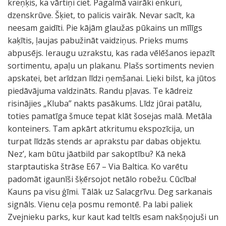
kreņķis, ka vārtiņi ciet. Pagalmā vairāki enkuri,
dzenskrūve. Šķiet, to palicis vairāk. Nevar sacīt, ka
neesam gaidīti. Pie kājām glaužas pūkains un mīlīgs
kaķītis, ļaujas pabužināt vaidziņus. Prieks mums
abpusējs. Ieraugu uzrakstu, kas rada vēlēšanos iepazīt
sortimentu, apaļu un plakanu. Plašs sortiments nevien
apskatei, bet arīdzan līdzi ņemšanai. Lieki bilst, ka jūtos
piedāvājuma valdzināts. Randu pļavas. Te kādreiz
risinājies „Kluba” nakts pasākums. Līdz jūrai patālu,
toties pamatīga šmuce tepat klāt šosejas malā. Metāla
konteiners. Tam apkārt atkritumu ekspozīcija, un
turpat līdzās stends ar aprakstu par dabas objektu.
Nez’, kam būtu jāatbild par sakoptību? Kā nekā
starptautiska štrāse E67 – Via Baltica. Ko varētu
padomāt igaunīši šķērsojot netālo robežu. Cūcība!
Kauns pa visu ģīmi. Tālāk uz Salacgrīvu. Deg sarkanais
signāls. Vienu ceļa posmu remontē. Pa labi paliek
Zvejnieku parks, kur kaut kad teltīs esam nakšņojuši un