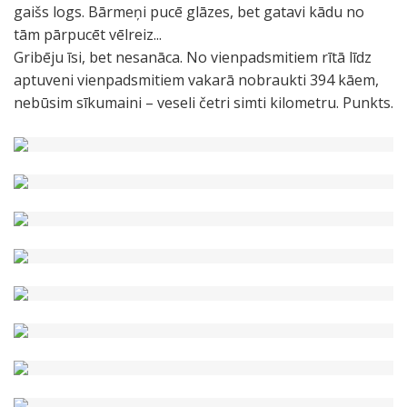
gaišs logs. Bārmeņi pucē glāzes, bet gatavi kādu no
tām pārpucēt vēlreiz...
Gribēju īsi, bet nesanāca. No vienpadsmitiem rītā līdz
aptuveni vienpadsmitiem vakarā nobraukti 394 kāem,
nebūsim sīkumaini – veseli četri simti kilometru. Punkts.