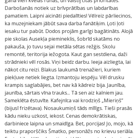
gana vien kvēlās runās, un valstij citas prioritātes.
Darbošanās notiek uz brīvprātības un labdarības
pamatiem. Laipni aicināti piedalīties! Vēlreiz pārliecinos,
ka muzejniekam jābūt sava darba fanātiķim. Ļoti ļoti
iesaku tur pabūt. Dodos projām garīgi bagātināts. Alojā
pie skolas Ausekļa piemineklis, šobrīd skatāms no
pakauša, jo tuvu sejai metāla sētas režģis. Skolu
remontē, teritorija iežogota. Kaut gan sestdiena, daži
strādnieki vēl rosās. Viņi beidz darbu. Ieeja aizliegta, lai
nākot citu reizi. Blakus laukumā trenažieri, kuriem
piekļuve netiek liegta. Izmantoju iespēju. Vēl drusku
krampis saglabājies, bet nav kā kādreiz bija. Jaunība,
jaunība, sārtais vīna trauks... Tā sen aiz kalniem jau.
Sameklēta ēstuvīte. Kafejnīca vai krodziņš „Mieriņš”
(bijusī frizētava). Nosaukumiņš tāds mīlīgs. Tieši prasās
kādu nieku uzkost, iekost. Cenas demokrātiskas,
darbiniece laipna un smaidīga. Bet, porcijas! Jo, mojo, kā
teiktu praporščiks Šmatko, personāžs no krievu seriāla.