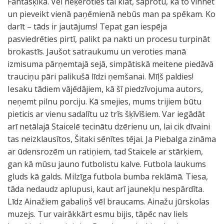
Fantasķika. Vēl neķeroties tai klāt, saprotu, ka to vinnēt
un pieveikt vienā paņēmienā nebūs man pa spēkam. Ko
darīt – tāds ir jautājums! Tepat gan iespēja
pasviedrēties pirtī, palikt pa nakti un procesu turpināt
brokastīs. Jaušot satraukumu un veroties manā
izmisuma pārņemtajā sejā, simpātiskā meitene piedāvā
trauciņu pāri palikušā līdzi ņemšanai. Mīļš paldies!
Iesaku tādiem vājēdājiem, kā šī piedzīvojuma autors,
neņemt pilnu porciju. Kā smejies, mums trijiem būtu
pieticis ar vienu sadalītu uz trīs šķīvīšiem. Var iegādāt
arī netālajā Staicelē tecinātu dzērienu un, lai cik dīvaini
tas neizklausītos, Šitaki sēnītes tējai. Ja Piebalga zināma
ar ūdensrozēm un ratiņiem, tad Staicele ar stārķiem,
gan kā mūsu jauno futbolistu kalve. Futbola laukums
gluds kā galds. Milzīga futbola bumba reklāmā. Tiesa,
tāda nedaudz aplupusi, kaut arī jaunekļu nespārdīta.
Līdz Ainažiem gabaliņš vēl braucams. Ainažu jūrskolas
muzejs. Tur vairākkārt esmu bijis, tāpēc nav liels