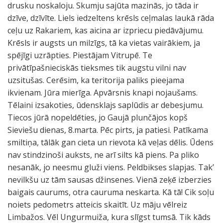
drusku noskaloju. Skumju sajūta mazinās, jo tāda ir
dzīve, dzīvīte. Liels iedzeltens krēsls ceļmalas laukā rāda
ceļu uz Rakariem, kas aicina ar izpriecu piedāvājumu.
Krēsls ir augsts un milzīgs, tā ka vietas vairākiem, ja
spējīgi uzrāpties. Piestājam Vitrupē. Te
privātīpašnieciskās tieksmes tik augstu vilni nav
uzsitušas. Cerēsim, ka teritorija paliks pieejama
ikvienam. Jūra mierīga. Apvārsnis knapi nojaušams.
Tēlaini izsakoties, ūdensklajs saplūdis ar debesjumu.
Tiecos jūrā nopeldēties, jo Gaujā plunčājos kopš
Sieviešu dienas, 8.marta. Pēc pirts, ja patiesi. Patīkama
smiltiņa, tālāk gan cieta un rievota kā veļas dēlis. Ūdens
nav stindzinoši auksts, ne arī silts kā piens. Pa pliko
nesanāk, jo neesmu gluži viens. Peldbikses slapjas. Tak’
nevilkšu uz tām sausas džinsenes. Vienā zeķē izberzies
baigais caurums, otra cauruma neskarta. Kā tā! Cik soļu
noiets pedometrs atteicis skaitīt. Uz māju vēlreiz
Limbažos. Vēl Ungurmuiža, kura slīgst tumsā. Tik kāds