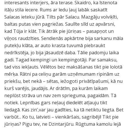
interesants interjers, āra terase. Skaidro, ka īstenota
itāļu stila iecere. Rums ar ledu ļauj labāk saskatīt
Salacas ieteku jūrā. Tilts pār Salacu. Mazgāju volviķīti,
baltas putas vien pagriežas. Saulīte slīd uz apvārsni,
kad Tūja ir klāt. Tik ātrāk pie jūriņas – pasapņot un
viļņos raudzīties. Sendienās apkārtne bija sarkanu māla
putekļu klāta, ar auto krasta tuvumā piebraukt
nedrīkstēja, jo bija jāsaudzē daba. Tālie padomju laika
gadi. Tagad kempingi un kempingotāji. Par samaksu,
tad viss iekļauts. Vēlētos bez maksāšanas tikt pie lolotā
mērķa. Rātni pa celiņu garām uzņēmumam ripinām uz
priekšu, bet nekā – sētas, iežogoti privātīpašumi, kā nu
kurš varējis, jaudājis. Ar drātīm, pa kurām laikam
neplūst strāva un nav zem sprieguma, pagaidām. Tā
notiek. Lepnības gars neļauj diedelēt atļauju tikt
liedagā. Kas zin’,var jau gadīties, ka tā netiktu liegta. Bet
varbūt... Ko tu, latvieti – vienkāršais, sagribēji! Tikt pie
jūriņas? Pigu tev, ne Dzintarjūru. Rūgtuma kamolu lejā