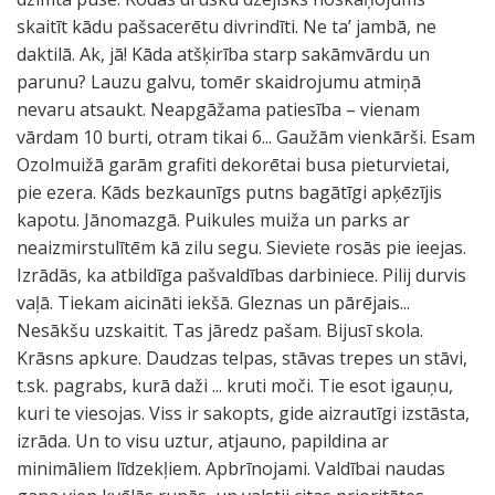
skaitīt kādu pašsacerētu divrindīti. Ne ta’ jambā, ne
daktilā. Ak, jā! Kāda atšķirība starp sakāmvārdu un
parunu? Lauzu galvu, tomēr skaidrojumu atmiņā
nevaru atsaukt. Neapgāžama patiesība – vienam
vārdam 10 burti, otram tikai 6... Gaužām vienkārši. Esam
Ozolmuižā garām grafiti dekorētai busa pieturvietai,
pie ezera. Kāds bezkaunīgs putns bagātīgi apķēzījis
kapotu. Jānomazgā. Puikules muiža un parks ar
neaizmirstulītēm kā zilu segu. Sieviete rosās pie ieejas.
Izrādās, ka atbildīga pašvaldības darbiniece. Pilij durvis
vaļā. Tiekam aicināti iekšā. Gleznas un pārējais...
Nesākšu uzskaitit. Tas jāredz pašam. Bijusī skola.
Krāsns apkure. Daudzas telpas, stāvas trepes un stāvi,
t.sk. pagrabs, kurā daži ... kruti moči. Tie esot igauņu,
kuri te viesojas. Viss ir sakopts, gide aizrautīgi izstāsta,
izrāda. Un to visu uztur, atjauno, papildina ar
minimāliem līdzekļiem. Apbrīnojami. Valdībai naudas