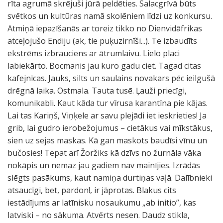
rīta agrumā skrējuši jūrā peldēties. Salacgrīvā būts
svētkos un kultūras namā skolēniem līdzi uz konkursu.
Atmiņā iepazīšanās ar toreiz tikko no Dienvidāfrikas
atceļojušo Endiju (ak, tie puķuzirnīši...). Te izbaudīts
ekstrēms izbrauciens ar ātrumlaivu. Lielo placi
labiekārto. Bocmanis jau kuro gadu ciet. Tagad citas
kafejnīcas. Jauks, silts un saulains novakars pēc ieilgušā
drēgnā laika. Ostmala. Tauta tusē. Ļauži priecīgi,
komunikabli. Kaut kāda tur vīrusa karantīna pie kājas.
Lai tas Kariņš, Viņķele ar savu plejādi iet ieskrieties! Ja
grib, lai gudro ierobežojumus – cietākus vai mīkstākus,
sien uz sejas maskas. Kā gan maskots baudīsi vīnu un
bučosies! Tepat arī Žoržiks kā dzīvs no žurnāla vāka
nokāpis un nemaz jau gadiem nav mainījies. Izrādās
slēgts pasākums, kaut namiņa durtiņas vaļā. Dalībnieki
atsaucīgi, bet, pardon!, ir jāprotas. Blakus cits
iestādījums ar latīnisku nosaukumu „ab initio”, kas
latviski – no sākuma. Atvērts nesen. Daudz stikla,