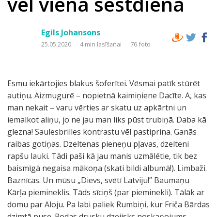
vēl viena sestdiena
Egils Johansons
25.05.2020
4 min lasīšanai
76 foto
Esmu iekārtojies blakus šoferītei. Vēsmai patīk stūrēt
autiņu. Aizmugurē – nopietnā kaimiņiene Dacīte. A, kas
man nekait – varu vērties ar skatu uz apkārtni un
iemalkot aliņu, jo ne jau man liks pūst trubiņā. Daba kā
glezna! Saulesbrilles kontrastu vēl pastiprina. Ganās
raibas gotiņas. Dzeltenas pieneņu pļavas, dzelteni
rapšu lauki. Tādi paši kā jau manis uzmālētie, tik bez
baismīgā negaisa mākoņa (skati bildi albumā!). Limbaži.
Baznīcas. Un mūsu „Dievs, svētī Latviju!” Baumaņu
Kārļa piemineklis. Tāds sīciņš (par pieminekli). Tālāk ar
domu par Aloju. Pa labi paliek Rumbiņi, kur Friča Bārdas
dzimtā puse. Rodas drusku dzejisks noskaņojums