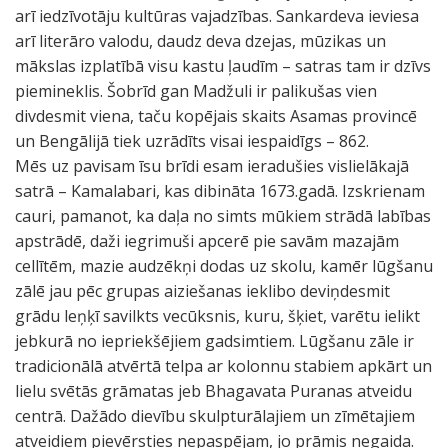
arī iedzīvotāju kultūras vajadzības. Sankardeva ieviesa
arī literāro valodu, daudz deva dzejas, mūzikas un
mākslas izplatībā visu kastu ļaudīm – satras tam ir dzīvs
piemineklis. Šobrīd gan Madžuli ir palikušas vien
divdesmit viena, taču kopējais skaits Asamas provincē
un Bengālijā tiek uzrādīts visai iespaidīgs – 862.
Mēs uz pavisam īsu brīdi esam ieradušies vislielākajā
satrā – Kamalabari, kas dibināta 1673.gadā. Izskrienam
cauri, pamanot, ka daļa no simts mūkiem strādā labības
apstrādē, daži iegrimuši apcerē pie savām mazajām
cellītēm, mazie audzēkņi dodas uz skolu, kamēr lūgšanu
zālē jau pēc grupas aiziešanas ieklibo deviņdesmit
grādu leņķī savilkts vecūksnis, kuru, šķiet, varētu ielikt
jebkurā no iepriekšējiem gadsimtiem. Lūgšanu zāle ir
tradicionālā atvērtā telpa ar kolonnu stabiem apkārt un
lielu svētās grāmatas jeb Bhagavata Puranas atveidu
centrā. Dažādo dievību skulpturālajiem un zīmētajiem
atveidiem pievērsties nepaspējam, jo prāmis negaida.