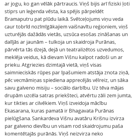
ar jogu, ko gan vēlāk pārtraucis. Viņš bijis arī fiziski ļoti
stiprs un leģenda vēsta, ka spējis pārpeldēt
Bramaputru pat plūdu laikā. Svētceļojums viņu veda
caur tobrīd nozīmīgākajiem vaišnavītu reģioniem, viņš
uzturējās dažādās vietās, uzsūca esošas zināšanas un
dalījās ar jaunām – tulkoja un skaidroja Purānas,
pārvērta tās dzejā, dejā un teatralizētos uzvedumos,
meklēja veidus, kā dievam Višnu kalpot radoši un ar
prieku. Atgriezies dzimtajā vietā, viņš visas
saimnieciskās rūpes par īpašumiem atstāja znota ziņā,
pēc vecmāmiņas spiediena apprecējās vēlreiz, un sāka
savu galveno misiju – sociālo darbību. Uz tēva mājas
drupām uzcēla satras priekšteci, atvērtu zāli zem jumta,
kur tikties ar cilvēkiem. Viņš izveidoja mācību
Ekasarana, kuras pamatā ir Bhagavata Purānas
pielūgšana. Sankardeva Višnu avatāru Krišnu izvirza
par galveno dievību un visam rod skaidrojumu paša
komentētajās purānās. Viņš neizvirza neko