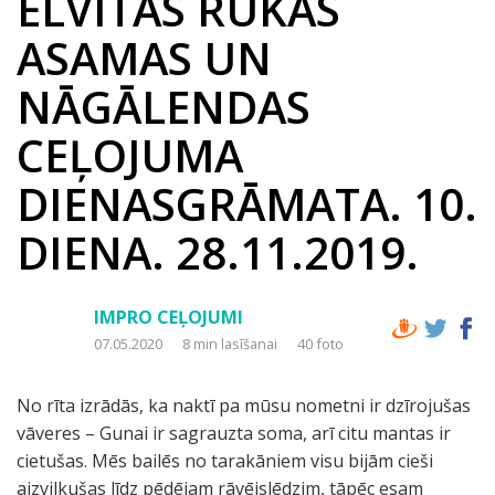
ELVITAS RUKAS
ASAMAS UN
NĀGĀLENDAS
CEĻOJUMA
DIENASGRĀMATA. 10.
DIENA. 28.11.2019.
IMPRO CEĻOJUMI
07.05.2020
8 min lasīšanai
40 foto
No rīta izrādās, ka naktī pa mūsu nometni ir dzīrojušas
vāveres – Gunai ir sagrauzta soma, arī citu mantas ir
cietušas. Mēs bailēs no tarakāniem visu bijām cieši
aizvilkušas līdz pēdējam rāvējslēdzim, tāpēc esam