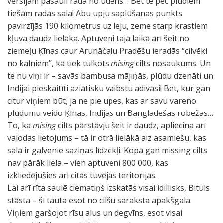
versijām pasauli rada no ūdens… Bet te pēc plūdiem
tiešām radās sala! Abu upju saplūšanas punkts
pavirzījās 190 kilometrus uz leju, zeme starp krastiem
kļuva daudz lielāka. Aptuveni tajā laikā arī šeit no
ziemeļu Ķīnas caur Arunāčalu Pradēšu ieradās ‘’cilvēki
no kalniem’’, kā tiek tulkots
mising
cilts nosaukums. Un
te nu viņi ir – savās bambusa mājiņās, plūdu dzenāti un
Indijai pieskaitīti aziātisku vaibstu adivāsi! Bet, kur gan
citur viņiem būt, ja ne pie upes, kas ar savu vareno
plūdumu veido Ķīnas, Indijas un Bangladešas robežas…
To, ka
mising
cilts pārstāvju šeit ir daudz, apliecina arī
valodas lietojums – tā ir otrā lielākā aiz asamiešu, kas
salā ir galvenie saziņas līdzekļi. Kopā gan missing cilts
nav pārāk liela – vien aptuveni 800 000, kas
izkliedējušies arī citās tuvējās teritorijās.
Lai arī rīta saulē ciematiņš izskatās visai idillisks, Bituls
stāsta – šī tauta esot no cilšu saraksta apakšgala.
Viņiem garšojot rīsu alus un degvīns, esot visai