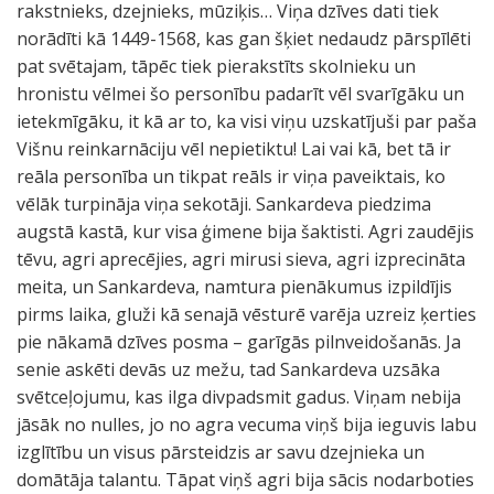
rakstnieks, dzejnieks, mūziķis… Viņa dzīves dati tiek
norādīti kā 1449-1568, kas gan šķiet nedaudz pārspīlēti
pat svētajam, tāpēc tiek pierakstīts skolnieku un
hronistu vēlmei šo personību padarīt vēl svarīgāku un
ietekmīgāku, it kā ar to, ka visi viņu uzskatījuši par paša
Višnu reinkarnāciju vēl nepietiktu! Lai vai kā, bet tā ir
reāla personība un tikpat reāls ir viņa paveiktais, ko
vēlāk turpināja viņa sekotāji. Sankardeva piedzima
augstā kastā, kur visa ģimene bija šaktisti. Agri zaudējis
tēvu, agri aprecējies, agri mirusi sieva, agri izprecināta
meita, un Sankardeva, namtura pienākumus izpildījis
pirms laika, gluži kā senajā vēsturē varēja uzreiz ķerties
pie nākamā dzīves posma – garīgās pilnveidošanās. Ja
senie askēti devās uz mežu, tad Sankardeva uzsāka
svētceļojumu, kas ilga divpadsmit gadus. Viņam nebija
jāsāk no nulles, jo no agra vecuma viņš bija ieguvis labu
izglītību un visus pārsteidzis ar savu dzejnieka un
domātāja talantu. Tāpat viņš agri bija sācis nodarboties