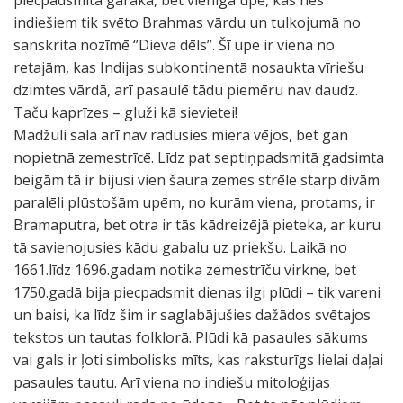
piecpadsmitā garākā, bet vienīgā upe, kas nes
indiešiem tik svēto Brahmas vārdu un tulkojumā no
sanskrita nozīmē ‘’Dieva dēls’’. Šī upe ir viena no
retajām, kas Indijas subkontinentā nosaukta vīriešu
dzimtes vārdā, arī pasaulē tādu piemēru nav daudz.
Taču kaprīzes – gluži kā sievietei!
Madžuli sala arī nav radusies miera vējos, bet gan
nopietnā zemestrīcē. Līdz pat septiņpadsmitā gadsimta
beigām tā ir bijusi vien šaura zemes strēle starp divām
paralēli plūstošām upēm, no kurām viena, protams, ir
Bramaputra, bet otra ir tās kādreizējā pieteka, ar kuru
tā savienojusies kādu gabalu uz priekšu. Laikā no
1661.līdz 1696.gadam notika zemestrīču virkne, bet
1750.gadā bija piecpadsmit dienas ilgi plūdi – tik vareni
un baisi, ka līdz šim ir saglabājušies dažādos svētajos
tekstos un tautas folklorā. Plūdi kā pasaules sākums
vai gals ir ļoti simbolisks mīts, kas raksturīgs lielai daļai
pasaules tautu. Arī viena no indiešu mitoloģijas