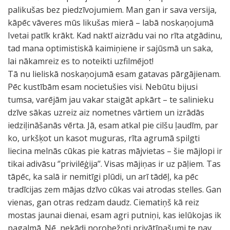
palikušas bez piedzīvojumiem. Man gan ir sava versija,
kāpēc vāveres mūs likušas mierā – labā noskaņojumā
Ivetai patīk krākt. Kad naktī aizrādu vai no rīta atgādinu,
tad mana optimistiskā kaimiņiene ir sajūsmā un saka,
lai nākamreiz es to noteikti uzfilmējot!
Tā nu lieliskā noskaņojumā esam gatavas pārgājienam.
Pēc kustībām esam nocietušies visi. Nebūtu bijusi
tumsa, varējām jau vakar staigāt apkārt – te salinieku
dzīve sākas uzreiz aiz nometnes vārtiem un izrādās
iedziļināšanās vērta. Jā, esam atkal pie cilšu ļaudīm, par
ko, urkšķot un kasot muguras, rīta agrumā spilgti
liecina melnās cūkas pie katras mājvietas – šie mājlopi ir
tikai adivāsu ‘’privilēģija’’. Visas mājiņas ir uz pāļiem. Tas
tāpēc, ka salā ir nemitīgi plūdi, un arī tādēļ, ka pēc
tradīcijas zem mājas dzīvo cūkas vai atrodas stelles. Gan
vienas, gan otras redzam daudz. Ciematiņš kā reiz
mostas jaunai dienai, esam agri putniņi, kas ielūkojas ik
pagalmā. Nē, nekādi norobežoti privātīpašumi te nav,