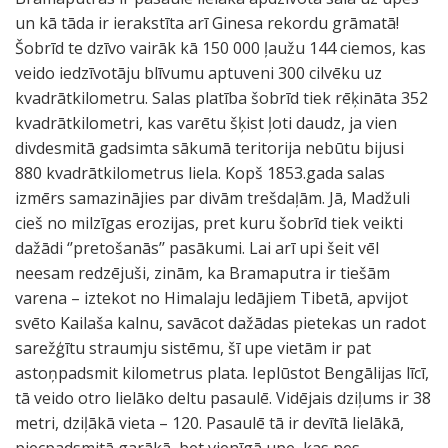
un kā tāda ir ierakstīta arī Ginesa rekordu grāmatā!
Šobrīd te dzīvo vairāk kā 150 000 ļaužu 144 ciemos, kas
veido iedzīvotāju blīvumu aptuveni 300 cilvēku uz
kvadrātkilometru. Salas platība šobrīd tiek rēķināta 352
kvadrātkilometri, kas varētu šķist ļoti daudz, ja vien
divdesmitā gadsimta sākumā teritorija nebūtu bijusi
880 kvadrātkilometrus liela. Kopš 1853.gada salas
izmērs samazinājies par divām trešdaļām. Jā, Madžuli
cieš no milzīgas erozijas, pret kuru šobrīd tiek veikti
dažādi ‘’pretošanās’’ pasākumi. Lai arī upi šeit vēl
neesam redzējuši, zinām, ka Bramaputra ir tiešām
varena – iztekot no Himalaju ledājiem Tibetā, apvijot
svēto Kailaša kalnu, savācot dažādas pietekas un radot
sarežģītu straumju sistēmu, šī upe vietām ir pat
astoņpadsmit kilometrus plata. Ieplūstot Bengālijas līcī,
tā veido otro lielāko deltu pasaulē. Vidējais dziļums ir 38
metri, dziļākā vieta – 120. Pasaulē tā ir devītā lielākā,