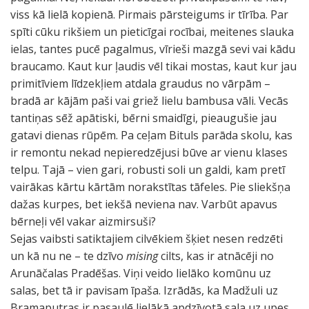
viss kā lielā kopienā. Pirmais pārsteigums ir tīrība. Par
spīti cūku rikšiem un pieticīgai rocībai, meitenes slauka
ielas, tantes pucē pagalmus, vīrieši mazgā sevi vai kādu
braucamo. Kaut kur ļaudis vēl tikai mostas, kaut kur jau
primitīviem līdzekļiem atdala graudus no vārpām –
bradā ar kājām paši vai griež lielu bambusa vāli. Vecās
tantiņas sēž apātiski, bērni smaidīgi, pieaugušie jau
gatavi dienas rūpēm. Pa ceļam Bituls parāda skolu, kas
ir remontu nekad nepieredzējusi būve ar vienu klases
telpu. Tajā – vien gari, robusti soli un galdi, kam pretī
vairākas kārtu kārtām norakstītas tāfeles. Pie sliekšņa
dažas kurpes, bet iekšā neviena nav. Varbūt apavus
bērneļi vēl vakar aizmirsuši?
Sejas vaibsti satiktajiem cilvēkiem šķiet nesen redzēti
un kā nu ne – te dzīvo
mising
cilts, kas ir atnācēji no
Arunāčalas Pradēšas. Viņi veido lielāko komūnu uz
salas, bet tā ir pavisam īpaša. Izrādās, ka Madžuli uz
Bramaputras ir pasaulē lielākā apdzīvotā sala uz upes