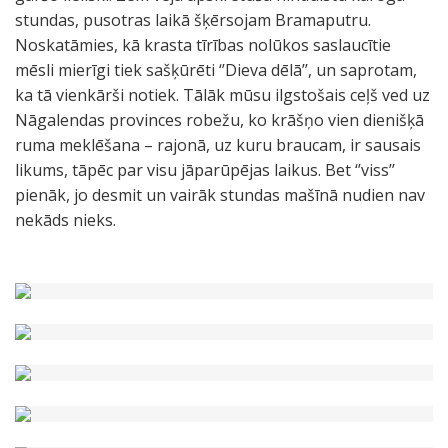
stundas, pusotras laikā šķērsojam Bramaputru.
Noskatāmies, kā krasta tīrības nolūkos saslaucītie
mēsli mierīgi tiek sašķūrēti ‘’Dieva dēlā’’, un saprotam,
ka tā vienkārši notiek. Tālāk mūsu ilgstošais ceļš ved uz
Nāgalendas provinces robežu, ko krāšņo vien dienišķā
ruma meklēšana – rajonā, uz kuru braucam, ir sausais
likums, tāpēc par visu jāparūpējas laikus. Bet ‘’viss’’
pienāk, jo desmit un vairāk stundas mašīnā nudien nav
nekāds nieks.