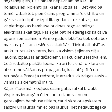
degradējušies, uz zinībām nepavisam ne kāri un
nolaidušies. Nolemti palikšanai uz salas… Bet valdība
tomēr atbalstot, piemēram, programma ‘’elektrību un
gāzi visai Indijai’’ te izpildīta godam – uz katras, pat
vispieticīgākās bambusa būdiņas rēgojas milzīgs
elektrības skaitītājs, kas šķiet pat neiederīgāks kā dzīvā
uguns zem salmiem. Pirmo gadu elektrība tiek dota bez
maksas, pēc tam ieslēdzas skaitītājs. Tiekot atbalstītas
arī kultūras aktivitātes, kas, kā visiem šejienes cilšu
ļaudīm, izpaužas ar dažādiem vairāku dienu festivāliem.
Ceļā redzētie plakāti liecina, ka arī te cieņā folklora un
atkritumu vākšanas propaganda, kas, atšķirībā no
Arunāčala Pradēšā redzētā, ir atradusi dzirdīgas ausis –
vismaz šis ciematiņš ir tīrs.
Kājas rītausmā izlocījuši, esam gatavi atkal braukt.
Vispirms ieraugām ūdeni un redzam vienu no
garākajiem bambusa tiltiem, cauri skrejot apskatām
sadzīvi un lauksaimniecības laukus, bet nedaudz ilgāka