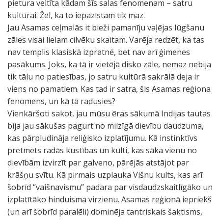
pietura veltīta kādam šīs salas fenomenam – satru
kultūrai. Žēl, ka to iepazīstam tik maz.
Jau Asamas ceļmalās it bieži pamanīju vaļējas lūgšanu
zāles visai lielam cilvēku skaitam. Varēja redzēt, ka tas
nav templis klasiskā izpratnē, bet nav arī ģimenes
pasākums. Joks, ka tā ir vietējā disko zāle, nemaz nebija
tik tālu no patiesības, jo satru kultūrā sakrālā deja ir
viens no pamatiem. Kas tad ir satra, šis Asamas reģiona
fenomens, un kā tā radusies?
Vienkāršoti sakot, jau mūsu ēras sākumā Indijas tautas
bija jau sākušas pagurt no milzīgā dievību daudzuma,
kas pārpludināja reliģisko izplatījumu. Kā instinktīvs
pretmets radās kustības un kulti, kas sāka vienu no
dievībām izvirzīt par galveno, pārējās atstājot par
krāšņu svītu. Kā pirmais uzplauka Višnu kults, kas arī
šobrīd ‘’vaišnavismu’’ padara par visdaudzskaitlīgāko un
izplatītāko hinduisma virzienu. Asamas reģionā iepriekš
(un arī šobrīd paralēli) dominēja tantriskais šaktisms,