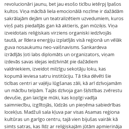
revolucionāri jaunu, bet jau esošo ticību ietērpj īpašos
kultos. Viņa mācībā liela emocionālā nozīme ir dažādām
sakrālajām dejām un teatralizētiem uzvedumiem, kuros
viņš pats piedalījās gan kā aktieris, gan mūziķis. Viņa
izveidotais reliģiskais virziens organiski iedzīvojās
tautā, ar līdera enerģiju izplatījās visā reģionā un vēlāk
guva nosaukumu neo-vaišnavisms. Sankardeva
izrādījās ļoti labs diplomāts un organizators, viņam
izdevās savas idejas iedzīvināt pie dažādiem
valdniekiem, izveidot milzīgu sekotāju loku, kas
kopumā ieviesa satru institūciju. Tā tika dēvēti šie
ticības centri ar vaļēju lūgšanas zāli, kā arī dzīvojamām
un mācību telpām. Tajās dzīvoja gan šķīstības zvērestu
devušie, gan laicīgie mūki, kas kopīgi vadīja
saimniecību, izglītojās, lūdzās un pieņēma sabiedrības
locekļus. Madžuli sala kļuva par visas Asamas reģiona
kultūras un garīgo centru, tajā vien bijušas vairāk kā
simts satras, kas līdz ar reliģiskajām jūtām apmierināja