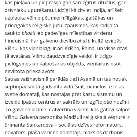
kas pieļāva un pieprasīja gan sarežģītus rituālus, gan
dzīvnieku upurēšanu. Līdzīgi kā citviet Indijā, arī šeit
uzplauka vēlme pēc miermīlīgākas, gaišākas un
priecīgākas reliģisko jūtu izpausmes, kas radīja tā
saukto
bhakti
jeb padevīgas mīlestības virzienu
hinduismā. Par galveno dievību
bhakti
kultā izvirzās
Višnu, kas vienlaicīgi ir arī Krišna, Rama, un visas citas
tā avatāras. Višnu daudzveidīgie veidoli ir ticīgo
pielūgsmes un kalpošanas objekts, vienlaikus esot
neviltota prieka avots.
Satras vaišnavismā parādās tieši Asamā un tas notiek
septiņpadsmitā gadsimta vidū. Šeit, ziemeļos, izceļas
svētie domātāji, kas nostājas pret kastu sistēmu un
izveido īpašus centrus ar sakrālo un izglītojošo nozīmi.
To galvenā iezīme ir atvērtība visiem, kas gatavi kalpot
Višnu. Galvenā personība Madžuli reliģiskajā vēsturē ir
Srimanta Sankardeva – sociālas dzīves reformators,
novators, plaša vēriena domātājs, mākslas darbonis,