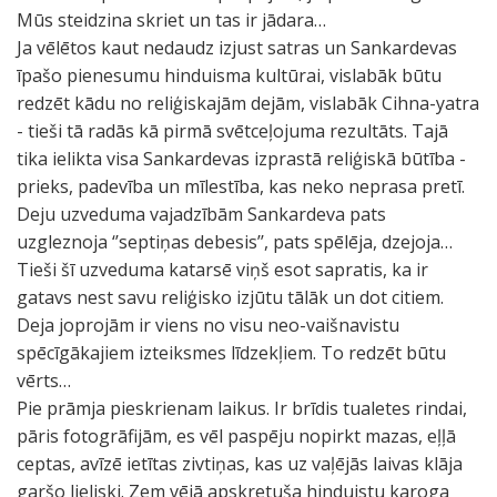
Mūs steidzina skriet un tas ir jādara…
Ja vēlētos kaut nedaudz izjust satras un Sankardevas
īpašo pienesumu hinduisma kultūrai, vislabāk būtu
redzēt kādu no reliģiskajām dejām, vislabāk Cihna-yatra
- tieši tā radās kā pirmā svētceļojuma rezultāts. Tajā
tika ielikta visa Sankardevas izprastā reliģiskā būtība -
prieks, padevība un mīlestība, kas neko neprasa pretī.
Deju uzveduma vajadzībām Sankardeva pats
uzgleznoja ‘’septiņas debesis’’, pats spēlēja, dzejoja…
Tieši šī uzveduma katarsē viņš esot sapratis, ka ir
gatavs nest savu reliģisko izjūtu tālāk un dot citiem.
Deja joprojām ir viens no visu neo-vaišnavistu
spēcīgākajiem izteiksmes līdzekļiem. To redzēt būtu
vērts…
Pie prāmja pieskrienam laikus. Ir brīdis tualetes rindai,
pāris fotogrāfijām, es vēl paspēju nopirkt mazas, eļļā
ceptas, avīzē ietītas zivtiņas, kas uz vaļējās laivas klāja
garšo lieliski. Zem vējā apskretuša hinduistu karoga