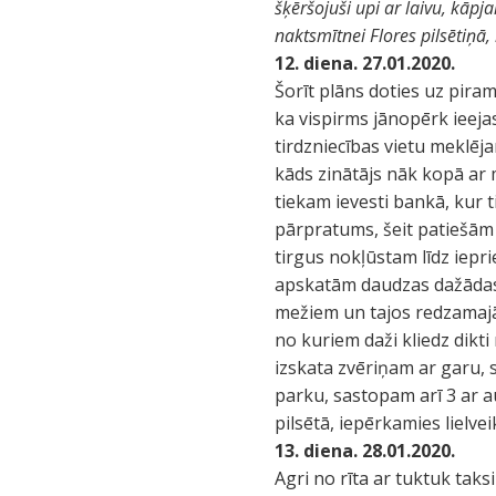
šķēršojuši upi ar laivu, kāpj
naktsmītnei Flores pilsētiņā,
12. diena. 27.01.2020.
Šorīt plāns doties uz pira
ka vispirms jānopērk ieejas
tirdzniecības vietu meklēja
kāds zinātājs nāk kopā ar 
tiekam ievesti bankā, kur t
pārpratums, šeit patiešām 
tirgus nokļūstam līdz iepr
apskatām daudzas dažādas 
mežiem un tajos redzamajā
no kuriem daži kliedz dikt
izskata zvēriņam ar garu, 
parku, sastopam arī 3 ar a
pilsētā, iepērkamies lielve
13. diena. 28.01.2020.
Agri no rīta ar tuktuk tak