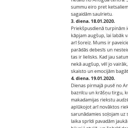
summu eiro pret ketsaliem,
sagaidām saulrietu.
3. diena. 18.01.2020.
Priekšpusdienā turpinām ie
kāpjam augšup, lai labāk va
arī šoreiz. Mums ir paveici
parādās debesīs un nesteid
tas ir lielisks. Kad jau sat
nekā augšup, vēl jo vairāk
skaisto un emocijām bagāt
4. diena. 19.01.2020.
Dienas pirmajā pusē no An
baznīcu un krāšņu tirgu, 
makadamijas riekstu audzē
aplūkojot arī novāktos riek
sarunādamies soļojam uz s
laika sprīdi pavadām jaukā