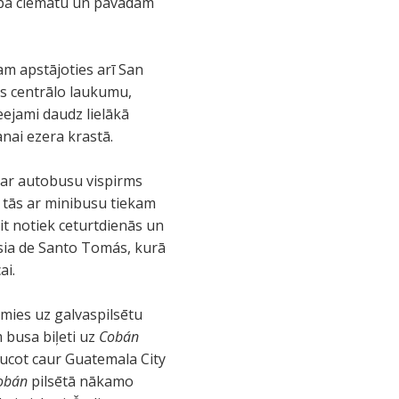
 pa ciematu un pavadām
ļam apstājoties arī San
ās centrālo laukumu,
eejami daudz lielākā
nai ezera krastā.
s ar autobusu vispirms
 tās ar minibusu tiekam
it notiek ceturtdienās un
lesia de Santo Tomás, kurā
ai.
amies uz galvaspilsētu
 busa biļeti uz
Cobán
aucot caur Guatemala City
obán
pilsētā nākamo