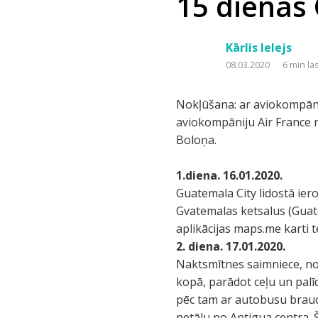
15 dienas
Kārlis Ielejs
08.03.2020
6 min la
Nokļūšana: ar aviokompāni
aviokompāniju Air France 
Boloņa.
1.diena. 16.01.2020.
Guatemala City lidostā ie
Gvatemalas ketsalus (Guate
aplikācijas maps.me karti t
2. diena. 17.01.2020.
Naktsmītnes saimniece, nos
kopā, parādot ceļu un pal
pēc tam ar autobusu brauc
netālu no Antigua centra. 