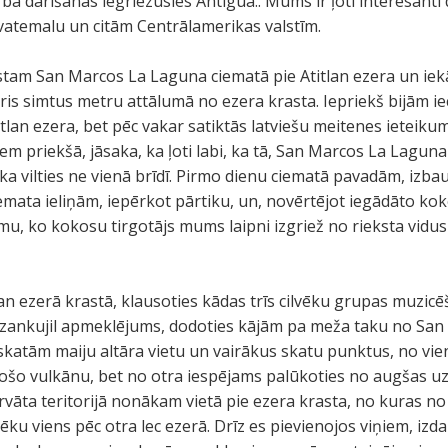
arba darīšanās iegriezusies Antigua.. Mums ir ļoti interesanti
vatemalu un citām Centrālamerikas valstīm.
tam San Marcos La Laguna ciematā pie Atitlan ezera un iek
āris simtus metru attālumā no ezera krasta. Iepriekš bijām ie
titlan ezera, bet pēc vakar satiktās latviešu meitenes ieteik
em priekšā, jāsaka, ka ļoti labi, ka tā, San Marcos La Laguna
ka vilties ne vienā brīdī. Pirmo dienu ciematā pavadām, izba
iemata ieliņām, iepērkot pārtiku, un, novērtējot iegādāto ko
u, ko kokosu tirgotājs mums laipni izgriež no rieksta vidus
lan ezerā krastā, klausoties kādas trīs cilvēku grupas muzic
Tzankujil apmeklējums, dodoties kājām pa meža taku no Sa
pskatām maiju altāra vietu un vairākus skatu punktus, no vi
esošo vulkānu, bet no otra iespējams palūkoties no augšas 
vāta teritorijā nonākam vietā pie ezera krasta, no kuras no 
ku viens pēc otra lec ezerā. Drīz es pievienojos viņiem, izda