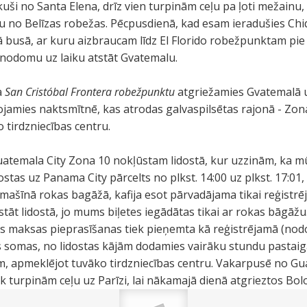
uši no Santa Elena, drīz vien turpinām ceļu pa ļoti mežainu, 
 no Belīzas robežas. Pēcpusdienā, kad esam ieradušies Chiq
ā busā, ar kuru aizbraucam līdz El Florido robežpunktam p
 nodomu uz laiku atstāt Gvatemalu.
a
San Cristóbal Frontera robežpunktu
atgriežamies Gvatemalā 
ojamies naktsmītnē, kas atrodas galvaspilsētas rajonā - Zon
 tirdzniecības centru.
uatemala City Zona 10 nokļūstam lidostā, kur uzzinām, ka m
ostas uz Panama City pārcelts no plkst. 14:00 uz plkst. 17:01
idmašīnā rokas bagāžā, kafija esot pārvadājama tikai reģistr
tstāt lidostā, jo mums biļetes iegādātas tikai ar rokas bāgā
as maksas pieprasīšanas tiek pieņemta kā reģistrējamā (no
 somas, no lidostas kājām dodamies vairāku stundu pastaigā
m, apmeklējot tuvāko tirdzniecības centru. Vakarpusē no Gu
k turpinām ceļu uz Parīzi, lai nākamajā dienā atgrieztos Bol