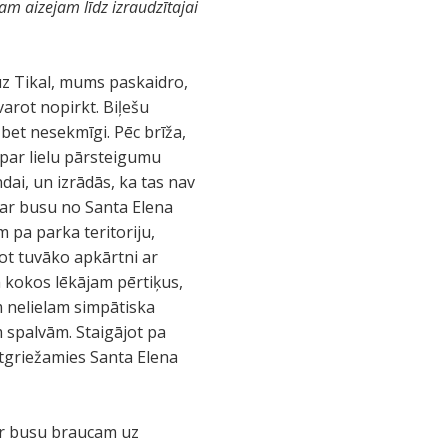
am aizejam līdz izraudzītajai
uz Tikal, mums paskaidro,
varot nopirkt. Biļešu
 bet nesekmīgi. Pēc brīža,
 par lielu pārsteigumu
ndai, un izrādās, ka tas nav
 ar busu no Santa Elena
 pa parka teritoriju,
ot tuvāko apkārtni ar
 kokos lēkājam pērtiķus,
m nelielam simpātiska
m spalvām. Staigājot pa
atgriežamies Santa Elena
 ar busu braucam uz