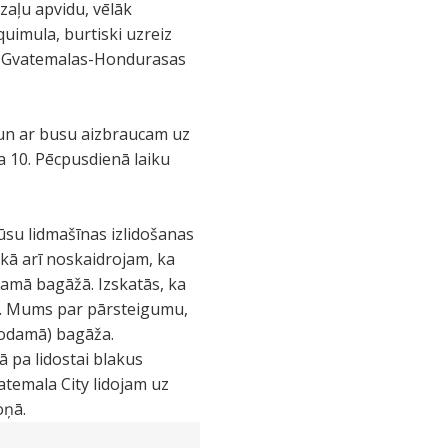
zaļu apvidu, vēlāk
uimula, burtiski uzreiz
ie Gvatemalas-Hondurasas
un ar busu aizbraucam uz
a 10. Pēcpusdienā laiku
ūsu lidmašīnas izlidošanas
, kā arī noskaidrojam, ka
ējamā bagāžā. Izskatās, ka
žu. Mums par pārsteigumu,
dodamā) bagāža.
 pa lidostai blakus
atemala City lidojam uz
oņā.