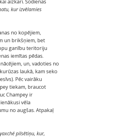
kai aizkari. Šodienas
atu, kur izvēlamies
anas no kopējiem,
m un brikšņiem, bet
pu ganību teritoriju
enas iemītas pēdas.
nācējiem, un, vadoties no
ukurūzas laukā, kam seko
esīvs). Pēc vairāku
pey tiekam, braucot
muc Champey ir
pienākusi vēla
tumu no augšas. Atpakaļ
axché pilsētiņu, kur,