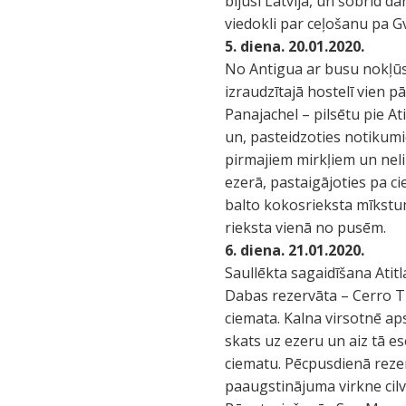
bijusi Latvijā, un šobrīd d
viedokli par ceļošanu pa G
5. diena. 20.01.2020.
No Antigua ar busu nokļūs
izraudzītajā hostelī vien p
Panajachel – pilsētu pie A
un, pasteidzoties notikumi
pirmajiem mirkļiem un neli
ezerā, pastaigājoties pa c
balto kokosrieksta mīkstum
rieksta vienā no pusēm.
6. diena. 21.01.2020.
Saullēkta sagaidīšana Atit
Dabas rezervāta – Cerro 
ciemata. Kalna virsotnē a
skats uz ezeru un aiz tā 
ciematu. Pēcpusdienā rezer
paaugstinājuma virkne cilvē