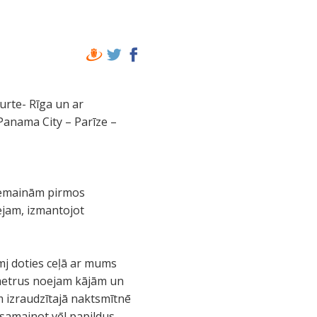
urte- Rīga un ar
Panama City – Parīze –
 iemainām pirmos
ejam, izmantojot
mj doties ceļā ar mums
ometrus noejam kājām un
 izraudzītajā naktsmītnē
 samainot vēl papildus