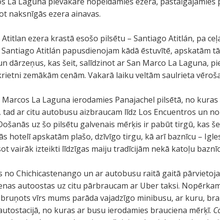
os La Laguna pievakarē nopeldamies ezerā, pastaigājamies
jot naksnīgās ezera ainavas.
 Atitlan ezera krastā esošo pilsētu – Santiago Atitlán, pa ce
. Santiago Atitlán papusdienojam kādā ēstuvītē, apskatām t
 dārzeņus, kas šeit, salīdzinot ar San Marco La Laguna, pi
rietni zemākām cenām. Vakarā laiku veltām saulrieta vēroša
an Marcos La Laguna ierodamies Panajachel pilsētā, no kura
, tad ar citu autobusu aizbraucam līdz Los Encuentros un no
Došanās uz šo pilsētu galvenais mērķis ir pabūt tirgū, kas še
ās hotelī apskatām plašo, dzīvīgo tirgu, kā arī baznīcu – Ig
t vairāk izteikti līdzīgas maiju tradīcijām nekā katoļu baznīc
es no Chichicastenango un ar autobusu raitā gaitā pārvietoj
ienas autoostas uz citu pārbraucam ar Uber taksi. Nopērkam
ri bruņots vīrs mums parāda vajadzīgo minibusu, ar kuru, br
 autostacijā, no kuras ar busu ierodamies brauciena mērķī.
C