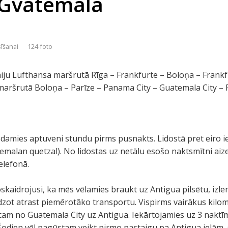
 Gvatemalā
sīšanai
124 foto
ju Lufthansa maršrutā Rīga – Frankfurte – Boloņa – Frankf
maršrutā Boloņa – Parīze – Panama City – Guatemala City – 
rodamies aptuveni stundu pirms pusnakts. Lidostā pret eiro
malan quetzal). No lidostas uz netālu esošo naktsmītni aiz
elefonā.
kaidrojusi, ka mēs vēlamies braukt uz Antigua pilsētu, izle
īdzot atrast piemērotāko transportu. Vispirms vairākus kil
am no Guatemala City uz Antigua. Iekārtojamies uz 3 naktīm
Šodien vēl pagūstam veikt pirmo pastaigu pa Antigua ielām,