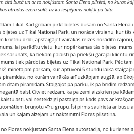
am citā busā un ar to nokļūstam Santa Elena pilsētā, no kuras kāj
 kas atrodas ezera salā, uz ko iespējams nokļūt pa tiltu.
mīdām Tikal. Kad gribam pirkt biļetes busam no Santa Elena 
 biļetes uz Tikal National Park, un norāda virzienu, kur tās 
m krietnu brīdi, apstaigājot vairākas reizes norādīto rajonu,
mums, lai parādītu vietu, kur nopērkamas tās biļetes, mums
iek sarunāts, ka tiekam palaisti pa priekšu garajai klientu ri
mums tiek pārdotas biļetes uz Tikal National Park. Pēc tam
iekš minētajam parkam, kur aptuveni 5 stundu laikā staigājam
piramīdas, no kurām vairākās arī uzkāpjam augšā, aplūkoj
m citām piramīdām. Staigājot pa parku, ik pa brīdim redzam
i negantā balsī. Citviet redzam, ka pa zemi aizskrien pa kāda
skaistu asti, vai nesteidzīgi pastaigājas kāds pāvs ar krāšņā
utomātiem bruņotu vīru grupu. Īsi pirms saulrieta ar busu 
ikalā un kājām aizejam uz naktsmītni Flores pilsētiņā.
si no Flores nokļūstam Santa Elena autostacijā, no kurienes