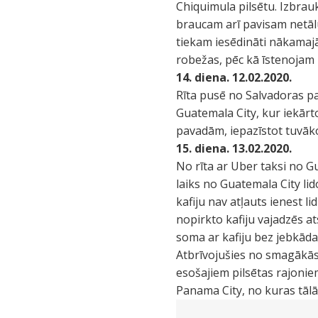
Chiquimula pilsētu. Izbrauk
braucam arī pavisam netālu
tiekam iesēdināti nākamaj
robežas, pēc kā īstenojam
14. diena. 12.02.2020.
Rīta pusē no Salvadoras p
Guatemala City, kur iekārt
pavadām, iepazīstot tuvāko
15. diena. 13.02.2020.
No rīta ar Uber taksi no G
laiks no Guatemala City lid
kafiju nav atļauts ienest l
nopirkto kafiju vajadzēs a
soma ar kafiju bez jebkād
Atbrīvojušies no smagākās
esošajiem pilsētas rajonie
Panama City, no kuras tālā