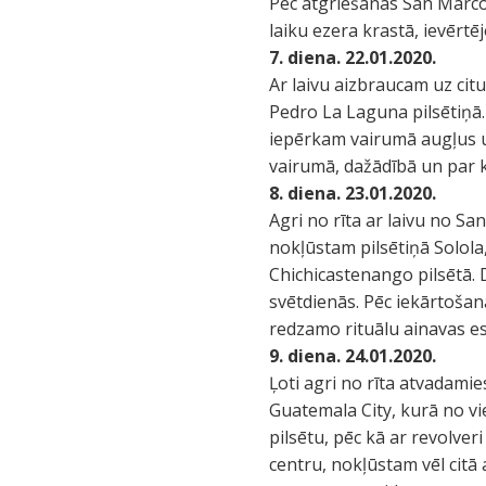
Pēc atgriešanās San Marc
laiku ezera krastā, ievērtē
7. diena. 22.01.2020.
Ar laivu aizbraucam uz citu
Pedro La Laguna pilsētiņā
iepērkam vairumā augļus un
vairumā, dažādībā un par k
8. diena. 23.01.2020.
Agri no rīta ar laivu no S
nokļūstam pilsētiņā Solola
Chichicastenango pilsētā. 
svētdienās. Pēc iekārtošan
redzamo rituālu ainavas eso
9. diena. 24.01.2020.
Ļoti agri no rīta atvadami
Guatemala City, kurā no v
pilsētu, pēc kā ar revolve
centru, nokļūstam vēl citā