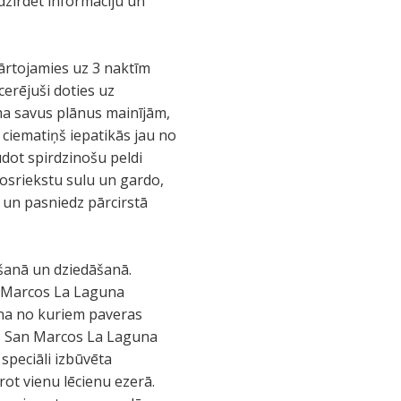
 dzirdēt informāciju un
ārtojamies uz 3 naktīm
cerējuši doties uz
uma savus plānus mainījām,
 ciematiņš iepatikās jau no
udot spirdzinošu peldi
kosriekstu sulu un gardo,
 un pasniedz pārcirstā
ēšanā un dziedāšanā.
n Marcos La Laguna
ena no kuriem paveras
uz San Marcos La Laguna
speciāli izbūvēta
rot vienu lēcienu ezerā.