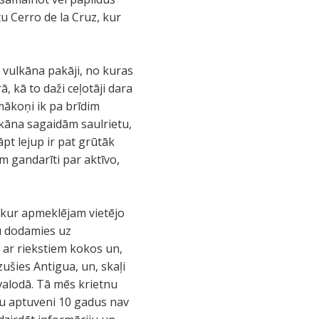
u Cerro de la Cruz, kur
 vulkāna pakāji, no kuras
, kā to daži ceļotāji dara
 mākoņi ik pa brīdim
lkāna sagaidām saulrietu,
āpt lejup ir pat grūtāk
m gandarīti par aktīvo,
 kur apmeklējam vietējo
u dodamies uz
 ar riekstiem kokos un,
zušies Antigua, un, skaļi
valodā. Tā mēs krietnu
au aptuveni 10 gadus nav