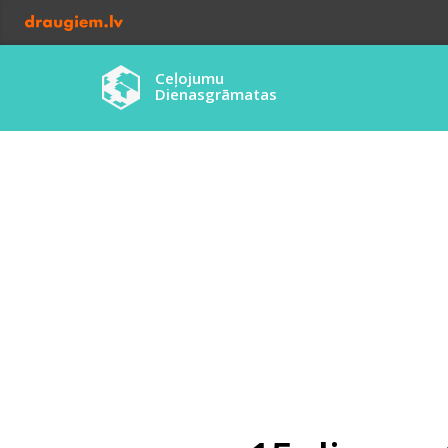
Ceļojumu
Dienasgrāmatas