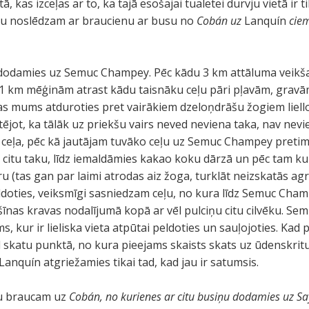
kas izceļas ar to, ka tajā esošajai tualetei durvju vietā ir ti
nu noslēdzam ar braucienu ar busu no
Cobán uz
Lanquín
ciem
 dodamies uz Semuc Champey. Pēc kādu 3 km attāluma veikš
 km mēģinām atrast kādu taisnāku ceļu pāri pļavām, gravā
s mums atduroties pret vairākiem dzeloņdrāšu žogiem liello
jot, ka tālāk uz priekšu vairs neved neviena taka, nav nevi
 ceļa, pēc kā jautājam tuvāko ceļu uz Semuc Champey pretim
citu taku, līdz iemaldāmies kakao koku dārzā un pēc tam k
u (tas gan par laimi atrodas aiz žoga, turklāt neizskatās agr
doties, veiksmīgi sasniedzam ceļu, no kura līdz Semuc Cham
īnas kravas nodalījumā kopā ar vēl pulciņu citu cilvēku. Se
 kur ir lieliska vieta atpūtai peldoties un sauļojoties. Kad 
 skatu punktā, no kura pieejams skaists skats uz ūdenskri
Lanquín atgriežamies tikai tad, kad jau ir satumsis.
su braucam uz
Cobán, no kurienes ar citu busiņu dodamies uz Say