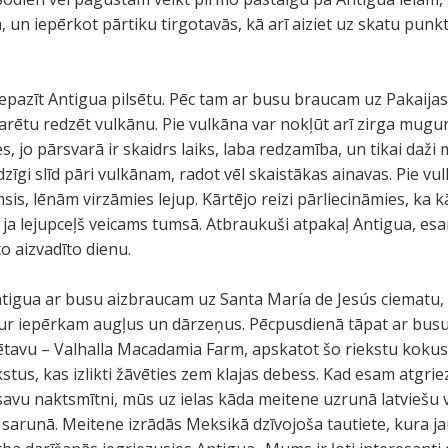
 un iepērkot pārtiku tirgotavās, kā arī aiziet uz skatu punkt
pazīt Antigua pilsētu. Pēc tam ar busu braucam uz Pakaijas
rētu redzēt vulkānu. Pie vulkāna var nokļūt arī zirga mugurā
es, jo pārsvarā ir skaidrs laiks, laba redzamība, un tikai daži
zīgi slīd pāri vulkānam, radot vēl skaistākas ainavas. Pie vu
umsis, lēnām virzāmies lejup. Kārtējo reizi pārliecināmies, ka k
, ja lejupceļš veicams tumsā. Atbraukuši atpakaļ Antigua, esa
o aizvadīto dienu.
tigua ar busu aizbraucam uz Santa María de Jesús ciematu,
kur iepērkam augļus un dārzeņus. Pēcpusdienā tāpat ar bus
tavu – Valhalla Macadamia Farm, apskatot šo riekstu kokus
stus, kas izlikti žāvēties zem klajas debess. Kad esam atgrie
avu naktsmītni, mūs uz ielas kāda meitene uzrunā latviešu 
 sarunā. Meitene izrādās Meksikā dzīvojoša tautiete, kura j