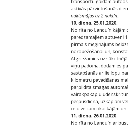
transportu gaidām autoostā, 
aktīvās pārvietošanās die
naktsmājas uz 2 naktīm.
10. diena. 25.01.2020.
No rīta no Lanquín kājām
paredzamajiem aptuveni 11
pirmais mēģinājums beidza
norobežošanai un, konstatē
Atgriežamies uz sākotnējā
viņu padoma, dodamies pa 
sastapšanās ar liellopu bar
kilometru pavadīšanas mal
pārpildītā smagās automaš
vairākpakāpju ūdenskritums,
pēcpusdiena, uzkāpjam vēl
ceļu veicam tikai kājām un 
11. diena. 26.01.2020.
No rīta no Lanquín ar bu