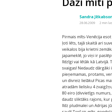
Daži mīti 
Sandra Jēkabso
28.06.2009
2 min la
Pirmais mīts-Venēcija esot 
ļoti lēts, tajā skaitā ar
veikalos bija krietni zemāk
japameklē, jo viņi ir paslēp
līdzīgi vai lētāk kā Latvijā
svaigas! Nedaudz dārgāki ir
pieņemamas, protams, venēc
un divreiz lielāku! Picas m
atradām lielisku 4 zvaigžņ
80 eiro (divvietīgs numurs,
daudz sliktāks rajons, kur
līdz pludmalei un Adrijas j
sauli! Trešais mīts-gondola