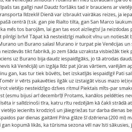
 īpašs tas galīgi nav! Daudz foršāks tad ir brauciens ar viet
ransporta līdzekli! Dienā var izbraukt vairākas reizes, ja iepa
ašā centrā (t.sk. gan pie Rialto tilta, gan San Marco laukum
a mēs tos barojām, lai gan tas esot aizliegts! Ja neizdodas
t pilnīgi brīvi! Tāpat kā nesteidzīgi malkoit vīnu un notiesā
Murano un Burano salas! Murano ir turpat pie Venēcijas un s
eizdevās tikt fabrikā, jo zem šāda uzraksta visbiežāk tiek p
uciens uz Burano bija daudz iespaidīgāks, jo tā atrodas da
 (nevis kā Venēcijā) un izgāja līdz pat jūras vārtiem, varējām a
nu gan, kas tur tiek būvēts, bet izskatījās iespaidīgi! Pati sala
omēr ir vērts pakavēties ilgāk uz izstaigāt visus mazo iel;iņ
rot vietējo nesteidzīgo dzīves ritmu! Piektais mīts-par smak
ust (esmu bijusi arī decembrī)! Protams, kanālos peldēties ne
lsēta ir salīdzinoši tīra, katru rītu redzējām kā čakli strādā a
 vietējo iecienīts krodziņš un jāiegriežas tur darba dienas be
paidos par dienas gaitām! Pilna glāze šī dzēriena (200 ml) ma
 gan kopumā likās, ka tūrisma sezona vēl nav īsti sākusies, jo