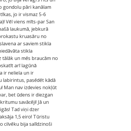
ējo gondolu pāri kanālam
tīkas, jo ir vismaz 5-6
a)! Vēl viens mīts-par San
 pašā laukumā, jebkurā
t brokastu kruasāru no
lavena ar saviem stikla
iedāvāta stikla
udz tālāk un mēs braucām no
pskatīt arī lagūnā
 ir neliela un ir
u labirintus, pasēdēt kādā
u! Man nav izdevies nokļūt
var, bet ūdens ir diezgan
tkritumu savācēji! Jā un
igās! Tad viņi dzer
ksāja 1,5 eiro! Tūristu
 cilvēku bija salīdzinoši