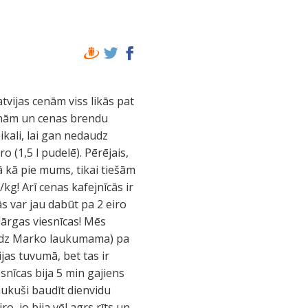
tvijas cenām viss likās pat
cenām un cenas brendu
ikali, lai gan nedaudz
ro (1,5 l pudelē). Pērējais,
enā kā pie mums, tikai tiešām
kg! Arī cenas kafejnīcās ir
s var jau dabūt pa 2 eiro
-dārgas viesnīcas! Mēs
 līdz Marko laukumama) pa
ijas tuvumā, bet tas ir
snīcas bija 5 min gajiens
aukuši baudīt dienvidu
o, jo bija vēl agrs rīts un