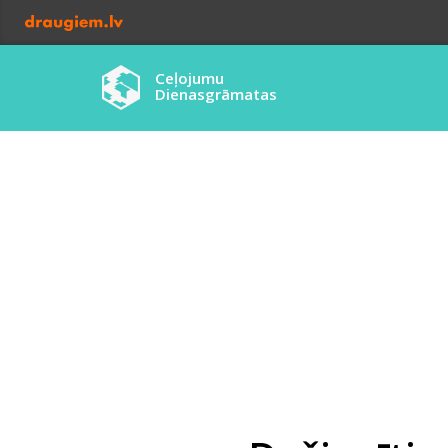
Ceļojumu
Dienasgrāmatas