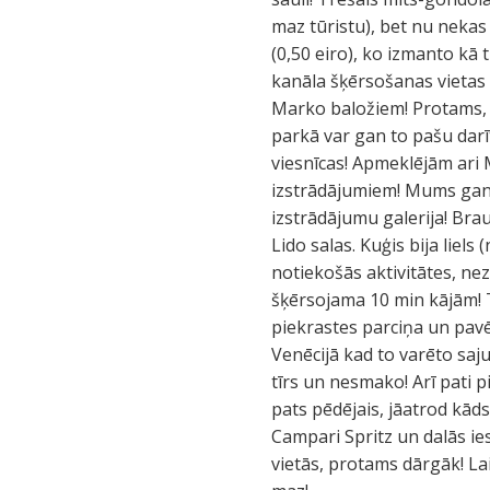
maz tūristu), bet nu nekas
(0,50 eiro), ko izmanto kā t
kanāla šķērsošanas vietas p
Marko baložiem! Protams, k
parkā var gan to pašu darī
viesnīcas! Apmeklējām ari 
izstrādājumiem! Mums gan n
izstrādājumu galerija! Bra
Lido salas. Kuģis bija liels
notiekošās aktivitātes, nezi
šķērsojama 10 min kājām! T
piekrastes parciņa un pavē
Venēcijā kad to varēto saj
tīrs un nesmako! Arī pati pi
pats pēdējais, jāatrod kāds
Campari Spritz un dalās ies
vietās, protams dārgāk! Lai