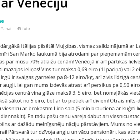
par Venēciju
ne
sīšanai
45 foto
dārgākā Itālijas pilsētā! Muļķibas, vismaz salīdzinājumā ar La
i suvenīri San Marko laukumā bija atrodami par pieņemamām 
as par mūsu 70% atlaižu cenām! Venēcijā ir arī pārtikas lielve
ti mazajās ieliņās! Vīns tur maksā 0,69 eiro (1l paciņā) vai 2 ei
. Tirgū ir svaigas garneles pa 8-12 eiro/kg, arī zivis līdzīgā c
 augļi, lai gan mums izdevās atrast arī persikus pa 0,50 eiro/
ijas centrā vīna glāze maksā 3, 5 eiro, bet nomaļākās vietā
aksā sākot no 5 eiro, bet ar to pietiek arī diviem! Otrais mīts
u viesnīcu ar brokastīm Lido salā (5 min braucienā ar kuģīti
 diennakltī). Pa tādu pašu cenu varēja dabūt arī viesnīcu stac
 pilns ar dažādu melnīgsnēju nāciju pārstāvjiem. Mums no vie
ūrai! Pārsvarā tur dzīvoja angļu un vācu pensionāri, kas atbr
s, kā Venēcijas simbols! Protams arī mēs izbraucām (pa 60 eir