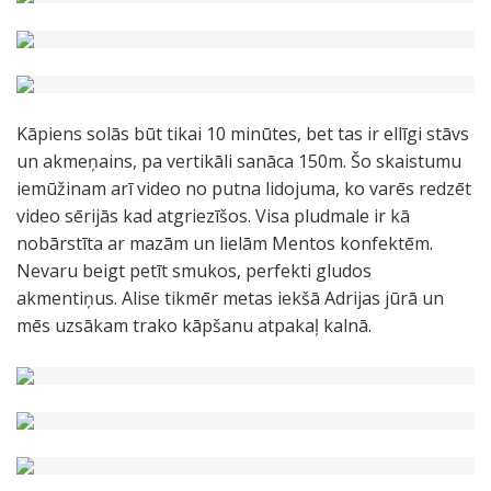
Kāpiens solās būt tikai 10 minūtes, bet tas ir ellīgi stāvs
un akmeņains, pa vertikāli sanāca 150m. Šo skaistumu
iemūžinam arī video no putna lidojuma, ko varēs redzēt
video sērijās kad atgriezīšos. Visa pludmale ir kā
nobārstīta ar mazām un lielām Mentos konfektēm.
Nevaru beigt petīt smukos, perfekti gludos
akmentiņus. Alise tikmēr metas iekšā Adrijas jūrā un
mēs uzsākam trako kāpšanu atpakaļ kalnā.