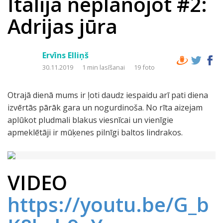
Itālija neplānojot #2:
Adrijas jūra
Ervīns Elliņš
30.11.2019
1 min lasīšanai
19 foto
Otrajā dienā mums ir ļoti daudz iespaidu arī pati diena
izvērtās pārāk gara un nogurdinoša. No rīta aizejam
aplūkot pludmali blakus viesnīcai un vienīgie
apmeklētāji ir mūķenes pilnīgi baltos lindrakos.
VIDEO
https://youtu.be/G_b