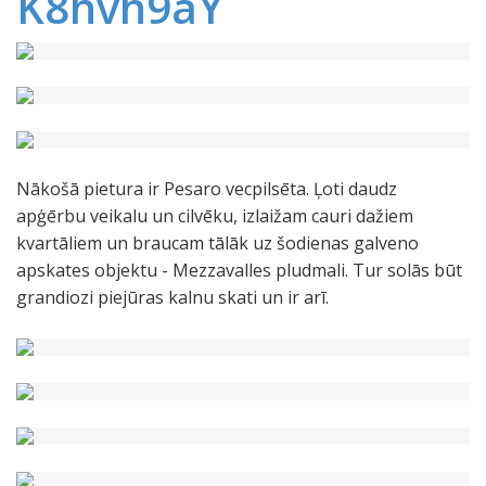
K8hvh9aY
Nākošā pietura ir Pesaro vecpilsēta. Ļoti daudz
apģērbu veikalu un cilvēku, izlaižam cauri dažiem
kvartāliem un braucam tālāk uz šodienas galveno
apskates objektu - Mezzavalles pludmali. Tur solās būt
grandiozi piejūras kalnu skati un ir arī.