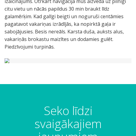
izaicinājums. Otrkārt navigācija mūs aizveda uz pilnīgi
citu vietu un nācās papildus 30 min braukt līdz
galamērķim. Kad galīgi beigti un noguruši centāmies
pagatavot vakariņas izrādījās, ka nopirktā gaļa ir
sabojājusies. Besis nereāls. Karsta duša, auksts alus,
vakariņās brokastu maizītes un dodamies gulēt.
Piedzīvojumi turpinās.
Seko līdzi
svaigākajiem