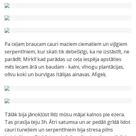
Pa ceļam braucam cauri maziem ciematiem un vijīgiem
serpentīniem, kur skati tik debešķīgi, ka ne izstāstīt, ne
parādīt. Mirklī kad parādas uz ceļa iespēja apstāties
mēs lecam ārā un baudam - kalni, vīnogu plantācijas,
olīvu koki un burvīgas Itālijas ainavas. Afigeķ.
Tālāk bija jānokļūst līdz mūsu mājai kalnos pie ezera.
Tas prasīja teju 3h. Ātri satumsa un ar pedāli grīdā lidot
cauri tuneļiem un serpentīniem bija stresa pilns