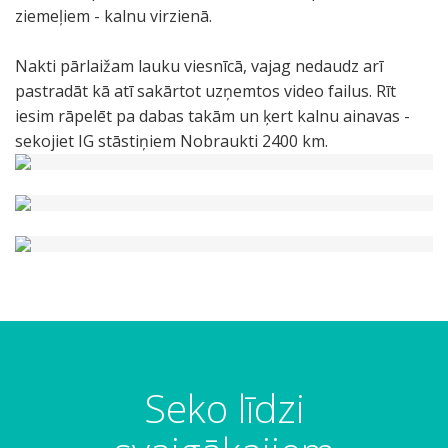
ziemeļiem - kalnu virzienā.
Nakti pārlaižam lauku viesnīcā, vajag nedaudz arī
pastradāt kā atī sakārtot uzņemtos video failus. Rīt
iesim rāpelēt pa dabas takām un ķert kalnu ainavas -
sekojiet IG stāstiņiem Nobraukti 2400 km.
Seko līdzi