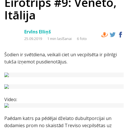
Eirotrips #9: Veneto,
Itālija
Ervīns Elliņš
25.09.2019
1 min lasīšanai
6 foto
Šodien ir svētdiena, veikali ciet un vecpilsēta ir pilnīgi
tukša izņemot pusdienotājus.
Video:
Paēdam katrs pa pēdējai dželato dubultporcijai un
dodamies prom no skaistād Treviso vecpilsētas uz