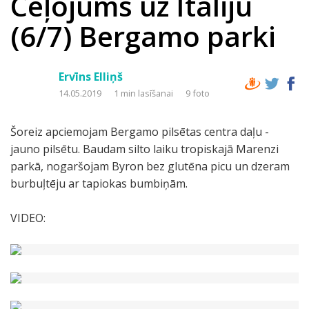
Ceļojums uz Itāliju
(6/7) Bergamo parki
Ervīns Elliņš
14.05.2019
1 min lasīšanai
9 foto
Šoreiz apciemojam Bergamo pilsētas centra daļu -
jauno pilsētu. Baudam silto laiku tropiskajā Marenzi
parkā, nogaršojam Byron bez glutēna picu un dzeram
burbuļtēju ar tapiokas bumbiņām.
VIDEO: