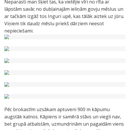
Neparasti man šķiet tas, ka vietējie vīri no rīta ar
lāpstām savāc no dubļainajām ieliņām govju mēslus un
ar tačkām izgāž tos Inguri upē, kas tālāk aiztek uz jūru.
Viņiem tik daudz mēslu priekš dārziem neesot
nepieciešami.
Pēc brokastīm uzsākam aptuveni 900 m kāpumu
augstāk kalnos. Kāpiens ir samērā stāvs un viegli nav,
bet grupā atbalstām, uzmundrinām un pagaidām viens