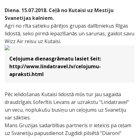
Diena. 15.07.2018. Ceļā no Kutaisi uz Mestiju
Svanetijas kalniem.
Agri no rīta satieku pārējos grupas dalībniekus Rīgas
lidostā, seko pirmā iepazīšanās un sarunas, gaidot savu
Wizz Air reisu uz Kutaisi.
Ceļojuma dienasgrāmatu lasiet šeit:
http://www.lindatravel.lv/celojumu-
apraksti.html
Pēc ielidošanas Kutaisi lidostā mūs tur jau sagaida
draudzīgais šoferītis Levans ar uzrakstu “Lindatravel”
un vecu, noplukušu busiņu un ceļojums uz Svanetiju
var sākties.
Mans Gruzijas sadarbības partneris ir ieteicis pa ceļam
uz Svanetiju papusdienot Zugdidi pilsētā “Diaroni”