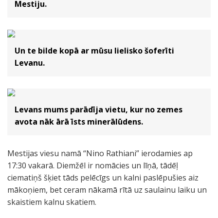
Mestiju.
Un te bilde kopā ar mūsu lielisko šoferīti
Levanu.
Levans mums parādīja vietu, kur no zemes
avota nāk ārā īsts minerālūdens.
Mestijas viesu namā “Nino Rathiani” ierodamies ap
17:30 vakarā. Diemžēl ir nomācies un līņā, tādēļ
ciematiņš šķiet tāds pelēcīgs un kalni paslēpušies aiz
mākoņiem, bet ceram nākamā rītā uz saulainu laiku un
skaistiem kalnu skatiem.