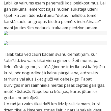
Labi, ka vairums esam paņēmuši līdzi peldkostīmus. Lai
gan sākumā, iemērcot kājas nudien aukstajā ūdenī
šķiet, ka zem ūdenskrituma “dušas” nelīdīšu, tomēr
karstā saule un grupas biedru piemērs iedrošina arī
mani ļauties šim nedaudz trakajam piedzīvojumam.
Tālāk taka ved cauri kādam svanu ciematiņam, kur
šobrīd dzīvo vairs tikai viena ģimene. Šeit mums, par
lielu pārsteigumu, vietējā ģimene ir ierīkojusi kafejnīcu,
kurā, pēc nogurdinošā kalnu pārgājiena, atdzesēts
tarhūns vai alus šķiet gluži vai debešķīgs. Tāpat
burvīgas ir arī saimnieka meitas pašas ceptās gaisīgās,
mutē kūstošās Napoleona kūciņas, kuras jūtamies
godam nopelnījuši.
Un tad jau vairs tikai daži km līdz Iprali ciemam, kurā
dzīvo tikai 4 ģimenes, toties šeit ir pats labākais viesu