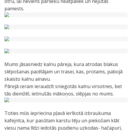
otru, lai neviens pārlieku neatpaliek un nejūtas
pamests.
Mums jāsasniedz kalnu pāreja, kura atrodas blakus
slēpošanas pacēlājam un trasei, kas, protams, pabojā
skaisto kalnu ainavu.
Pārejā ceram ieraudzīt sniegotās kalnu virsotnes, bet
tās diemžēl, ietinušās mākoņos, slēpjas no mums.
Toties mūs iepriecina pļavā ierīkotā izbraukuma
kafejnīca, kur pasūtam karstu tēju un piekožam klāt
viesu nama līdzi iedotās pusdienu uzkodas- hačapuri,