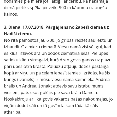
dodamies pie miera ļoti laicīgi, ar cerību, ka nākamajā
dienā pietiks spēka pieveikt 900 m kāpumu uz augšu
kalnos.
3. Diena. 17.07.2018. Pārgājiens no Žabeši ciema uz
Hadiši ciemu.
No rīta pamostos jau 6:00, jo gribas redzēt saullēktu un
izbaudīt rīta mieru ciematā. Viesu namā visi vēl guļ, kad
es klusi izlavos ārā un dodos ciematiņa ielās. Pie upes
satieku kādu sirmgalvi, kurš dzen govis ganos uz pļavu
pāri upes otrā krastā. Palūdzu atļauju doties pastaigā
kopā ar viņu un pa ceļam iepazīstamies. Izrādās, ka šis
kungs (Daniels) ir mūsu viesu nama saimnieka Andrea
brālis un Andrea, šonakt atdevis savu istabu mums
viesiem, pats esot gulējis pie sava brāļa Daniela.
Noskaidroju arī, ka govis vakaros pašas nākot mājās, jo
viņām dodot sāli un tā govīm laikam tāda kā sāls
atkarība.