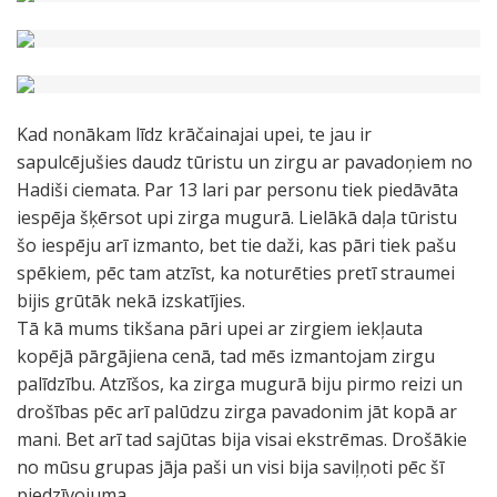
Kad nonākam līdz krāčainajai upei, te jau ir
sapulcējušies daudz tūristu un zirgu ar pavadoņiem no
Hadiši ciemata. Par 13 lari par personu tiek piedāvāta
iespēja šķērsot upi zirga mugurā. Lielākā daļa tūristu
šo iespēju arī izmanto, bet tie daži, kas pāri tiek pašu
spēkiem, pēc tam atzīst, ka noturēties pretī straumei
bijis grūtāk nekā izskatījies.
Tā kā mums tikšana pāri upei ar zirgiem iekļauta
kopējā pārgājiena cenā, tad mēs izmantojam zirgu
palīdzību. Atzīšos, ka zirga mugurā biju pirmo reizi un
drošības pēc arī palūdzu zirga pavadonim jāt kopā ar
mani. Bet arī tad sajūtas bija visai ekstrēmas. Drošākie
no mūsu grupas jāja paši un visi bija saviļņoti pēc šī
piedzīvojuma.