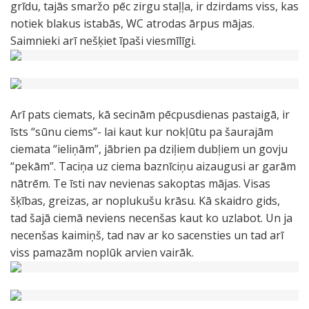
grīdu, tajās smaržo pēc zirgu staļļa, ir dzirdams viss, kas
notiek blakus istabās, WC atrodas ārpus mājas.
Saimnieki arī nešķiet īpaši viesmīlīgi.
Arī pats ciemats, kā secinām pēcpusdienas pastaigā, ir
īsts “sūnu ciems”- lai kaut kur nokļūtu pa šaurajām
ciemata “ieliņām”, jābrien pa dziļiem dubļiem un govju
“pekām”. Taciņa uz ciema baznīciņu aizaugusi ar garām
nātrēm. Te īsti nav nevienas sakoptas mājas. Visas
šķības, greizas, ar noplukušu krāsu. Kā skaidro gids,
tad šajā ciemā neviens necenšas kaut ko uzlabot. Un ja
necenšas kaimiņš, tad nav ar ko sacensties un tad arī
viss pamazām noplūk arvien vairāk.