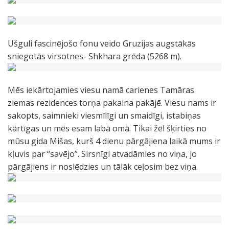
Ušguli fascinējošo fonu veido Gruzijas augstākās
sniegotās virsotnes- Shkhara grēda (5268 m).
Mēs iekārtojamies viesu namā carienes Tamāras
ziemas rezidences torņa pakalna pakājē. Viesu nams ir
sakopts, saimnieki viesmīlīgi un smaidīgi, istabiņas
kārtīgas un mēs esam labā omā. Tikai žēl šķirties no
mūsu gida Mišas, kurš 4 dienu pārgājiena laikā mums ir
kļuvis par “savējo”. Sirsnīgi atvadāmies no viņa, jo
pārgājiens ir noslēdzies un tālāk ceļosim bez viņa.