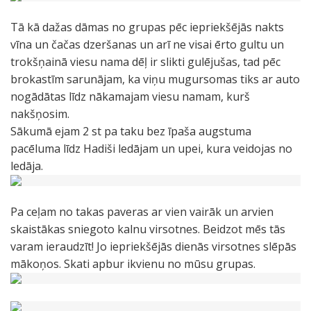
Tā kā dažas dāmas no grupas pēc iepriekšējās nakts
vīna un čačas dzeršanas un arī ne visai ērto gultu un
trokšņainā viesu nama dēļ ir slikti gulējušas, tad pēc
brokastīm sarunājam, ka viņu mugursomas tiks ar auto
nogādātas līdz nākamajam viesu namam, kurš
nakšņosim.
Sākumā ejam 2 st pa taku bez īpaša augstuma
pacēluma līdz Hadiši ledājam un upei, kura veidojas no
ledāja.
Pa ceļam no takas paveras ar vien vairāk un arvien
skaistākas sniegoto kalnu virsotnes. Beidzot mēs tās
varam ieraudzīt! Jo iepriekšējās dienās virsotnes slēpās
mākoņos. Skati apbur ikvienu no mūsu grupas.