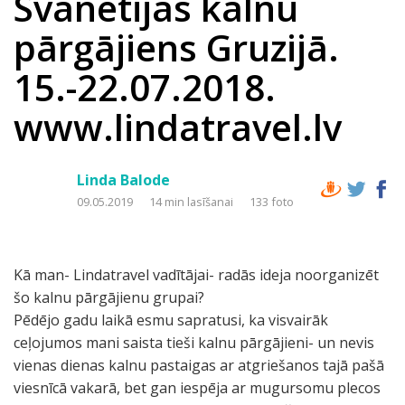
Svanetijas kalnu
pārgājiens Gruzijā.
15.-22.07.2018.
www.lindatravel.lv
Linda Balode
09.05.2019
14 min lasīšanai
133 foto
Kā man- Lindatravel vadītājai- radās ideja noorganizēt
šo kalnu pārgājienu grupai?
Pēdējo gadu laikā esmu sapratusi, ka visvairāk
ceļojumos mani saista tieši kalnu pārgājieni- un nevis
vienas dienas kalnu pastaigas ar atgriešanos tajā pašā
viesnīcā vakarā, bet gan iespēja ar mugursomu plecos