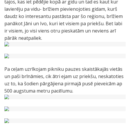
tajos, kas iet pēdējie kopā ar gidu un tad es kaut kur
lavierēju pa vidu- brīžiem pievienojoties gidam, kurš
daudz ko interesantu pastāsta par šo reģionu, brīžiem
panākot Jāni un Ivo, kuri iet visiem pa priekšu. Bet labi
ir visiem, jo visi viens otru pieskatām un neviens arī
pārāk neatpaliek.
Pa ceļam uzrīkojam pikniku pauzes skaistākajās vietās
un paši brīnāmies, cik ātri ejam uz priekšu, neskatoties
uz to, ka šodien pārgājiena pirmajā pusē pieveicām ap
500 augstuma metru pacēlumu.