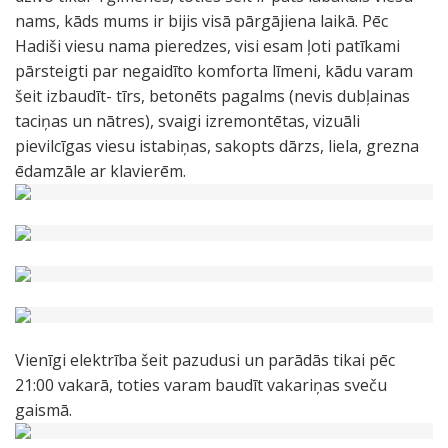
nams, kāds mums ir bijis visā pārgājiena laikā. Pēc
Hadiši viesu nama pieredzes, visi esam ļoti patīkami
pārsteigti par negaidīto komforta līmeni, kādu varam
šeit izbaudīt- tīrs, betonēts pagalms (nevis dubļainas
taciņas un nātres), svaigi izremontētas, vizuāli
pievilcīgas viesu istabiņas, sakopts dārzs, liela, grezna
ēdamzāle ar klavierēm.
Vienīgi elektrība šeit pazudusi un parādās tikai pēc
21:00 vakarā, toties varam baudīt vakariņas sveču
gaismā.