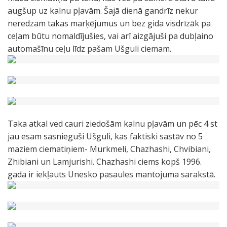
augšup uz kalnu pļavām. Šajā dienā gandrīz nekur
neredzam takas marķējumus un bez gida visdrīzāk pa
ceļam būtu nomaldījušies, vai arī aizgājuši pa dubļaino
automašīnu ceļu līdz pašam Ušguli ciemam.
Taka atkal ved cauri ziedošām kalnu pļavām un pēc 4 st
jau esam sasnieguši Ušguli, kas faktiski sastāv no 5
maziem ciematiņiem- Murkmeli, Chazhashi, Chvibiani,
Zhibiani un Lamjurishi. Chazhashi ciems kopš 1996.
gada ir iekļauts Unesko pasaules mantojuma sarakstā.