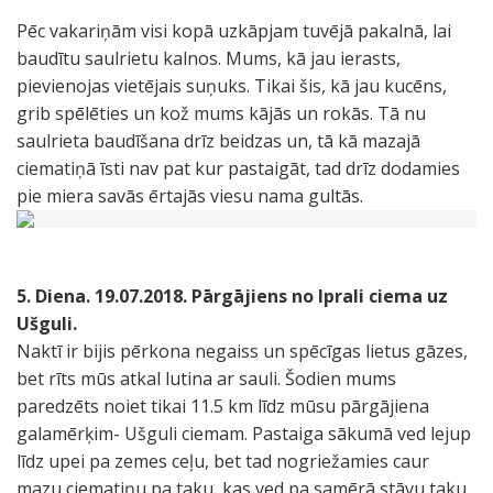
Pēc vakariņām visi kopā uzkāpjam tuvējā pakalnā, lai
baudītu saulrietu kalnos. Mums, kā jau ierasts,
pievienojas vietējais suņuks. Tikai šis, kā jau kucēns,
grib spēlēties un kož mums kājās un rokās. Tā nu
saulrieta baudīšana drīz beidzas un, tā kā mazajā
ciematiņā īsti nav pat kur pastaigāt, tad drīz dodamies
pie miera savās ērtajās viesu nama gultās.
5. Diena. 19.07.2018. Pārgājiens no Iprali ciema uz
Ušguli.
Naktī ir bijis pērkona negaiss un spēcīgas lietus gāzes,
bet rīts mūs atkal lutina ar sauli. Šodien mums
paredzēts noiet tikai 11.5 km līdz mūsu pārgājiena
galamērķim- Ušguli ciemam. Pastaiga sākumā ved lejup
līdz upei pa zemes ceļu, bet tad nogriežamies caur
mazu ciematiņu pa taku, kas ved pa samērā stāvu taku