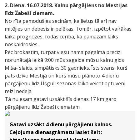
2. Diena. 16.07.2018. Kalnu pārgājiens no Mestijas
līdz Žabeši ciemam.
No rīta pamodušies secinām, ka lietus tā arī nav
mitējies un debesis ir pelēkas. Tomēr, izpētot vairākas
laika prognozes, rodas cerība, ka pamazām laiks
noskaidrosies.
Pēc brokastīm, turpat viesu nama pagalmā precīzi
norunātajā laikā 9:00 mūs sagaida mūsu kalnu gids
Miša- slaids, simpātisks 30 gadnieks. Īsts svans, kurš
pats dzīvo Mestijā un kurš mūsu plānoto 4 dienu
pārgājienu līdz Ušguli sezonas laikā veicot aptuveni
reizi nedēļā.
Tā nu esam gatavi uzsākt šīs dienas 17 km garo
pārgājienu līdz Žabeši ciematam.
Gatavi uzsākt 4 dienu pārgājienu kalnos.
Ceļojuma dienasgrāmatu lasiet šeit: