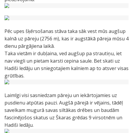
Pēc upes šķērsošanas stāva taka sāk vest mūs augšup
kalnā uz pāreju (2756 m), kas ir augstākā pāreja mūsu 4
dienu pārgājiena laikā.
Taka vietām ir dubļaina, ved augšup pa strautiņu, iet
nav viegli un pietam karsti cepina saule. Bet skati uz
Hadiši ledāju un sniegotajiem kalniem ap to atsver visas
grūtības.
Laimīgi visi sasniedzam pāreju un iekārtojamies uz
pusdienu atpūtas pauzi. Augšā pārejā ir vējains, tādēļ
savelkam mugurā savas siltākas drēbes un baudām
fascinējošos skatus uz Škaras grēdas 9 virsotnēm un
Hadiši ledāju.