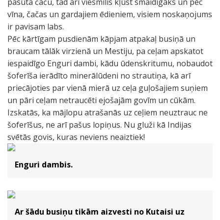
pasūta čaču, tad arī viesmīlis kļūst smaidīgāks un pēc
vīna, čačas un gardajiem ēdieniem, visiem noskaņojums
ir pavisam labs.
Pēc kārtīgam pusdienām kāpjam atpakaļ busiņā un
braucam tālāk virzienā un Mestiju, pa ceļam apskatot
iespaidīgo Enguri dambi, kādu ūdenskritumu, nobaudot
šoferīša ierādīto minerālūdeni no strautiņa, kā arī
priecājoties par vienā mierā uz ceļa guļošajiem suņiem
un pāri ceļam netraucēti ejošajām govīm un cūkām.
Izskatās, ka mājlopu atrašanās uz ceļiem neuztrauc ne
šoferīšus, ne arī pašus lopiņus. Nu gluži kā Indijas
svētās govis, kuras neviens neaiztiek!
Enguri dambis.
Ar šādu busiņu tikām aizvesti no Kutaisi uz