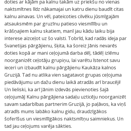
doties ar kājām pa kalnu takām uz priekšu no vienas
naktsmītnes līdz nākamajai un katru dienu baudīt citas
kalnu ainavas. Un vēl, pateicoties cilvēku jūsmīgajām
atsauksmēm par gruzīnu patieso viesmīlību un
krāšņajiem kalnu skatiem, manī jau kādu laiku bija
interese aizceļot uz šo valsti. Tobrīd, kad radās ideja par
Svanetijas pārgājienu, šķita, ka šoreiz Jānis nevarēs
doties kopā ar mani ceļojumā darba dēļ, tādēļ izlēmu
noorganizēt ceļotāju grupiņu, lai varētu īstenot savu
ieceri un izbaudīt kalnu pārgājienu Kaukāza kalnos
Gruzijā. Tad nu atlika vien sagatavot grupas ceļojuma
piedāvājumu un dažu dienu laikā atradās arī braucēji!
Un lieliski, ka arī Jānim izdevās pievienoties šajā
ceļojumāJ Kalnu pārgājiena sadaļu uzticēju noorganizēt
savam sadarbības partnerim Gruzijā, jo paļāvos, ka viņš
atradīs mums labāko kalnu gidu, draudzīgākos
šoferīšus un viesmīlīgākos naktsmītņu saimniekus. Un
tad jau ceļojums varēja sākties.