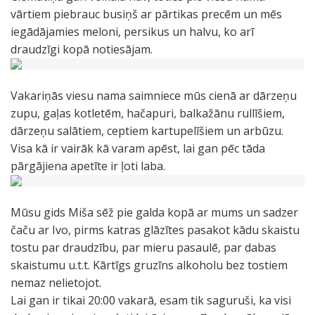
vārtiem piebrauc busiņš ar pārtikas precēm un mēs
iegādājamies meloni, persikus un halvu, ko arī
draudzīgi kopā notiesājam.
Vakariņās viesu nama saimniece mūs cienā ar dārzeņu
zupu, gaļas kotletēm, hačapuri, balkažānu rullīšiem,
dārzeņu salātiem, ceptiem kartupelīšiem un arbūzu.
Visa kā ir vairāk kā varam apēst, lai gan pēc tāda
pārgājiena apetīte ir ļoti laba.
Mūsu gids Miša sēž pie galda kopā ar mums un sadzer
čaču ar Ivo, pirms katras glāzītes pasakot kādu skaistu
tostu par draudzību, par mieru pasaulē, par dabas
skaistumu u.t.t. Kārtīgs gruzīns alkoholu bez tostiem
nemaz nelietojot.
Lai gan ir tikai 20:00 vakarā, esam tik saguruši, ka visi