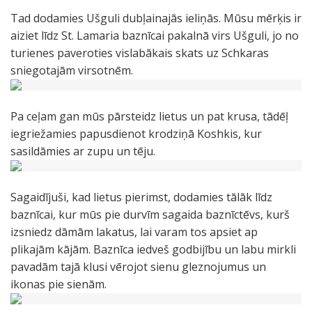
Tad dodamies Ušguli dubļainajās ieliņās. Mūsu mērķis ir
aiziet līdz St. Lamaria baznīcai pakalnā virs Ušguli, jo no
turienes paveroties vislabākais skats uz Schkaras
sniegotajām virsotnēm.
Pa ceļam gan mūs pārsteidz lietus un pat krusa, tādēļ
iegriežamies papusdienot krodziņā Koshkis, kur
sasildāmies ar zupu un tēju.
Sagaidījuši, kad lietus pierimst, dodamies tālāk līdz
baznīcai, kur mūs pie durvīm sagaida baznīctēvs, kurš
izsniedz dāmām lakatus, lai varam tos apsiet ap
plikajām kājām. Baznīca iedveš godbijību un labu mirkli
pavadām tajā klusi vērojot sienu gleznojumus un
ikonas pie sienām.