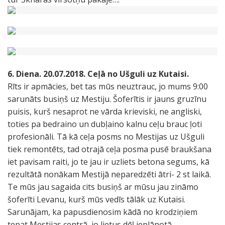
6. Diena. 20.07.2018. Ceļā no Ušguli uz Kutaisi.
Rīts ir apmācies, bet tas mūs neuztrauc, jo mums 9:00
sarunāts busiņš uz Mestiju. Šoferītis ir jauns gruzīnu
puisis, kurš nesaprot ne vārda krieviski, ne angliski,
toties pa bedraino un dubļaino kalnu ceļu brauc ļoti
profesionāli. Tā kā ceļa posms no Mestijas uz Ušguli
tiek remontēts, tad otrajā ceļa posma pusē braukšana
iet pavisam raiti, jo te jau ir uzliets betona segums, kā
rezultātā nonākam Mestijā neparedzēti ātri- 2 st laikā.
Te mūs jau sagaida cits busiņš ar mūsu jau zināmo
šoferīti Levanu, kurš mūs vedīs tālāk uz Kutaisi.
Sarunājam, ka papusdienosim kādā no krodziņiem
tepat Mestijas centrā, jo lietus dēļ ieplānotā