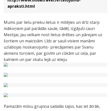
http://www.lindatravel.lv/celojumu-
apraksti.html
Mums par lielu prieku lietus ir mitējies un drīz starp
mākoņiem pat parādās saule, tādēļ, izgājuši cauri
Mestijai, jau velkam nost lietus drēbes un pārejam uz
šortiem un maiciņām. Līdz ar sauli visiem manāmi
uzlabojas noskaņojums- priecājamies par Svanu
akmens torņiem, par govīm un cūkām uz ceļa, par
kalniem un par skatu lejā uz ieleju.
Pamazām mūsu grupiņa sadalās tajos, kas iet ātrāk,