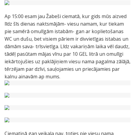
Ap 15:00 esam jau Žabeši ciematā, kur gids mūs aizved
līdz šīs dienas naktsmājām- viesu namam, kur tiekam
pie samērā omulīgām istabām- gan ar koplietošanas
WC un dušu, bet visiem pāriem ir divvietīgas istabas un
dāmām sava- trīsvietīga. Līdz vakariņām laika vēl daudz,
tādēļ pasūtam mājas vīnu par 10 GEL litrā un omulīgi
iekārtojušies uz paklājiņiem viesu nama pagalma zālājā,
tērzējam par dzīvi, sauļojamies un priecājamies par
kalnu ainavām ap mums.
Ciematiņā gan veikala nav, toties pie viesu nama