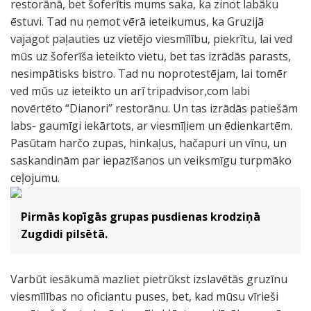
restorānā, bet šoferītis mums saka, ka zinot labāku
ēstuvi. Tad nu ņemot vērā ieteikumus, ka Gruzijā
vajagot paļauties uz vietējo viesmīlību, piekrītu, lai ved
mūs uz šoferīša ieteikto vietu, bet tas izrādās parasts,
nesimpātisks bistro. Tad nu noprotestējam, lai tomēr
ved mūs uz ieteikto un arī tripadvisor,com labi
novērtēto “Dianori” restorānu. Un tas izrādās patiešām
labs- gaumīgi iekārtots, ar viesmīļiem un ēdienkartēm.
Pasūtam harčo zupas, hinkaļus, hačapuri un vīnu, un
saskandinām par iepazīšanos un veiksmīgu turpmāko
ceļojumu.
Pirmās kopīgās grupas pusdienas krodziņā
Zugdidi pilsētā.
Varbūt iesākumā mazliet pietrūkst izslavētās gruzīnu
viesmīlības no oficiantu puses, bet, kad mūsu vīrieši