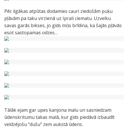
Pēc ilgākas atpūtas dodamies cauri ziedošām puķu
pļāvām pa taku virzienā uz Iprali ciematu. Uzvelku
savas garās bikses, jo gids mūs brīdina, ka šajās pļāvās
esot sastopamas odzes…
Tālāk ejam gar upes kanjona malu un sasniedzam
ūdenskritumu takas malā, kur gids piedāvā izbaudīt
veldzējošu “dušu” zem aukstā ūdens.