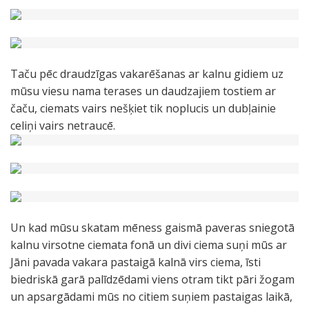
Taču pēc draudzīgas vakarēšanas ar kalnu gidiem uz
mūsu viesu nama terases un daudzajiem tostiem ar
čaču, ciemats vairs nešķiet tik noplucis un dubļainie
celiņi vairs netraucē.
Un kad mūsu skatam mēness gaismā paveras sniegotā
kalnu virsotne ciemata fonā un divi ciema suņi mūs ar
Jāni pavada vakara pastaigā kalnā virs ciema, īsti
biedriskā garā palīdzēdami viens otram tikt pāri žogam
un apsargādami mūs no citiem suņiem pastaigas laikā,