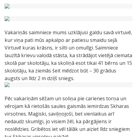
Vakariņās saimniece mums uzklājusi galdu savā virtuvē,
kur viņa pati mūs apkalpo ar patiesu smaidu sejā.
Virtuvē kuras krāsns, ir silti un omulīgi. Saimniece
lauzītā krievu valodā stāsta, ka strādājot vietējā ciemata
skolā par skolotāju, ka skoliņā esot tikai 41 bērns un 15
skolotāju, ka ziemās šeit mēdzot būt – 30 grādus
augsts un līdz 2 m dziļš sniegs.
Pēc vakariņām sēžam un soliņa pie carienes torņa un
vērojam kā rietošās saules gaismās iemirdzas Skharas
virsotnes. Maģiski, saviļņojoši, bet vienlaikus arī
nedaudz skumīgi, jo visiem žēl, ka pārgājiens ir
noslēdzies. Gribētos iet vēl tālāk un aiziet līdz sniegiem
tur Skharas virsotņu pakājē….