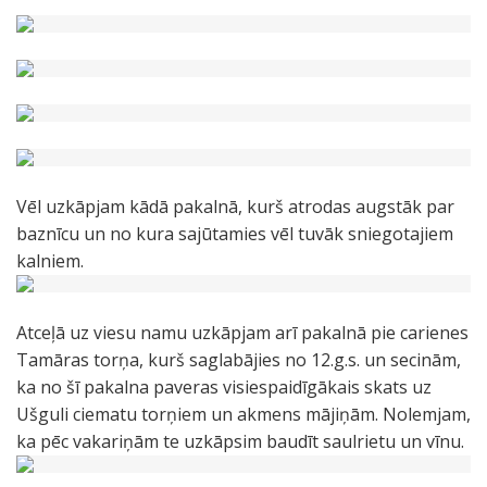
Vēl uzkāpjam kādā pakalnā, kurš atrodas augstāk par
baznīcu un no kura sajūtamies vēl tuvāk sniegotajiem
kalniem.
Atceļā uz viesu namu uzkāpjam arī pakalnā pie carienes
Tamāras torņa, kurš saglabājies no 12.g.s. un secinām,
ka no šī pakalna paveras visiespaidīgākais skats uz
Ušguli ciematu torņiem un akmens mājiņām. Nolemjam,
ka pēc vakariņām te uzkāpsim baudīt saulrietu un vīnu.