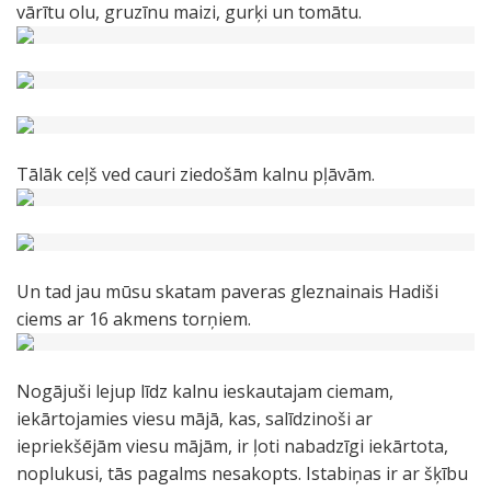
vārītu olu, gruzīnu maizi, gurķi un tomātu.
Tālāk ceļš ved cauri ziedošām kalnu pļāvām.
Un tad jau mūsu skatam paveras gleznainais Hadiši
ciems ar 16 akmens torņiem.
Nogājuši lejup līdz kalnu ieskautajam ciemam,
iekārtojamies viesu mājā, kas, salīdzinoši ar
iepriekšējām viesu mājām, ir ļoti nabadzīgi iekārtota,
noplukusi, tās pagalms nesakopts. Istabiņas ir ar šķību