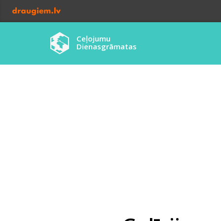
Ceļojumu
Dienasgrāmatas