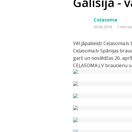
Galīsija -
Ceļasoma
03.05.2019
1 min la
Vēl jāpabeidz Ceļasoma.lv b
Ceļasoma.lv Spānijas brauc
garš un noslēdžas 26. aprīl
CEĻASOMA.LV braucienu vad