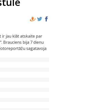
stule
ir jau klāt atskaite par
. Brauciens bija 7 dienu
. Fotoreportāžu sagatavoja