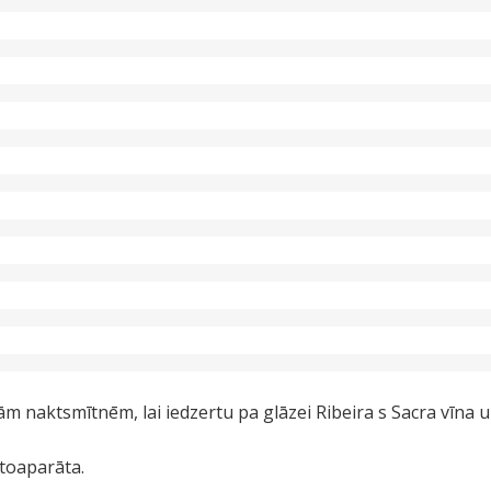
m naktsmītnēm, lai iedzertu pa glāzei Ribeira s Sacra vīna
otoaparāta.