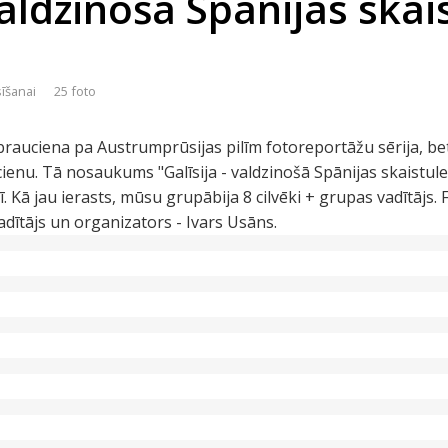
 valdzinošā Spānijas skai
sīšanai
25 foto
rauciena pa Austrumprūsijas pilīm fotoreportāžu sērija, bet 
ienu. Tā nosaukums "Galīsija - valdzinošā Spānijas skaistule"
ī. Kā jau ierasts, mūsu grupābija 8 cilvēki + grupas vadītājs
ītājs un organizators - Ivars Usāns.