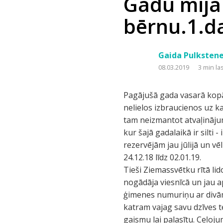
Gadu mija
bērnu.1.d
Gaida Pulksten
08.03.2019
3 min la
Pagājušā gada vasarā kopā
nelielos izbraucienos uz k
tam neizmantot atvaļināju
kur šajā gadalaikā ir silti - 
rezervējām jau jūlijā un v
24.12.18 līdz 02.01.19.
Tieši Ziemassvētku rītā li
nogādāja viesnīcā un jau a
ģimenes numuriņu ar divām
katram vajag savu dzīves te
gaismu lai palasītu. Ceļoj