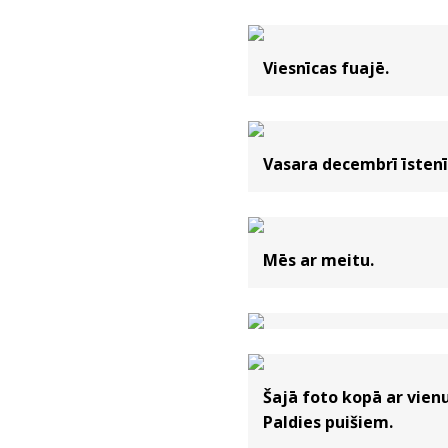
Viesnīcas fuajē.
Vasara decembrī īstenī
Mēs ar meitu.
Šajā foto kopā ar vien
Paldies puišiem.