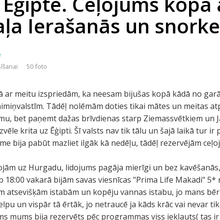
 Ēģiptē. Ceļojums kopā 
aļa Ierašanās un snorke
e
sīšanai
50 foto
 ar meitu izspriedām, ka neesam bijušas kopā kādā no garā
aimiņvalstīm. Tādēļ nolēmām doties tikai mātes un meitas a
mu, bet paņemt dažas brīvdienas starp Ziemassvētkiem un J
izvēle krita uz Ēģipti. Šī valsts nav tik tālu un šajā laikā tur ir
ēlme bija pabūt mazliet ilgāk kā nedēļu, tādēļ rezervējām ce
dojām uz Hurgadu, lidojums pagāja mierīgi un bez kavēšanās,
p 18:00 vakarā bijām savas viesnīcas "Prima Life Makadi" 5
 atsevišķām istabām un kopēju vannas istabu, jo mans bērn
lpu un vispār tā ērtāk, jo netraucē ja kāds krāc vai nevar tik 
ums mums bija rezervēts pēc programmas viss iekļauts( tas i