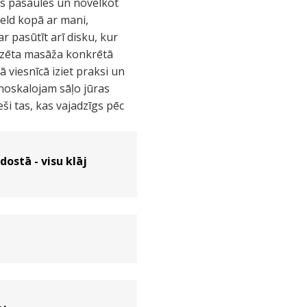
s pasaules un novelkot
peld kopā ar mani,
r pasūtīt arī disku, kur
dzēta masāža konkrētā
 viesnīcā iziet praksi un
noskalojam sāļo jūras
ši tas, kas vajadzīgs pēc
dostā - visu klāj