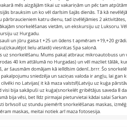
 vakarā mēs aizgājām tikai uz vakariņām un pēc tam atpūtāmi
jās brauksim un ko vēl darīsim šajās dienās. Tā kā nevēlēj
u pārbraucieniem katru dienu, tad izvēlējāmies 2 aktivitāte
labākajām snorkelēšanas vietām, un ekskursiju uz Luksoru. Vē
rsiju uz Hurgadu.
uli un jūru gaisa t +25 un ūdens t apmēram +19,+20 grādi. 
(izkaulējot lielu atlaidi) viesnīcas Spa salonā.
s uz snorkelēšanu. Mums pakaļ atbrauc mikroautobuss un v
odas 40 km attālumā no Hurgadas) un vēl mazliet tālāk, kur
jš, ar šausmām domājam kā ielīdīsim ūdenī...brrr. Šo snorkel
 pakalpojumu sniedzēja un saziņas valoda ir angļu, lai gan ku
cilvēki no Latvijas( it kā maza valsts!!)Latviju uz kuģa pārs
ad visi bija sakāpuši uz kuģa(snorkelēt gribētājus saveda 8 d
ā bija vēsi, bet līdz pirmajai pieturvietai kādai salai Sarkana
aisti brīvsolī uz stundu piemērīt snorkelēšanas maskas, izmēģ
ēram maskas, meitai notiek arī maza fotosesija.