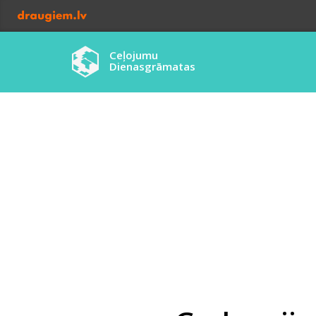
Ceļojumu
Dienasgrāmatas