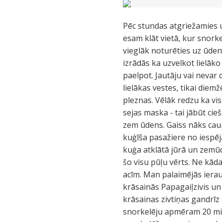
Pēc stundas atgriežamies 
esam klāt vietā, kur snorke
vieglāk noturēties uz ūdens
izrādās ka uzvelkot lielāko
paelpot. Jautāju vai nevar 
lielākas vestes, tikai diem
pleznas. Vēlāk redzu ka v
sejas maska - tai jābūt cieš
zem ūdens. Gaiss nāks caur
kuģīša pasažiere no iespēj
kuģa atklātā jūrā un zemūde
šo visu pūļu vērts. Ne kād
acīm. Man palaimējās iera
krāsainās Papagaiļzivis u
krāsainas zivtiņas gandrīz 
snorkelēju apmēram 20 min