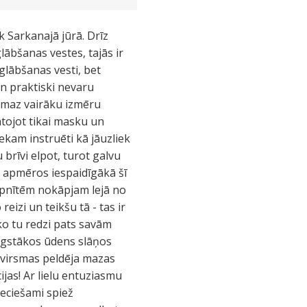
 Sarkanajā jūrā. Drīz
lābšanas vestes, tajās ir
 glābšanas vesti, bet
un praktiski nevaru
vismaz vairāku izmēru
ntojot tikai masku un
kam instruēti kā jāuzliek
u brīvi elpot, turot galvu
n apmēros iespaidīgākā šī
kāpnītēm nokāpjam lejā no
eizi un teikšu tā - tas ir
ko tu redzi pats savām
ugstākos ūdens slāņos
 virsmas peldēja mazas
ijas! Ar lielu entuziasmu
eciešami spiež