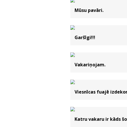
Mūsu pavāri.
Garšīgi!!!
Vakariņojam.
Viesnīcas fuajē izdek
Katru vakaru ir kāds š