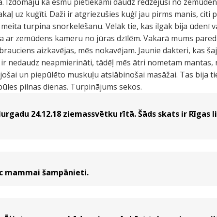
. Izdomāju ka esmu pietiekami daudz redzējusi no zemūden
aļ uz kuģīti. Daži ir atgriezušies kuģī jau pirms manis, citi 
 meita turpina snorkelēšanu. Vēlāk tie, kas ilgāk bija ūdenī va
a ar zemūdens kameru no jūras dzīlēm. Vakarā mums pare
brauciens aizkavējas, mēs nokavējam. Jaunie dakteri, kas šajā
 ir nedaudz neapmierināti, tādēļ mēs ātri nometam mantas, 
jošai un piepūlēto muskuļu atslābinošai masāžai. Tas bija tie
pūles pilnas dienas. Turpinājums sekos.
urgadu 24.12.18 ziemassvētku rītā. Šāds skats ir Rīgas li
uc mammai šampānieti.