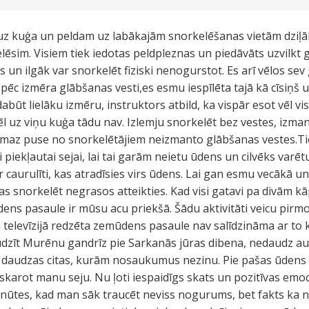
uz kuģa un peldam uz labākajām snorkelēšanas vietām dziļāk
lēsim. Visiem tiek iedotas peldpleznas un piedāvāts uzvilkt g
 un ilgāk var snorkelēt fiziski nenogurstot. Es arī vēlos sev
 pēc izmēra glābšanas vesti,es esmu iespīlēta tajā kā cīsiņš 
dabūt lielāku izmēru, instruktors atbild, ka vispār esot vēl 
žēl uz viņu kuģa tādu nav. Izlemju snorkelēt bez vestes, izma
ismaz puse no snorkelētājiem neizmanto glābšanas vestes.Tie
i piekļautai sejai, lai tai garām neietu ūdens un cilvēks varēt
 caurulīti, kas atradīsies virs ūdens. Lai gan esmu vecākā u
as snorkelēt negrasos atteikties. Kad visi gatavi pa divām 
ns pasaule ir mūsu acu priekšā. Šādu aktivitāti veicu pirmo r
a televīzijā redzēta zemūdens pasaule nav salīdzināma ar to 
udzīt Murēnu gandrīz pie Sarkanās jūras dibena, nedaudz a
n daudzas citas, kurām nosaukumus nezinu. Pie pašas ūdens
skarot manu seju. Nu ļoti iespaidīgs skats un pozitīvas emoc
ūtes, kad man sāk traucēt neviss nogurums, bet fakts ka n