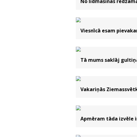
No lidmašīnas redzama 
Viesnīcā esam pievakarē
Tā mums saklāj gultiņa
Vakariņās Ziemassvētku
Apmēram tāda izvēle ir