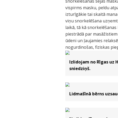
snorkelēšanas sejas maska
vispirms masku, peldu atpak
izturīgākie tai skaitā mana
viņu snorkelēšana uzņemt
laikā, tā kā snorkelēšanas 
piestrādā par masāžistiem
ūdeni un ļaujamies relaksē
nogurdinošas, fiziskas pie
Izlidojam no Rīgas uz H
sniedziņš.
Lidmašīnā bērns uzsa