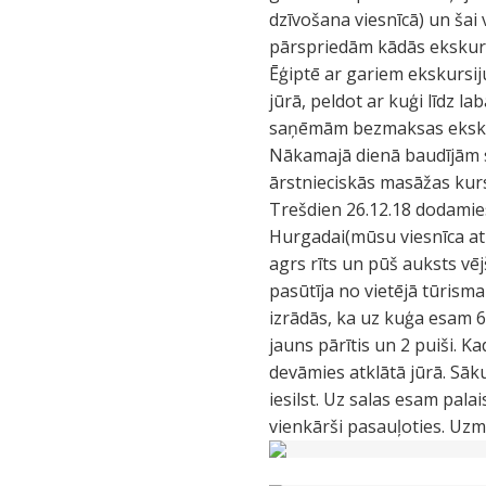
dzīvošana viesnīcā) un šai
pārspriedām kādās ekskursi
Ēģiptē ar gariem ekskursij
jūrā, peldot ar kuģi līdz 
saņēmām bezmaksas eksku
Nākamajā dienā baudījām sa
ārstnieciskās masāžas kursu
Trešdien 26.12.18 dodamie
Hurgadai(mūsu viesnīca atr
agrs rīts un pūš auksts vē
pasūtīja no vietējā tūrisma
izrādās, ka uz kuģa esam 6 
jauns pārītis un 2 puiši. K
devāmies atklātā jūrā. Sākum
iesilst. Uz salas esam pal
vienkārši pasauļoties. Uzm