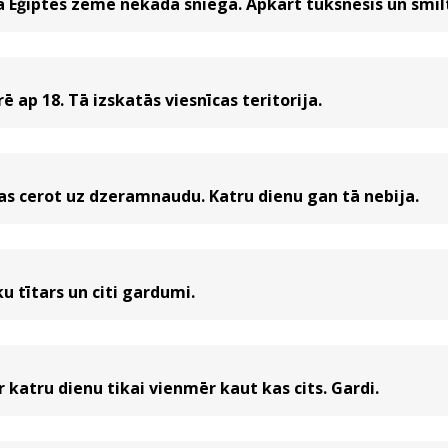
Ēģiptes zeme nekāda sniega. Apkārt tuksnesis un smilt
 ap 18. Tā izskatās viesnīcas teritorija.
s cerot uz dzeramnaudu. Katru dienu gan tā nebija.
 tītars un citi gardumi.
 katru dienu tikai vienmēr kaut kas cits. Gardi.