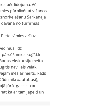
es pēc lidojuma. Vēl
āmies pārblīvēt atrašanos
s, snorkelēšanu Sarkanajā
l dāvanā no tūrfirmas
Pieteicāmies arī uz
ed mūs līdz
 pārsēžamies kuģītī.Ir
ēšanas ekskursiju meita
ģītis nav liels vēlāk
tāvējām mēs ar meitu, kāds
ažādi mikroautobusi),
jā jūrā, gaiss strauji
ināt kā ar tām jāpeld un