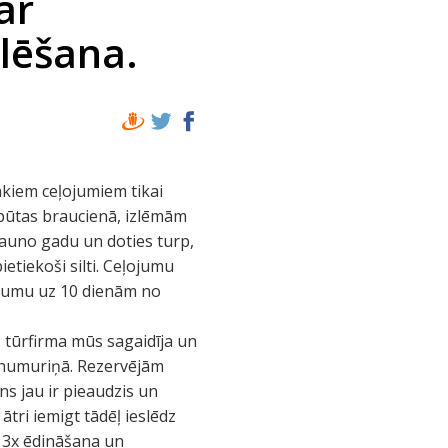
ar
lēšana.
kiem ceļojumiem tikai
tpūtas braucienā, izlēmām
auno gadu un doties turp,
 pietiekoši silti. Ceļojumu
ļojumu uz 10 dienām no
 tūrfirma mūs sagaidīja un
* numuriņā. Rezervējām
s jau ir pieaudzis un
ātri iemigt tādēļ ieslēdz
r 3x ēdināšana un