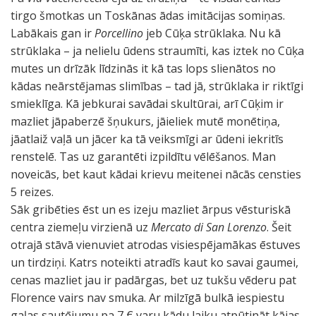
tirgo šmotkas un Toskānas ādas imitācijas somiņas.
Labākais gan ir
Porcellino
jeb Cūķa strūklaka. Nu kā
strūklaka – ja nelielu ūdens straumīti, kas iztek no Cūķa
mutes un drīzāk līdzinās it kā tas lops slienātos no
kādas neārstējamas slimības – tad jā, strūklaka ir riktīgi
smieklīga. Kā jebkurai savādai skultūrai, arī Cūķim ir
mazliet jāpaberzē šņukurs, jāieliek mutē monētiņa,
jāatlaiž vaļā un jācer ka tā veiksmīgi ar ūdeni iekritīs
renstelē. Tas uz garantēti izpildītu vēlēšanos. Man
noveicās, bet kaut kādai krievu meitenei nācās censties
5 reizes.
Sāk gribēties ēst un es izeju mazliet ārpus vēsturiskā
centra ziemeļu virzienā uz
Mercato di San Lorenzo
. Šeit
otrajā stāvā vienuviet atrodas visiespējamākas ēstuves
un tirdziņi. Katrs noteikti atradīs kaut ko savai gaumei,
cenas mazliet jau ir padārgas, bet uz tukšu vēderu pat
Florence vairs nav smuka. Ar milzīgā bulkā iespiestu
gaļas sautējumu pa 7 € varu kādu laiku atpūtināt kājas.