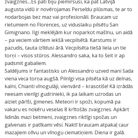
zvaigznes....Es pati biju piemirsusi, ka pat Latvijā
augusta vidū ir novērojamas Perseīdu plūsmas, te ar to
nodarbojas bez maz vai profesionāli. Braucam uz
rietumiem no Florences, uz viduslaiku pilsētu San
Gimignano. Ilgi meklējām kur noparkot mašīnu, un aidā
– pa veciem vārtiem iekšā vecpilsētā. Karstums ir
pazudis, tauta izlīdusi ārā. Vecpilsēta tiešā liela un tie
torņi – visos stūros. Alessandro saka, ka to šeit ir ap
padsmit gabaliem.
Saldējums ir fantastisks un Alessandro uzved mani šada
viena veca torņa augšā. Pilnīgi visa pilsēta kā uz delnas,
kalni, Chianti vīnogulāji, vienvārd – krasotiše! Kā izrādās
neesam vienīgi gudrinieki, ik pa laikam uzrodas un
aiziet pārīši, ģimenes. Meteori ir spoži, kopumā pa
vakaru es noķēru veselas 8 krītošās zvaigznes. Apkārt
lidinās mazi betmeni, zvaigznes riktīgi spožas un
galvenais ir patīkami vēsi. Naktī braucam atpakaļ caur
mazajiem olīvu un vīnogu ciematiņiem. Diena ir galā.