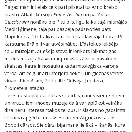
Tagad man ir lielais ceļš pāri pilsētai uz Arno kreiso
krastu. Atkal šķērsoju
Ponte Vecchio
un pa
Via de
Guicciardini
nonāku pie Pitti pils. Ilgu laiku tajā mitinājās
Mediči ģimene, tajā pat paspēja padzīvoties pats
Napoleons, līdz Itālijas karalis pili atdāvināja tautai. Pēc
karstuma ārā pilī var atvēsināties. Līdztekus iekšējo
zāļu muzejam, augšējā stāvā ir ierīkots laikmetīgās
modes muzejs. Kā visur iepriekš – zālēs ir pasakaini
skaistas, katra ir nosaukta kāda mitoloģiskā varoņa
vārdā, attiecīgi ir arī interjera dekori un gleznas veltīts
viņam. Piemēram, Pitti pilī ir Odiseja, Jupitera,
Prometeja istabas.
Te es nostaigāju vairākas stundas, caur visiem zeltiem
un kruzuļiem, modes muzeja daļā var aplūkot vairāku
dizaineru interesantākos tērpus, ir šis-tas no gadsimts
sākuma apģērba un aksesuāriem. Atgriežos saulē
Boboli dārzos. Šie dārzi bija mana lielākā vilšanās, kura