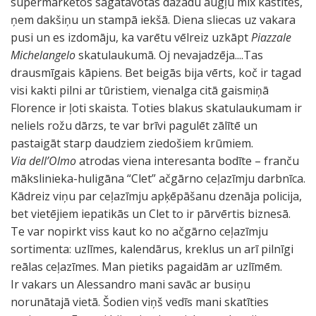
supermarketos sagatavotas dažādu augļu mix kastītes,
ņem dakšiņu un stampā iekšā. Diena sliecas uz vakara
pusi un es izdomāju, ka varētu vēlreiz uzkāpt
Piazzale
Michelangelo
skatulaukumā. Oj nevajadzēja....Tas
drausmīgais kāpiens. Bet beigās bija vērts, koč ir tagad
visi kakti pilni ar tūristiem, vienalga citā gaismiņā
Florence ir ļoti skaista. Toties blakus skatulaukumam ir
neliels rožu dārzs, te var brīvi pagulēt zālītē un
pastaigāt starp daudziem ziedošiem krūmiem.
Via dell’Olmo
atrodas viena interesanta bodīte – franču
mākslinieka-huligāna “Clet” ačgārno ceļazīmju darbnīca.
Kādreiz viņu par ceļazīmju apķēpāšanu dzenāja policija,
bet vietējiem iepatikās un Clet to ir pārvērtis biznesā.
Te var nopirkt viss kaut ko no ačgārno ceļazīmju
sortimenta: uzlīmes, kalendārus, kreklus un arī pilnīgi
reālas ceļazīmes. Man pietiks pagaidām ar uzlīmēm.
Ir vakars un Alessandro mani savāc ar busiņu
norunātajā vietā. Šodien viņš vedīs mani skatīties