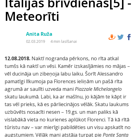
Itālijas brīvdienas[5] -
Meteorīti
Anita Ruža
02.03.2019
4 min lasīšanai
12.08.2018.
Naktī nogranda pērkons, no rīta atkal
tumšs kā naktī un vēsi. Kamēr izskasījāmies no mājas –
vēl ducināja un zibeņoja labu laiku. Šorīt Alessandro
pamatīgi līkumoja pa Florences ieliņām un pašā rīta
agrumā ar saulīti uzveda mani
Piazzale Michelangelo
skatu laukumā. Labi, ka ar mašīnu, jo kājām te kāpt ir
tas vēl prieks, kā es pārliecinājos vēlāk. Skatu laukums
uzbūvēts nosacīti nesen – 19.gs. un man paliks kā
vislabākā vieta no kurienes aplūkot Florenci. Tā kā rītā
tūristu nav – var mierīgi pabildēties un visu apskatīt no
augstumiem. Vēlāk mani atstāja turpat pie
Ponte Santa