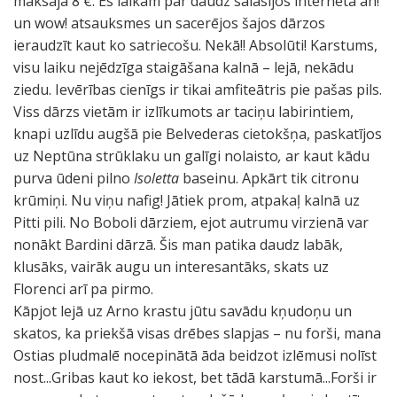
maksāja 8 €. Es laikam par daudz salasījos interneta ah!
un wow! atsauksmes un sacerējos šajos dārzos
ieraudzīt kaut ko satriecošu. Nekā!! Absolūti! Karstums,
visu laiku nejēdzīga staigāšana kalnā – lejā, nekādu
ziedu. Ievērības cienīgs ir tikai amfiteātris pie pašas pils.
Viss dārzs vietām ir izlīkumots ar taciņu labirintiem,
knapi uzlīdu augšā pie Belvederas cietokšņa, paskatījos
uz Neptūna strūklaku un galīgi nolaisto
,
ar kaut kādu
purva ūdeni pilno
Isoletta
baseinu. Apkārt tik citronu
krūmiņi. Nu viņu nafig! Jātiek prom, atpakaļ kalnā uz
Pitti pili. No Boboli dārziem, ejot autrumu virzienā var
nonākt Bardini dārzā. Šis man patika daudz labāk,
klusāks, vairāk augu un interesantāks, skats uz
Florenci arī pa pirmo.
Kāpjot lejā uz Arno krastu jūtu savādu kņudoņu un
skatos, ka priekšā visas drēbes slapjas – nu forši, mana
Ostias pludmalē nocepinātā āda beidzot izlēmusi nolīst
nost...Gribas kaut ko iekost, bet tādā karstumā...Forši ir