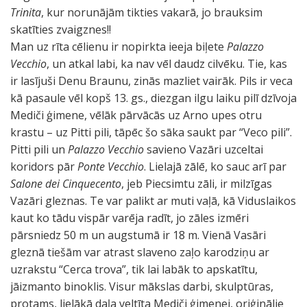
Trinita
, kur norunājām tikties vakarā, jo brauksim
skatīties zvaigznes!!
Man uz rīta cēlienu ir nopirkta ieeja biļete
Palazzo
Vecchio
, un atkal labi, ka nav vēl daudz cilvēku. Tie, kas
ir lasījuši Denu Braunu, zinās mazliet vairāk. Pils ir veca
kā pasaule vēl kopš 13. gs., diezgan ilgu laiku pilī dzīvoja
Mediči ģimene, vēlāk pārvācās uz Arno upes otru
krastu – uz Pitti pili, tāpēc šo sāka saukt par “Veco pili”.
Pitti pili un
Palazzo Vecchio
savieno Vazāri uzceltai
koridors pār
Ponte Vecchio
. Lielajā zālē, ko sauc arī par
Salone dei Cinquecento
, jeb Piecsimtu zāli, ir milzīgas
Vazāri gleznas. Te var palikt ar muti vaļā, kā Viduslaikos
kaut ko tādu vispār varēja radīt, jo zāles izmēri
pārsniedz 50 m un augstumā ir 18 m. Vienā Vasāri
gleznā tiešām var atrast slaveno zaļo karodziņu ar
uzrakstu “Cerca trova”, tik lai labāk to apskatītu,
jāizmanto binoklis. Visur mākslas darbi, skulptūras,
protams, lielākā daļa veltīta Mediči ģimenei, oriģinālie