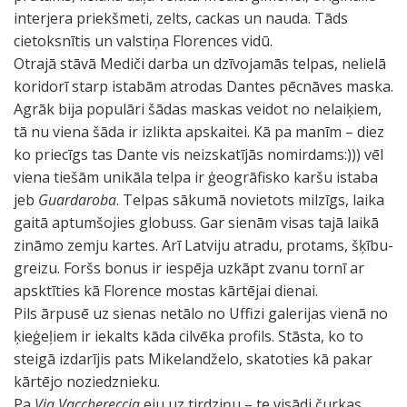
interjera priekšmeti, zelts, cackas un nauda. Tāds
cietoksnītis un valstiņa Florences vidū.
Otrajā stāvā Mediči darba un dzīvojamās telpas, nelielā
koridorī starp istabām atrodas Dantes pēcnāves maska.
Agrāk bija populāri šādas maskas veidot no nelaiķiem,
tā nu viena šāda ir izlikta apskaitei. Kā pa manīm – diez
ko priecīgs tas Dante vis neizskatījās nomirdams:))) vēl
viena tiešām unikāla telpa ir ģeogrāfisko karšu istaba
jeb
Guardaroba
. Telpas sākumā novietots milzīgs, laika
gaitā aptumšojies globuss. Gar sienām visas tajā laikā
zināmo zemju kartes. Arī Latviju atradu, protams, šķību-
greizu. Foršs bonus ir iespēja uzkāpt zvanu tornī ar
apsktīties kā Florence mostas kārtējai dienai.
Pils ārpusē uz sienas netālo no Uffizi galerijas vienā no
ķieģeļiem ir iekalts kāda cilvēka profils. Stāsta, ko to
steigā izdarījis pats Mikelandželo, skatoties kā pakar
kārtējo noziedznieku.
Pa
Via Vacchereccia
eju uz tirdziņu – te visādi čurkas