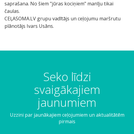
saprašana. No šiem "jūras kociņiem" manīju tikai
čaulas.
CEĻASOMA.LV grupu vadītājs un ceļojumu maršrutu
plānotājs Ivars Usāns.
Seko līdzi
svaigākajiem
jaunumiem
Uzzini par jaunākajiem ceļojumiem un aktualitātēm
pirmais