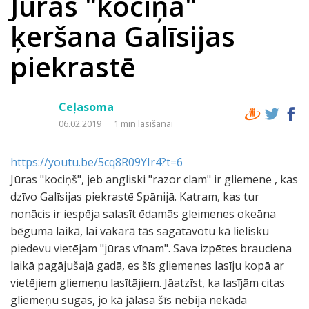
Jūras "kociņa"
ķeršana Galīsijas
piekrastē
Ceļasoma
06.02.2019
1 min lasīšanai
https://youtu.be/5cq8R09YIr4?t=6
Jūras "kociņš", jeb angliski "razor clam" ir gliemene , kas
dzīvo Galīsijas piekrastē Spānijā. Katram, kas tur
nonācis ir iespēja salasīt ēdamās gleimenes okeāna
bēguma laikā, lai vakarā tās sagatavotu kā lielisku
piedevu vietējam "jūras vīnam". Sava izpētes brauciena
laikā pagājušajā gadā, es šīs gliemenes lasīju kopā ar
vietējiem gliemeņu lasītājiem. Jāatzīst, ka lasījām citas
gliemeņu sugas, jo kā jālasa šīs nebija nekāda