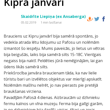
Kipra janvārī
Skaidrīte Liepiņa (ex Ansaberga)
05.02.2019
1 min lasīšanai
Brauciens uz Kipru janvārī bija samērā spontāns, jo
vedekla atrada lētu lidojumu uz Pafosu un nolēmām
izmantot šo iespēju. Mums paveicās, jo lietus un vētras
bija beigušās, laiks bija samērā silts 15-18C. Vienīgais
negaiss bija naktī. Peldēties jūrā nemēģinājām, lai gan
ūdens likās samērā silts.
Priekšrocība janvāra braucienam tāda, ka nav lielie
tūristu bari un izvēlētos objektus var mierīgi apskatīt.
Nolēmām mašīnu neīrēt, jo nav pierasts pie pretējā
braukšanas virziena.
Pavadījām Pafosā 4 dienas. Aizbraucām uz dzīvnieku
fermu kalnos un vīna muzeju. Ferma bija galīgi garām,
jo no dzīvniekiem bija ēzelīši, vistas, tītari un zosis,