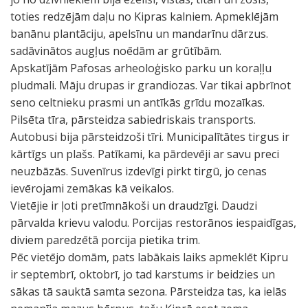
toties redzējām daļu no Kipras kalniem. Apmeklējām
banānu plantāciju, apelsīnu un mandarīnu dārzus.
sadāvinātos augļus noēdām ar grūtībām.
Apskatījām Pafosas arheoloģisko parku un koraļļu
pludmali. Māju drupas ir grandiozas. Var tikai apbrīnot
seno celtnieku prasmi un antīkās grīdu mozaīkas.
Pilsēta tīra, pārsteidza sabiedriskais transports.
Autobusi bija pārsteidzoši tīri. Municipalītātes tirgus ir
kārtīgs un plašs. Patīkami, ka pārdevēji ar savu preci
neuzbāzās. Suvenīrus izdevīgi pirkt tirgū, jo cenas
ievērojami zemākas kā veikalos.
Vietējie ir ļoti pretīmnākoši un draudzīgi. Daudzi
pārvalda krievu valodu. Porcijas restorānos iespaidīgas,
diviem paredzētā porcija pietika trim.
Pēc vietējo domām, pats labākais laiks apmeklēt Kipru
ir septembrī, oktobrī, jo tad karstums ir beidzies un
sākas tā sauktā samta sezona. Pārsteidza tas, ka ielās