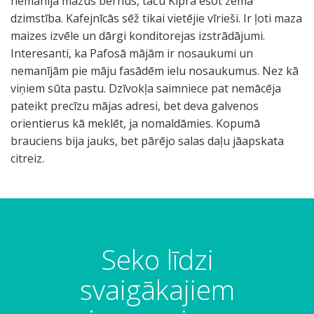
nemanīja mazus bērnus, taču Kiprā esot zema
dzimstība. Kafejnīcās sēž tikai vietējie vīrieši. Ir ļoti maza
maizes izvēle un dārgi konditorejas izstrādājumi.
Interesanti, ka Pafosā mājām ir nosaukumi un
nemanījām pie māju fasādēm ielu nosaukumus. Nez kā
viņiem sūta pastu. Dzīvokļa saimniece pat nemācēja
pateikt precīzu mājas adresi, bet deva galvenos
orientierus kā meklēt, ja nomaldāmies. Kopumā
brauciens bija jauks, bet pārējo salas daļu jāapskata
citreiz.
Seko līdzi
svaigākajiem