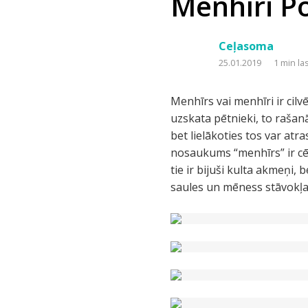
Menhīri P
Ceļasoma
25.01.2019
1 min la
Menhīrs vai menhīri ir cil
uzskata pētnieki, to rašanā
bet lielākoties tos var atr
nosaukums “menhīrs” ir cēl
tie ir bijuši kulta akmeņi, 
saules un mēness stāvokļa