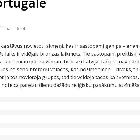
ortugālē
sīšanai
6 foto
vēka stāvus novietoti akmeņi, kas ir sastopami gan pa vienam
s laiks ir vidējais bronzas laikmets. Tie sastopami prektiski v
ast Rietumeiropā. Pa vienam tie ir arī Latvijā, taču to nav p
ies no seno bretoņu valodas, kas nozīmē “men”- cilvēks, “hir
bet ja tos novietoja grupās, tad tie veidoja tādas kā svētnīcas
 noteica pareizu dienu dažādu reliģisku pasākumu atzīmēša