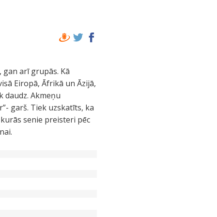
, gan arī grupās. Kā
isā Eiropā, Āfrikā un Āzijā,
ārāk daudz. Akmeņu
”- garš. Tiek uzskatīts, ka
, kurās senie preisteri pēc
nai.