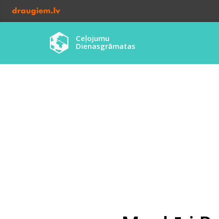
Ceļojumu
Dienasgrāmatas