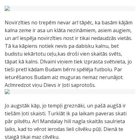
Novirzīties no trepēm nevar arī tāpēc, ka basām kājām
kalna zeme ir asa un klāta nezināmiem, asiem augiem,
un arī iespēja novirzīties nost ir tikai nedaudzās vietās.
Tā ka kāpiens notiek nevis pa dabisku kalnu, bet
budistu iekārtotu ceļu,kas droši vien skaitās svēts,
tāpat kā kalns. Dīvaini viņiem tiek izprasta svētvieta, jo
tieši pretī kādam Budam bērni spēlēja futbolu. Par
ieturēšanos Budam aiz muguras nemaz nerunājot.
Acīmredzot viņu Dievs ir ļoti saprotošs.
Jo augstāk kāp, jo tempļi greznāki, un pašā augšā ir
tiešām ļoti skaisti. Turklāt ik pa laikam paveras skati
pār pilsētu. Arī Mandalay hill nagla skaitās saulrieta
laiks, kad to vērot ierodas lieli cilvēku pūļi. Dienā te
staigā tikai maz cilvēku.