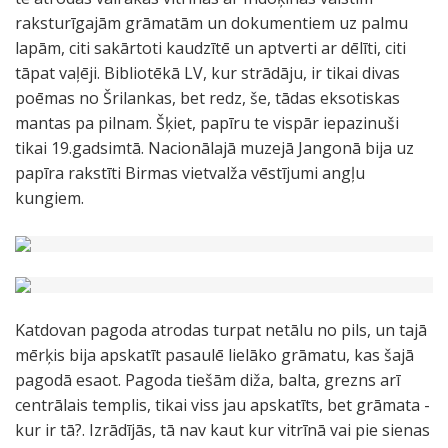
raksturīgajām grāmatām un dokumentiem uz palmu
lapām, citi sakārtoti kaudzītē un aptverti ar dēlīti, citi
tāpat vaļēji. Bibliotēkā LV, kur strādāju, ir tikai divas
poēmas no Šrilankas, bet redz, še, tādas eksotiskas
mantas pa pilnam. Šķiet, papīru te vispār iepazinuši
tikai 19.gadsimtā. Nacionālajā muzejā Jangonā bija uz
papīra rakstīti Birmas vietvalža vēstījumi angļu
kungiem.
Katdovan pagoda atrodas turpat netālu no pils, un tajā
mērķis bija apskatīt pasaulē lielāko grāmatu, kas šajā
pagodā esaot. Pagoda tiešām diža, balta, grezns arī
centrālais templis, tikai viss jau apskatīts, bet grāmata -
kur ir tā?. Izrādījās, tā nav kaut kur vitrīnā vai pie sienas