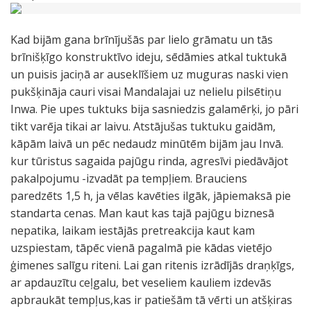
Kad bijām gana brīnījušās par lielo grāmatu un tās
brīnišķīgo konstruktīvo ideju, sēdāmies atkal tuktukā
un puisis jaciņā ar auseklīšiem uz muguras naski vien
pukšķināja cauri visai Mandalajai uz nelielu pilsētiņu
Inwa. Pie upes tuktuks bija sasniedzis galamērķi, jo pāri
tikt varēja tikai ar laivu. Atstājušas tuktuku gaidām,
kāpām laivā un pēc nedaudz minūtēm bijām jau Invā.
kur tūristus sagaida pajūgu rinda, agresīvi piedāvājot
pakalpojumu -izvadāt pa tempļiem. Brauciens
paredzēts 1,5 h, ja vēlas kavēties ilgāk, jāpiemaksā pie
standarta cenas. Man kaut kas tajā pajūgu biznesā
nepatika, laikam iestājās pretreakcija kaut kam
uzspiestam, tāpēc vienā pagalmā pie kādas vietējo
ģimenes salīgu riteni. Lai gan ritenis izrādījās draņķīgs,
ar apdauzītu ceļgalu, bet veseliem kauliem izdevās
apbraukāt tempļus,kas ir patiešām tā vērti un atšķiras