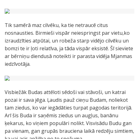
Tik samērā maz cilvēku, ka tie netraucē citus
nosnausties. Birmieši vispār neiespringst par vietu,ko
izraudzīties atpūtai, un robeža starp vidējo cilvēku un
bomzi te ir ļoti relatīva, ja tāda vispār eksistē. Šī sieviete
ar bērniņu diendusā noteikti ir parasta vidēja Mjanmas
iedzīvotāja.
Visbiežāk Budas attēloti sēdoši vai stāvoši, un katrai
pozai ir sava jēga. Ļaudis pauž cieņu Budam, noliekot
tam ziedus, ko var iegādāties turpat pagodas teritorijā.
Arī šis Buda ir saņēmis ziedus un augļus, banānu
ķekarus, ko viņiem populāri nolikt. Visvisādu Budu gan
pa vienam, gan grupās brauciena laikā redzēju simtiem,
ka vai acis apžilba no to spožuma.