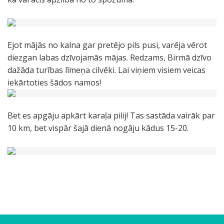
Ejot mājās no kalna gar pretējo pils pusi, varēja vērot
diezgan labas dzīvojamās mājas. Redzams, Birmā dzīvo
dažāda turības līmeņa cilvēki. Lai viņiem visiem veicas
iekārtoties šādos namos!
Bet es apgāju apkārt karaļa pilij! Tas sastāda vairāk par
10 km, bet vispār šajā dienā nogāju kādus 15-20.