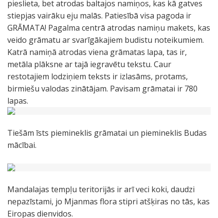
pieslieta, bet atrodas baltajos namiņos, kas kā gatves
stiepjas vairāku eju malās. Patiesībā visa pagoda ir
GRĀMATA! Pagalma centrā atrodas namiņu makets, kas
veido grāmatu ar svarīgākajiem budistu noteikumiem.
Katrā namiņā atrodas viena grāmatas lapa, tas ir,
metāla plāksne ar tajā iegravētu tekstu. Caur
restotajiem lodziņiem teksts ir izlasāms, protams,
birmiešu valodas zinātājam. Pavisam grāmatai ir 780
lapas.
Tiešām īsts piemineklis grāmatai un piemineklis Budas
mācībai.
Mandalajas tempļu teritorijās ir arī veci koki, daudzi
nepazīstami, jo Mjanmas flora stipri atšķiras no tās, kas
Eiropas dienvidos.