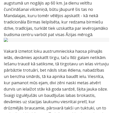
augstumā un nogājis ap 60 km. Ja dienu veltītu
čunčināšanai vilcieniņā, būtu jāupurē šis tas no
Mandalajas, kuru tomēr vēlējos apskatīt - kā nekā
tradicionāla Birmas lielpilsēta, kur redzama birmiešu
dzīve, tradīcijas, turklāt tiek uzskatīta par ievērojamāko
budisma centru varbūt pat visas Āzijas mērogā.
Vakarā izmetot loku austrumnieciska haosa pilnajās
ielās, devāmies apskatīt tirgu, taču līdz galam netikām.
Iešanu traucē kā satiksme, tā tirgotavu un ielas virtuvju
pārbāztie trotuāri, bet nāsīs sitas ēdiena, nabadzības
un benzīna smārds, tā ka apnika baudīt ielu. Viesnīca,
kur pamanot mūs ejam, divi zēni naski metas atvērt
durvis un ielaižot stāv kā goda sardzē, šķita jauka oāze.
Svaigi izgulējušās un baudījušas labas brokastis,
devāmies uz stacijas laukumu viesnīcai pretī, kur
drūzmējās braucamie, pārsvarā takši un tuktuki, un to