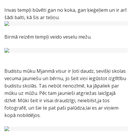
Invas tempļi būvēti gan no koka, gan ķieģeļiem un ir arī
šādi balti, kā šis ar teļiņu.
Birmā reizēm tempļi veido veselu mežu.
Budistu mūku Mjanmā visur ir ļoti daudz, sevišķi skolas
vecuma jauniešu un bērnu, jo šeit viņi iegūstot izglītību
budistu skolās. Tas nebūt nenozīmē, ka jāpaliek par
mūku uz mūžu. Pēc tam jaunieši atgriežas laicīgajā
dzīvē. Mūki šeit ir visai draudzīgi, neiebilst,ja tos
fotografē, un šie te pat paši palūdza,lai es ar viņiem
kopā nobildējos.