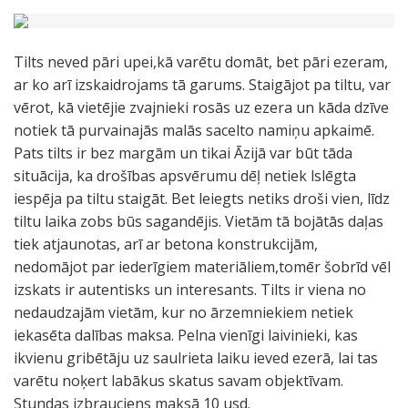
Tilts neved pāri upei,kā varētu domāt, bet pāri ezeram,
ar ko arī izskaidrojams tā garums. Staigājot pa tiltu, var
vērot, kā vietējie zvajnieki rosās uz ezera un kāda dzīve
notiek tā purvainajās malās sacelto namiņu apkaimē.
Pats tilts ir bez margām un tikai Āzijā var būt tāda
situācija, ka drošības apsvērumu dēļ netiek lslēgta
iespēja pa tiltu staigāt. Bet leiegts netiks droši vien, līdz
tiltu laika zobs būs sagandējis. Vietām tā bojātās daļas
tiek atjaunotas, arī ar betona konstrukcijām,
nedomājot par iederīgiem materiāliem,tomēr šobrīd vēl
izskats ir autentisks un interesants. Tilts ir viena no
nedaudzajām vietām, kur no ārzemniekiem netiek
iekasēta dalības maksa. Pelna vienīgi laivinieki, kas
ikvienu gribētāju uz saulrieta laiku ieved ezerā, lai tas
varētu noķert labākus skatus savam objektīvam.
Stundas izbrauciens maksā 10 usd.