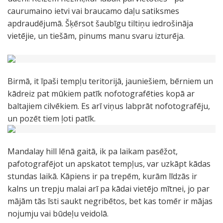
caurumaino ietvi vai braucamo daļu satiksmes
apdraudējumā. Šķērsot šaubīgu tiltiņu iedrošināja
vietējie, un tiešām, pinums manu svaru izturēja.
Birmā, it īpaši tempļu teritorijā, jauniešiem, bērniem un
kādreiz pat mūkiem patīk nofotografēties kopā ar
baltajiem cilvēkiem. Es arī viņus labprāt nofotografēju,
un pozēt tiem ļoti patīk.
Mandalay hill lēnā gaitā, ik pa laikam pasēžot,
pafotografējot un apskatot tempļus, var uzkāpt kādas
stundas laikā. Kāpiens ir pa trepēm, kurām līdzās ir
kalns un trepju malai arī pa kādai vietējo mītnei, jo par
mājām tās īsti saukt negribētos, bet kas tomēr ir mājas
nojumju vai būdeļu veidolā.