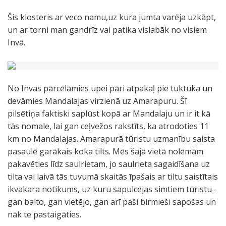
Šis klosteris ar veco namu,uz kura jumta varēja uzkāpt,
un ar torni man gandrīz vai patika vislabāk no visiem
Invā.
No Invas pārcēlāmies upei pāri atpakaļ pie tuktuka un
devāmies Mandalajas virzienā uz Amarapuru. Šī
pilsētiņa faktiski saplūst kopā ar Mandalaju un ir it kā
tās nomale, lai gan ceļvežos rakstīts, ka atrodoties 11
km no Mandalajas. Amarapurā tūristu uzmanību saista
pasaulē garākais koka tilts. Mēs šajā vietā nolēmām
pakavēties līdz saulrietam, jo saulrieta sagaidīšana uz
tilta vai laivā tās tuvumā skaitās īpašais ar tiltu saistītais
ikvakara notikums, uz kuru sapulcējas simtiem tūristu -
gan balto, gan vietējo, gan arī paši birmieši sapošas un
nāk te pastaigāties.