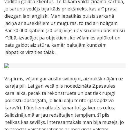
vadītāji gaidīja klientus. Te laikam valda zināma kārtība,
jo sarunu vedējs bija kāds priekšnieks, kas arī prata
diezgan labi angliski. Man iepatikās puisis sarkanā
jaciņā ar auseklīšiem uz muguras, to tad arī nolīgām.
Par 30 000 kjatiem (20 usd) viņš uz visu dienu būs mūsu
rīcībā, izvadājot pa objektiem, ko vēlamies aplūkot un
pats gaidot aiz stūra, kamēr baltajām kundzēm
labpatiks virzīties tālāk .
Vispirms, vējam gar ausīm svilpojot, aizpukšķinājām uz
karaļa pili. Lai gan vecā pils nodedzināta 2.pasaules
kara laikā, pēcāk tā rekonstruēta un pat tiek rūpīgi
policistu apsargāta, jo lielu daļu teritorijas apdzīvo
karavīri. Tūristiem atļauts izmantot galvenos ceļus.
Salīdzinājumā ar jau redzētajien tempļiem, šī pils
nelikās kas sevišķs. Interesantākais man bija muzejs, jo
te atrodas vairākas vitrīnas ar Indoķīnas valstīm