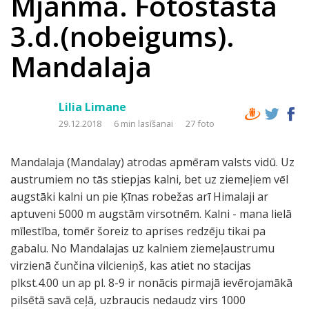
Mjanma. Fotostāsta
3.d.(nobeigums).
Mandalaja
Lilia Limane
29.12.2018
6 min lasīšanai
27 foto
Mandalaja (Mandalay) atrodas apmēram valsts vidū. Uz
austrumiem no tās stiepjas kalni, bet uz ziemeļiem vēl
augstāki kalni un pie Ķīnas robežas arī Himalaji ar
aptuveni 5000 m augstām virsotnēm. Kalni - mana lielā
mīlestība, tomēr šoreiz to aprises redzēju tikai pa
gabalu. No Mandalajas uz kalniem ziemeļaustrumu
virzienā čunčina vilcieniņš, kas atiet no stacijas
plkst.4.00 un ap pl. 8-9 ir nonācis pirmajā ievērojamākā
pilsētā savā ceļā, uzbraucis nedaudz virs 1000