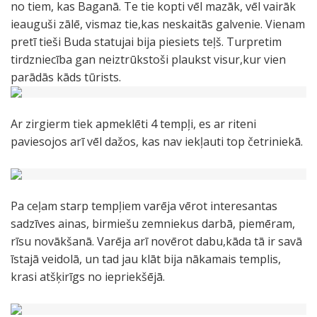
no tiem, kas Baganā. Te tie kopti vēl mazāk, vēl vairāk
ieauguši zālē, vismaz tie,kas neskaitās galvenie. Vienam
pretī tieši Buda statujai bija piesiets teļš. Turpretim
tirdzniecība gan neiztrūkstoši plaukst visur,kur vien
parādās kāds tūrists.
Ar zirgierm tiek apmeklēti 4 tempļi, es ar riteni
paviesojos arī vēl dažos, kas nav iekļauti top četriniekā.
Pa ceļam starp tempļiem varēja vērot interesantas
sadzīves ainas, birmiešu zemniekus darbā, piemēram,
rīsu novākšanā. Varēja arī novērot dabu,kāda tā ir savā
īstajā veidolā, un tad jau klāt bija nākamais templis,
krasi atšķirīgs no iepriekšējā.