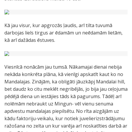
Kā jau visur, kur apgrozās ļaudis, arī tilta tuvumā
darbojas liels tirgus ar ēdamām un neēdamām lietām,
kā arī dažādas ēstuves.
Viesnīcā nonācām jau tumsā. Nākamajai dienai nebija
nekāda konkrēta plāna, kā vienīgi apskatīt kaut ko no
Mandalajas. Zinājām, ka obligāti jāuzkāpj Mandalai hill,
bet daudz ko citu meklēt negribējās, jo bija jau ceļojuma
pēdējā diena un iestājies tāds kā pagurums. Tādēļ arī
nolēmām nebraukt uz Mingun- vēl vienu senuma
apdvestu mandalajas piepilsētu. No rīta aizgājām uz
kādu faktoriju-veikalu, kur notiek juvelierizstrādājumu
ražošana no zelta un kur varēja arī noskatīties darbā ar