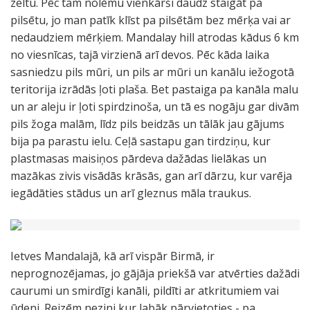
zeltu. Pēc tam nolēmu vienkārši daudz staigāt pa
pilsētu, jo man patīk klīst pa pilsētām bez mērķa vai ar
nedaudziem mērķiem. Mandalay hill atrodas kādus 6 km
no viesnīcas, tajā virzienā arī devos. Pēc kāda laika
sasniedzu pils mūri, un pils ar mūri un kanālu iežogotā
teritorija izrādās ļoti plaša. Bet pastaiga pa kanāla malu
un ar aleju ir ļoti spirdzinoša, un tā es nogāju gar divām
pils žoga malām, līdz pils beidzās un tālāk jau gājums
bija pa parastu ielu. Ceļā sastapu gan tirdziņu, kur
plastmasas maisiņos pārdeva dažādas lielākas un
mazākas zivis visādās krāsās, gan arī dārzu, kur varēja
iegādāties stādus un arī gleznus māla traukus.
Ietves Mandalajā, kā arī vispār Birmā, ir
neprognozējamas, jo gājāja priekšā var atvērties dažādi
caurumi un smirdīgi kanāli, pildīti ar atkritumiem vai
ūdeni. Reizēm nezini,kur labāk pārvietoties - pa