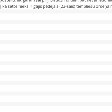
stellu, iet garām šai pilij. Daudzi no tiem pat nevar iedom
kā sētceļnieks ir gājis pēdējais (23-šais) templiešu ordeņa 