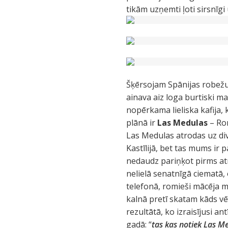
tikām uzņemti ļoti sirsnīg
Šķērsojam Spānijas robežu
ainava aiz loga burtiski ma
nopērkama lieliska kafija,
plānā ir
Las Medulas
– Rom
Las Medulas atrodas uz div
Kastīlijā, bet tas mums ir
nedaudz pariņķot pirms atr
nelielā senatnīgā ciematā,
telefonā, romieši mācēja m
kalnā pretī skatam kāds vēl
rezultātā, ko izraisījusi an
gadā: “
tas kas notiek Las M