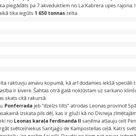
a piegādāts pa 7 akveduktiem no La Kabrera upes rajona. Ir
aikā tika iegūts
1 650 tonnas
zelta.
a raktuvju ainavu kopumā, kā arī dodamies iekšā speciāli t
rasība ir ķivere. Šahtas otrā galā nokļūstam uz sarkano klin
s skats citā rakursā.
u.
Ponferrada
jeb “dzelzs tilts” atrodas Leonas provincē Spā
akainā izskata pils dēļ, kas ir gluži kā no Disneja zīmētaj
eki no
Leonas karaļa Ferdinanda II
saņēma atļauju celt Pen
gāt svētceļniekus Santjago de Kampostellas ceļā. Katrs svēt