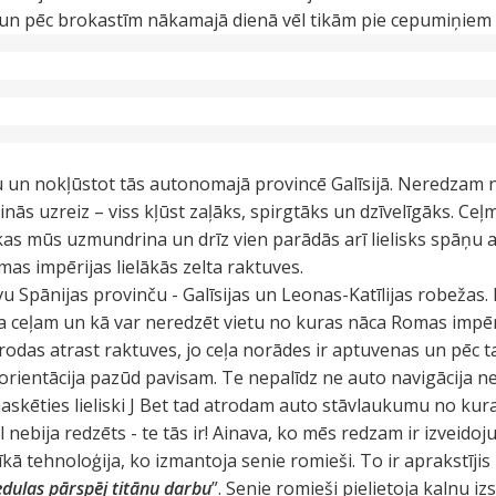
i un pēc brokastīm nākamajā dienā vēl tikām pie cepumiņiem
 un nokļūstot tās autonomajā provincē Galīsijā. Neredzam 
inās uzreiz – viss kļūst zaļāks, spirgtāks un dzīvelīgāks. C
 kas mūs uzmundrina un drīz vien parādās arī lielisks spāņu
as impērijas lielākās zelta raktuves.
u Spānijas provinču - Galīsijas un Leonas-Katīlijas robežas.
 pa ceļam un kā var neredzēt vietu no kuras nāca Romas impē
odas atrast raktuves, jo ceļa norādes ir aptuvenas un pēc ta
 orientācija pazūd pavisam. Te nepalīdz ne auto navigācija n
askēties lieliski J Bet tad atrodam auto stāvlaukumu no kur
 nebija redzēts - te tās ir! Ainava, ko mēs redzam ir izveido
tīkā tehnoloģija, ko izmantoja senie romieši. To ir aprakstījis
edulas pārspēj titānu darbu
”. Senie romieši pielietoja kalnu i