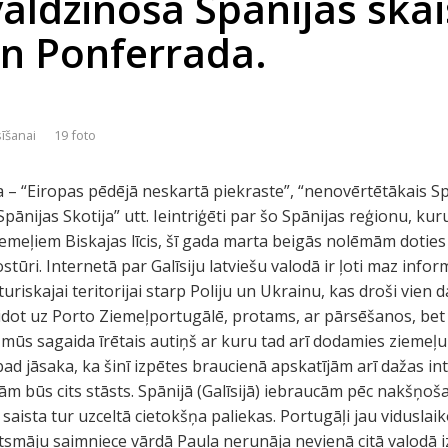
 valdzinošā Spānijas skai
n Ponferrada.
sīšanai
19 foto
ja – “Eiropas pēdējā neskartā piekraste”, “nenovērtētākais Sp
Spānijas Skotija” utt. Ieintriģēti par šo Spānijas reģionu, k
iemeļiem Biskajas līcis, šī gada marta beigās nolēmām doti
ūri. Internetā par Galīsiju latviešu valodā ir ļoti maz informā
turiskajai teritorijai starp Poliju un Ukrainu, kas droši vien 
lidot uz Porto Ziemeļportugālē, protams, ar pārsēšanos, bet c
 mūs sagaida īrētais autiņš ar kuru tad arī dodamies ziemeļu
bad jāsaka, ka šinī izpētes braucienā apskatījām arī dažas in
ām būs cits stāsts. Spānijā (Galīsijā) iebraucām pēc nakšņoša
saista tur uzceltā cietokšņa paliekas. Portugāļi jau viduslai
ktsmāju saimniece vārdā Paula nerunāja nevienā citā valodā 