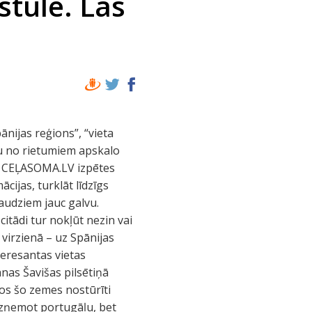
stule. Las
ānijas reģions”, “vieta
uru no rietumiem apskalo
es CEĻASOMA.LV izpētes
cijas, turklāt līdzīgs
daudziem jauc galvu.
itādi tur nokļūt nezin vai
 virzienā – uz Spānijas
teresantas vietas
nas Šavišas pilsētiņā
kos šo zemes nostūrīti
izņemot portugāļu, bet