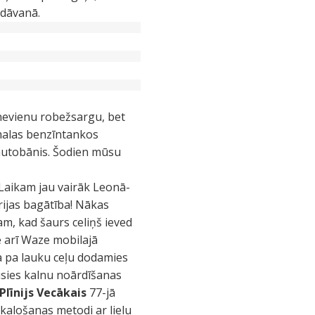
 dāvanā.
nevienu robežsargu, bet
eļmalas benzīntankos
 autobānis. Šodien mūsu
 Laikam jau vairāk Leonā-
rijas bagātība! Nākas
m, kad šaurs celiņš ieved
e arī Waze mobilajā
a pa lauku ceļu dodamies
jusies kalnu noārdīšanas
Plīnijs Vecākais
77-jā
zskalošanas metodi ar lielu