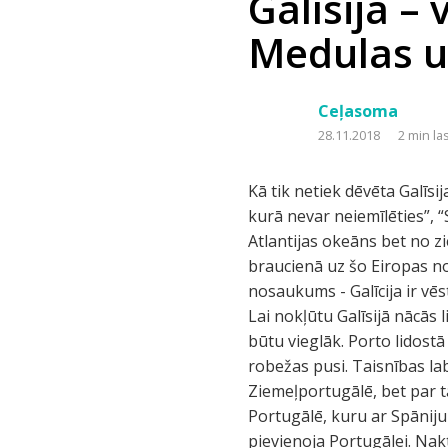
Galīsija –
Medulas u
Ceļasoma
28.11.2018
2 min la
Kā tik netiek dēvēta Galīsi
kurā nevar neiemīlēties”, “
Atlantijas okeāns bet no z
braucienā uz šo Eiropas nost
nosaukums - Galīcija ir vēs
Lai nokļūtu Galīsijā nācās 
būtu vieglāk. Porto lidostā
robežas pusi. Taisnības la
Ziemeļportugālē, bet par t
Portugālē, kuru ar Spāniju 
pievienoja Portugālei. Na