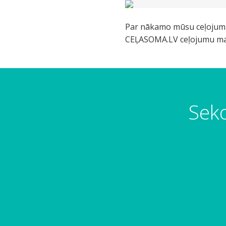
Par nākamo mūsu ceļojum
CEĻASOMA.LV ceļojumu marš
Seko