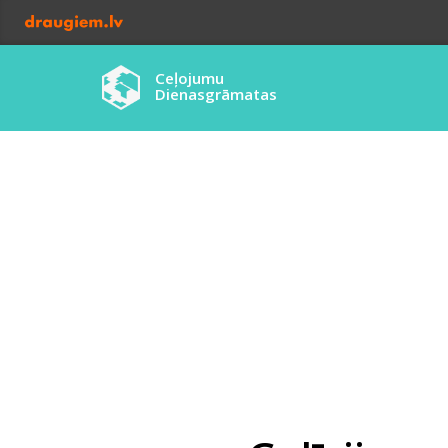
Ceļojumu
Dienasgrāmatas