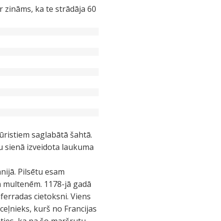
 zināms, ka te strādāja 60
ūristiem saglabātā šahtā.
šu sienā izveidota laukuma
nijā. Pilsētu esam
ām multenēm. 1178-jā gadā
ferradas cietoksni. Viens
ceļnieks, kurš no Francijas