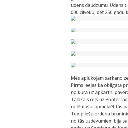
ūdens daudzumu. Ūdens tik
000 cilvēku, bet 250 gadu l
Mēs aplūkojam sarkano zelt
Pirms ieejas kā obligāta p
no kura uz apkārtni pavera
Tālākais ceļš uz Ponferrad
nolēmušui apmeklēt tās pas
Templiešu ordeņa bruņini
no tās uzdevumiem bija sar