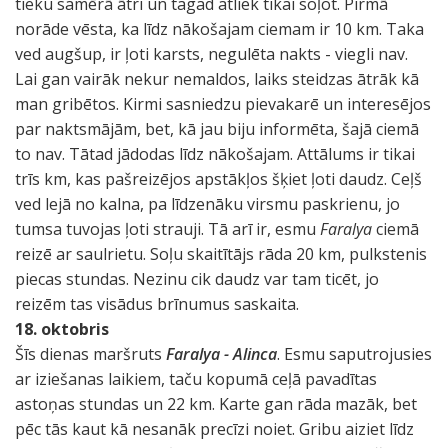
tieku samērā ātri un tagad atliek tikai soļot. Pirmā
norāde vēsta, ka līdz nākošajam ciemam ir 10 km. Taka
ved augšup, ir ļoti karsts, negulēta nakts - viegli nav.
Lai gan vairāk nekur nemaldos, laiks steidzas ātrāk kā
man gribētos. Kirmi sasniedzu pievakarē un interesējos
par naktsmājām, bet, kā jau biju informēta, šajā ciemā
to nav. Tātad jādodas līdz nākošajam. Attālums ir tikai
trīs km, kas pašreizējos apstākļos šķiet ļoti daudz. Ceļš
ved lejā no kalna, pa līdzenāku virsmu paskrienu, jo
tumsa tuvojas ļoti strauji. Tā arī ir, esmu
Faralya
ciemā
reizē ar saulrietu. Soļu skaitītājs rāda 20 km, pulkstenis
piecas stundas. Nezinu cik daudz var tam ticēt, jo
reizēm tas visādus brīnumus saskaita.
18. oktobris
Šīs dienas maršruts
Faralya - Alinca
. Esmu saputrojusies
ar iziešanas laikiem, taču kopumā ceļā pavadītas
astoņas stundas un 22 km. Karte gan rāda mazāk, bet
pēc tās kaut kā nesanāk precīzi noiet. Gribu aiziet līdz