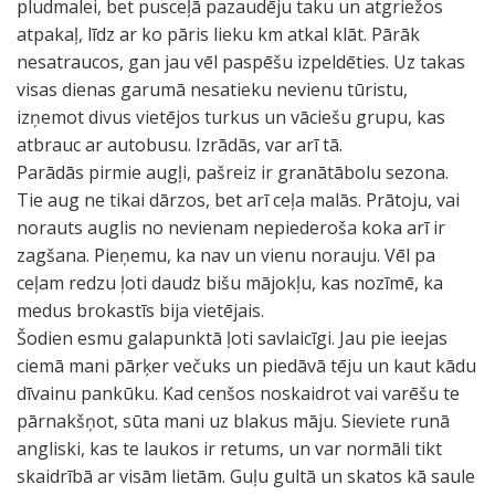
pludmalei, bet pusceļā pazaudēju taku un atgriežos
atpakaļ, līdz ar ko pāris lieku km atkal klāt. Pārāk
nesatraucos, gan jau vēl paspēšu izpeldēties. Uz takas
visas dienas garumā nesatieku nevienu tūristu,
izņemot divus vietējos turkus un vāciešu grupu, kas
atbrauc ar autobusu. Izrādās, var arī tā.
Parādās pirmie augļi, pašreiz ir granātābolu sezona.
Tie aug ne tikai dārzos, bet arī ceļa malās. Prātoju, vai
norauts auglis no nevienam nepiederoša koka arī ir
zagšana. Pieņemu, ka nav un vienu norauju. Vēl pa
ceļam redzu ļoti daudz bišu mājokļu, kas nozīmē, ka
medus brokastīs bija vietējais.
Šodien esmu galapunktā ļoti savlaicīgi. Jau pie ieejas
ciemā mani pārķer večuks un piedāvā tēju un kaut kādu
dīvainu pankūku. Kad cenšos noskaidrot vai varēšu te
pārnakšņot, sūta mani uz blakus māju. Sieviete runā
angliski, kas te laukos ir retums, un var normāli tikt
skaidrībā ar visām lietām. Guļu gultā un skatos kā saule