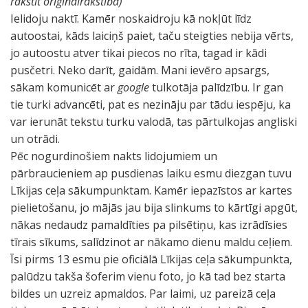
rakstīt oriģinālrakstībā)
Ielidoju naktī. Kamēr noskaidroju kā nokļūt līdz
autoostai, kāds laiciņš paiet, taču steigties nebija vērts,
jo autoostu atver tikai piecos no rīta, tagad ir kādi
pusčetri. Neko darīt, gaidām. Mani ievēro apsargs,
sākam komunicēt ar
google
tulkotāja palīdzību. Ir gan
tie turki advancēti, pat es nezināju par tādu iespēju, ka
var ierunāt tekstu turku valodā, tas pārtulkojas angliski
un otrādi.
Pēc nogurdinošiem nakts lidojumiem un
pārbraucieniem ap pusdienas laiku esmu diezgan tuvu
Līkijas ceļa sākumpunktam. Kamēr iepazīstos ar kartes
pielietošanu, jo mājās jau bija slinkums to kārtīgi apgūt,
nākas nedaudz pamaldīties pa pilsētiņu, kas izrādīsies
tīrais sīkums, salīdzinot ar nākamo dienu maldu ceļiem.
Īsi pirms 13 esmu pie oficiālā Līkijas ceļa sākumpunkta,
palūdzu takša šoferim vienu foto, jo kā tad bez starta
bildes un uzreiz apmaldos. Par laimi, uz pareizā ceļa