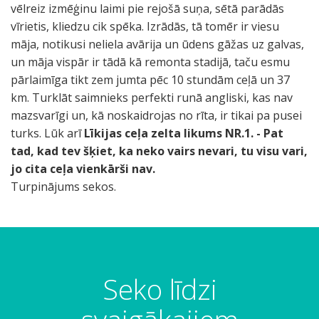
vēlreiz izmēģinu laimi pie rejošā suņa, sētā parādās
vīrietis, kliedzu cik spēka. Izrādās, tā tomēr ir viesu
māja, notikusi neliela avārija un ūdens gāžas uz galvas,
un māja vispār ir tādā kā remonta stadijā, taču esmu
pārlaimīga tikt zem jumta pēc 10 stundām ceļā un 37
km. Turklāt saimnieks perfekti runā angliski, kas nav
mazsvarīgi un, kā noskaidrojas no rīta, ir tikai pa pusei
turks. Lūk arī
Līkijas ceļa zelta likums NR.1. - Pat
tad, kad tev šķiet, ka neko vairs nevari, tu visu vari,
jo cita ceļa vienkārši nav.
Turpinājums sekos.
Seko līdzi