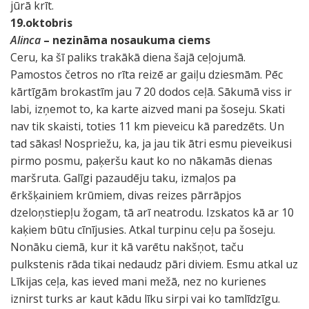
jūrā krīt.
19.oktobris
Alinca
– nezināma nosaukuma ciems
Ceru, ka šī paliks trakākā diena šajā ceļojumā.
Pamostos četros no rīta reizē ar gaiļu dziesmām. Pēc
kārtīgām brokastīm jau 7 20 dodos ceļā. Sākumā viss ir
labi, izņemot to, ka karte aizved mani pa šoseju. Skati
nav tik skaisti, toties 11 km pieveicu kā paredzēts. Un
tad sākas! Nospriežu, ka, ja jau tik ātri esmu pieveikusi
pirmo posmu, paķeršu kaut ko no nākamās dienas
maršruta. Galīgi pazaudēju taku, izmaļos pa
ērkšķainiem krūmiem, divas reizes pārrāpjos
dzeloņstiepļu žogam, tā arī neatrodu. Izskatos kā ar 10
kaķiem būtu cīnījusies. Atkal turpinu ceļu pa šoseju.
Nonāku ciemā, kur it kā varētu nakšņot, taču
pulkstenis rāda tikai nedaudz pāri diviem. Esmu atkal uz
Līkijas ceļa, kas ieved mani mežā, nez no kurienes
iznirst turks ar kaut kādu līku sirpi vai ko tamlīdzīgu.