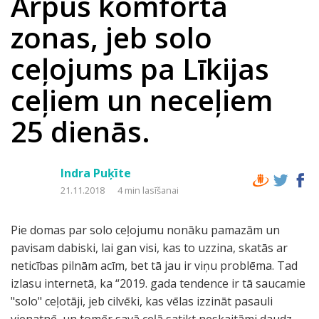
Ārpus komforta
zonas, jeb solo
ceļojums pa Līkijas
ceļiem un neceļiem
25 dienās.
Indra Puķīte
21.11.2018
4 min lasīšanai
Pie domas par solo ceļojumu nonāku pamazām un
pavisam dabiski, lai gan visi, kas to uzzina, skatās ar
neticības pilnām acīm, bet tā jau ir viņu problēma. Tad
izlasu internetā, ka “2019. gada tendence ir tā saucamie
"solo" ceļotāji, jeb cilvēki, kas vēlas izzināt pasauli