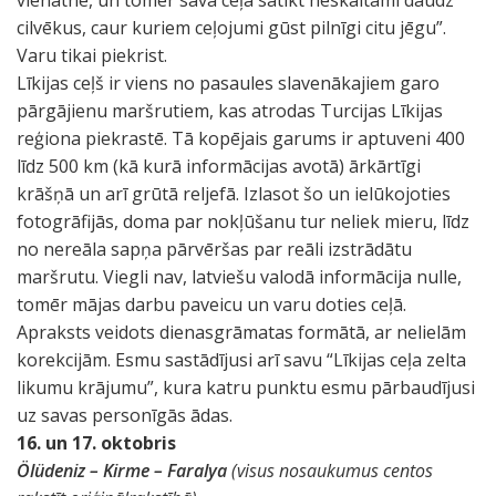
vienatnē, un tomēr savā ceļā satikt neskaitāmi daudz
cilvēkus, caur kuriem ceļojumi gūst pilnīgi citu jēgu”.
Varu tikai piekrist.
Līkijas ceļš ir viens no pasaules slavenākajiem garo
pārgājienu maršrutiem, kas atrodas Turcijas Līkijas
reģiona piekrastē. Tā kopējais garums ir aptuveni 400
līdz 500 km (kā kurā informācijas avotā) ārkārtīgi
krāšņā un arī grūtā reljefā. Izlasot šo un ielūkojoties
fotogrāfijās, doma par nokļūšanu tur neliek mieru, līdz
no nereāla sapņa pārvēršas par reāli izstrādātu
maršrutu. Viegli nav, latviešu valodā informācija nulle,
tomēr mājas darbu paveicu un varu doties ceļā.
Apraksts veidots dienasgrāmatas formātā, ar nelielām
korekcijām. Esmu sastādījusi arī savu “Līkijas ceļa zelta
likumu krājumu”, kura katru punktu esmu pārbaudījusi
uz savas personīgās ādas.
16. un 17. oktobris
Ö
l
ü
deniz – Kirme – Faralya
(visus nosaukumus centos