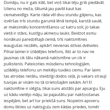
Domāju, nu ir gals klāt, bet viņš tikai tēju grib piedāvāt.
Izlienu no meža, tālumā jau pavīd kaut kas
ciematveidīgs. Karte rāda vēl divu stundu gājienu, kas
izvēršas trīs stundu garumā lēnā tempā, karstā saulē,
ar maksimālu koncentrēšanos uz katru soli, jo takas
vietā ir stāvs, kustīgu akmeņu lauks. Beidzot esmu
nonākusi paredzētajā ciemā, trīs naktsmītnes
ieaugušas nezālēs, apkārt nevienas dzīvas dvēseles.
Pilnai laimei ir izlādējies telefons, līdz ar to nav ne
jausmas cik tālu nākamā naktsmītne un cik ir
pulkstenis. Pateicoties mūsdienu tehnoloģijām,
uzlādēju telefonu un meklēju tuvāko ciemu. Par laimi
tas atrodas netālu, steidzīgi dodos ceļā, jo vakars strauji
tuvojas ar visām no tā izrietošajām sekām. Arī šī
naktsmītne ir slēgta, tikai suns atstāts par apsargu. Eju
uz kādu vietējo māju, lai pajautātu par nakšņošanas
iespējām, bet arī tur priekšā suns. Nopietni apsveru
domu likties uz naktsguļu zem kādas priedes, tomēr