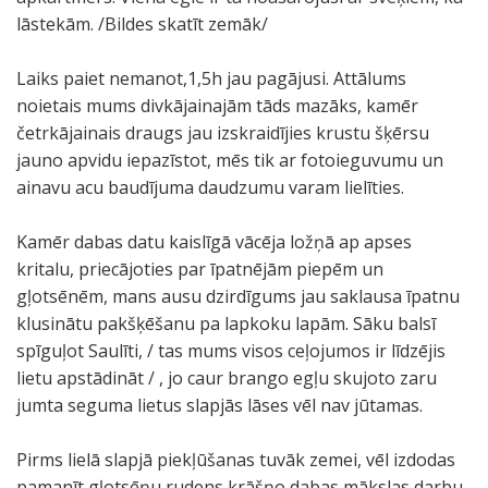
lāstekām. /Bildes skatīt zemāk/
Laiks paiet nemanot,1,5h jau pagājusi. Attālums
noietais mums divkājainajām tāds mazāks, kamēr
četrkājainais draugs jau izskraidījies krustu šķērsu
jauno apvidu iepazīstot, mēs tik ar fotoieguvumu un
ainavu acu baudījuma daudzumu varam lielīties.
Kamēr dabas datu kaislīgā vācēja ložņā ap apses
kritalu, priecājoties par īpatnējām piepēm un
gļotsēnēm, mans ausu dzirdīgums jau saklausa īpatnu
klusinātu pakšķēšanu pa lapkoku lapām. Sāku balsī
spīguļot Saulīti, / tas mums visos ceļojumos ir līdzējis
lietu apstādināt / , jo caur brango egļu skujoto zaru
jumta seguma lietus slapjās lāses vēl nav jūtamas.
Pirms lielā slapjā piekļūšanas tuvāk zemei, vēl izdodas
pamanīt gļotsēņu rudens krāšņo dabas mākslas darbu