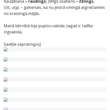
Raudāšana
– raudings;
Žēlīgs skatiens
– Žēlings.
Utt, utjp. – galvenais, ka nu jestrā omingā atgriežamies
no krastinga mājās.
Manā bērnībā bija pupiņu valoda ,tagad ir radīta
ingvaloda.
Savējie sapratingosJ