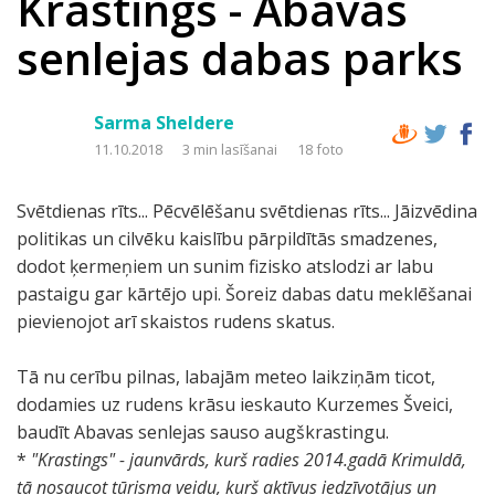
Krastings - Abavas
senlejas dabas parks
Sarma Sheldere
11.10.2018
3 min lasīšanai
18 foto
Svētdienas rīts... Pēcvēlēšanu svētdienas rīts... Jāizvēdina
politikas un cilvēku kaislību pārpildītās smadzenes,
dodot ķermeņiem un sunim fizisko atslodzi ar labu
pastaigu gar kārtējo upi. Šoreiz dabas datu meklēšanai
pievienojot arī skaistos rudens skatus.
Tā nu cerību pilnas, labajām meteo laikziņām ticot,
dodamies uz rudens krāsu ieskauto Kurzemes Šveici,
baudīt Abavas senlejas sauso augškrastingu.
*
"Krastings" - jaunvārds, kurš radies 2014.gadā Krimuldā,
tā nosaucot tūrisma vei
du, kurš aktīvus iedzīvotājus un