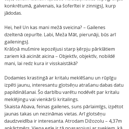
konkrētumā, galvenais, ka šoferītei ir zinnigsJ, kurp
jādodas.
Hei, hei! Un kas mani mežā sveicina? – Gailenes
dzeltenā cepurīte. Labi, Meža Māt, pierunāji, būs arī
gaileningsJ.
Krāšņā mušmire iepozējusi starp ķērpju pārklātiem
zariem kā aicināt aicina – Objektīv, objektīv, nobildē
mani, lai redz kura ir visskaistākā?
Dodamies krastingā ar kritalu meklēšanu un rūpīgu
izpēti jaunu, interesantu gļotsēņu atrašanu dabas datu
papildināšanai. Šo darbību varētu nodēvēt par kritalu
meklējingu vai vienkārši kritalings.
Skaista Abava, feinas gailenes, suns pārlaimīgs, izpētot
jaunas takas un nezināmas vietas. Arī glotsēņu
daudzveidība ir interesanta. Atrodam Dižozolu – 4,37m
apkārtmērs. Viena egle ir tā noasarojusi ar sveķiem, kā