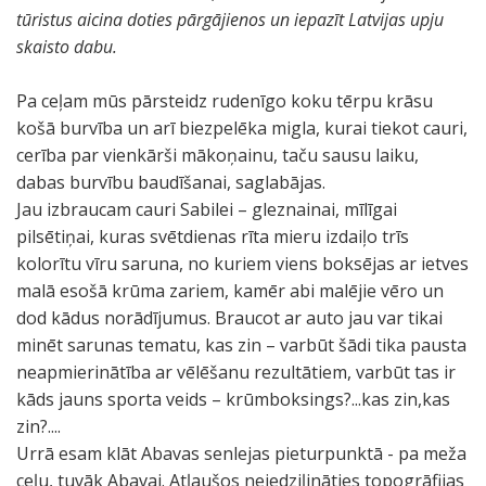
tūristus aicina doties pārgājienos un iepazīt Latvijas upju
skaisto dabu.
Pa ceļam mūs pārsteidz rudenīgo koku tērpu krāsu
košā burvība un arī biezpelēka migla, kurai tiekot cauri,
cerība par vienkārši mākoņainu, taču sausu laiku,
dabas burvību baudīšanai, saglabājas.
Jau izbraucam cauri Sabilei – gleznainai, mīlīgai
pilsētiņai, kuras svētdienas rīta mieru izdaiļo trīs
kolorītu vīru saruna, no kuriem viens boksējas ar ietves
malā esošā krūma zariem, kamēr abi malējie vēro un
dod kādus norādījumus. Braucot ar auto jau var tikai
minēt sarunas tematu, kas zin – varbūt šādi tika pausta
neapmierinātība ar vēlēšanu rezultātiem, varbūt tas ir
kāds jauns sporta veids – krūmboksings?...kas zin,kas
zin?....
Urrā esam klāt Abavas senlejas pieturpunktā - pa meža
ceļu, tuvāk Abavai. Atļaušos neiedziļināties topogrāfijas