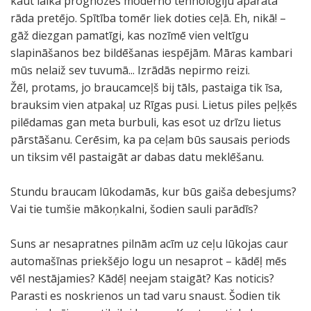
kaut laika prognozes moderno tehnoloģiju aparātā
rāda pretējo. Spītība tomēr liek doties ceļā. Eh, nikā! –
gāž diezgan pamatīgi, kas nozīmē vien veltīgu
slapināšanos bez bildēšanas iespējām. Māras kambari
mūs nelaiž sev tuvumā... Izrādās nepirmo reizi.
Žēl, protams, jo braucamceļš bij tāls, pastaiga tik īsa,
brauksim vien atpakaļ uz Rīgas pusi. Lietus piles peļķēs
pilēdamas gan meta burbuli, kas esot uz drīzu lietus
pārstāšanu. Cerēsim, ka pa ceļam būs sausais periods
un tiksim vēl pastaigāt ar dabas datu meklēšanu.
Stundu braucam lūkodamās, kur būs gaiša debesjums?
Vai tie tumšie mākoņkalni, šodien sauli parādīs?
Suns ar nesapratnes pilnām acīm uz ceļu lūkojas caur
automašīnas priekšējo logu un nesaprot – kādēļ mēs
vēl nestājamies? Kādēļ neejam staigāt? Kas noticis?
Parasti es noskrienos un tad varu snaust. Šodien tik