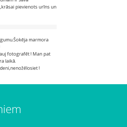
a,krāsai pievienots urīns un
idīgumu.Šokēja marmora
!
ļauj fotografēt ! Man pat
a laikā.
deni,nenožēlosiet !
umiem