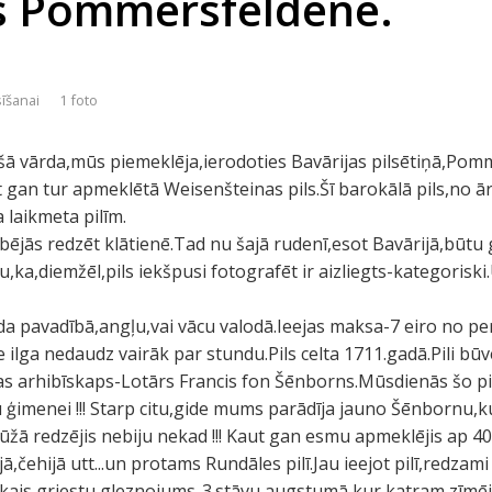
s Pommersfeldenē.
sīšanai
1 foto
 šā vārda,mūs piemeklēja,ierodoties Bavārijas pilsētiņā,Pom
t gan tur apmeklētā Weisenšteinas pils.Šī barokālā pils,no 
 laikmeta pilīm.
ribējās redzēt klātienē.Tad nu šajā rudenī,esot Bavārijā,būtu
ka,diemžēl,pils iekšpusi fotografēt ir aizliegts-kategoriski.
gida pavadībā,angļu,vai vācu valodā.Ieejas maksa-7 eiro no 
 ilga nedaudz vairāk par stundu.Pils celta 1711.gadā.Pili būvē
as arhibīskaps-Lotārs Francis fon Šēnborns.Mūsdienās šo pi
ģimenei !!! Starp citu,gide mums parādīja jauno Šēnbornu,kur
ūžā redzējis nebiju nekad !!! Kaut gan esmu apmeklējis ap 40
ijā,čehijā utt...un protams Rundāles pilī.Jau ieejot pilī,redzami
ākais griestu gleznojums-3.stāvu augstumā,kur katram zīmē