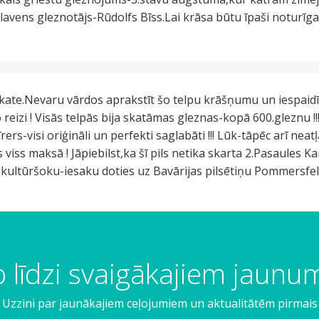
slavens gleznotājs-Rūdolfs Bīss.Lai krāsa būtu īpaši noturīg
skate.Nevaru vārdos aprakstīt šo telpu krāšņumu un iespa
reizi ! Visās telpās bija skatāmas gleznas-kopā 600.gleznu !!
ers-visi oriģināli un perfekti saglabāti !!! Lūk-tāpēc arī neat
viss maksā ! Jāpiebilst,ka šī pils netika skarta 2.Pasaules Kar
ot kultūršoku-iesaku doties uz Bavārijas pilsētiņu Pommersfel
 līdzi svaigākajiem jaun
Uzzini par jaunākajiem ceļojumiem un aktualitātēm pirmais