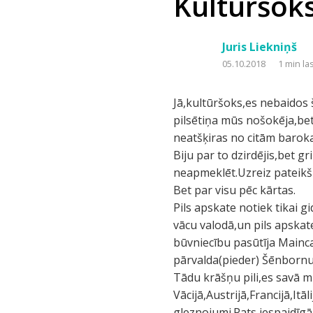
Kultūršok
Juris Liekniņš
05.10.2018
1 min la
Jā,kultūršoks,es nebaidos
pilsētiņa mūs nošokēja,be
neatšķiras no citām baroka
Biju par to dzirdējis,bet g
neapmeklēt.Uzreiz pateikšu,
Bet par visu pēc kārtas.
Pils apskate notiek tikai 
vācu valodā,un pils apskate
būvniecību pasūtīja Mainc
pārvalda(pieder) Šēnbornu 
Tādu krāšņu pili,es savā m
Vācijā,Austrijā,Francijā,Itāl
gleznojumi.Pats iespaidīg