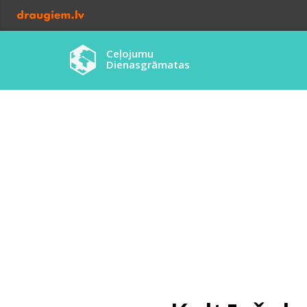
Ceļojumu
Dienasgrāmatas