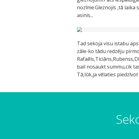
nozīme.Gleznojis ,tā laika 
asinis...
Tad sekoja visu istabu ap
zāle-ko tādu redzēju pirmo 
Rafaēls,Ticiāns,Rubenss,Dīr
bail nosaukt summu,cik tas 
Tā,lūk,ja vēlaties piedzīv
Seko