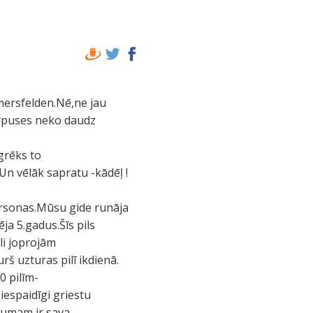
mersfelden.Nē,ne jau
ārpuses neko daudz
 grēks to
Un vēlāk sapratu -kādēļ !
personas.Mūsu gide runāja
ja 5.gadus.Šīs pils
li joprojām
š uzturas pilī ikdienā.
0 pilīm-
 iespaidīgi griestu
jumam ir sava