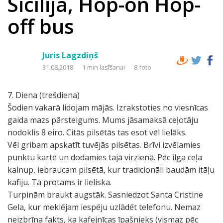
Sicīlija, Hop-on Hop-
off bus
Juris Lagzdiņš
31.08.2018
1 min lasīšanai
8 foto
7. Diena (trešdiena)
Šodien vakarā lidojam mājās. Izrakstoties no viesnīcas
gaida mazs pārsteigums. Mums jāsamaksā ceļotāju
nodoklis 8 eiro. Citās pilsētās tas esot vēl lielāks.
Vēl gribam apskatīt tuvējās pilsētas. Brīvi izvēlamies
punktu kartē un dodamies tajā virzienā. Pēc ilga ceļa
kalnup, iebraucam pilsētā, kur tradicionāli baudām itāļu
kafiju. Tā protams ir lieliska.
Turpinām braukt augstāk. Sasniedzot Santa Cristine
Gela, kur meklējam iespēju uzlādēt telefonu. Nemaz
neizbrīna fakts, ka kafejnīcas īpašnieks (vismaz pēc