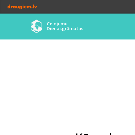
Ceļojumu
Dienasgrāmatas