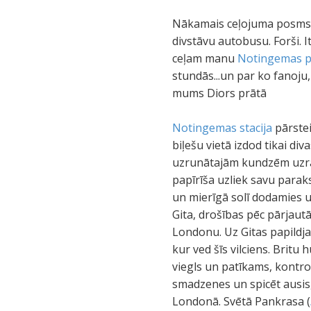
Nākamais ceļojuma posms mū
divstāvu autobusu. Forši. It
ceļam manu
Notingemas pi
stundās...un par ko fanoju, 
mums Diors prātā
Notingemas stacija
pārstei
biļešu vietā izdod tikai di
uzrunātajām kundzēm uzrakst
papīrīša uzliek savu paraks
un mierīgā solī dodamies uz
Gita, drošības pēc pārjautā
Londonu. Uz Gitas papildjau
kur ved šīs vilciens. Britu
viegls un patīkams, kontrol
smadzenes un spicēt ausis,
Londonā. Svētā Pankrasa (