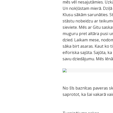
mēs vēl nesajutāmies. Uzkā
Un nokļūstam mierā. Dziļā 
Klusu sākām sarunāties. S
stāstu nobeidzu ar teikumu:
sieviete. Mēs ar Gitu saska
muguru pret altāra pusi u
dzied. Laikam mese, nodomā
sāka birt asaras. Kaut ko ti
eiforiska sajūta. Sajūta, 
savu dziedājumu. Mēs lēnām
No šīs baznīcas paveras ska
saprotot, ka šai vakarā va