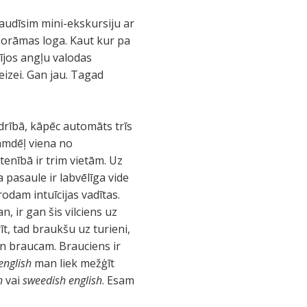
baudīsim mini-ekskursiju ar
panorāmas loga. Kaut kur pa
ījos angļu valodas
reizei. Gan jau. Tagad
idrībā, kāpēc automāts trīs
tamdēļ viena no
tenībā ir trim vietām. Uz
 pasaule ir labvēlīga vide
rodam intuīcijas vadītas.
, ir gan šis vilciens uz
īt, tad braukšu uz turieni,
 un braucam. Brauciens ir
 english
man liek mežģīt
h
vai
sweedish english
. Esam