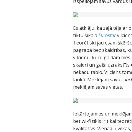
izspellojam savus vārdus 
Es atklāju, ka zaļā tēja ar p
tiktu šikajā
Eurostar
vilcien
Teorētiski jau esam šķēršo
pagrabā bez skaidrības, kur
vilcienu, kuru gaidām mēs. 
skaidri un gaiši uzrakstīts 
nekādu tablo. Vilciens tom
laukā. Meklējam savu
coac
meklējam savas vietas.
Iekārtojamies un meklējam s
bet wi-fi tīkls ir tikai teor
kvalitatīvs. Vienādiņ vilkās