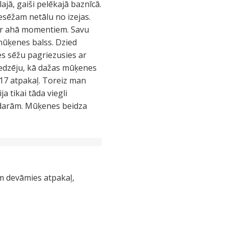
jā, gaiši pelēkajā baznīcā.
esēžam netālu no izejas.
Par ahā momentiem. Savu
 mūķenes balss. Dzied
 es sēžu pagriezusies ar
redzēju, kā dažas mūķenes
 17 atpakaļ. Toreiz man
a tikai tāda viegli
s darām. Mūķenes beidza
ām devāmies atpakaļ,