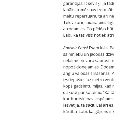
garantijas. It sevišķi, ja
labāks tomēr nav izdomāt
meitu repertuārā, tā arī net
Televizoriņi aicina pieslē
atrodamies. To pēdējo būtu 
Labi, ka tas viss notiek āt
Bonsoir Paris!
Esam klāt- Pa
saimnieku un jādodas dzīvo
nelaime- nevaru saprast, n
nopozicionējamies. Dodamies
angļu valodas zināšanas. Pi
izstiepušies uz metro vent
kopš gadsimtu mijas, kad 
diskutē par šo tēmu: "Kā tā
kur burtiski nav iespējams
Iesvētīja, tā sacīt. Lai arī
kārtība. Labi, ka gājiens 