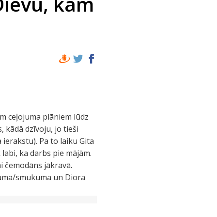
Dievu, kam
em ceļojuma plāniem lūdz
 kādā dzīvoju, jo tieši
ierakstu). Pa to laiku Gita
 labi, ka darbs pie mājām.
ņai čemodāns jākravā.
ērtuma/smukuma un Diora