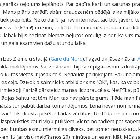
 tāds garāks ceļojums ieplānots. Par papīra karti un sarunas 
s. Mans plāns parādīt abām draudzenēm pēdējā laika mīļāk
iek piepildīts. Neko darīt, ja nav interneta, tad būs jāvēro t
gties wi-fi (ķēmi!) un ziņo, ar kādu ātrumu mēs braucam un k
labāk bijis nezināt. Nemaz nejūtos omulīgi zinot, ka virs mani
ri un galā esam vien dažu stundu laikā.
rīzes Ziemeļu stacijā (
Gare du Nord
).Tagad tik jāsazinās ar
kļa meklējumos. Šai ziņā esmu bijusi rūpīga- esmu izdrukājus
o kuras vietas ir jāsāk ceļš. Nedaudz pariņķojam. Parunājam
 ceļā. Dzīvokļa saimnieks atbild ar sms "OK", kas, kā vēlāk 
rmie soļi Parīzē pārsteidz manas līdzbraucējas. Netīrība, pūl
ilācijas šahtu restēm. Man tas nav pārsteigums. Tāda man Pa
nācās tur pabūt darba komandējumos. Ļena nevar nomierināt
 var? Tik skaista pilsēta! Tādas vērtības! Un tāda necieņa no 
 izspraukties cauri viņu pūlīšiem. Vienā no tādiem pat saņem
 es pēc būtības esmu miermīlīgs cilvēks, bet tomēr neuzskatu, k
ir vien 15 (ar visu maldīšanos 20) minūtes un esam klāt. Mūs