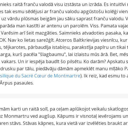
mnieks raitā franču valodā visu izstāsta un izrāda. Es intuitīv
es tak esmu sēdējusi ar franču valodu apgūstošu kolēģi vien
, ka uz vārdu plūsmas beigām jau sāku saprast franču valodu.
n parāda man kastīti ar antenu un parolēm. Viss. Pamata vajad
ns. Varēsim arī šeit mazgāties. Saimnieks atvadoties pasaka, 
. OK. Nav ko lietas sarežģīt. Atceros Baltkrievijas viesnīcu, k
s, tējkarotes, pārbaudīja istabiņu, parakstīja papīru un tikai
sarga, kurš pacēla "šlagbaumu", lai izlaistu mūs ārā. Bet, mē
 vakars. Un ir iespēja baudīt šo pilsētu. Ko darām? Apskatu 
s drusku par tālu, piedāvāju dāmām apmeklēt manu mīļāko Par
silique du Sacré Cœur de Montmartre
). Ik reiz, kad esmu to 
 Ārpus pasaules.
ēmām karti un raitā solī, pa ceļam aplūkojot veikalu skatlog
 uz Monmartru ved augšup. Kāpums ir visnotaļ ievērojams u
aren stāvs. Stāvas kāpnes, kura vietā var izvēlēties braukt ar 