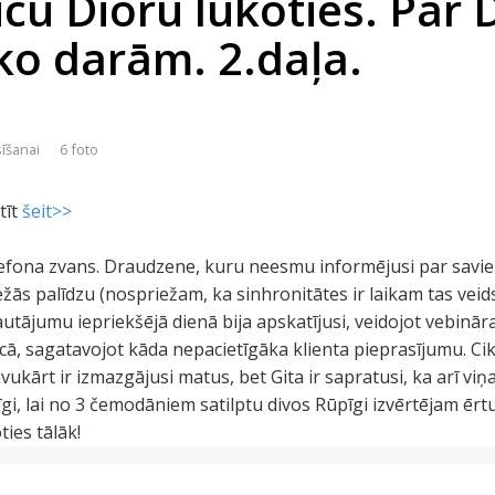
cu Dioru lūkoties. Par 
 ko darām. 2.daļa.
sīšanai
6 foto
tīt
šeit>>
efona zvans. Draudzene, kuru neesmu informējusi par savi
žās palīdzu (nospriežam, ka sinhronitātes ir laikam tas veids,
tājumu iepriekšējā dienā bija apskatījusi, veidojot vebināra 
īcā, sagatavojot kāda nepacietīgāka klienta pieprasījumu. Cik
ukārt ir izmazgājusi matus, bet Gita ir sapratusi, ka arī vi
īgi, lai no 3 čemodāniem satilptu divos Rūpīgi izvērtējam 
ies tālāk!