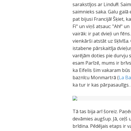
sarakstījos ar Lindu!!!. Sai
saimnieks saka. Galu galā 
pat bijusi Francijā! Šķiet
Fi" un viņš atsauc: "Ah!" u
vairāk: ir pat dvieļi un fē
vienkārši atstāt uz šķīvīša
istabene pārskaitīja dvieļu
varējām doties pie durvju 
esam Parīzē, mums ir brīvs
ka Eifelis šim vakaram bū
baznīcu Monmartrā (
La Ba
ka tur ir kas pārpasaulīgs.
Tā tas bija arī šoreiz. Paņ
devāmies augšup. Jā, ceļš
brīdina. Pēdējais etaps ir v