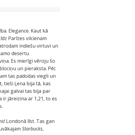
rība. Elegance. Kaut kā
Līdz Parīzes vilcienam
atrodam indiešu virtuvi un
ējamo desertu
iņa. Es mierīgi vēroju šo
blociņu un pieraksta. Pēc
kam tas padodas viegli un
 tieši Ļena bija tā, kas
jai galvai tas bija par
ir jāreizina ar 1,21, to es
s.
ms! Londonā līst. Tas gan
 tuvākajam
Starbucks
,