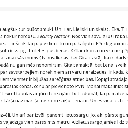
 augšu- tur būšot smuki. Un ir ar. Lieliski un skaisti. Ēka. Tī
tes nekur neredzu.
Security reasons
. Nes vien savu gruzi rokā 
ika- tieši tik, lai papusdienotu un pakafijotu. Pēc deguniem 
o šobrīd vajag- bufetes pusdienas. Krītam karija un visu iesp
a izmaksās mums šīs pusdienas, bet Gita uzstāj, ka to darīs v
badā nu gan mēs nenomirsim. Gita samaksā, bet Ļena izvelk 
 par savstarpējiem norēķiniem arī varu neraizēties. Ir kāds, 
riem vienmēr ir bijušas sarežģītas attiecības. Kopīgi strādājot,
 parastās cenas, cenu ar pievienoto PVN. Manai mākslinieciska
ēt Excel tabulas ar jūru funkcijām, bet izdomāt, ka pamatcena 
kārši nav man šo neironu saišu. Ļenai ir. Un es viņai uztico
vēli. Un arī par izvēli paņemt lietussargu. Jo, ak, pārsteigu
 vajadzīgs vien pārssimts metru. Aizlietussargojamies līdz