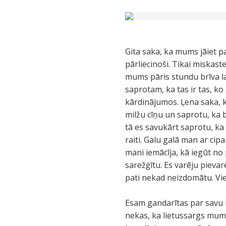
Gita saka, ka mums jāiet pa
pārliecinoši. Tikai miskas
mums pāris stundu brīva la
saprotam, ka tas ir tas, k
kārdinājumos. Ļena saka, k
milžu cīņu un saprotu, ka 
tā es savukārt saprotu, ka
raiti. Galu galā man ar cipa
mani iemācīja, kā iegūt no
sarežģītu. Es varēju pievar
pati nekad neizdomātu. Vien
Esam gandarītas par savu iz
nekas, ka lietussargs mums