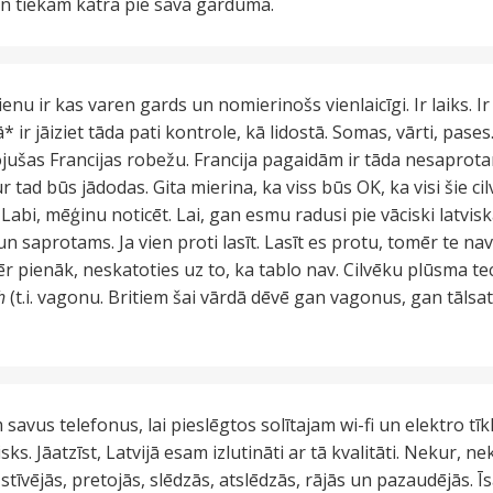
un tiekam katra pie sava garduma.
ienu ir kas varen gards un nomierinošs vienlaicīgi. Ir laiks. Ir 
ā* ir jāiziet tāda pati kontrole, kā lidostā. Somas, vārti, pases
jušas Francijas robežu. Francija pagaidām ir tāda nesaprota
 tad būs jādodas. Gita mierina, ka viss būs OK, ka visi šie cil
Labi, mēģinu noticēt. Lai, gan esmu radusi pie vāciski latviska
un saprotams. Ja vien proti lasīt. Lasīt es protu, tomēr te nav
ēr pienāk, neskatoties uz to, ka tablo nav. Cilvēku plūsma 
h
(t.i. vagonu. Britiem šai vārdā dēvē gan vagonus, gan tāls
avus telefonus, lai pieslēgtos solītajam wi-fi un elektro tīkl
ētisks. Jāatzīst, Latvijā esam izlutināti ar tā kvalitāti. Nekur,
, stīvējās, pretojās, slēdzās, atslēdzās, rājās un pazaudējās. 