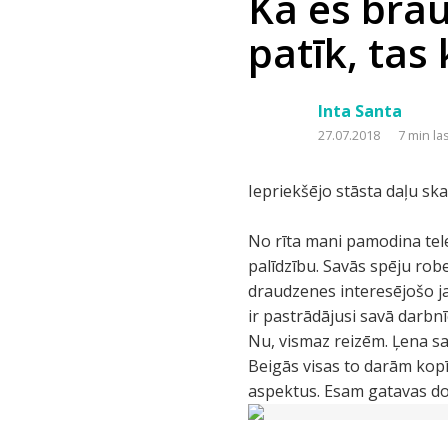
Kā es brau
patīk, tas
Inta Santa
27.07.2018
7 min la
Iepriekšējo stāsta daļu ska
No rīta mani pamodina tel
palīdzību. Savās spēju robe
draudzenes interesējošo jau
ir pastrādājusi savā darbn
Nu, vismaz reizēm. Ļena sav
Beigās visas to darām kop
aspektus. Esam gatavas dot