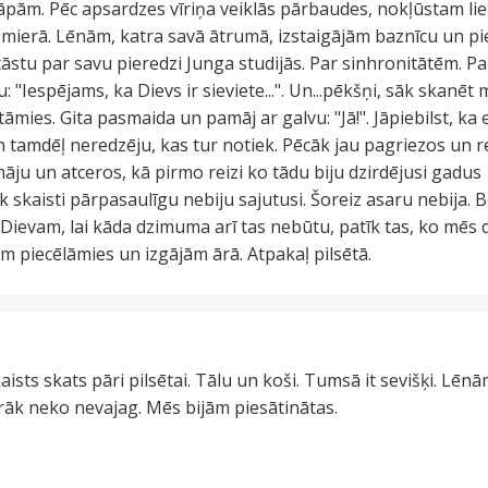
pām. Pēc apsardzes vīriņa veiklās pārbaudes, nokļūstam liela
mierā. Lēnām, katra savā ātrumā, izstaigājām baznīcu un pi
tāstu par savu pieredzi Junga studijās. Par sinhronitātēm. 
 "Iespējams, ka Dievs ir sieviete...". Un...pēkšņi, sāk skanēt
tāmies. Gita pasmaida un pamāj ar galvu: "Jā!". Jāpiebilst, ka
n tamdēļ neredzēju, kas tur notiek. Pēcāk jau pagriezos un 
ju un atceros, kā pirmo reizi ko tādu biju dzirdējusi gadus
k skaisti pārpasaulīgu nebiju sajutusi. Šoreiz asaru nebija. Bij
ka Dievam, lai kāda dzimuma arī tas nebūtu, patīk tas, ko mē
 piecēlāmies un izgājām ārā. Atpakaļ pilsētā.
ists skats pāri pilsētai. Tālu un koši. Tumsā it sevišķi. Lēn
irāk neko nevajag. Mēs bijām piesātinātas.