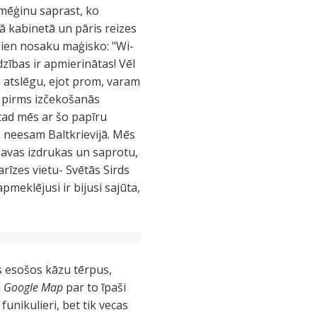
i mēģinu saprast, ko
ā kabinetā un pāris reizes
 Vien nosaku maģisko: "Wi-
zības ir apmierinātas! Vēl
ka atslēgu, ejot prom, varam
ur pirms izčekošanās
 tad mēs ar šo papīru
s neesam Baltkrievijā. Mēs
savas izdrukas un saprotu,
īzes vietu- Svētās Sirds
apmeklējusi ir bijusi sajūta,
os esošos kāzu tērpus,
n
Google Map
par to īpaši
funikulieri, bet tik vecas