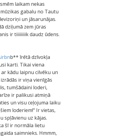
prasmēm laikam nekas
o mūzikas gabalu no Tautu
elevizoriņi un jāsarunājas.
ādā dziļumā zem jūras
s ir tiiiiiiiik daudz ūdens.
Airbn
b** īrētā dzīvokļa
i karti. Tikai viena
 ar kādu laipnu cilvēku un
izrādās ir viņa vienīgās
is, tumšādaini loderi,
rīze ir palikusi atmiņā
ies un visu ceļojuma laiku
šiem loderiem!" Ir vietas,
u spļāvienu uz kājas.
a šī ir normāla lietu
 sagaida saimnieks. Hmmm,