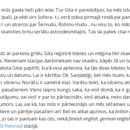
s gaida tieši pāri ielai. Tur Gita ir paredzējusi, ka mēs iz
 īpaši, ja sēdi virs šofera- t.i. otrā stāva pirmajā rindā pie 
li
un atceros par Šervudu, Robinu Hudu ...nu visu to, ko māc
skatoties britu seriālu astoņdesmitajos. Tas lai paliek citai 
dz ar parketa grīdu. Gita reģistrē biļetes un mēģina tikt ska
vas. Nevienam stacijas darbiniekam nav skaidrs, kāpēc tā un 
a Gitai papīrīti, kurā viņa apliecina, ka tās divas biļetes īs
tu un datumu. Lai ir kārtība. Ok. Savdabīgi, bet mēs ticam, ka
 vilcienu. Norāžu ir samērā maz. Varētu teikt, ka vilcienu at
 pasažieriem. Viens laipns kungs saka, ka viņš domā, ka ir gan
tājumu, vai viņš ir par to pārliecināts, viņš atsaka, neko dar
 humors. Lai, vai kā, tas mūs ir pārliecinājis un mēs sēžamies
iere un pārējie pasažieri arī. Bet es atkal apzinos, ka
british
 jo tas ir pavisam kas cits, nekā
finnish english, german englis
St Pancras
)
stacijā.