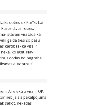
laiks doties uz Parīzi. Lai
. Pases divas reizes.
ma- stāvam visi tādā kā
vēki gaida tieši šo pašu
s kārtības- ka viss ir
 nekā, ko lasīt. Nav
teciņus dodas no pagraba
atiksmes autobusus),
iem. Ar elektro viss ir OK,
 nekur nebija šis pakalpojums
Īsāk sakot, nekādas