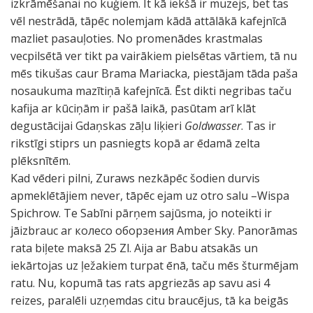
izkrāmēšanai no kuģiem. It kā iekšā ir muzejs, bet tas
vēl nestrādā, tāpēc nolemjam kādā attālākā kafejnīcā
mazliet pasauļoties. No promenādes krastmalas
vecpilsētā ver tikt pa vairākiem pielsētas vārtiem, tā nu
mēs tikušas caur Brama Mariacka, piestājam tāda paša
nosaukuma mazītiņā kafejnīcā. Ēst dikti negribas taču
kafija ar kūciņām ir pašā laikā, pasūtam arī klāt
degustācijai Gdaņskas zāļu liķieri
Goldwasser
. Tas ir
rikstīgi stiprs un pasniegts kopā ar ēdamā zelta
plēksnītēm.
Kad vēderi pilni, Zuraws nezkāpēc šodien durvis
apmeklētājiem never, tāpēc ejam uz otro salu –Wispa
Spichrow. Te Sabīni pārņem sajūsma, jo noteikti ir
jāizbrauc ar колесо оборзения Amber Sky. Panorāmas
rata biļete maksā 25 Zl. Aija ar Babu atsakās un
iekārtojas uz ļežakiem turpat ēnā, taču mēs šturmējam
ratu. Nu, kopumā tas rats apgriezās ap savu asi 4
reizes, paralēli uzņemdas citu braucējus, tā ka beigās