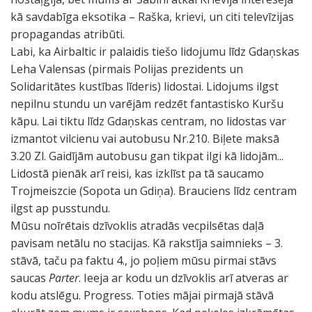
kā savdabīga eksotika – Raška, krievi, un citi televīzijas
propagandas atribūti.
Labi, ka Airbaltic ir palaidis tiešo lidojumu līdz Gdaņskas
Leha Valensas (pirmais Polijas prezidents un
Solidaritātes kustības līderis) lidostai. Lidojums ilgst
nepilnu stundu un varējām redzēt fantastisko Kuršu
kāpu. Lai tiktu līdz Gdaņskas centram, no lidostas var
izmantot vilcienu vai autobusu Nr.210. Biļete maksā
3.20 Zl. Gaidījām autobusu gan tikpat ilgi kā lidojām...
Lidostā pienāk arī reisi, kas izklīst pa tā saucamo
Trojmeiszcie (Sopota un Gdiņa). Brauciens līdz centram
ilgst ap pusstundu.
Mūsu noīrētais dzīvoklis atradās vecpilsētas daļā
pavisam netālu no stacijas. Kā rakstīja saimnieks – 3.
stāvā, taču pa faktu 4., jo poļiem mūsu pirmai stāvs
saucas
Parter
. Ieeja ar kodu un dzīvoklis arī atveras ar
kodu atslēgu. Progress. Toties mājai pirmajā stāvā