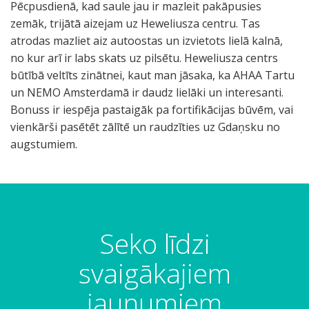
Pēcpusdienā, kad saule jau ir mazleit pakāpusies
zemāk, trijātā aizejam uz Heweliusza centru. Tas
atrodas mazliet aiz autoostas un izvietots lielā kalnā,
no kur arī ir labs skats uz pilsētu. Heweliusza centrs
būtībā veltīts zinātnei, kaut man jāsaka, ka AHAA Tartu
un NEMO Amsterdamā ir daudz lielāki un interesanti.
Bonuss ir iespēja pastaigāk pa fortifikācijas būvēm, vai
vienkārši pasētēt zālītē un raudzīties uz Gdaņsku no
augstumiem.
Seko līdzi
svaigākajiem
jaunumiem