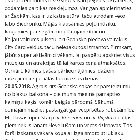
akurāt zem mums ir sexshops. Kad peķeles izkrāmētas,
dodamies pārtikas meklējumos. Var gan apmierināties
ar Žabkām, kas ir uz katra stūra, taču atrodam veco
labo Biedronku. Mājās klausāmies poļu mūziku,
kaujamies par segām un plānojam rītdienu.
Kā jau vairums pilsētu, arī Gdaņska piedāvā vairākus
City Card veidus, taču neiesaku tos izmantot. Pirmkārt,
jābūt super aktīvām cilvēkam, lai paspētu apskriet visus
muzejus un atrakcijas tā lai kartes cena atmaksātos.
Otrkārt, kā mēs pašas pārliecinājāmies, dažiem
muzejiem ir speciālās bezmaksas dienas.
20.05.2018.
Agrais rīts Gdaņskā sākas ar pārsteigumu
no blakus balkona – pie mums mēģina pārrāpties
kaimiņu kaķis, tomēr beigās pārdomā. Sākumā
domājām mazliet pastaigāt gar vecpilsētas robežām īdz
Motlawas upei. Starp
ul. Korzenna
un
ul. Rajska
atrodas
piemineklis Janam Heveliušam un vecās dzirnavas. Tās
forši izskatās vakarā kopā ar izgaismoto strūklaku.