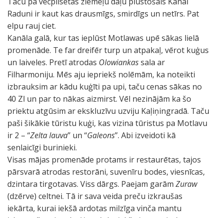
Taču pa vecpilsētas ziemeļu daļu plūstošais Kanal
Raduni ir kaut kas drausmīgs, smirdīgs un netīrs. Pat
elpu rauj ciet.
Kanāla galā, kur tas ieplūst Motlawas upē sākas lielā
promenāde. Te far dreifēr turp un atpakaļ, vērot kuģus
un laiveles. Pretī atrodas
Olowiankas
sala ar
Filharmoniju. Mēs aju iepriekš nolēmām, ka noteikti
izbrauksim ar kādu kuģīti pa upi, taču cenas sākas no
40 Zl un par to nākas aizmirst. Vēl nezinājām ka šo
priektu atgūsim ar ekskluzīvu uzviju Kaļiņingradā. Taču
paši šikākie tūristu kuģi, kas vizina tūristus pa Motlavu
ir 2 – “
Zelta lauva
” un “
Galeons
”. Abi izveidoti kā
senlaicīgi burinieki.
Visas mājas promenāde protams ir restaurētas, tajos
pārsvarā atrodas restorāni, suvenīru bodes, viesnīcas,
dzintara tirgotavas. Viss dārgs. Paejam garām
Zuraw
(dzērve) celtnei. Tā ir sava veida preču izkraušas
iekārta, kurai iekšā ardotas milzīga vinča mantu