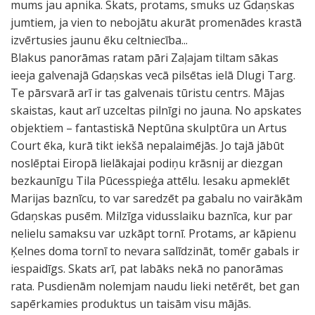
mums jau apnika. Skats, protams, smuks uz Gdaņskas
jumtiem, ja vien to nebojātu akurāt promenādes krastā
izvērtusies jaunu ēku celtniecība...
Blakus panorāmas ratam pāri Zaļajam tiltam sākas
ieeja galvenajā Gdaņskas vecā pilsētas ielā Dlugi Targ.
Te pārsvarā arī ir tas galvenais tūristu centrs. Mājas
skaistas, kaut arī uzceltas pilnīgi no jauna. No apskates
objektiem – fantastiskā Neptūna skulptūra un Artus
Court ēka, kurā tikt iekšā nepalaimējās. Jo tajā jābūt
noslēptai Eiropā lielākajai podiņu krāsnij ar diezgan
bezkaunīgu Tila Pūcesspieģa attēlu. Iesaku apmeklēt
Marijas baznīcu, to var saredzēt pa gabalu no vairākām
Gdaņskas pusēm. Milzīga vidusslaiku baznīca, kur par
nelielu samaksu var uzkāpt tornī. Protams, ar kāpienu
Ķelnes doma tornī to nevara salīdzināt, tomēr gabals ir
iespaidīgs. Skats arī, pat labāks nekā no panorāmas
rata. Pusdienām nolemjam naudu lieki netērēt, bet gan
sapērkamies produktus un taisām visu mājās.