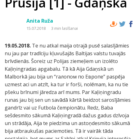
Prūsija [1] - Gdaņska
Anita Ruža
15.07.2018
3 min lasīšanai
19.05.2018.
Te nu atkal maija otrajā pusē salasījāmies
nu jau par tradīciju kļuvušajās Baltijas valstu tuvajās
brīvdienās. Šoreiz uz Polijas ziemeļiem un izolēto
Kaļiņingradas apgabalu. Tā kā Aija Gdaņskā un
Malborkā jau bija un “галопом по Европе” paspēja
uzmest aci un atzīt, ka tur ir forši, nolēmam, ka nu tie
pšeku brīnumi jāredza arī mums. Par Kaļiņingradu
runas jau bij sen un savādā kārtā beidzot sarosījāmies
gandrīz vai uz Futbola čempionātu. Redz, Baba
sešdesmito sākumā Kaļiņingradā dažus gadus dzīvoja
un strādāja, Aija te piedzima un astoņdesmito sākumā
bija atbraukušas paciemoties. Tā ir vairāk tāda
nostaļgija, bet mums ar Sabīni atkal Krievija interesēja