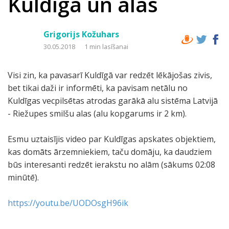
Kuldīga un alas
Grigorijs Kožuhars
30.05.2018
1 min lasīšanai
Visi zin, ka pavasarī Kuldīgā var redzēt lēkājošas zivis,
bet tikai daži ir informēti, ka pavisam netālu no
Kuldīgas vecpilsētas atrodas garākā alu sistēma Latvijā
- Riežupes smilšu alas (alu kopgarums ir 2 km).
Esmu uztaisījis video par Kuldīgas apskates objektiem,
kas domāts ārzemniekiem, taču domāju, ka daudziem
būs interesanti redzēt ierakstu no alām (sākums 02:08
minūtē).
https://youtu.be/UODOsgH96ik