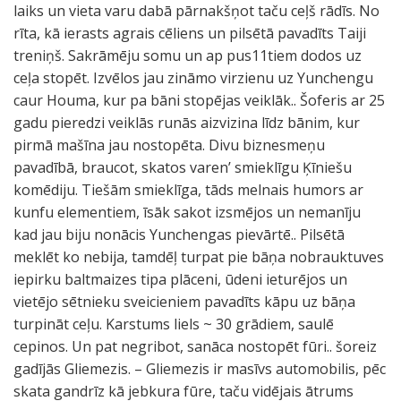
laiks un vieta varu dabā pārnakšņot taču ceļš rādīs. No
rīta, kā ierasts agrais cēliens un pilsētā pavadīts Taiji
treniņš. Sakrāmēju somu un ap pus11tiem dodos uz
ceļa stopēt. Izvēlos jau zināmo virzienu uz Yunchengu
caur Houma, kur pa bāni stopējas veiklāk.. Šoferis ar 25
gadu pieredzi veiklās runās aizvizina līdz bānim, kur
pirmā mašīna jau nostopēta. Divu biznesmeņu
pavadībā, braucot, skatos varen’ smieklīgu Ķīniešu
komēdiju. Tiešām smieklīga, tāds melnais humors ar
kunfu elementiem, īsāk sakot izsmējos un nemanīju
kad jau biju nonācis Yunchengas pievārtē.. Pilsētā
meklēt ko nebija, tamdēļ turpat pie bāņa nobrauktuves
iepirku baltmaizes tipa plāceni, ūdeni ieturējos un
vietējo sētnieku sveicieniem pavadīts kāpu uz bāņa
turpināt ceļu. Karstums liels ~ 30 grādiem, saulē
cepinos. Un pat negribot, sanāca nostopēt fūri.. šoreiz
gadījās Gliemezis. – Gliemezis ir masīvs automobilis, pēc
skata gandrīz kā jebkura fūre, taču vidējais ātrums