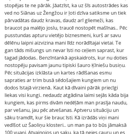
stopējas te ne pārāk. Jāatzīst, ka uz šīs autostrādes kas
ved no Siānas uz Žengžou ir ļoti dzīva satiksme un tiek
pārvadātas daudz kravas, daudz arī gliemeži, kas
braucot pa malējo joslu, traucē nostopēt mašīnas... Pēc
pusstundas apturu vietējo biznesmeni, kurš ar savu
dēlēnu laipni aizvizina mani līdz norādītajai vietai. Te
gan tāds mišungs un nevar īsti no ceļiem saprast, kur
tagad jādodas.. Benzīntankā apskaidrots, kur nu doties
nostopēju pavisam jaunu tipiski šauro Ķīniešu busiņu.
Pēc situācijas izklāsta un kartes rādīšanas esmu
sapraties ar trim busā sēdošajiem kungiem un nu
dodos īstajā virzienā.. Kaut kā dīvaini pārāk priecīgi
liekas visi kungi.. nedaudz atgādina laimi sejās kāda bija
kungiem, kas pirms divām nedēļām man prasīja naudu,
par vešanu, jau pēc atvešanas. Aptveru situāciju un
sāku tramdīt, kur šie brauc īsti. Kā izrādās viņi mani
vedīšot uz Šaoliņu klosteri... un man pa to būs jāmaksā
100 yuaņi. Atvainojos un saku, ka tā neies cauru un es