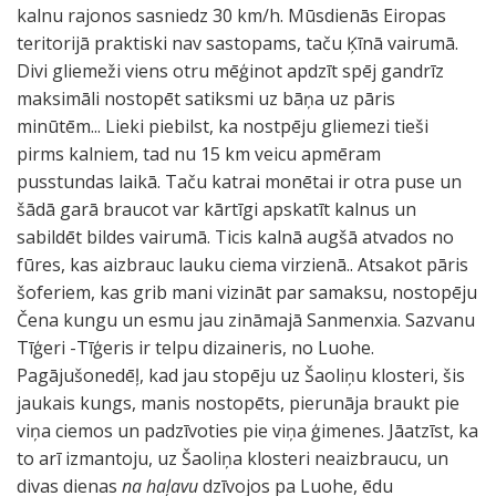
kalnu rajonos sasniedz 30 km/h. Mūsdienās Eiropas
teritorijā praktiski nav sastopams, taču Ķīnā vairumā.
Divi gliemeži viens otru mēģinot apdzīt spēj gandrīz
maksimāli nostopēt satiksmi uz bāņa uz pāris
minūtēm... Lieki piebilst, ka nostpēju gliemezi tieši
pirms kalniem, tad nu 15 km veicu apmēram
pusstundas laikā. Taču katrai monētai ir otra puse un
šādā garā braucot var kārtīgi apskatīt kalnus un
sabildēt bildes vairumā. Ticis kalnā augšā atvados no
fūres, kas aizbrauc lauku ciema virzienā.. Atsakot pāris
šoferiem, kas grib mani vizināt par samaksu, nostopēju
Čena kungu un esmu jau zināmajā Sanmenxia. Sazvanu
Tīģeri -Tīģeris ir telpu dizaineris, no Luohe.
Pagājušonedēļ, kad jau stopēju uz Šaoliņu klosteri, šis
jaukais kungs, manis nostopēts, pierunāja braukt pie
viņa ciemos un padzīvoties pie viņa ģimenes. Jāatzīst, ka
to arī izmantoju, uz Šaoliņa klosteri neaizbraucu, un
divas dienas
na haļavu
dzīvojos pa Luohe, ēdu