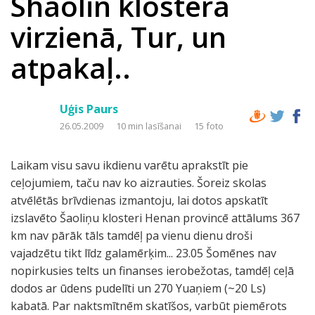
Shaolin klostera
virzienā, Tur, un
atpakaļ..
Uģis Paurs
26.05.2009
10 min lasīšanai
15 foto
Laikam visu savu ikdienu varētu aprakstīt pie
ceļojumiem, taču nav ko aizrauties. Šoreiz skolas
atvēlētās brīvdienas izmantoju, lai dotos apskatīt
izslavēto Šaoliņu klosteri Henan provincē attālums 367
km nav pārāk tāls tamdēļ pa vienu dienu droši
vajadzētu tikt līdz galamērķim... 23.05 Šomēnes nav
nopirkusies telts un finanses ierobežotas, tamdēļ ceļā
dodos ar ūdens pudelīti un 270 Yuaņiem (~20 Ls)
kabatā. Par naktsmītnēm skatīšos, varbūt piemērots