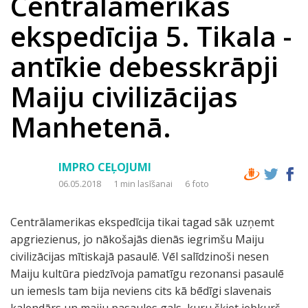
Centrālamerikas
ekspedīcija 5. Tikala -
antīkie debesskrāpji
Maiju civilizācijas
Manhetenā.
IMPRO CEĻOJUMI
06.05.2018
1 min lasīšanai
6 foto
Centrālamerikas ekspedīcija tikai tagad sāk uzņemt
apgriezienus, jo nākošajās dienās iegrimšu Maiju
civilizācijas mītiskajā pasaulē. Vēl salīdzinoši nesen
Maiju kultūra piedzīvoja pamatīgu rezonansi pasaulē
un iemesls tam bija neviens cits kā bēdīgi slavenais