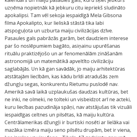
kalendārs un maiju pasaules gals, kuru šķiet jebkurš
uzņēma nopietnāk kā jebkuru citu iepriekš sludināto
apokalipsi. Tam vēl sekoja iespaidīgā Mela Gibsona
filma Apokalipto, kur lieliskā stāstā tika labi
atspoguļota un uzburta maiju civilizācijas dzīve.
Pasaules gals pabrāzās garām, bet daudziem interese
par šo noslēpumiem bagāto, asiņainu upurēšanas
rituālu praktizējošo un ar fenomenālām zināšanām
astronomijā un matemātikā apveltīto civilizāciju
saglabājās. Un kā gan savādāk, jo maiju arhitektūras
atstātajām liecībām, kas kādu brīdi atradušās zem
džungļu segas, konkurentu Rietumu puslodē nav.
Amerikā savā laikā uzplaukušas daudzas kultūras, bet
ne inki, ne olmeki, ne tolteki un visbeidzot arī ne acteki,
kuru liecības pazudināja spāņi, nav atstājušas tik vizuāli
iespaidīgas celtnes un pilsētas, kā maiju kultūra.
Centrālamerikas džungļi ir burtiski nosēti ar lielāka vai
mazāka izmēra maiju seno pilsētu drupām, bet ir viena,