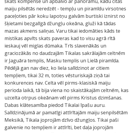
skats kompensē un apbalvo ar panorāmu, kādu citās
maiju pilsētās neredzēt - tempļu un piramīdu virsotnes
paceļoties pār koku lapotņu galvām burtiski iznirst no
šķietami bezgalīgā džungļu okeāna, gluži kā tādas
mazas akmens saliņas. Varu tikai iedomāties kāds te
mistikas apvīts skats paveras kad to visu agrā rītā
ieskauj vēl miglas dūmaka. Trīs slavenākās un
graciozākās no daudzajām Tikalas sakrālajām celtnēm
ir Jaguāra templis, Masku templis un Lielā piramīda.
Pēdējā gan nav diez, ko liela salīdzinot ar citiem
tempļiem, tikai 32 m, toties vēsturiskajā ziņā tai
konkurences nav. Celta vēl pirms-klasiskā maiju
perioda laikā, tā bija viena no skaistākajām celtnēm, kas
uzcelta otrpus okeānam vēl pirms Kristus dzimšanas.
Dabas klātesamība piedod Tikalai īpašu auru.
Salīdzinājumā ar pamatīgi attīrītajām maiju senpilsētām
Meksikā, Tikala joprojām dzīvo džungļos. Tikai paši
galvenie no tempļiem ir attīrīti, bet daļa joprojām