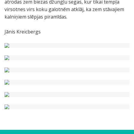
atrodas zem biezas džungļu segas, kur tikai tempļa
virsotnes virs koku galotnēm atklāj, ka zem stāvajiem
kalniņiem slēpjas piramīdas.
Jānis Kreicbergs