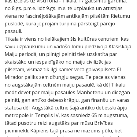
kas izceļas uz visu fona - Tikala. 17 gadsimtu garumā,
no 8.gs. p.m.ē. līdz 9.gs. m.ē. te uzplauka un attīstījās
viena no fascinējošākajām antīkajām pilsētām Rietumu
puslodē, kura joprojām turpina pārsteigt pārējo
pasauli.
Tikala ir viens no lielākajiem šīs kultūras centriem, kas
savu uzplaukumu un vadošo lomu piedzīvoja Klasiskajā
Maiju periodā, un pilnīgi pelnīti tiek uzskatīta par
skaistāko un iespaidīgāko no maiju civilizācijas
pilsētām, vismaz tik ilgi kamēr vecā galvaspilsēta El
Mirador paliks zem džungļu segas. Te paceļas vienas
no augstākajām celtnēm maiju pasaulē, kā dēļ Tikalu
mēdz dēvēt par maiju pasaules Manhetenu un diezgan
pelnīti, gan antīko debesskrāpju, gan finanšu un varas
statusa dēļ. Augstākā celtne šajā antīko debesskrāpju
metropolē ir Templis IV, kas sasniedz 65 m augstumā,
tātad pusotru reizi augstāks par mūsu Brīvības
pieminekli. Kāpiens tajā prasa ne mazums pūļu, bet