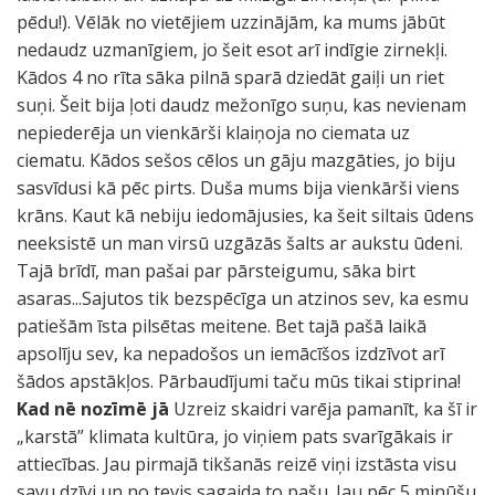
pēdu!). Vēlāk no vietējiem uzzinājām, ka mums jābūt
nedaudz uzmanīgiem, jo šeit esot arī indīgie zirnekļi.
Kādos 4 no rīta sāka pilnā sparā dziedāt gaiļi un riet
suņi. Šeit bija ļoti daudz mežonīgo suņu, kas nevienam
nepiederēja un vienkārši klaiņoja no ciemata uz
ciematu. Kādos sešos cēlos un gāju mazgāties, jo biju
sasvīdusi kā pēc pirts. Duša mums bija vienkārši viens
krāns. Kaut kā nebiju iedomājusies, ka šeit siltais ūdens
neeksistē un man virsū uzgāzās šalts ar aukstu ūdeni.
Tajā brīdī, man pašai par pārsteigumu, sāka birt
asaras...Sajutos tik bezspēcīga un atzinos sev, ka esmu
patiešām īsta pilsētas meitene. Bet tajā pašā laikā
apsolīju sev, ka nepadošos un iemācīšos izdzīvot arī
šādos apstākļos. Pārbaudījumi taču mūs tikai stiprina!
Kad nē nozīmē jā
Uzreiz skaidri varēja pamanīt, ka šī ir
„karstā” klimata kultūra, jo viņiem pats svarīgākais ir
attiecības. Jau pirmajā tikšanās reizē viņi izstāsta visu
savu dzīvi un no tevis sagaida to pašu. Jau pēc 5 minūšu