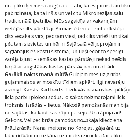
un...pliku ķermeņa augšdaļu...Labi, ka es pirms tam tiku
pabrīdināta, ka tā ir šīs un vēl citu Mikronēzijas salu
tradicionālā īpatnība. Mūs sagaidīja ar vakariņām
vietējās cilts pārstāvji. Pirmais ēdienu ņemt drīkstēja
cilts vecākais vīrs, pēc tam viesi, tad cilts vīrieši un tikai
pēc tam sievietes un bērni. Šajā salā vēl joprojām ir
saglabājusies kastu sistēma, un tieši ēdot to spēcīgi
varēja izjust – zemākas kastas pārstāvji nekad neēdīs
kopā ar augstākas kastas pārstāvjiem un otrādi.
Garākā nakts manā mūžā
Gulējām mēs uz grīdas,
guļammaisos ar moskītu tīkliem apkārt. Ilgi nevarēju
aizmigt. Karsts. Kad beidzot izdevās iesnausties, pēkšņi
lielā pārbīlī pielecu sēdus, jo sākās neizmērojami liels
troksnis. Izrādās – lietus. Nākošā pamošanās man bija
no sajūtas, ka kaut kas rāpo pa seju...Un rāpoja arī!
Gekons. Vēl pēc brīža pamodos no...skaļa kliedziena
ārā...Izrādās Nana, meitene no Korejas, gāja ārā uz
labierīcībām un uzkāpa uz milzīga zirnekļa (ar pliku