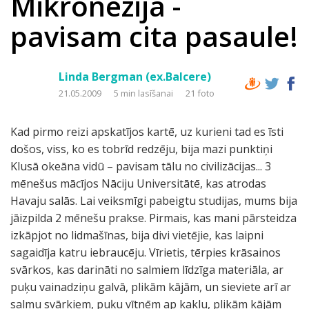
Mikronēzija -
pavisam cita pasaule!
Linda Bergman (ex.Balcere)
21.05.2009
5 min lasīšanai
21 foto
Kad pirmo reizi apskatījos kartē, uz kurieni tad es īsti
došos, viss, ko es tobrīd redzēju, bija mazi punktiņi
Klusā okeāna vidū – pavisam tālu no civilizācijas... 3
mēnešus mācījos Nāciju Universitātē, kas atrodas
Havaju salās. Lai veiksmīgi pabeigtu studijas, mums bija
jāizpilda 2 mēnešu prakse. Pirmais, kas mani pārsteidza
izkāpjot no lidmašīnas, bija divi vietējie, kas laipni
sagaidīja katru iebraucēju. Vīrietis, tērpies krāsainos
svārkos, kas darināti no salmiem līdzīga materiāla, ar
puķu vainadziņu galvā, plikām kājām, un sieviete arī ar
salmu svārkiem, puķu vītnēm ap kaklu, plikām kājām