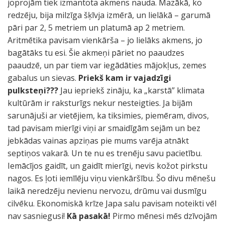
joprojām tiek izmantota akmens nauda. Mazākā, ko
redzēju, bija milzīga šķīvja izmērā, un lielākā – garumā
pāri par 2, 5 metriem un platumā ap 2 metriem.
Aritmētika pavisam vienkārša – jo lielāks akmens, jo
bagātāks tu esi. Šie akmeņi pāriet no paaudzes
paaudzē, un par tiem var iegādāties mājokļus, zemes
gabalus un sievas.
Priekš kam ir vajadzīgi
pulksteņi???
Jau iepriekš zināju, ka „karstā” klimata
kultūrām ir raksturīgs nekur nesteigties. Ja bijām
sarunājuši ar vietējiem, ka tiksimies, piemēram, divos,
tad pavisam mierīgi viņi ar smaidīgām sejām un bez
jebkādas vainas apziņas pie mums varēja atnākt
septiņos vakarā. Un te nu es trenēju savu pacietību.
Iemācījos gaidīt, un gaidīt mierīgi, nevis kožot pirkstu
nagos. Es ļoti iemīlēju viņu vienkāršību. Šo divu mēnešu
laikā neredzēju nevienu nervozu, drūmu vai dusmīgu
cilvēku. Ekonomiskā krīze Japa salu pavisam noteikti vēl
nav sasniegusi!
Kā pasakā!
Pirmo mēnesi mēs dzīvojām