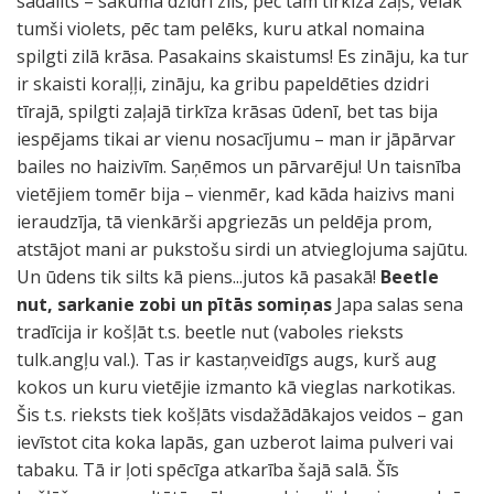
sadalīts – sākumā dzidri zils, pēc tam tirkīza zaļš, vēlāk
tumši violets, pēc tam pelēks, kuru atkal nomaina
spilgti zilā krāsa. Pasakains skaistums! Es zināju, ka tur
ir skaisti koraļļi, zināju, ka gribu papeldēties dzidri
tīrajā, spilgti zaļajā tirkīza krāsas ūdenī, bet tas bija
iespējams tikai ar vienu nosacījumu – man ir jāpārvar
bailes no haizivīm. Saņēmos un pārvarēju! Un taisnība
vietējiem tomēr bija – vienmēr, kad kāda haizivs mani
ieraudzīja, tā vienkārši apgriezās un peldēja prom,
atstājot mani ar pukstošu sirdi un atvieglojuma sajūtu.
Un ūdens tik silts kā piens...jutos kā pasakā!
Beetle
nut, sarkanie zobi un pītās somiņas
Japa salas sena
tradīcija ir košļāt t.s. beetle nut (vaboles rieksts
tulk.angļu val.). Tas ir kastaņveidīgs augs, kurš aug
kokos un kuru vietējie izmanto kā vieglas narkotikas.
Šis t.s. rieksts tiek košļāts visdažādākajos veidos – gan
ievīstot cita koka lapās, gan uzberot laima pulveri vai
tabaku. Tā ir ļoti spēcīga atkarība šajā salā. Šīs