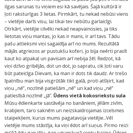
ilgas sarunas tu viņiem esi kā savējais. Šajā kultūrā ir
ļoti raksturīgas 3 lietas. Pirmkārt, tu nekad nebūsi viens
– vietējie darīs visu, lai tikai tev nebūtu garlaicīgi.
Otrkārt, vietējie cilvēki nekad neapvainosies, ja tiks
lietotas viņu mantas, jo kas ir mans, ir arī tavs. Tādu
pašu attieksmi viņi sagaidīja arī no mums. Rezultātā
mājās atgriezos ar pustukšu koferi, jo bija neērti prasīt
kaut ko atpakaļ un pavisam arī nebija žēl. Redzot, kā
viņi dzīvo gribējās, dot un dot, jo sapratu, cik ļoti varu
būt pateicīga Dievam, ka man ir dots tik daudz. Ar trešo
īpatnību man bija visgrūtāk tikt galā, proti atšķirt, kad
viņu „nē”, nozīmē patiešām „nē” un kad viņu „nē”
patiesībā nozīmē „jā”.
Ūdens vietā kokosriekstu sula
Mūsu ēdienkarte sastāvēja no banāniem, jēlām zivīm,
krabjiem, taro saknēm un neizskaidrojamas izcelsmes
staipekļiem, kurus mums pagatavoja vietējie...Vēl
vietējie mums stāstīja, ka viņi ēdot arī suņus. Pirmo reizi
mūžā ēdu gan jēlu, gan ugunskurā ceptu haizivi. Ūdens