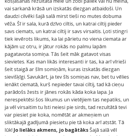
košļāšanas rezultātā mēle un zobi paliek vai nu melnā,
vai sarkanā krāsā un izskatās diezgan atbaidoši. Un
daudzi cilvēki šajā salā mirst tieši no mutes dobuma
vēža. Šī ir sala, kurā dzīvo ciltis, un katrai ciltij pieder
savs ciemats, un katrai ciltij ir savs virsaitis. Ļoti stingri
tiek ievērots likums, ka lai pārietu no viena ciemata ar
kājām uz otru, ir jātur rokās no palmu lapām
pagatavota somiņa. Tās šeit māk gatavot visas
sievietes. Kas man likās interesanti ir tas, ka arī vīrieši
šeit staigā ar šīm somiņām, kuras izskatās diezgan
sievišķīgi. Savukārt, ja tev šīs somiņas nav, bet tu vēlies
ienākt ciematā, kurš nepieder tavai ciltij, tad kā cieņu
parādošs žests ir jānes rokās kāda koka lapa. Ja
nerespektēsi šos likumus un vietējiem tas nepatiks, un
ja vēl virsaitim tu īsti neiesi pie sirds, tad rezultātā tevi
var piesiet pie koka, nomētāt ar akmeņiem un
sliktākajā gadījumā piesietu pie tā koka arī atstāt. Tā
lūk!
Jo lielāks akmens, jo bagātāks
Šajā salā vēl