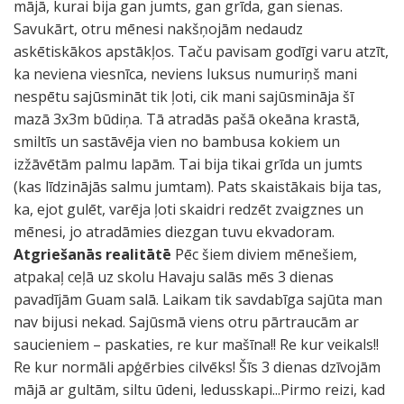
mājā, kurai bija gan jumts, gan grīda, gan sienas.
Savukārt, otru mēnesi nakšņojām nedaudz
askētiskākos apstākļos. Taču pavisam godīgi varu atzīt,
ka neviena viesnīca, neviens luksus numuriņš mani
nespētu sajūsmināt tik ļoti, cik mani sajūsmināja šī
mazā 3x3m būdiņa. Tā atradās pašā okeāna krastā,
smiltīs un sastāvēja vien no bambusa kokiem un
izžāvētām palmu lapām. Tai bija tikai grīda un jumts
(kas līdzinājās salmu jumtam). Pats skaistākais bija tas,
ka, ejot gulēt, varēja ļoti skaidri redzēt zvaigznes un
mēnesi, jo atradāmies diezgan tuvu ekvadoram.
Atgriešanās realitātē
Pēc šiem diviem mēnešiem,
atpakaļ ceļā uz skolu Havaju salās mēs 3 dienas
pavadījām Guam salā. Laikam tik savdabīga sajūta man
nav bijusi nekad. Sajūsmā viens otru pārtraucām ar
saucieniem – paskaties, re kur mašīna!! Re kur veikals!!
Re kur normāli apģērbies cilvēks! Šīs 3 dienas dzīvojām
mājā ar gultām, siltu ūdeni, ledusskapi...Pirmo reizi, kad