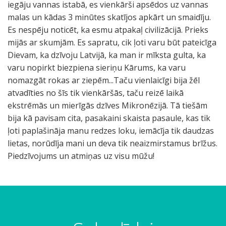
iegāju vannas istabā, es vienkārši apsēdos uz vannas
malas un kādas 3 minūtes skatījos apkārt un smaidīju.
Es nespēju noticēt, ka esmu atpakaļ civilizācijā. Prieks
mijās ar skumjām. Es sapratu, cik ļoti varu būt pateicīga
Dievam, ka dzīvoju Latvijā, ka man ir mīksta gulta, ka
varu nopirkt biezpiena sieriņu Kārums, ka varu
nomazgāt rokas ar ziepēm...Taču vienlaicīgi bija žēl
atvadīties no šīs tik vienkāršās, taču reizē laikā
ekstrēmās un mierīgās dzīves Mikronēzijā. Tā tiešām
bija kā pavisam cita, pasakaini skaista pasaule, kas tik
ļoti paplašināja manu redzes loku, iemācīja tik daudzas
lietas, norūdīja mani un deva tik neaizmirstamus brīžus.
Piedzīvojums un atmiņas uz visu mūžu!
T
P
E
M
.
S
.
V
.
.
B
V
S
P
E
E
G
S
N
e
i
k
i
.
i
.
i
.
.
e
i
i
i
s
l
a
h
e
s
r
s
s
.
i
d
e
.
.
r
e
i
r
a
i
n
a
k
a
m
t
i
e
v
a
n
p
n
n
t
i
m
m
j
d
a
a