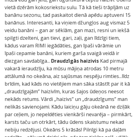
vietā dzērām kokosriekstu sulu. Tā kā tieši trāpījām uz
banānu sezonu, tad paskaitot dienā apēdu aptuveni 15
banānus. Interesanti, ka viņiem džungļos aug vismaz 5
veidu banāni – gan ar sēklām, gan mazi, resni un iekšā
spilgti dzelteni, gan tievi, gari, zaļi, gan līdzīgi tiem,
kādus varam RIMI iegādāties, gan īpaši vārāmie un
īpaši cepamie banāni, kuriem garša svaigā veidā ir
diezgan savdabīga...
Draudzīgās haizivis
Kad pirmajā
vakarā ieraudzīju, ka mūsu mājiņa atrodas 10 metru
attālumā no okeāna, aiz sajūsmas nespēju rimties...līdz
brīdim, kad kāds no vietējiem man sāka stāstīt par it kā
„draudzīgajām” haizivīm, kuras šajos ūdeņos neesot
nekāds retums. Vārdi „haizivs” un „draudzīgums” man
nelikās savienojami. Kādu laiciņu gāju okeānā ne dziļāk
par ceļiem, jo nepeldēties vienkārši nevarēja – pirmkārt,
karsts taču un otrkārt, tādu ūdens skaistumu nekad
nebiju redzējusi. Okeāns 5 krāsās! Pilnīgi kā pa daļām