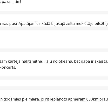
 pa smiltīm!
as pusi. Apstājamies kādā bijušajā zelta meklētāju pilsēti
sam kārtējā naktsmītnē. Tālu no okeāna, bet daba ir skaist
koncerts.
 dodamies pie miera, jo rīt ieplānots apmēram 600km brau