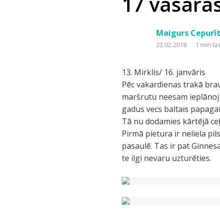
17 vasaras 
Maigurs Cepurīt
22.02.2018
1 min la
13. Mirklis/ 16. janvāris
Pēc vakardienas trakā brau
maršrutu neesam ieplānojuš
gadus vecs baltais papagaili
Tā nu dodamies kārtējā ceļ
Pirmā pietura ir neliela pi
pasaulē. Tas ir pat Ginnesa
te ilgi nevaru uzturēties.