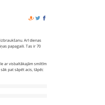
 izbraukšanu. Arī dienas
ņas papagaili. Tas ir 70
ale ar visbaltākajām smiltīm
 sāk pat sāpēt acis, tāpēc