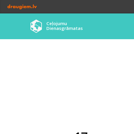
Ceļojumu
Dienasgrāmatas