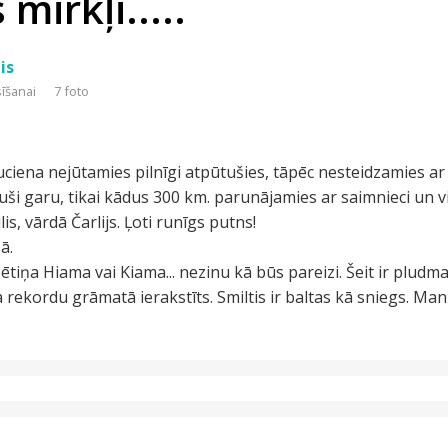
mirkļi.....
is
sīšanai
7 foto
ciena nejūtamies pilnīgi atpūtušies, tāpēc nesteidzamies ar
i garu, tikai kādus 300 km. parunājamies ar saimnieci un vi
s, vārdā Čarlijs. Ļoti runīgs putns!
ā.
lsētiņa Hiama vai Kiama... nezinu kā būs pareizi. Šeit ir pludm
 rekordu grāmatā ierakstīts. Smiltis ir baltas kā sniegs. Man