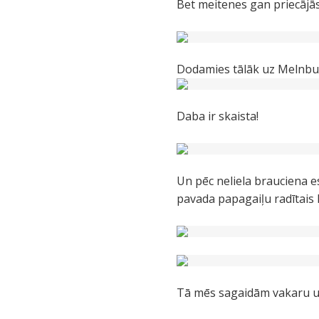
Bet meitenes gan priecājās
Dodamies tālāk uz Melnburn
Daba ir skaista!
Un pēc neliela brauciena e
pavada papagaiļu radītais 
Tā mēs sagaidām vakaru un