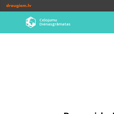
Ceļojumu
Dienasgrāmatas