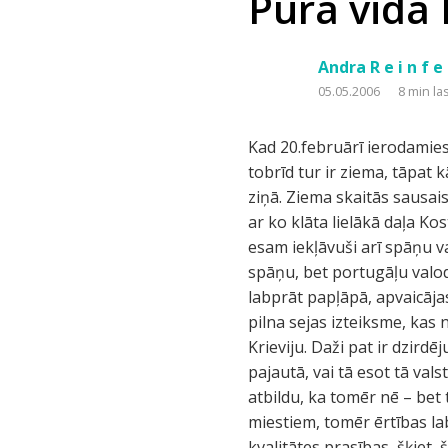
Pura vida 
Andra R e i n f e 
05.05.2006
8 min la
Kad 20.februārī ierodamies Kostarikas galvaspilsētas San Hosē lidostā, pirmā doma ir – beidzot vasara! Patiesībā tobrīd tur ir ziema, tāpat kā visur ziemeļu puslodē. Kostarikas vasara no ziemas atšķiras tikai nokrišņu daudzuma ziņā. Ziema skaitās sausais gadalaiks, kaut gan to sausumu, kā ātri vien saprotam, atšifrē jēdziens “lietus meži”, ar ko klāta lielākā daļa Kostarikas teritorijas. Kostarikā iespējams iztikt ar angļu valodu, tomēr mūsu kompānijā esam iekļāvuši arī spāņu valodas pretēju. Kaut gan brīžiem rodas aizdomas, ka Paganela stilā ir apgūta nevis spāņu, bet portugāļu valoda, tomēr vairumā gadījumu iedzīvotāji saprot, ko mēs no viņiem gribam. Kostarikāņi labprāt papļāpā, apvaicājas, no kurienes esam. Kad atbildām ar “Latvia” vai “Lettonia”, parasti seko mulsuma pilna sejas izteiksme, kas nepārprotami pieprasa sīkākus norādījumus. Citi uzreiz sāk runāt par Vāciju, vai Krieviju. Daži pat ir dzirdējuši par tādu valsti kā Somija. Toties ķīniešu izcelsmes puisis suvenīru veikalā uzreiz pajautā, vai tā esot tā valsts, no kurienes nākot Red Hot Chilli Peppers solists Antonijs Kīds. Ar zināmu nožēlu atbildu, ka tomēr nē – bet turpat blakus! Kaut gan Kostarikā ir ļoti ērta autobusu satiksme pat ar vismazākajiem miestiem, tomēr ērtības labad noīrējam mašīnu. Benzīns gan dārgs – apmēram dolārs litrā. Toties degvielas kvalitātes prasības, šķiet, šajā valstī nepastāv. Prātā nāk nostalģiskas domas, jo nepārtraukti var baudīt aromātu, kas atgādina padomjlaiku ikarusus. Galvaspilsēta San Hosē ir piebāzta, putekļaina un rosīga, ar neskaitāmām piepilsētām un sākotnēji neizprotamu transporta sistēmu. Satiksme – trakonama labi organizētā kārtība (kas pabijis dienvideiropas valstīs, sapratīs, par ko runāju). Braukšana pie sarkanās gaismas ir pilnīgi normāla parādība, pagriezienu ugunis mašīnām ir paredzētas tikai skaistumam vai arī gadījumiem, kad vadītājs sadomā apstāties ielas vidū – tad tiek ieslēgtas avārijas ugunis (reizēm). Nu, protams, citur jau nav kur apstāties, jo brauktuves malās parasti ir diezgan dziļi notekgrāvji. Tomēr pie šīs kārtības pierodam padsmit minūtēs. Patiesībā visi brauc mierīgi, bez stresa un agresivitātes. “Zemos lidotājus” nemana, un tas, protams, ir likumsakarīgi – lidojums var ātri aprauties kādā dziļākā bedrē, kuru uz ielām nav mazums. Rīgā tik parasto sīko avāriju vispār nav; apskrambātu mašīnu, kādām, spri