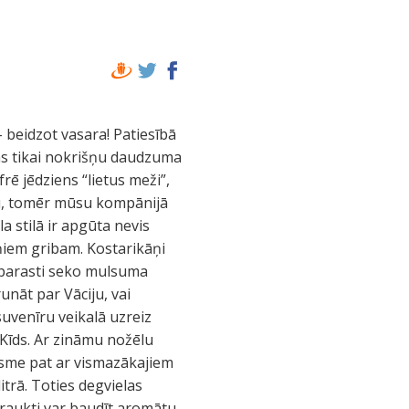
tomēr iegādāties lietus plēves, jo savējās, sapriecājušies par “sauso periodu”, protams, esam atstājuši Latvijā. Par plēvēm mums noplēš 9 dolārus gabalā, bet pilsēta ir pārāk tālu, lai brauktu meklēt ko lētāku. Lieki piebilst, ka, tikko esam samaksājuši par plēvēm, lietus pārstāj un turpmāk mūs netraucē līdz pat ceļojuma beigām. Kaut gan joprojām ir miglains, pastaiga pa piekaramajiem tiltiem pāri tropu meža galotnēm manāmi uzlabo garastāvokli, un esam gatavi nākamajam piedzīvojumam – Arenal nacionālā parka teritorijā atrast mūsu viesnīcu ar romantisku nosaukumu “Linda Vista del Norte”. Lai nokļūtu rezervētajā viesnīcā, nākas astoņus kilometrus kratīties pa ceļu, kas sastāv tikai un vienīgi no dažādu izmēru un dziļuma bedrēm. Ja kādā vietā nav bedru, tad ir futbolbumbas lieluma akmeņi. Galā tomēr atrodam pieklājīgu viesnīcu, kas patiešām piedāvā reklāmās sasolīto skatu no numura loga uz vulkānu. Pareizāk sakot – uz vietu, kur vajadzētu būt vulkānam. Mākoņi joprojām nav izklīduši. Pēc pāris minūšu bezcerīgas blenšanas pa logu saprotam, ka jādara kaut kas prātīgs. Pavaicājam personālam – o, jā, atrakciju tuvienē ir ka biezs! Sākot ar kvadraciklu izbraucieniem un nakts ekskursiju pa nacionālo parku, beidzot ar “Sky Ride” – iespēju virvēs iekārtiem šūpoties pa koku galotnēm. Miglainajai pēcpusdienai tomēr izvēlamies karstos avotus. Pēc astoņiem kilometriem pa to pašu līdz smadzeņu satricinājumam bedraino ceļu + pāris kilometriem pa asfaltu nonākam pie karstajiem avotiem. Ieejas ir divas. Autostāvietas sargs, pamanījis mūsu vilcināšanos, laipni paskaidro, ka pa labi esot dārgākie avoti – ar slēdzamiem skapīšiem, dvieļu nomu un peldošo bāru. Savukārt pa kreisi - “vietējo” variants: bez skapīšiem, dvielīšiem un peldošā bāra un tikai ar vienu restorānu. Izvēlamies vietējo variantu, kas cenas ziņā divas reizes atšķiras no tūristu varianta (attiecīgi 17 vai 35 dolāri par personu). Karstie avoti izrādās lieliski. Ir kādi septiņi vai astoņi baseini ar dažādu temperatūru ūdeņiem, ūdenskritumiem, kas piedāvā ne vien izmasēt muguru, bet arī noraut peldkostīmu, un jautru vietējo publiku, galvenokārt daudzskaitlīgām ģimenēm. Savu izvēli par labu lētākajam variantam nenožēlojam nevienu brīdi, ja nu vienīgi to, ka līdzi nav mednieku desiņu un Užavas alus. Atpūtas komplekss