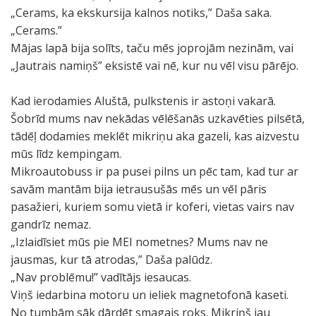
„Cerams, ka ekskursija kalnos notiks,” Daša saka.
„Cerams.”
Mājas lapā bija solīts, taču mēs joprojām nezinām, vai
„Jautrais namiņš” eksistē vai nē, kur nu vēl visu pārējo.
Kad ierodamies Aluštā, pulkstenis ir astoņi vakarā.
Šobrīd mums nav nekādas vēlēšanās uzkavēties pilsētā,
tādēļ dodamies meklēt mikriņu aka gazeli, kas aizvestu
mūs līdz kempingam.
Mikroautobuss ir pa pusei pilns un pēc tam, kad tur ar
savām mantām bija ietrausušās mēs un vēl pāris
pasažieri, kuriem somu vietā ir koferi, vietas vairs nav
gandrīz nemaz.
„Izlaidīsiet mūs pie MEI nometnes? Mums nav ne
jausmas, kur tā atrodas,” Daša palūdz.
„Nav problēmu!” vadītājs iesaucas.
Viņš iedarbina motoru un ieliek magnetofonā kaseti.
No tumbām sāk dārdēt smagais roks. Mikriņš jau