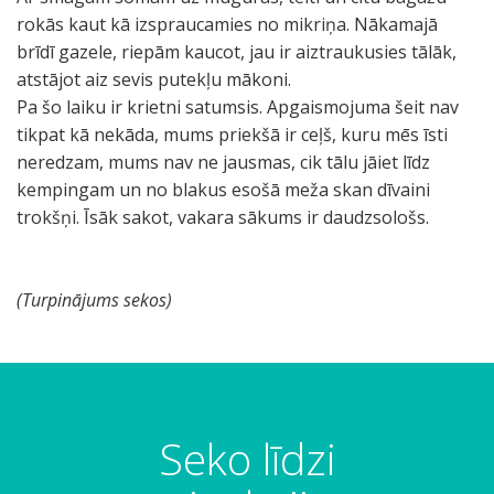
rokās kaut kā izspraucamies no mikriņa. Nākamajā
brīdī gazele, riepām kaucot, jau ir aiztraukusies tālāk,
atstājot aiz sevis putekļu mākoni.
Pa šo laiku ir krietni satumsis. Apgaismojuma šeit nav
tikpat kā nekāda, mums priekšā ir ceļš, kuru mēs īsti
neredzam, mums nav ne jausmas, cik tālu jāiet līdz
kempingam un no blakus esošā meža skan dīvaini
trokšņi. Īsāk sakot, vakara sākums ir daudzsološs.
(Turpinājums sekos)
Seko līdzi