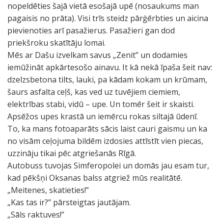
nopeldēties šajā vietā esošajā upē (nosaukums man
pagaisis no prāta). Visi trīs steidz pārģērbties un aicina
pievienoties arī pasažierus. Pasažieri gan dod
priekšroku skatītāju lomai.
Mēs ar Dašu izvelkam savus „Zenit” un dodamies
iemūžināt apkārtesošo ainavu. It kā nekā īpaša šeit nav:
dzelzsbetona tilts, lauki, pa kādam kokam un krūmam,
šaurs asfalta ceļš, kas ved uz tuvējiem ciemiem,
elektrības stabi, vidū – upe. Un tomēr šeit ir skaisti.
Apsēžos upes krastā un iemērcu rokas siltajā ūdenī.
To, ka mans fotoaparāts sācis laist cauri gaismu un ka
no visām ceļojuma bildēm izdosies attīstīt vien piecas,
uzzināju tikai pēc atgriešanās Rīgā.
Autobuss tuvojas Simferopolei un domās jau esam tur,
kad pēkšņi Oksanas balss atgriež mūs realitātē.
„Meitenes, skatieties!”
„Kas tas ir?” pārsteigtas jautājam.
„Sāls raktuves!”