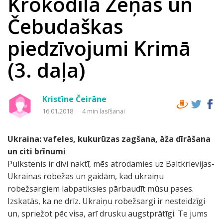
Krokodīla Žeņas un
Čebudaškas
piedzīvojumi Krimā
(3. daļa)
Kristīne Čeirāne
16.01.2018
4 min lasīšanai
Ukraina: vafeles, kukurūzas zagšana, āža dīrāšana
un citi brīnumi
Pulkstenis ir divi naktī, mēs atrodamies uz Baltkrievijas-
Ukrainas robežas un gaidām, kad ukraiņu
robežsargiem labpatiksies pārbaudīt mūsu pases.
Izskatās, ka ne drīz. Ukraiņu robežsargi ir nesteidzīgi
un, spriežot pēc visa, arī drusku augstprātīgi. Te jums