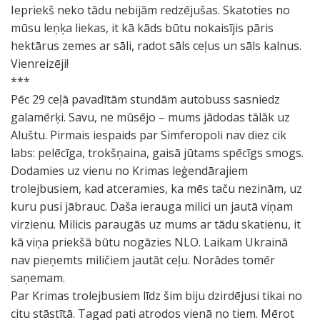
Iepriekš neko tādu nebijām redzējušas. Skatoties no
mūsu leņķa liekas, it kā kāds būtu nokaisījis pāris
hektārus zemes ar sāli, radot sāls ceļus un sāls kalnus.
Vienreizēji!
***
Pēc 29 ceļā pavadītām stundām autobuss sasniedz
galamērķi. Savu, ne mūsējo – mums jādodas tālāk uz
Aluštu. Pirmais iespaids par Simferopoli nav diez cik
labs: pelēcīga, trokšņaina, gaisā jūtams spēcīgs smogs.
Dodamies uz vienu no Krimas leģendārajiem
trolejbusiem, kad atceramies, ka mēs taču nezinām, uz
kuru pusi jābrauc. Daša ierauga milici un jautā viņam
virzienu. Milicis paraugās uz mums ar tādu skatienu, it
kā viņa priekšā būtu nogāzies NLO. Laikam Ukrainā
nav pieņemts miličiem jautāt ceļu. Norādes tomēr
saņemam.
Par Krimas trolejbusiem līdz šim biju dzirdējusi tikai no
citu stāstītā. Tagad pati atrodos vienā no tiem. Mērot