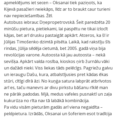
apmeklējums iet secen – Oksanai tiek paziņots, ka
Kijevā pasažieri neiekāps, līdz ar to braukt caur turieni
nav nepieciešamības. Žēl.
Autobuss iebrauc Dņepropetrovskā. Šeit paredzēta 20
minūšu pietura, pietiekami, lai paspētu ne tikai izlocīt
kājas, bet arī drusku pastaigāt apkārt. Atceros, ka šī ir
Jūlijas Timošenko dzimtā pilsēta. Laikā, kad rakstīju šīs
rindas, Jūlija sēdēja cietumā, bet 2005. gadā viņa bija
revolūcijas varone. Autoosta kā jau autoosta – nekā
sevišķa. Apkārt valda rosība, kioskos ņirb žurnālu vāki
un dažādi nieki. Viss liekas tāds pelēcīgs. Pagriežu galvu
un ieraugu Dašu, kura, atbalstījusies pret kādas ēkas
stūri, cītīgi dīrā āzi. No kuņģa satura labprāt atbrīvotos
arī es, taču manevrs ar divu pirkstu bāšanu rīklē man
ne pārāk padodas. Mjā, medus vafeles pusnaktī un zaļa
kukurūza no rīta nav tā labākā kombinācija.
Pa vidu visām pieturām gadās arī viena negaidīta –
peldpietura. Izrādās, Oksanai un šoferiem esot tradīcija