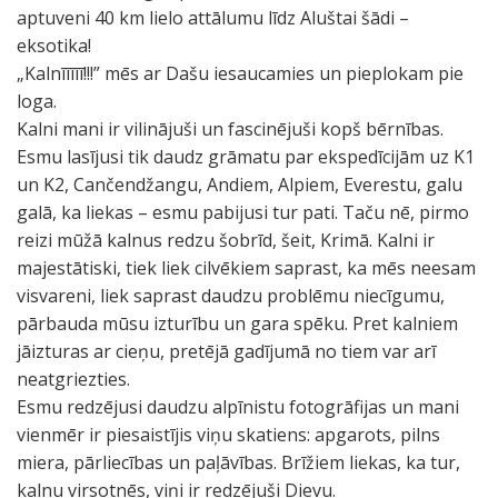
aptuveni 40 km lielo attālumu līdz Aluštai šādi –
eksotika!
„Kalnīīīīī!!!” mēs ar Dašu iesaucamies un pieplokam pie
loga.
Kalni mani ir vilinājuši un fascinējuši kopš bērnības.
Esmu lasījusi tik daudz grāmatu par ekspedīcijām uz K1
un K2, Cančendžangu, Andiem, Alpiem, Everestu, galu
galā, ka liekas – esmu pabijusi tur pati. Taču nē, pirmo
reizi mūžā kalnus redzu šobrīd, šeit, Krimā. Kalni ir
majestātiski, tiek liek cilvēkiem saprast, ka mēs neesam
visvareni, liek saprast daudzu problēmu niecīgumu,
pārbauda mūsu izturību un gara spēku. Pret kalniem
jāizturas ar cieņu, pretējā gadījumā no tiem var arī
neatgriezties.
Esmu redzējusi daudzu alpīnistu fotogrāfijas un mani
vienmēr ir piesaistījis viņu skatiens: apgarots, pilns
miera, pārliecības un paļāvības. Brīžiem liekas, ka tur,
kalnu virsotnēs, viņi ir redzējuši Dievu.