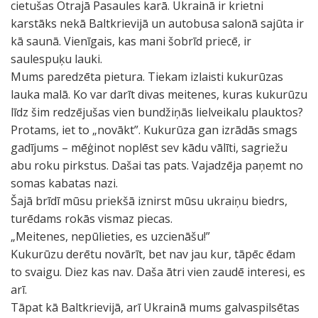
cietušas Otrajā Pasaules karā. Ukrainā ir krietni
karstāks nekā Baltkrievijā un autobusa salonā sajūta ir
kā saunā. Vienīgais, kas mani šobrīd priecē, ir
saulespuķu lauki.
Mums paredzēta pietura. Tiekam izlaisti kukurūzas
lauka malā. Ko var darīt divas meitenes, kuras kukurūzu
līdz šim redzējušas vien bundžiņās lielveikalu plauktos?
Protams, iet to „novākt”. Kukurūza gan izrādās smags
gadījums – mēģinot noplēst sev kādu vālīti, sagriežu
abu roku pirkstus. Dašai tas pats. Vajadzēja paņemt no
somas kabatas nazi.
Šajā brīdī mūsu priekšā iznirst mūsu ukraiņu biedrs,
turēdams rokās vismaz piecas.
„Meitenes, nepūlieties, es uzcienāšu!”
Kukurūzu derētu novārīt, bet nav jau kur, tāpēc ēdam
to svaigu. Diez kas nav. Daša ātri vien zaudē interesi, es
arī.
Tāpat kā Baltkrievijā, arī Ukrainā mums galvaspilsētas