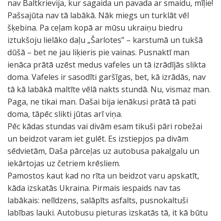
nav Baltkrievija, kur sagaida un pavada ar smaidu, mīļie!
Pašsajūta nav tā labākā. Nāk miegs un turklāt vēl
šķebina. Pa ceļam kopā ar mūsu ukraiņu biedru
iztukšoju lielāko daļu „Šarlotes” – karstumā un tukšā
dūšā – bet ne jau liķieris pie vainas. Pusnaktī man
ienāca prātā uzēst medus vafeles un tā izrādījās slikta
doma. Vafeles ir sasodīti garšīgas, bet, kā izrādās, nav
tā kā labākā maltīte vēlā nakts stundā. Nu, vismaz man.
Paga, ne tikai man. Dašai bija ienākusi prātā tā pati
doma, tāpēc slikti jūtas arī viņa.
Pēc kādas stundas vai divām esam tikuši pāri robežai
un beidzot varam iet gulēt. Es izstiepjos pa divām
sēdvietām, Daša pārceļas uz autobusa pakaļgalu un
iekārtojas uz četriem krēsliem.
Pamostos kaut kad no rīta un beidzot varu apskatīt,
kāda izskatās Ukraina. Pirmais iespaids nav tas
labākais: nelīdzens, salāpīts asfalts, pusnokaltuši
labības lauki. Autobusu pieturas izskatās tā, it kā būtu