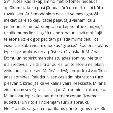
6 minūtes. Kad izkāpjam no metro tomēr nedaudz
apjūkam uz kuru pusi jādodas ārā no metro, lai būtu
tuvāk jāiet. Ar čemodāniem nav īsti vēlmes ilgstoši
meklēt pareizo ceļu, tādēļ pajautāju vienam itāļu
jaunietim. Esmu pārsteigta par laipno attieksmi, viņš
uznāk mums līdzi augšā uz perona un savā mobīlajā
telefonā uzliek gps pēc tam parāda mums ceļu līdz
viesnīcai. Saku viņam daudzus "gracias". Šodienas plāns
iepirkt produktus un atpūsties, rīt apskatīt Milānas
Domu un nopirkt man skaistu ādas somiņu. Meita ir
man iedevusi vizītkarti ar adresi un telefonu nelielam
veikalam, kur nesen Milānā izdevīgi nopirkusi vairākas
ādas somiņas. Palūdzu viesnīcas administratoru turp
piezvanīt, izrādījās ka veikaliņš vairs neeksistē, Milānā
viņiem nav sevišķi veicies. Izjautāju administratoru, kur
Milānā var iepirkties par mērenām cenām(izņemot
autletus) un rītdien nolemjam turp aizbraukt.
No rīta mūs sagaida nepatīkams pārsteigums no + 36