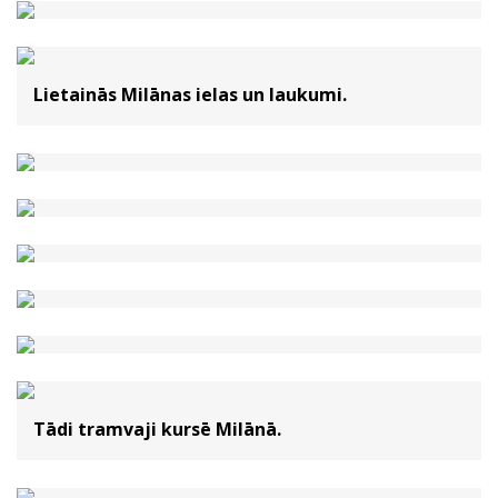
Lietainās Milānas ielas un laukumi.
Tādi tramvaji kursē Milānā.