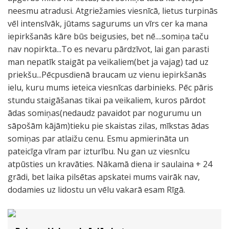
neesmu atradusi. Atgriežamies viesnīcā, lietus turpinās
vēl intensīvāk, jūtams sagurums un vīrs cer ka mana
iepirkšanās kāre būs beigusies, bet nē....somiņa taču
nav nopirkta...To es nevaru pārdzīvot, lai gan parasti
man nepatīk staigāt pa veikaliem(bet ja vajag) tad uz
priekšu...Pēcpusdienā braucam uz vienu iepirkšanās
ielu, kuru mums ieteica viesnīcas darbinieks. Pēc pāris
stundu staigāšanas tikai pa veikaliem, kuros pārdot
ādas somiņas(nedaudz pavaidot par nogurumu un
sāpošām kājām)tieku pie skaistas zilas, mīkstas ādas
somiņas par atlaižu cenu. Esmu apmierināta un
pateicīga vīram par izturību. Nu gan uz viesnīcu
atpūsties un kravāties. Nākamā diena ir saulaina + 24
grādi, bet laika pilsētas apskatei mums vairāk nav,
dodamies uz lidostu un vēlu vakarā esam Rīgā.