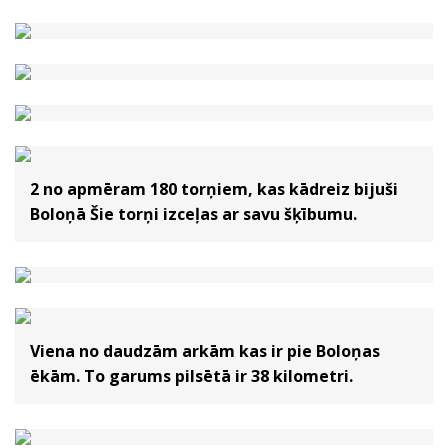
2 no apmēram 180 torņiem, kas kādreiz bijuši
Boloņā Šie torņi izceļas ar savu šķībumu.
Viena no daudzām arkām kas ir pie Boloņas
ēkām. To garums pilsētā ir 38 kilometri.