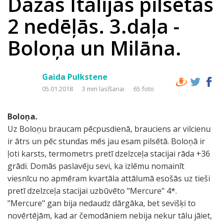
Dažas Itālijas pilsētas
2 nedēļās. 3.daļa -
Boloņa un Milāna.
Gaida Pulkstene
05.01.2018
3 min lasīšanai
65 foto
Boloņa.
Uz Boloņu braucam pēcpusdienā, brauciens ar vilcienu
ir ātrs un pēc stundas mēs jau esam pilsētā. Boloņā ir
ļoti karsts, termometrs pretī dzelzceļa stacijai rāda +36
grādi. Domās paslavēju sevi, ka izlēmu nomainīt
viesnīcu no apmēram kvartāla attālumā esošās uz tieši
pretī dzelzceļa stacijai uzbūvēto "Mercure" 4*.
"Mercure" gan bija nedaudz dārgāka, bet sevišķi to
novērtējām, kad ar čemodāniem nebija nekur tālu jāiet,