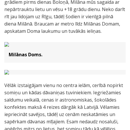
grādiem pirms dienas Boloņā, Milāna mūs sagaida ar
nepārtrauktu lietu un vēsu +18 grādu dienu. Neko darīt
rīt jau lidojam uz Rīgu, tādēļ šodien ir vienīgā pilnā
diena Milānā. Braucam ar metro līdz Milānas Domam,
apskatam Doma laukumu un tuvākās ieliņas.
Milānas Doms.
Vēlāk izstaigājam vienu no centra ielām, cerībā nopirkt
somiņu un kādas dāvaniņas tuviniekiem. Iegriežamies
saldumu veikalā, cenas ir astronomiskas, šokolādes
konfektes maksā 4 reizes dārgāk kā Latvijā. Vēlamies
iepriecināt savējos, tādēļ uz cenām neskatāmies un
sapērkam dāvanas mīļajiem. Esam nedaudz nosaluši,
apģērbs mitrs no lietus, bet somiņu tādu kā vēlējos