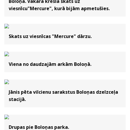
Boloņa. Vakara krēslā skats uz
viesnīcu"Mercure", kurā bijām apmetušies.
Skats uz viesnīcas "Mercure" dārzu.
Viena no daudzajām arkām Boloņā.
Jānis pēta vilcienu sarakstus Boloņas dzelzceļa
stacijā.
Drupas pie Boloņas parka.