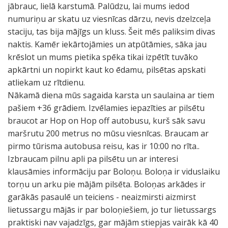
jābrauc, lielā karstumā. Palūdzu, lai mums iedod
numuriņu ar skatu uz viesnīcas dārzu, nevis dzelzceļa
staciju, tas bija mājīgs un kluss. Šeit mēs paliksim divas
naktis. Kamēr iekārtojāmies un atpūtāmies, sāka jau
krēslot un mums pietika spēka tikai izpētīt tuvāko
apkārtni un nopirkt kaut ko ēdamu, pilsētas apskati
atliekam uz rītdienu.
Nākamā diena mūs sagaida karsta un saulaina ar tiem
pašiem +36 grādiem. Izvēlamies iepazīties ar pilsētu
braucot ar Hop on Hop off autobusu, kurš sāk savu
maršrutu 200 metrus no mūsu viesnīcas. Braucam ar
pirmo tūrisma autobusa reisu, kas ir 10:00 no rīta..
Izbraucam pilnu apli pa pilsētu un ar interesi
klausāmies informāciju par Boloņu. Boloņa ir viduslaiku
torņu un arku pie mājām pilsēta. Boloņas arkādes ir
garākās pasaulē un teiciens - neaizmirsti aizmirst
lietussargu mājās ir par boloņiešiem, jo tur lietussargs
praktiski nav vajadzīgs, gar mājām stiepjas vairāk kā 40