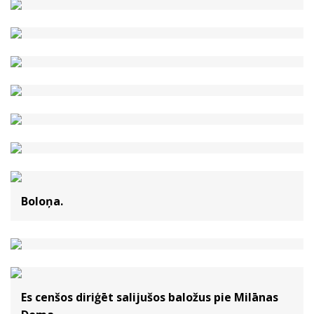
Boloņa.
Es cenšos diriģēt salijušos baložus pie Milānas