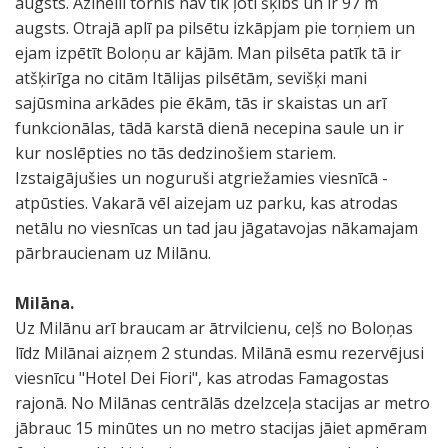
augsts. Azinelli tornis nav tik ļoti šķībs un ir 97 m
augsts. Otrajā aplī pa pilsētu izkāpjam pie torņiem un
ejam izpētīt Boloņu ar kājām. Man pilsēta patīk tā ir
atšķirīga no citām Itālijas pilsētām, sevišķi mani
sajūsmina arkādes pie ēkām, tās ir skaistas un arī
funkcionālas, tādā karstā dienā necepina saule un ir
kur noslēpties no tās dedzinošiem stariem.
Izstaigājušies un noguruši atgriežamies viesnīcā -
atpūsties. Vakarā vēl aizejam uz parku, kas atrodas
netālu no viesnīcas un tad jau jāgatavojas nākamajam
pārbraucienam uz Milānu.
Milāna.
Uz Milānu arī braucam ar ātrvilcienu, ceļš no Boloņas
līdz Milānai aizņem 2 stundas. Milānā esmu rezervējusi
viesnīcu "Hotel Dei Fiori", kas atrodas Famagostas
rajonā. No Milānas centrālās dzelzceļa stacijas ar metro
jābrauc 15 minūtes un no metro stacijas jāiet apmēram