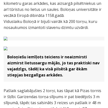
kilometru garas arkādes, kas aizsargā pilsētniekus un
arī tūristus no lietus un saules. Boloņas universitāte ir
vecākā Eiropā dibināta 1158.gadā.
Viduslaiku Boloņā ir bijuši vairāk kā 200 torņu, kuru
nosaukumos izmantoti slavenu dzimtu uzvārdi.
Boloņiešu iemīļots teiciens ir neaizmirsti
aizmirst lietussargu mājās, jo tas praktiski nav
vajadzīgs, tādēļ ka visā pilsētā gar ēkām
stiepjas bezgalīgas arkādes.
Pašlaik saglabājušies 2 torņi, kas tāpat kā Pizas tornis
ir šķībi. Garizendas torņa slīpums ir pat biedējošs 3 m
slīpumā, tāpēc tas saīsināts 3 reizes un pašlaik ir 48 m