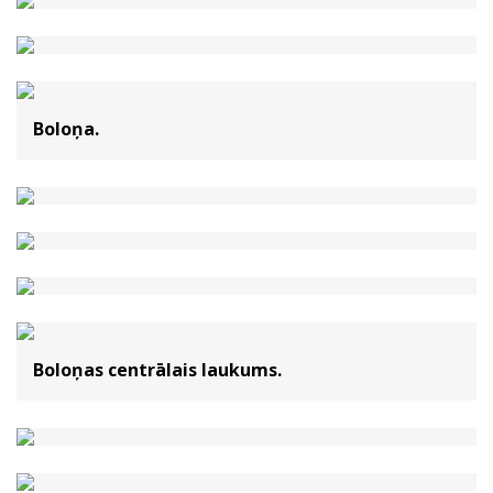
Boloņa.
Boloņas centrālais laukums.