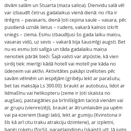
divām salām un Stuarta (maza saliņa). Dienvidu salā vēl
var izbaudīt četrus gadalaikus vienā dienā: no rīta ir
drēgns – pavasaris, dienā ļoti cepina saule – vasara, pēc
pusdienā uznāk lietus – rudens, vakarā kalnos izkrīt
sniegs – ziema. Esmu izbaudījusi šo gada laiku maiņu,
vasaras vidū, uz sevis – vakarā bija šausmīgi augsti. Bet
nu es esmu ļoti salīga un tāda gadalaiku maiņa
nenotiek pārāk bieži. Šajā valsti var atpūstie, kā vien
sirdij tiek: mierīgi kādā hotelī vai motelī pie kāda no
ūdeņeim vai aktīvi. Aktivitātes pakāpi izvēloties pēc
savām vēlmēm un iespējām (gribēju lekt ar parašutu,
bet tas maksāja Ls 300.00): braukt ar autobusu, lidot ar
lidmašīnu vai helikopteru (zeme ir ļoti skaista no
augšas), pastaigāties pa brīnišķīgām taciņā vienām vai
ar grupu (vienreizēji), braukt ar ātrumlaivām pa upēm
vai pa ezeriem (baigi labi), lekt ar gumiju (Kvinstona ir
šīs kā arī citu traku atrakciju dzimtene), ar izpletni,
banģi roketu (forši), paraglaindingu (skaisti) utt. Jā jums