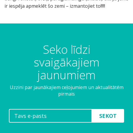
ir iespēja apmeklēt šo zemi – izmantojiet to!!!!!
Seko līdzi
svaigākajiem
jaunumiem
Uzzini par jaunākajiem ceļojumiem un aktualitātēm
pirmais
SEKOT