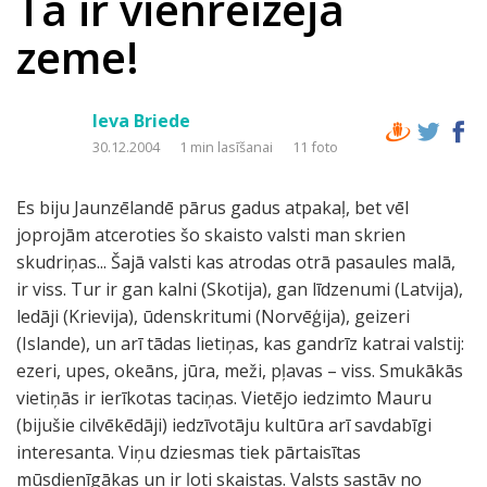
Tā ir vienreizējā
zeme!
Ieva Briede
30.12.2004
1 min lasīšanai
11 foto
Es biju Jaunzēlandē pārus gadus atpakaļ, bet vēl
joprojām atceroties šo skaisto valsti man skrien
skudriņas... Šajā valsti kas atrodas otrā pasaules malā,
ir viss. Tur ir gan kalni (Skotija), gan līdzenumi (Latvija),
ledāji (Krievija), ūdenskritumi (Norvēģija), geizeri
(Islande), un arī tādas lietiņas, kas gandrīz katrai valstij:
ezeri, upes, okeāns, jūra, meži, pļavas – viss. Smukākās
vietiņās ir ierīkotas taciņas. Vietējo iedzimto Mauru
(bijušie cilvēkēdāji) iedzīvotāju kultūra arī savdabīgi
interesanta. Viņu dziesmas tiek pārtaisītas
mūsdienīgākas un ir ļoti skaistas. Valsts sastāv no