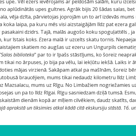
gles upe.. Vēl ezers ievērojams ar peldošām salām, kuru izcel
o aplūdinātās upes gultnes. Agrāk bijis 20 šādas salas, bet
ala, vēja dzīta, pārvietojas joprojām un to arī izdevās mums 
 koka laipa, pa kuru mēs visi aizstaigājām līdz pat ezera gal
 pasakaini dzidrs. Tajā, malās augošo koku spoguļattēls , ja
, kur īstais koks.
E
zera malā ir uzcelts skatu tornis. Nepae
aistajiem skatiem no augšas uz ezeru un Ungurpils ciematiņu.
"Salas biblioteka
" par to ir īpašs stāstījums, ko šoreiz neaprak
ikai no ārpuses, jo bija pa vēlu, lai iekļūtu iekšā. Laiks ir ātr
 doties mājas virzienā. Sakāpam atkal pa mašīnām, šoreiz b
autobusā braucējiem, mums tikai nedaudz kilometru līdz Lim
 uz Mazsalacu, mums uz Rīgu. No Limbažiem nogriežamies u
sejas un pa to līdz Rīgai. Rīgu sasniedzam dziļā tumsā. Esm
skaistām dienām kopā ar mīļiem cilvēkiem, daudz skatīts, da
ajā aprakstā un tiksimies atkal kādā citā ekskursiju stāstā.
16. u