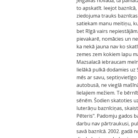
Jelgavas novadā, tā pamat
to apskatīt. Ieejot baznīc
ziedojuma trauks baznīca
satiekam manu meitiņu, ku
bet Rīgā vairs nepiestājām
pievakarē, nomācies un neda
ka nekā jauna nav ko skatīt
zemes zem kokiem lapu manā
Mazsalacā iebraucam mel
lielākā pulkā dodamies uz S
mēs ar savu, septiņvietīgo
autobusā, ne vieglā mašīn
lielajiem mežiem. Te bērnī
sēnēm. Šodien skatoties uz
luterāņu baznīciņas, skaist
Pēteris". Padomju gados baz
darbu nav pārtraukusi, pul
savā baznīcā. 2002. gadā n