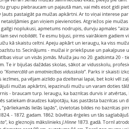
istu grupu piebraucam un pajautā man, vai mēs esot gidi piet
 ļauts pastaigāt pa muižas apkārtni. Ar to viņai interese pa
netaisījāmies gan viņiem pievienoties. Atgriežos pie muižas 
 galīgi noplukusi, apmetums nodrupis, durvju apmales "aizaud
am sevi nobildēt. Te esmu bijusi, pirms vairākiem gadiem 
uižu kā skaistu celtni. Apeju apkārt un ieraugu, ka viss mui
azīstu to. Secinājums - muižai ir priekšpuse un pakaļpuse un
ūtības visur un visās jomās. Muiža jau no 20. gadsimta 20 - t
ām. Te ir bijušas dažādas skolas, sākot ar vidusskolu, profes
ko
"Komercālā un amatniecības vidusskola
". Parks ir skaisti izk
zīmes, pa vējam aizlido pa dzeltenai lapai, bet koki vēl zaļā
ājuši muižas apkārtni, iepazinuši muižu un varam doties tāl
rnis - braucam turp. Ieraugu, ka baznīcas durvis ir atvērta
mēs satiekam draudzes kalpotāju, kas pastāsta baznīcas un 
, "pārliekamās lielās lapās", izvietotas bildes no baznīcas p
 1824. - 1872. gadam. 1862. būvētas ērģeles un tās saglabāju
sta"
, ko gleznojis mākslinieks
J.Hinne
1873. gadā. Tornī atrodo