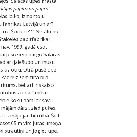
eļos, Salacas upes krastā,
altijas papīra un papes
olas laikā, izmantoju
 fabrikas Latvijā un arī
 u.c. Šodien ??? Netālu no
taiceles papīrfabrikai.
 nav. 1999. gadā esot
 starp kokiem mirgo Salacas
 tad arī jāiešūpo un mūsu
s uz otru. Otrā pusē upei,
 kādreiz zem tilta bija
tums, bet arī ir skaists. .
 autobuss un arī mūsu
 senie koku nami ar savu
 mājām dārzi, zied puķes.
tu zināju jau bērnībā. Šeit
esot 65 m virs jūras līmeņa
i strautiņi un Jogles upe,