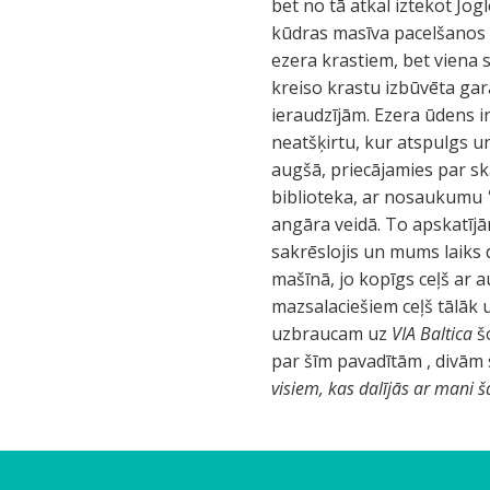
bet no tā atkal iztekot Jo
kūdras masīva pacelšanos n
ezera krastiem, bet viena s
kreiso krastu izbūvēta gara
ieraudzījām. Ezera ūdens ir
neatšķirtu, kur atspulgs un
augšā, priecājamies par sk
biblioteka, ar nosaukumu
angāra veidā. To apskatījām t
sakrēslojis un mums laiks
mašīnā, jo kopīgs ceļš ar 
mazsalaciešiem ceļš tālāk
uzbraucam uz
VIA Baltica
šo
par šīm pavadītām , divām 
visiem, kas dalījās ar mani š