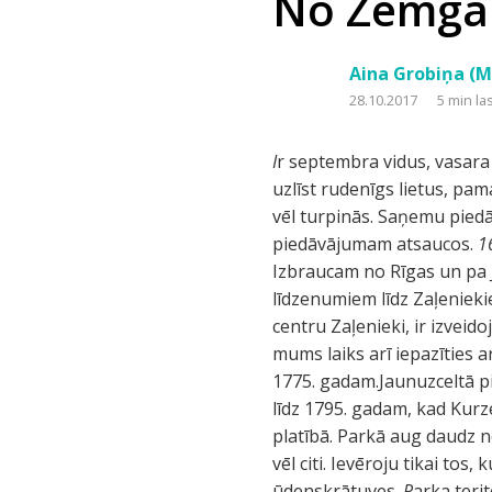
No Zemgal
Aina Grobiņa (M
28.10.2017
5 min la
I
r septembra vidus, vasara 
uzlīst rudenīgs lietus, pa
vēl turpinās. Saņemu piedā
piedāvājumam atsaucos.
1
Izbraucam no Rīgas un pa J
līdzenumiem līdz Zaļeniek
centru Zaļenieki, ir izveido
mums laiks arī iepazīties 
1775. gadam.Jaunuzceltā pi
līdz 1795. gadam, kad Kurz
platībā. Parkā aug daudz n
vēl citi. Ievēroju tikai tos
ūdenskrātuves.
P
arka teri