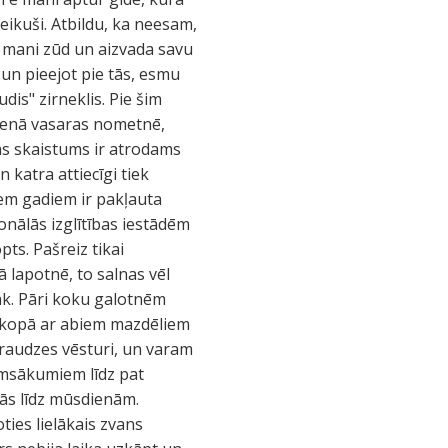
eikuši. Atbildu, ka neesam,
r mani zūd un aizvada savu
un pieejot pie tās, esmu
is" zirneklis. Pie šim
vienā vasaras nometnē,
žas skaistums ir atrodams
 katra attiecīgi tiek
iem gadiem ir pakļauta
ionālās izglītības iestādēm
opts. Pašreiz tikai
 lapotnē, to salnas vēl
āk. Pāri koku galotnēm
s, kopā ar abiem mazdēliem
draudzes vēsturi, un varam
irmsākumiem līdz pat
šās līdz mūsdienām.
ties lielākais zvans