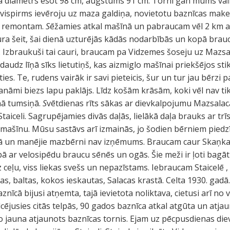
a diametrs esot 98 cm, augstums 91 cm. Tornī gan mums vair
ā, vispirms ievēroju uz maza galdiņa, novietotu baznīcas mak
s remontam.
S
ēžamies atkal mašīnā un pabraucam vēl 2 km a
ra šeit, šai dienā uzturējās kādās nodarbībās un kopā brau
. Izbraukuši tai cauri, braucam pa Vidzemes šoseju uz Mazsal
udz līņā sīks lietutiņš, kas aizmiglo mašīnai priekšējos stikl
ies. Te, rudens vairāk ir savi pieteicis, šur un tur jau bērzi 
mi biezs lapu paklājs. Līdz košām krāsām, koki vēl nav tiku
nā tumsiņā.
S
vētdienas rīts sākas ar dievkalpojumu Mazsalaca
taiceli. Sagrupējamies divās daļās, lielākā daļa brauks ar tr
 mašīnu. Mūsu sastāvs arī izmainās, jo šodien bērniem piedz
ā un manējie mazbērni nav izņēmums. Braucam caur Skaņkalni
bā ar velosipēdu braucu sēnēs un ogās. Šie meži ir ļoti bag
 ceļu, viss liekas svešs un nepazīstams. Iebraucam Staicelē ,
as, baltas, kokos ieskautas, Salacas krastā. Celta 1930. gadā
nīcā bijusi atņemta, tajā ievietota noliktava, cietusi arī n
cējusies citās telpās, 90 gados baznīca atkal atgūta un atja
o jauna atjaunots baznīcas tornis. Ejam uz pēcpusdienas di