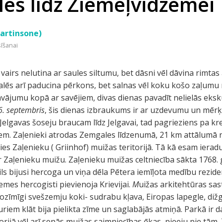
es līdz Ziemeļvidzemei
artinsone)
sīšanai
vairs nelutina ar saules siltumu, bet dāsni vēl dāvina rimtas
malēs arī paducina pērkons, bet salnas vēl koku košo zaļumu
vājumu kopā ar savējiem, divas dienas pavadīt nelielās ekskur
6. septembris
, šis dienas izbraukums ir ar uzdevumu un mērķi
elgavas šoseju braucam līdz Jelgavai, tad pagrieziens pa kr
iem. Zaļenieki atrodas Zemgales līdzenumā, 21 km attālumā n
jies Zaļenieku ( Griinhof) muižas teritorijā. Tā kā esam ieraduš
ar Zaļenieku muižu. Zaļenieku muižas celtniecība sākta 1768. 
ls bijusi hercoga un viņa dēla Pētera iemīļota medību rezide
emes hercogisti pievienoja Krievijai.
M
uižas arkitehtūras sas
ozīmīgi svešzemju koki- sudrabu kļava, Eiropas lapegle, dižg
, kuriem klāt bija pielikta zīme un saglabājās atmiņā. Parkā ir d
torijā vēl arī senās muižas saimniecības ēkas, pieeju pie tām