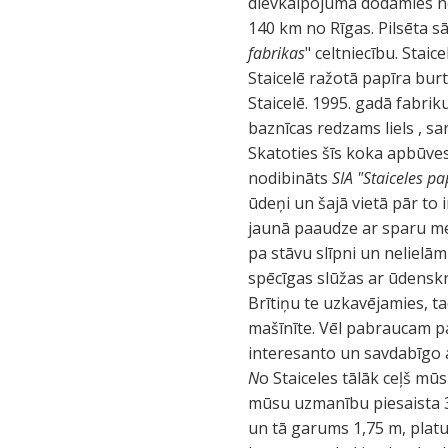
dievkalpojuma dodamies neli
140 km no Rīgas. Pilsēta s
fabrikas
" celtniecību. Stai
Staicelē ražotā papīra burt
Staicelē. 1995. gadā fabri
baznīcas redzams liels , sa
Skatoties šīs koka apbūves
nodibināts
SIA "Staiceles pa
ūdeņi un šajā vietā pār to 
jaunā paaudze ar sparu met
pa stāvu slīpni un nelielām 
spēcīgas slūžas ar ūdenskri
Brītiņu te uzkavējamies, t
mašīnīte. Vēl pabraucam pa
interesanto un savdabīgo a
N
o Staiceles tālāk ceļš mūs
mūsu uzmanību piesaista 30
un tā garums 1,75 m, platu