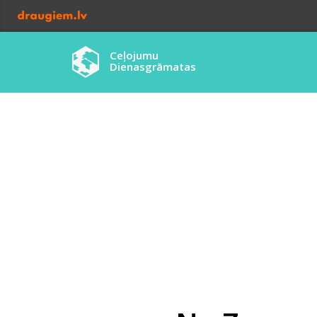
Ceļojumu
Dienasgrāmatas