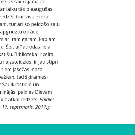
sme izskaidrojama ar
 ar laiku tās pieaugušas
redzēt. Gar visu ezera
am, tur arī šo peldošo salu
 apgrieztu otrādi,
jam arī tam garām, kāpjam
 Šeit arī atrodas liela
stīšu. Biblioteka ir celta
i aizsteidzies, ir jau stipri
ērniem jāsēžas mazā
bažiem, tad šķiramies-
z Saulkrastiem un
u mājās, paldies Dievam
udz atkal redzēts.
Paldies
n 17. septembris, 2017.g.