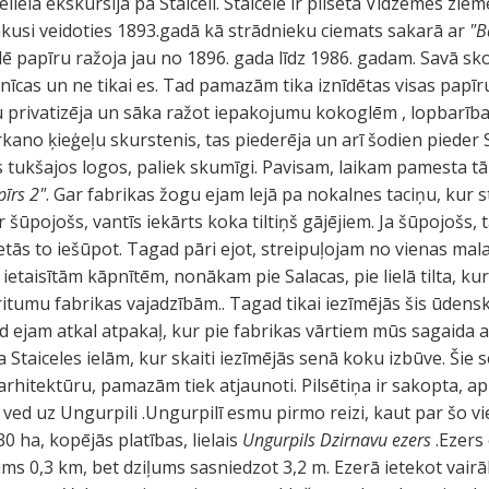
elā ekskursijā pa Staiceli. Staicele ir pilsēta Vidzemes ziem
ākusi veidoties 1893.gadā kā strādnieku ciemats sakarā ar
"B
celē papīru ražoja jau no 1896. gada līdz 1986. gadam. Savā sk
nīcas un ne tikai es. Tad pamazām tika iznīdētas visas papīru
ku privatizēja un sāka ražot iepakojumu kokoglēm , lopbarībai
rkano ķieģeļu skurstenis, tas piederēja un arī šodien pieder S
 tukšajos logos, paliek skumīgi. Pavisam, laikam pamesta tā
pīrs 2"
. Gar fabrikas žogu ejam lejā pa nokalnes taciņu, kur
ir šūpojošs, vantīs iekārts koka tiltiņš gājējiem. Ja šūpojošs,
ās to iešūpot. Tagad pāri ejot, streipuļojam no vienas mala
ietaisītām kāpnītēm, nonākam pie Salacas, pie lielā tilta, kur
tumu fabrikas vajadzībām.. Tagad tikai iezīmējās šis ūdenskri
ad ejam atkal atpakaļ, kur pie fabrikas vārtiem mūs sagaida
 Staiceles ielām, kur skaiti iezīmējās senā koku izbūve. Šie
rhitektūru, pamazām tiek atjaunoti. Pilsētiņa ir sakopta, ap
 ved uz Ungurpili .Ungurpilī esmu pirmo reizi, kaut par šo vie
 ha, kopējās platības, lielais
Ungurpils Dzirnavu ezers
.Ezers 
ms 0,3 km, bet dziļums sasniedzot 3,2 m. Ezerā ietekot vairāk