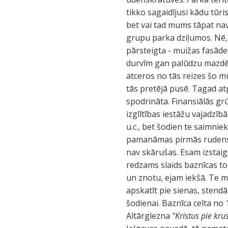
tikko sagaidījusi kādu tūr
bet vai tad mums tāpat nav
grupu parka dziļumos. Nē, 
pārsteigta - muižas fasāde
durvīm gan palūdzu mazdēl
atceros no tās reizes šo m
tās pretējā pusē. Tagad atp
spodrināta. Finansiālās gr
izglītības iestāžu vajadzīb
u.c., bet šodien te saimnie
pamanāmas pirmās rudens ie
nav skārušas. Esam izstaig
redzams slaids baznīcas to
un znotu, ejam iekšā. Te 
apskatīt pie sienas, stendā
šodienai. Baznīca celta no
Altārglezna
"Kristus pie kru