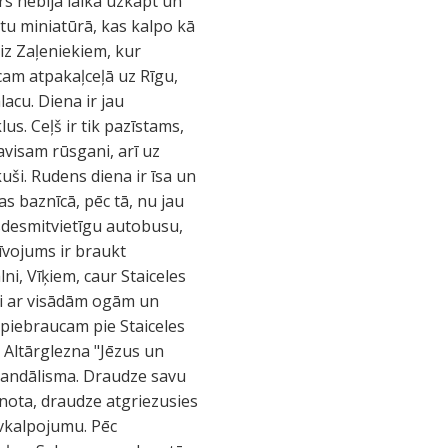
s nebija laika uzkāpt un
etu miniatūrā, kas kalpo kā
iz Zaļeniekiem, kur
cam atpakaļceļā uz Rīgu,
acu. Diena ir jau
us. Ceļš ir tik pazīstams,
pavisam rūsgani, arī uz
ši. Rudens diena ir īsa un
s baznīcā, pēc tā, nu jau
īsdesmitvietīgu autobusu,
īvojums ir braukt
, Vīķiem, caur Staiceles
āti ar visādām ogām un
 piebraucam pie Staiceles
. Altārglezna "Jēzus un
o vandālisma. Draudze savu
unota, draudze atgriezusies
evkalpojumu. Pēc