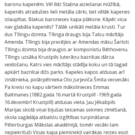
baronu kapenēm. Vēl līdz Staļina aiziešanai mūžībā,
kapenēs atradušies lieli metāla zārki, bet vēlāk kapenes
izlaupītas. Blakus baroneses kapa plāksne. Kāpēc viņa
nav glabāta kapenēs? Tālāk unikāli metāla krusti. Tur
dus Tīlingu dzimta. Tīlinga draugs bija Talsu mācītājs
Amenda. Tīlings bija precējies ar Amendas māsu Šarloti.
Tīlingu dzimta bija draugos ar komponistu Bēthovenu.
Tīlings uzsāka Krustpils luterāņu baznīcas dārza
veidošanu. Katrs vies mācītājs stādīja koku un tā tagad
apkārt baznīcai dižs parks. Kapeles kapos atdusas arī
zinātnieka, polārpētnieka Oto Jurjeviča Šmita vecvecāki.
Pa kreisi no kapu vārtiem mākslinieces Emmas
Baltmanes (1882.gada 16.martā Krustpilī -1969.gada
16.decembrī Krustpilī) atdusas vieta. Jau Jēkabpils
Marijas skolā viņai bijušas teicamas sekmes zīmēšanā,
skola sagādāja atbalstu izglītības turpināšanai
Pēterburgas Mākslas akadēmijā, tomēr vecāki tam
nepiekrituši Viņas kapa pieminekļi vairākas reizes esot