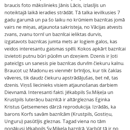
braucis foto mākslinieks Jānis Lācis, izlasījis un
noteiktajā laikā ieradies strādāt. Tā talka ievilkusies 7
gadu garumā un pa šo laiku no krūmiem baznīcas jomā
vairs ne miņas, atjaunota sakristeja, no Vācijas atvests
zvans, zvanu tornī un baznīcai ieliktas durvis,
izgatavots baznīcas jumta mets ar logiem galos, kas
veidos interesantu gaismas spēli. Kokos apkārt baznīcai
izvietoti putnu būri pūcēm un dzeņiem. Dzenis ir ļoti
pateicīgs un sanesis pie baznīcas durvīm čiekuru kalnu.
Braucot uz Madonu es vienmēr brīnījos, kur tik čaklas
vāveres, tik daudz čiekuru apstrādājušas, bet nē, tas
dzenis. Viņsš liecinieks visiem atjaunošanas darbiem
Dievnamā. Interesanti fakti. Jēkabpils Sv.Miķeļa un
Krustpils luterāņu baznīcā ir altārgleznas Eginka
Kristus Ģetsemenes dārzā reprodukcija. Izrādās, ka
barons Korfs savām baznīcām (Krustpils, Gostiņu,
Unguru) pasūtījis gleznas. Tagad viena no tām
nonākusi Jēkabpils Sv.Miķeļa baznīcā. Varbūt tā ir no