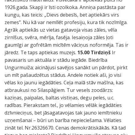
1926.gada. Skapji ir īsti ozolkoka. Anniņa pastāsta par
kungu, kas teicis: „Dievs debesīs, bet aptiekārs virs
zemes”. Nu kā var nemīlēt profesiju, kura tik nozīmīga.
Agrāk aptiekās uz vietas gatavoja visas zāles, vēla
zirnīšus, svēra, mērīja, fasēja. Iesaiņoja zāles ļoti
gaumīgi ar gofrētām micītēm vāciņus noformēja. Tas ir
jāredz. Te taps aptiekas muzejs.
15.00 Tirdziņš
Ir
pavasaris un aktuāla ir stādu iegāde. Biedrība
Ungurmuiža; aicinājusi savējos sanākt un pārdot, pirkt
un mīt pašaudzētus stādus. Andele notiek aši, jo visi
vēlas ko jaunu iegādāties. Ceļa malā stāv mašīna, kas
atbraukusi no Silaspāģiem. Tur vesels zoodārzs:
kaziņas, paipalas, baltas vistiņas, degu peles, u.c.
radības. Pierakstam tel., jo vēlamies vēlāk iegādāties
dzīvnieciņus, bet jāsagatavojas tak jauno iemītnieku
uzņemšanai – būri un barība nepieciešama. Vēlaties
zināt tel. Nr.26326670. Cenas demokrātiskākās. Kā tad