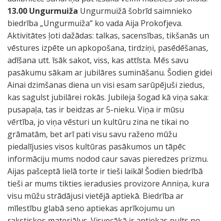
13.00 Ungurmuiža
Ungurmuižā šobrīd saimnieko
biedrība „Ungurmuiža” ko vada Aija Prokofjeva.
Aktivitātes ļoti dažādas: talkas, sacensības, tikšanās un
vēstures izpēte un apkopošana, tirdziņi, pasēdēšanas,
adīšana utt. īsāk sakot, viss, kas attīsta. Mēs savu
pasākumu sākam ar jubilāres sumināšanu. Šodien gidei
Ainai dzimšanas diena un visi esam sarūpējuši ziedus,
kas sagulst jubilārei rokās. Jubileja šogad kā viņa saka:
pusapaļa, tas ir beidzas ar 5-nieku. Viņa ir mūsu
vērtība, jo viņa vēsturi un kultūru zina ne tikai no
grāmatām, bet arī pati visu savu raženo mūžu
piedalījusies visos kultūras pasākumos un tāpēc
informāciju mums nodod caur savas pieredzes prizmu.
Aijas pašceptā lielā torte ir tieši laikā! Šodien biedrībā
tieši ar mums tikties ieradusies provizore Anniņa, kura
visu mūžu strādājusi vietējā aptiekā. Biedrība ar
mīlestību glabā seno aptiekas aprīkojumu un
rakstiskos materiālus. Visvecākā ir aptiekas pults no