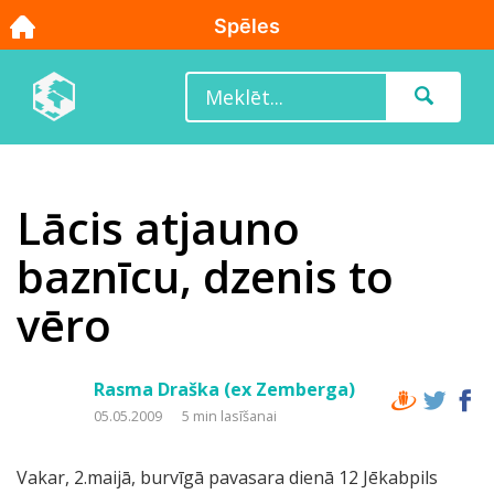
Lācis atjauno
baznīcu, dzenis to
vēro
Rasma Draška (ex Zemberga)
05.05.2009
5 min lasīšanai
Vakar, 2.maijā, burvīgā pavasara dienā 12 Jēkabpils