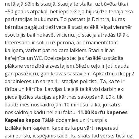
netālajā Sēlpils stacijā. Stacija te stalta, uzbūvēta tikai
~50 gadus atpakaļ, bet iepriekšējā bijusi dzeltenajā ēkā
pāri stacijas laukumam. To pastāstīja Dzintra, kuras
bērnība pagājusi tieši vecajā stacijas ēkā. Viņai vienmēr
esot bijis bail nokavēt vilcienu, jo stacija atradās tālāk.
Interesanti ir soliņi uz perona, ar ornamentētām
kājiņām, varbūt pat no cara laikiem. Stacijā ir arī
kafejnīca un WC. Dzelzceļa stacijas fasādē uzstādīta
plāksne verdzībā aizvestajiem. Sliežu ceļu ir ļoti daudz
gan pasažieru, gan kravas sastāviem. Apkārtni uzkopj 2
darbinieces un sargā 11 stacijas policisti. Tā, ka te ir
tīrība un kārtība. Latvijas Lielajā talkā visi darbinieki
piedalījušies stacijas apkārtnes sakopšanā. Lūk, tik
daudz mēs noskaidrojām 10 minūšu laikā, jo katrs
noskaidroja kādu nelielu faktu.
11.00 Korfu kapenes
Kapeles kapos
Tālāk dodamies uz Krustpils
izcilākajiem kapiem. Kapeles kapu vārti neparasti
asimetriski, iespējams tādēļ, ka skats tad vērsts tieši uz