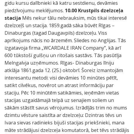
gidu kursu dalībnieki kā katru sestdienu, devāmies
piedzīvojumu meklējumos.
10.00 Krustpils dzelzceļa
stacija
Mēs nekur tālu nebrauksim, mūs tikai interesē
dzelzceļš un stacija. 1859.gadā sāka būvēt Rīgas –
Dinaburgas (tagad Daugavpils) dzelzceļu. Viss
aprīkojums nācis no ārzemēm. Sliedes no Anglijas. Tās
izgatavoja firma „WCARDALE IRAN Company”, kā arī
600 tūkstoši gulšņu un ritošais sastāvs. Tās pasūtīja
Melngalvja uzņēmumos. Rīgas- Dinaburgas līniju
atklāja 1861.gada 12. (25.) oktobrī. Šoreiz izmantojām
interesantu metodi: visi devāmies 10 minūtes pētīt,
satikt cilvēkus, novērot un atrast informāciju par
staciju. Pēc 10 minūtēm satikāmies, ieņēmām vietas
stacijas uzgaidāmajā telpā uz senajiem soliem un
sākām stāstīt savus vērojumus. Izrādījās trim no mums
dzimtu vēsture saistīta ar dzelzceļu: Dzintras tēvs un
Ivara sievas radinieks bijuši stacijas priekšnieki, mana
māte strādājusi dzelzceļa komutatorā, bet tēvs strādājis