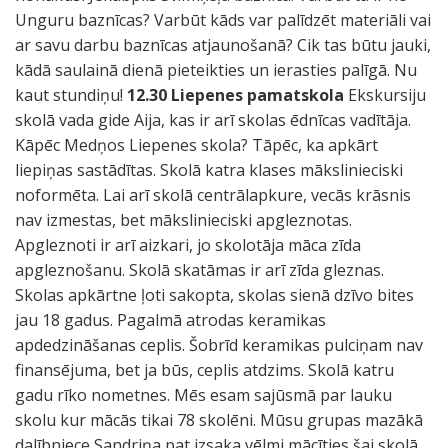
Unguru baznīcas? Varbūt kāds var palīdzēt materiāli vai
ar savu darbu baznīcas atjaunošanā? Cik tas būtu jauki,
kādā saulainā dienā pieteikties un ierasties palīgā. Nu
kaut stundiņu!
12.30 Liepenes pamatskola
Ekskursiju
skolā vada gide Aija, kas ir arī skolas ēdnīcas vadītāja.
Kāpēc Medņos Liepenes skola? Tāpēc, ka apkārt
liepiņas sastādītas. Skolā katra klases mākslinieciski
noformēta. Lai arī skolā centrālapkure, vecās krāsnis
nav izmestas, bet mākslinieciski apgleznotas.
Apgleznoti ir arī aizkari, jo skolotāja māca zīda
apgleznošanu. Skolā skatāmas ir arī zīda gleznas.
Skolas apkārtne ļoti sakopta, skolas sienā dzīvo bites
jau 18 gadus. Pagalmā atrodas keramikas
apdedzināšanas ceplis. Šobrīd keramikas pulciņam nav
finansējuma, bet ja būs, ceplis atdzims. Skolā katru
gadu rīko nometnes. Mēs esam sajūsmā par lauku
skolu kur mācās tikai 78 skolēni. Mūsu grupas mazākā
dalībniece Sandriņa pat izsaka vēlmi mācīties šai skolā.