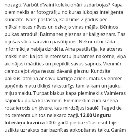
nozagti. Varbūt dīvaini kolekcionāri uzdarbojas? Kapa
piemineklis ar fotogrāfiju no kuras lūkojas inteliģenta
kundzīte. Ivars pastāsta, ka dzimis 2 gadus pēc
mākslinieces nāves un dzīvojis viņas mājās. Bēniņos
puikas atraduši Baltmanes gleznas ar kailgleznām. Tās
bijušas vācu karavīru pasūtījums. Nekur citur tāda
informācija nebija dzirdēta. Aina pastāstīja, ka atceras
mākslinieci kā ļoti ieinteresētu jaunatnes nākotnē, viņa
aicinājusi mācīties un piepildīt savus sapņus. Vienmēr
ciemos ejot viņa nesusi dāvanā gleznu. Kundzīte
palikusi atmiņā ar savu kārtīgo ārieni, matus vienmēr
apņēmis matu tīkliņš raksturīgs tam laikam un jauku,
mīļu smaidu. Turpat blakus kapa piemineklis Valmieras
kājnieku pulka karavīriem. Piemineklim zudusi senā
rota: ierocis un ķivere, kas mirdzējusi saulē. Tagad tie
no cementa un tos neiekāro zagļi.
12.00 Unguru
luterāņu baznīca
2002.gadā pie baznīcas esot bijis
uzlikts uzraksts par baznīcas apkopšanas talku. Garām