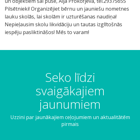
un objektiem šai pusē, Aija Prokofjeva, tel.29375655
Pilsētnieki! Organizējiet bērnu un jauniešu nometnes
lauku skolās, lai skolām ir uzturēšanas naudiņa!
Nepieļausim skolu likvidāciju un tautas izglītošnās
iespēju pasliktināšos! Mēs to varam!
Seko līdzi
svaigākajiem
jaunumiem
Uzzini par jaunākajiem ceļojumiem un aktualitātēm
pirmais