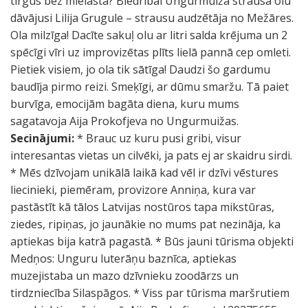
tirgus bez mielasta? Biedrībai Ungurmuiža strausa olu
dāvājusi Lilija Grugule – strausu audzētāja no Mežāres.
Ola milzīga! Dacīte sakuļ olu ar litri salda krējuma un 2
spēcīgi vīri uz improvizētas plīts lielā pannā cep omleti.
Pietiek visiem, jo ola tik sātīga! Daudzi šo gardumu
baudīja pirmo reizi. Smeķīgi, ar dūmu smaržu. Tā paiet
burvīga, emocijām bagāta diena, kuru mums
sagatavoja Aija Prokofjeva no Ungurmuižas.
Secinājumi:
* Brauc uz kuru pusi gribi, visur
interesantas vietas un cilvēki, ja pats ej ar skaidru sirdi.
* Mēs dzīvojam unikālā laikā kad vēl ir dzīvi vēstures
liecinieki, piemēram, provizore Anniņa, kura var
pastāstīt kā tālos Latvijas nostūros tapa mikstūras,
ziedes, ripiņas, jo jaunākie no mums pat nezināja, ka
aptiekas bija katrā pagastā. * Būs jauni tūrisma objekti
Medņos: Unguru luterāņu baznīca, aptiekas
muzejistaba un mazo dzīvnieku zoodārzs un
tirdzniecība Silaspāgos. * Viss par tūrisma maršrutiem