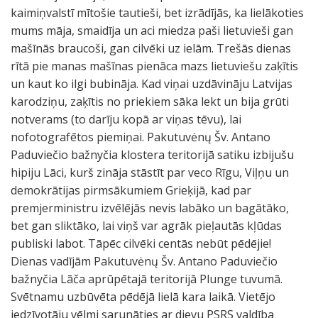
kaimiņvalstī mītošie tautieši, bet izrādījās, ka lielākoties
mums māja, smaidīja un aci miedza paši lietuvieši gan
mašīnās braucoši, gan cilvēki uz ielām. Trešās dienas
rītā pie manas mašīnas pienāca mazs lietuviešu zaķītis
un kaut ko ilgi bubināja. Kad viņai uzdāvināju Latvijas
karodziņu, zaķītis no priekiem sāka lekt un bija grūti
notverams (to darīju kopā ar viņas tēvu), lai
nofotografētos piemiņai. Pakutuvėnų Šv. Antano
Paduviečio bažnyčia klostera teritorijā satiku izbijušu
hipiju Lāci, kurš zināja stāstīt par veco Rīgu, Viļņu un
demokrātijas pirmsākumiem Grieķijā, kad par
premjerministru izvēlējās nevis labāko un bagātāko,
bet gan sliktāko, lai viņš var agrāk pieļautās kļūdas
publiski labot. Tāpēc cilvēki centās nebūt pēdējie!
Dienas vadījām Pakutuvėnų Šv. Antano Paduviečio
bažnyčia Lāča aprūpētajā teritorijā Plunge tuvumā.
Svētnamu uzbūvēta pēdējā lielā kara laikā. Vietējo
iedzīvotāju vēlmi sarunāties ar dievu PSRS valdība