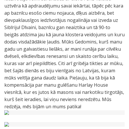
uztvēra kā apdraudējumu savai iekārtai, tāpēc pēc kara
ap baznīcu esošo ciemu nojauca, dīķus aizbēra, bet
dievpaklausīgos iedzīvotājus nogalināja vai izveda uz
Sibīriju! Dīvaini, baznīcu gan neaiztika un tā 90-to
beigās atdzima jau kā jauna klostera veidojums un kuru
dodas visdažādākie ļaudis. Mūks Gedomins, kurš manu
gadu un galvastiesu lielāks, ar mani runāja par cilvēku
dvēseli, elkdievības renesansi un skaisto cerību laiku,
kuras var arī piepildīties. Citi arī gribēja tikties ar mūku,
bet šajās dienās es biju vienīgais no Latvijas, kuram
mūks veltīja gana daudz laika. Pieļauju, ka tā bija kā
kompensācija par manu gulēšanu Harlay House
viesnīcā, kur es jutos kā masons vai narkotiku tirgotājs,
kurš šeit ieradies, lai viņu neviens neredzētu. Mūs
redzēja, mēs bijām un mums patika!