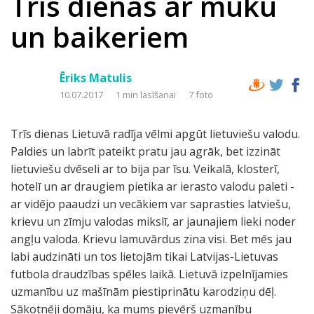
Trīs dienas ar mūku
un baikeriem
Ēriks Matulis
10.07.2017
1 min lasīšanai
7 foto
Trīs dienas Lietuvā radīja vēlmi apgūt lietuviešu valodu.
Paldies un labrīt pateikt pratu jau agrāk, bet izzināt
lietuviešu dvēseli ar to bija par īsu. Veikalā, klosterī,
hotelī un ar draugiem pietika ar ierasto valodu paleti -
ar vidējo paaudzi un vecākiem var saprasties latviešu,
krievu un zīmju valodas mikslī, ar jaunajiem lieki noder
angļu valoda. Krievu lamuvārdus zina visi. Bet mēs jau
labi audzināti un tos lietojām tikai Latvijas-Lietuvas
futbola draudzības spēles laikā. Lietuvā izpelnījamies
uzmanību uz mašīnām piestiprinātu karodziņu dēļ.
Sākotnēji domāju, ka mums pievērš uzmanību