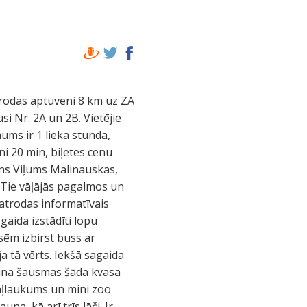
trodas aptuveni 8 km uz ZA
si Nr. 2A un 2B. Vietējie
ums ir 1 lieka stunda,
i 20 min, biļetes cenu
mens Viļums Malinauskas,
 Tie vāļājās pagalmos un
 atrodas informatīvais
gaida izstādīti lopu
sēm izbirst buss ar
a tā vērts. Iekšā sagaida
dzina šausmas šāda kvasa
otaļlaukums un mini zoo
na, kā arī trīs lāči. Ir