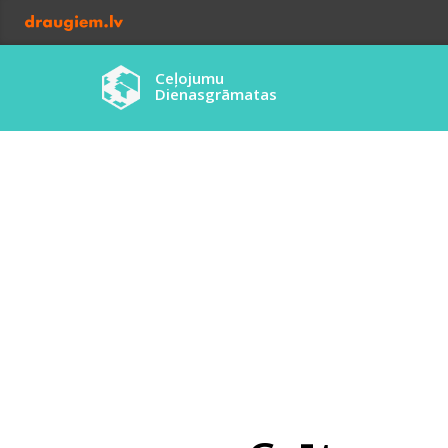
Ceļojumu
Dienasgrāmatas