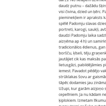
daudz putnu – dažādu šķirņu
visi čivina, dzied un ķērc.
pieminekļiem ir apraksts ka
spēlē Padomju slavas dzies
portreti, karogi, saukļi, av
daudzi Padomju laika sadzī
aizņēma ap 4 h) un samirkt 
tradicionālos ēdienus, gan
boršču, ķīseli, tēju graņen
jautājiet cik kas maksās pa
lietusgāzi, pabildējāmies 
iemest. Pavadot pēdējo va
strūklakas šovu ar gaismām
tāpēc dodamies jau zināma
Užupi, kur garām aizjoņo s
cepelīniem. Ja nu kādam ne
ķiplokiem. Izmetam līkumu