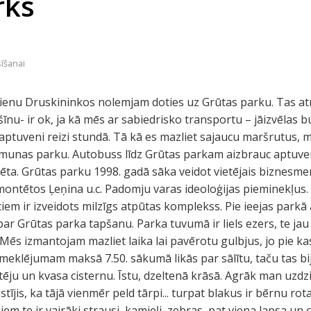
rks
sīšanai
 dienu Druskininkos nolemjam doties uz Grūtas parku. Tas a
šīnu- ir ok, ja kā mēs ar sabiedrisko transportu – jāizvēlas bu
 aptuveni reizi stundā. Tā kā es mazliet sajaucu maršrutus, m
emunas parku. Autobuss līdz Grūtas parkam aizbrauc aptuven
a lēta. Grūtas parku 1998. gadā sāka veidot vietējais biznes
montētos Ļeņina u.c. Padomju varas ideoloģijas pieminekļus.
tiem ir izveidots milzīgs atpūtas komplekss. Pie ieejas parkā
ar Grūtas parka tapšanu. Parka tuvumā ir liels ezers, te jau 
ēs izmantojam mazliet laika lai pavērotu gulbjus, jo pie ka
meklējumam maksā 7.50. sākumā likās par sālītu, taču tas bij
tēju un kvasa cisternu. Īstu, dzeltenā krāsā. Agrāk man uz
āstījis, ka tājā vienmēr peld tārpi... turpat blakus ir bērnu r
iem te ir vairāki strausi, kamieļi, zebras, pat viena lapsa un cau