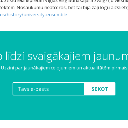
. Stiklu ielā iepretim Viļņas visglaunākajai 5 zvaigžņu viesnīc
ktēm. Nosaukumu neatceros, bet tai bija zaļi logu aizslietņ
-us/history/university-ensemble
 līdzi svaigākajiem jaun
Uzzini par jaunākajiem ceļojumiem un aktualitātēm pirmais
SEKOT