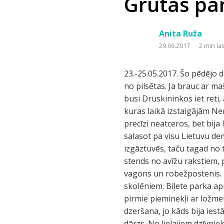
Grūtas pa
Anita Ruža
29.06.2017
2 min la
23.-25.05.2017. Šo pēdējo
no pilsētas. Ja brauc ar ma
busi Druskininkos iet reti,
kuras laikā izstaigājām N
precīzi neatceros, bet bij
salasot pa visu Lietuvu de
izgāztuvēs, taču tagad no 
stends no avīžu rakstiem, p
vagons un robežpostenis. M
skolēniem. Biļete parka ap
pirmie pieminekļi ar ložme
dzeršana, jo kāds bija iest
dārzs. No lielajiem dzīvniek