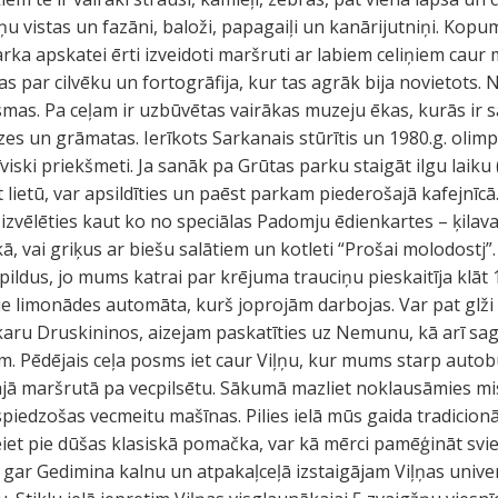
 vistas un fazāni, baloži, papagaiļi un kanārijutniņi. Kopumā
 Parka apskatei ērti izveidoti maršruti ar labiem celiņiem caur
s par cilvēku un fortogrāfija, kur tas agrāk bija novietots. 
mas. Pa ceļam ir uzbūvētas vairākas muzeju ēkas, kurās ir s
īzes un grāmatas. Ierīkots Sarkanais stūrītis un 1980.g. olimpi
viski priekšmeti. Ja sanāk pa Grūtas parku staigāt ilgu laik
lietū, var apsildīties un paēst parkam piederošajā kafejnīcā.
 izvēlēties kaut ko no speciālas Padomju ēdienkartes – ķilav
kā, vai griķus ar biešu salātiem un kotleti “Prošai molodostj
pildus, jo mums katrai par krējuma trauciņu pieskaitīja klāt 
pie limonādes automāta, kurš joprojām darbojas. Var pat glž
karu Druskininos, aizejam paskatīties uz Nemunu, kā arī s
. Pēdējais ceļa posms iet caur Viļņu, kur mums starp autobus
jā maršrutā pa vecpilsētu. Sākumā mazliet noklausāmies mis
piedzošas vecmeitu mašīnas. Pilies ielā mūs gaida tradicionā
iet pie dūšas klasiskā pomačka, var kā mērci pamēģināt svi
 gar Gedimina kalnu un atpakaļceļā izstaigājam Viļņas univ