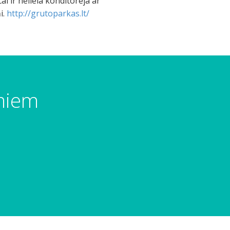
ai ir neliela konditoreja ar
i.
http://grutoparkas.lt/
umiem