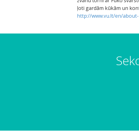
zvanu torni ar Fuko svārstu
ļoti gardām kūkām un konfe
http://www.vu.lt/en/about
Seko