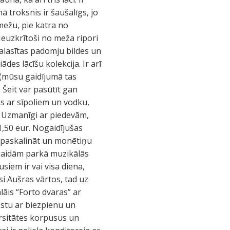
 troksnis ir šaušalīgs, jo
 mežu, pie katra no
Neuzkrītoši no meža ripori
alasītas padomju bildes un
ādes lācīšu kolekcija. Ir arī
u (mūsu gaidījumā tas
 Šeit var pasūtīt gan
as ar sīpoliem un vodku,
”. Uzmanīgi ar piedevām,
1,50 eur. Nogaidījušas
i paskalināt un monētiņu
agaidām parkā muzikālās
iem ir vai visa diena,
i Aušras vārtos, tad uz
lāis “Forto dvaras” ar
estu ar biezpienu un
ersitātes korpusus un