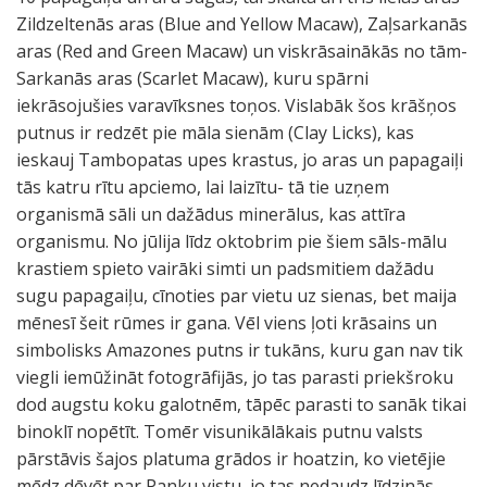
Zildzeltenās aras (Blue and Yellow Macaw), Zaļsarkanās
aras (Red and Green Macaw) un viskrāsainākās no tām-
Sarkanās aras (Scarlet Macaw), kuru spārni
iekrāsojušies varavīksnes toņos. Vislabāk šos krāšņos
putnus ir redzēt pie māla sienām (Clay Licks), kas
ieskauj Tambopatas upes krastus, jo aras un papagaiļi
tās katru rītu apciemo, lai laizītu- tā tie uzņem
organismā sāli un dažādus minerālus, kas attīra
organismu. No jūlija līdz oktobrim pie šiem sāls-mālu
krastiem spieto vairāki simti un padsmitiem dažādu
sugu papagaiļu, cīnoties par vietu uz sienas, bet maija
mēnesī šeit rūmes ir gana. Vēl viens ļoti krāsains un
simbolisks Amazones putns ir tukāns, kuru gan nav tik
viegli iemūžināt fotogrāfijās, jo tas parasti priekšroku
dod augstu koku galotnēm, tāpēc parasti to sanāk tikai
binoklī nopētīt. Tomēr visunikālākais putnu valsts
pārstāvis šajos platuma grādos ir hoatzin, ko vietējie
mēdz dēvēt par Panku vistu, jo tas nedaudz līdzinās