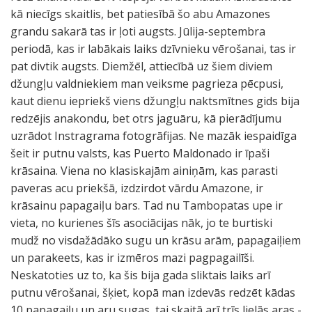
kā niecīgs skaitlis, bet patiesībā šo abu Amazones
grandu sakarā tas ir ļoti augsts. Jūlija-septembra
periodā, kas ir labākais laiks dzīvnieku vērošanai, tas ir
pat divtik augsts. Diemžēl, attiecībā uz šiem diviem
džungļu valdniekiem man veiksme pagrieza pēcpusi,
kaut dienu iepriekš viens džungļu naktsmītnes gids bija
redzējis anakondu, bet otrs jaguāru, kā pierādījumu
uzrādot Instragrama fotogrāfijas. Ne mazāk iespaidīga
šeit ir putnu valsts, kas Puerto Maldonado ir īpaši
krāsaina. Viena no klasiskajām ainiņām, kas parasti
paveras acu priekšā, izdzirdot vārdu Amazone, ir
krāsainu papagaiļu bars. Tad nu Tambopatas upe ir
vieta, no kurienes šīs asociācijas nāk, jo te burtiski
mudž no visdažādāko sugu un krāsu arām, papagaiļiem
un parakeets, kas ir izmēros mazi pagpagailīši.
Neskatoties uz to, ka šis bija gada sliktais laiks arī
putnu vērošanai, šķiet, kopā man izdevās redzēt kādas
10 papagaiļu un aru sugas, tai skaitā arī trīs lielās aras -