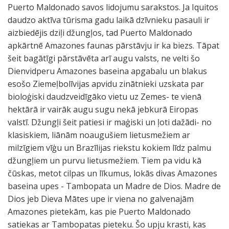
Puerto Maldonado savos lidojumu sarakstos. Ja Iquitos
daudzo aktīva tūrisma gadu laikā dzīvnieku pasauli ir
aizbiedējis dziļi džungļos, tad Puerto Maldonado
apkārtnē Amazones faunas pārstāvju ir ka biezs. Tāpat
šeit bagātīgi pārstāvēta arī augu valsts, ne velti šo
Dienvidperu Amazones baseina apgabalu un blakus
esošo Ziemeļbolīvijas apvidu zinātnieki uzskata par
bioloģiski daudzveidīgāko vietu uz Zemes- te vienā
hektārā ir vairāk augu sugu nekā jebkurā Eiropas
valstī. Džungļi šeit patiesi ir maģiski un ļoti dažādi- no
klasiskiem, liānām noaugušiem lietusmežiem ar
milzīgiem vīģu un Brazīlijas riekstu kokiem līdz palmu
džungļiem un purvu lietusmežiem. Tiem pa vidu kā
čūskas, metot cilpas un līkumus, lokās divas Amazones
baseina upes - Tambopata un Madre de Dios. Madre de
Dios jeb Dieva Mātes upe ir viena no galvenajām
Amazones pietekām, kas pie Puerto Maldonado
satiekas ar Tambopatas pieteku. Šo upju krasti, kas