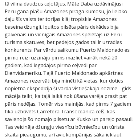
tā vilina daudzus ceļotājus. Māte Daba uzdāvinājusi
Peru gana plašu Amazones pīrāga kumosu, jo lielāko
daļu šīs valsts teritorijas klāj tropiskie Amazones
baseina džungļi. Iquitos pilsēta pāris dekādes bija
galvenais un vienīgais Amazones spēlētājs uz Peru
tūrisma skatuves, bet pēdējos gados tai ir uzradies
konkurents. Par vārdu salikumu Puerto Maldonado es
pirmo reizi uzzināju pirms mazliet vairāk nekā 20
gadiem, kad iegādājos pirmo ceļvedi par
Dienvidameriku. Tajā Puerto Maldonado apkārtnes
Amazones rezervāti bija minēti kā vietas, kur doties
nopietnā ekspedīcijā šī vārda vistiešākajā nozīmē - gids
mācēja teikt, ka tajā laikā nokļūšana varēja prasīt pat
pāris nedēļas. Tomēr viss mainījās, kad pirms 7 gadiem
tika uzbūvēts Carretera Transoceanica ceļš, kas
savienoja šo nomaļo pilsētu ar Kusko un pārējo pasauli.
Tas veicināja džungļu viesnīcu būvniecību un tūrista
skaita pieaugumu, arī aviokompānijas sāka iekļaut