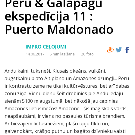
Peru & Galapagu
ekspedīcija 11 :
Puerto Maldonado
IMPRO CEĻOJUMI
14.06.2017
5 min lasīšanai
20 foto
Andu kalni, tuksneši, Klusais okeāns, vulkāni,
augstkalnu plato Altiplano un Amazones džungļi... Peru
ir kontrastu zeme ne tikai kultūrvēstures, bet arī dabas
zonu ziņā. Vienu dienu šeit drebinies pie Andu ledāju
sienām 5100 m augstumā, bet nākošā jau cepinies
Amazones lietusmežos! Amazone... šis maģiskais vārds,
neapšaubāmi, ir viens no pasaules tūrisma brendiem.
Ar biezajiem lietusmežiem, plašo upju tīklu un,
galvenokārt, krāšņo putnu un bagāto dzīvnieku valsti