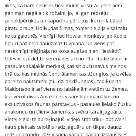
likās, ka bars nesīsies tieši mums virsū. Ar pērtiķiem
gan man negāja tik rožaini, jo, lai gan redzēju
zirnekļpērtiķus un kapucīnu pērtiķus, kuri ir labākie
pirātu draugi Holivudas filmās, tomēr tie bija visai tālu
koku galotnēs. Vienīgi Red Howler monkeys jeb Rudie
bļauri pazibēja daudzmaz tuvplānā, un viens pat
nesekmīgi mēģināja no koka augšas mani "iesvētīt".
Izdevās dzirdēt to serenādes arī no rīta- Rudie bļauri ir
pasaules skaļākie mērkaķi, kas sit pušu savus melnos
brāļus, kas mitinās Centrālamerikas džungļos. Ja izvēlas
pareizo naktsmītni (t.i.- dziļāk džungļos), tad Puerto
Maldonado ir arī viena no labākajām vietām uz Zemes,
kur vērot divus Amazones visnoslēpumainākos un
eksluzīvākos faunas pārstāvjus - pasaules lielāko čūsku
anakondu un Dienvidamerikas zvēru karali jaguāru.
Vietējie gidi te aprēķinājuši vidējo statistiku- aptuveni
katrs piektais ceļotājs redz jaguāru un tikpat daudzi
redz anakondu. 20% iespēja varbūt kādam izklausīsies