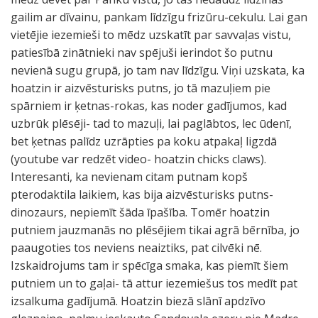
gailim ar dīvainu, pankam līdzīgu frizūru-cekulu. Lai gan
vietējie iezemieši to mēdz uzskatīt par savvaļas vistu,
patiesībā zinātnieki nav spējuši ierindot šo putnu
nevienā sugu grupā, jo tam nav līdzīgu. Viņi uzskata, ka
hoatzin ir aizvēsturisks putns, jo tā mazuļiem pie
spārniem ir ķetnas-rokas, kas noder gadījumos, kad
uzbrūk plēsēji- tad to mazuļi, lai paglābtos, lec ūdenī,
bet ķetnas palīdz uzrāpties pa koku atpakaļ ligzdā
(youtube var redzēt video- hoatzin chicks claws).
Interesanti, ka nevienam citam putnam kopš
pterodaktila laikiem, kas bija aizvēsturisks putns-
dinozaurs, nepiemīt šāda īpašība. Tomēr hoatzin
putniem jauzmanās no plēsējiem tikai agrā bērnība, jo
paaugoties tos neviens neaiztiks, pat cilvēki nē.
Izskaidrojums tam ir spēcīga smaka, kas piemīt šiem
putniem un to gaļai- tā attur iezemiešus tos medīt pat
izsalkuma gadījumā. Hoatzin biezā slānī apdzīvo