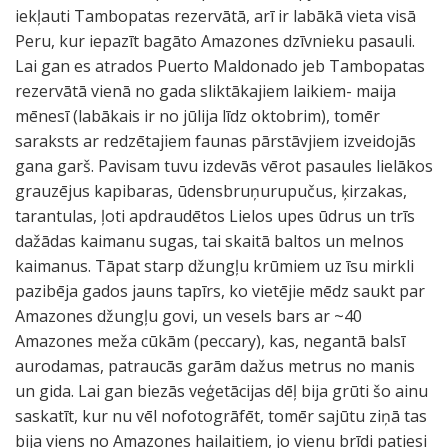
iekļauti Tambopatas rezervātā, arī ir labākā vieta visā
Peru, kur iepazīt bagāto Amazones dzīvnieku pasauli.
Lai gan es atrados Puerto Maldonado jeb Tambopatas
rezervātā vienā no gada sliktākajiem laikiem- maija
mēnesī (labākais ir no jūlija līdz oktobrim), tomēr
saraksts ar redzētajiem faunas pārstāvjiem izveidojās
gana garš. Pavisam tuvu izdevās vērot pasaules lielākos
grauzējus kapibaras, ūdensbruņurupučus, ķirzakas,
tarantulas, ļoti apdraudētos Lielos upes ūdrus un trīs
dažādas kaimanu sugas, tai skaitā baltos un melnos
kaimanus. Tāpat starp džungļu krūmiem uz īsu mirkli
pazibēja gados jauns tapīrs, ko vietējie mēdz saukt par
Amazones džungļu govi, un vesels bars ar ~40
Amazones meža cūkām (peccary), kas, negantā balsī
aurodamas, patraucās garām dažus metrus no manis
un gida. Lai gan biezās veģetācijas dēļ bija grūti šo ainu
saskatīt, kur nu vēl nofotogrāfēt, tomēr sajūtu ziņā tas
bija viens no Amazones hailaitiem, jo vienu brīdi patiesi