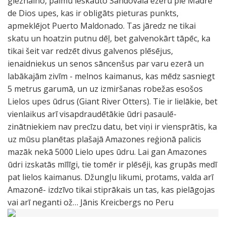
gleznaino, palmu ieskauto Sandovala ezeru pie Madre
de Dios upes, kas ir obligāts pieturas punkts,
apmeklējot Puerto Maldonado. Tas jāredz ne tikai
skatu un hoatzin putnu dēļ, bet galvenokārt tāpēc, ka
tikai šeit var redzēt divus galvenos plēsējus,
ienaidniekus un senos sāncenšus par varu ezerā un
labākajām zivīm - melnos kaimanus, kas mēdz sasniegt
5 metrus garumā, un uz izmiršanas robežas esošos
Lielos upes ūdrus (Giant River Otters). Tie ir lielākie, bet
vienlaikus arī visapdraudētākie ūdri pasaulē-
zinātniekiem nav precīzu datu, bet viņi ir viensprātis, ka
uz mūsu planētas plašajā Amazones reģionā palicis
mazāk nekā 5000 Lielo upes ūdru. Lai gan Amazones
ūdri izskatās mīlīgi, tie tomēr ir plēsēji, kas grupās medī
pat lielos kaimanus. Džungļu likumi, protams, valda arī
Amazonē- izdzīvo tikai stiprākais un tas, kas pielāgojas
vai arī neganti ož… Jānis Kreicbergs no Peru