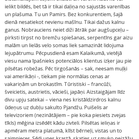
ielikt bildēs, bet tā ir tikai daļiņa no sajustās varenības
un plašuma. Tu un Pamirs. Bez konkurentiem, šajā
dienā nesatiekot nevienu mašīnu. Tikai dažus kalnu
ganus. Nobrauciens neiet diži ātrāk par augšupceļu –
pirksti tirpst no bremžu spiešanas, serpentīns gar aizu
malām un lielās velo somas liek samazināt lidojuma
lejupātrumu. Pēcpusdienā esam Kalaikumā, vietējā
viesu nama īpašnieks potenciālos klientus izķer jau pie
pilsētas robežas. Pēc tirgošanās – sak, neesam muļķi
vai amerikāņi -, tiekam pie normālas cenas ar
vakariņām un brokastīm. Tūristiski – francūži,
šveicietis, austrietis, vācieši, japāņi. Aizstaigājam līdz
divu upju satekai – viena nes kristāldzirdros kalnu
ūdeņus uz dubļu sakulto Pjandžu. Puišelis ar
televizoriem (nezinātājiem – pie koka piesiets zvejas
tīkls) mēģina izsēdēt kādu zivteli. Pilsētas ieliņas ir
apmēram metra platumā, klīst bērneļi, vistas un to
saimnieces. Sēdi upes krastā, skaties uz smuko peizāžu