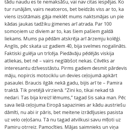
tādu naudu es te nemaksāšu, vai nav citas iespējas. Ko
tur runājām, vairs neatceros, bet beidzās viss ar to, ka
viens izsūtāmais gāja meklēt mums naktsmājas un pie
kādas jaukas tadžiku ģimenes arī atrada. Par 100
somoņiem uz diviem ar to, kas šiem pašiem galdā
liekams. Mums pa pēdām atskrēja arī ārzemju kolēģi.
Anglis, pēc skata uz gadiem 40, bija svelmes nogalināts.
Faktiski gulēja un trīcēja. Piedāvāju pēdējās viskija
atliekas, bet nē – vairs neglābšot nekas. Cilvēks ar
interesantu dzīvesstāstu. Pirms gadiem desmit pārdevis
māju, nopircis motociklu un devies ceļojumā apkārt
pasaulei. Braucis ilgāk nekā gadu, bijis arī te – Pamira
traktā. Tik pretējā virzienā. “Zini ko, tikai nekad tā
nedari. Tas bija kreizī lēmums,” tagad šis saka man. Pēc
sava lielā ceļojuma Eiropā sapazinies ar kādu austriešu
dāmīti, nu abi ir pāris, bet meitene izrādījusies pasista
uz velo ceļošanu. Tā nu tagad atvilkusi savu mīļoti uz
Pamiru otrreiz. Pamocīties. Mājas saimnieks un viņa