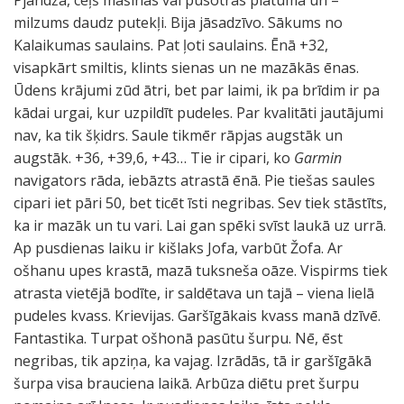
Pjandža, ceļš mašīnas vai pusotras platumā un –
milzums daudz putekļi. Bija jāsadzīvo. Sākums no
Kalaikumas saulains. Pat ļoti saulains. Ēnā +32,
visapkārt smiltis, klints sienas un ne mazākās ēnas.
Ūdens krājumi zūd ātri, bet par laimi, ik pa brīdim ir pa
kādai urgai, kur uzpildīt pudeles. Par kvalitāti jautājumi
nav, ka tik šķidrs. Saule tikmēr rāpjas augstāk un
augstāk. +36, +39,6, +43… Tie ir cipari, ko
Garmin
navigators rāda, iebāzts atrastā ēnā. Pie tiešas saules
cipari iet pāri 50, bet ticēt īsti negribas. Sev tiek stāstīts,
ka ir mazāk un tu vari. Lai gan spēki svīst laukā uz urrā.
Ap pusdienas laiku ir kišlaks Jofa, varbūt Žofa. Ar
ošhanu upes krastā, mazā tuksneša oāze. Vispirms tiek
atrasta vietējā bodīte, ir saldētava un tajā – viena lielā
pudeles kvass. Krievijas. Garšīgākais kvass manā dzīvē.
Fantastika. Turpat ošhonā pasūtu šurpu. Nē, ēst
negribas, tik apziņa, ka vajag. Izrādās, tā ir garšīgākā
šurpa visa brauciena laikā. Arbūza diētu pret šurpu