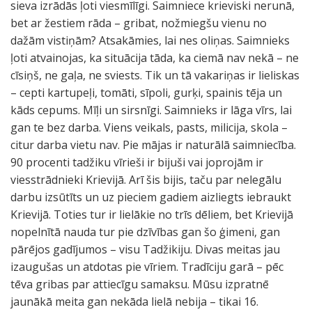
sieva izrādās ļoti viesmīlīgi. Saimniece krieviski nerunā,
bet ar žestiem rāda – gribat, nožmiegšu vienu no
dažām vistiņām? Atsakāmies, lai nes oliņas. Saimnieks
ļoti atvainojas, ka situācija tāda, ka ciemā nav nekā – ne
cīsiņš, ne gaļa, ne sviests. Tik un tā vakariņas ir lieliskas
– cepti kartupeļi, tomāti, sīpoli, gurķi, spainis tēja un
kāds cepums. Mīļi un sirsnīgi. Saimnieks ir lāga vīrs, lai
gan te bez darba. Viens veikals, pasts, milicija, skola –
citur darba vietu nav. Pie mājas ir naturālā saimniecība.
90 procenti tadžiku vīrieši ir bijuši vai joprojām ir
viesstrādnieki Krievijā. Arī šis bijis, taču par nelegālu
darbu izsūtīts un uz pieciem gadiem aizliegts iebraukt
Krievijā. Toties tur ir lielākie no trīs dēliem, bet Krievijā
nopelnītā nauda tur pie dzīvības gan šo ģimeni, gan
pārējos gadījumos – visu Tadžikiju. Divas meitas jau
izaugušas un atdotas pie vīriem. Tradīciju garā – pēc
tēva gribas par attiecīgu samaksu. Mūsu izpratnē
jaunākā meita gan nekāda lielā nebija – tikai 16.