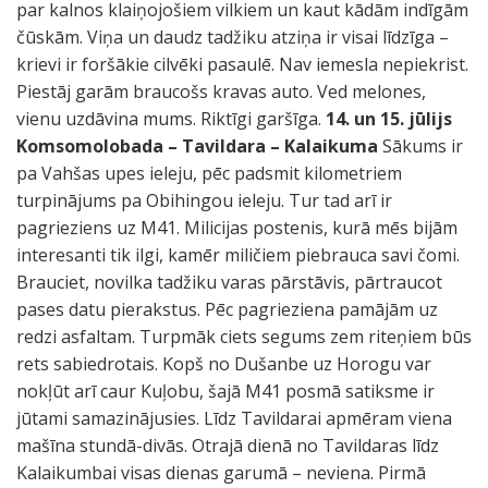
par kalnos klaiņojošiem vilkiem un kaut kādām indīgām
čūskām. Viņa un daudz tadžiku atziņa ir visai līdzīga –
krievi ir foršākie cilvēki pasaulē. Nav iemesla nepiekrist.
Piestāj garām braucošs kravas auto. Ved melones,
vienu uzdāvina mums. Riktīgi garšīga.
14. un 15. jūlijs
Komsomolobada – Tavildara – Kalaikuma
Sākums ir
pa Vahšas upes ieleju, pēc padsmit kilometriem
turpinājums pa Obihingou ieleju. Tur tad arī ir
pagrieziens uz M41. Milicijas postenis, kurā mēs bijām
interesanti tik ilgi, kamēr miličiem piebrauca savi čomi.
Brauciet, novilka tadžiku varas pārstāvis, pārtraucot
pases datu pierakstus. Pēc pagrieziena pamājām uz
redzi asfaltam. Turpmāk ciets segums zem riteņiem būs
rets sabiedrotais. Kopš no Dušanbe uz Horogu var
nokļūt arī caur Kuļobu, šajā M41 posmā satiksme ir
jūtami samazinājusies. Līdz Tavildarai apmēram viena
mašīna stundā-divās. Otrajā dienā no Tavildaras līdz
Kalaikumbai visas dienas garumā – neviena. Pirmā