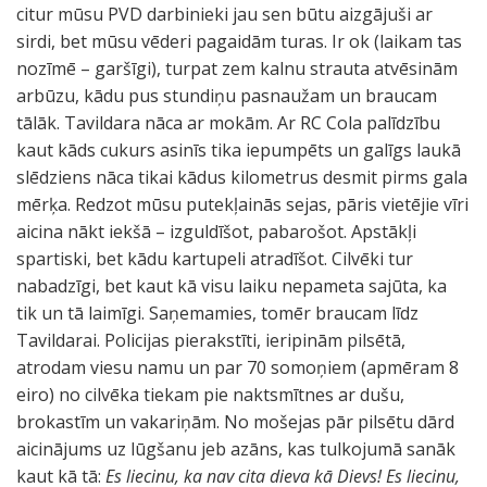
citur mūsu PVD darbinieki jau sen būtu aizgājuši ar
sirdi, bet mūsu vēderi pagaidām turas. Ir ok (laikam tas
nozīmē – garšīgi), turpat zem kalnu strauta atvēsinām
arbūzu, kādu pus stundiņu pasnaužam un braucam
tālāk. Tavildara nāca ar mokām. Ar RC Cola palīdzību
kaut kāds cukurs asinīs tika iepumpēts un galīgs laukā
slēdziens nāca tikai kādus kilometrus desmit pirms gala
mērķa. Redzot mūsu putekļainās sejas, pāris vietējie vīri
aicina nākt iekšā – izguldīšot, pabarošot. Apstākļi
spartiski, bet kādu kartupeli atradīšot. Cilvēki tur
nabadzīgi, bet kaut kā visu laiku nepameta sajūta, ka
tik un tā laimīgi. Saņemamies, tomēr braucam līdz
Tavildarai. Policijas pierakstīti, ieripinām pilsētā,
atrodam viesu namu un par 70 somoņiem (apmēram 8
eiro) no cilvēka tiekam pie naktsmītnes ar dušu,
brokastīm un vakariņām. No mošejas pār pilsētu dārd
aicinājums uz lūgšanu jeb azāns, kas tulkojumā sanāk
kaut kā tā:
Es liecinu, ka nav cita dieva kā Dievs! Es liecinu,