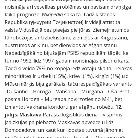
noīsināja arī veselības problēmas un pavisam draņķīga
laika prognoze.
Wikipedia
saka tā: Tadžikistānas
Republika (Ҷумҳурии Тоҷикистон) ir vidēji attīstīta
valsts Vidusāzijā bez pieejas pie jūras. Ziemeļrietumos
tā robežojas ar Uzbekistānu, ziemeļos ar Kirgizstānu,
austrumos ar Ķīnu, bet dienvidos ar Afganistānu.
Nabadzīgākā no bijušajām PSRS republikām tāpēc, ka
tur no 1992. līdz 1997. gadam norisinājās pilsoņu karš.
Tadžiki veido 79% no kopējā iedzīvotāju skaita. Lielākās
minoritātes ir uzbeki (15%), krievi (1%), kirgīzi (1%) u.c
Mūsu mērķis bija garākais, taču iespaidīgākais variants
: Dušanbe – Horoga – Vahšana – Murgaba – Oša. Proti,
posmā Horoga – Murgaba novirzoties no M41, bet
izmantot Vakhana koridoru gar afgāņu robežu.
12.
jūlijs. Maskava
Parasta loģistikas diena – vispirms
jāaizkuļas pa piebāzto Maskavas apvedceļu līdz
Domodedovai un kaut kur lidostas tuvumā jānomet
mašīna, pēc tam caur centru atpakaļ uz Vnukovu pēc