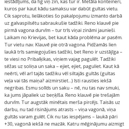
iestādījums, da fig viņ zin, kas tur ir. Metāla konteineri,
kuros par kaut kādu samaksu var dabūt gultas vietu.
Cik saprotu, lielākoties šo pakalpojumu izmanto darbā
uz galvaspilsētu sabraukušie tadžiki. Reno klauvē pie
pirmā vagona durvīm – tur trīs viņai zināmi jaunieši.
Laikam no Krievijas, bet kaut kāda problēma ar pasēm.
Tur vietu nav. Klauvē pie otrā vagona. Pidžamās lien
laukā trīs samiegojušies tadžiki, bet Reno ir uzstājīga –
te viesi no Pribalķikas, viņiem vajag pagulēt. Tadžiki
sēžas uz soliņa un saka – ejiet, ejiet, paguliet. Kaut kā
neērti, vēl arī tajās tadžiku vēl siltajās gultās (gultas
veļa vai tās maiņa? aizmirstiet…) īsti rausties iekšā
negribas. Esmu solīds un saku – nē, nu tas nav smuki,
ka jums jāpaliek uz beņķīša. Reno klauvē pie trešajām
durvīm. Tur augstāk minētais merša pircējs. Taisās uz
darbu, nu tad risinājums atrasts – viņa vagonā, viņa
gultās varam gulēt. Cik nu tas iespējams – laukā pāri
+30, vagonā iekšā ne mazāk. Katru mēģinājumu aizmigt