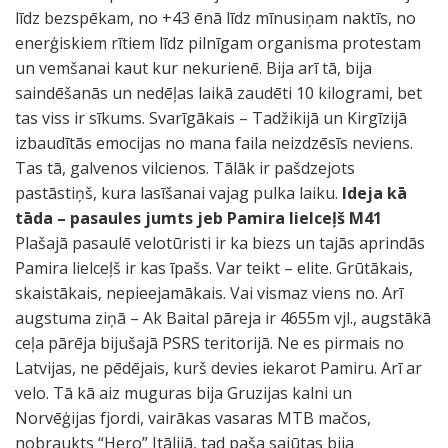
līdz bezspēkam, no +43 ēnā līdz mīnusiņam naktīs, no
enerģiskiem rītiem līdz pilnīgam organisma protestam
un vemšanai kaut kur nekurienē. Bija arī tā, bija
saindēšanās un nedēļas laikā zaudēti 10 kilogrami, bet
tas viss ir sīkums. Svarīgākais – Tadžikijā un Kirgīzijā
izbaudītās emocijas no mana faila neizdzēsīs neviens.
Tas tā, galvenos vilcienos. Tālāk ir pašdzejots
pastāstiņš, kura lasīšanai vajag pulka laiku.
Ideja kā
tāda – pasaules jumts jeb Pamira lielceļš M41
Plašajā pasaulē velotūristi ir ka biezs un tajās aprindās
Pamira lielceļš ir kas īpašs. Var teikt – elite. Grūtākais,
skaistākais, nepieejamākais. Vai vismaz viens no. Arī
augstuma ziņā – Ak Baital pāreja ir 4655m vjl., augstākā
ceļa pārēja bijušajā PSRS teritorijā. Ne es pirmais no
Latvijas, ne pēdējais, kurš devies iekarot Pamiru. Arī ar
velo. Tā kā aiz muguras bija Gruzijas kalni un
Norvēģijas fjordi, vairākas vasaras MTB mačos,
nobraukts “Hero” Itālijā, tad paša sajūtas bija