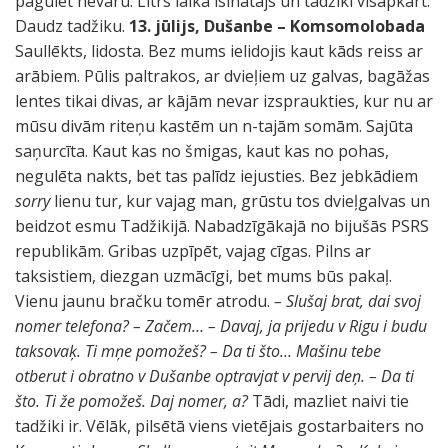
pagulēt nevaru. Litrs laika īsinātājs un tadžiki visapkārt.
Daudz tadžiku.
13. jūlijs, Dušanbe – Komsomolobada
Saullēkts, lidosta. Bez mums ielidojis kaut kāds reiss ar
arābiem. Pūlis paltrakos, ar dvieļiem uz galvas, bagāžas
lentes tikai divas, ar kājām nevar izspraukties, kur nu ar
mūsu divām riteņu kastēm un n-tajām somām. Sajūta
saņurcīta. Kaut kas no šmigas, kaut kas no pohas,
negulēta nakts, bet tas palīdz iejusties. Bez jebkādiem
sorry
lienu tur, kur vajag man, grūstu tos dvieļgalvas un
beidzot esmu Tadžikijā. Nabadzīgākajā no bijušās PSRS
republikām. Gribas uzpīpēt, vajag cīgas. Pilns ar
taksistiem, diezgan uzmācīgi, bet mums būs pakaļ.
Vienu jaunu bračku tomēr atrodu.
– Slušaj brat, dai svoj
nomer telefona?
– Začem…
– Davaj, ja prijedu v Rigu i budu
taksovaķ. Ti mņe pomožeš?
– Da ti što… Mašinu tebe
otberut i obratno v Dušanbe optravjat v pervij deņ.
– Da ti
što. Ti že pomožeš. Daj nomer, a?
Tādi, mazliet naivi tie
tadžiki ir. Vēlāk, pilsētā viens vietējais gostarbaiters no