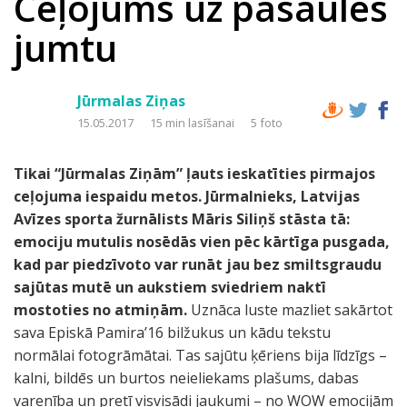
Ceļojums uz pasaules
jumtu
Jūrmalas Ziņas
15.05.2017
15 min lasīšanai
5 foto
Tikai “Jūrmalas Ziņām” ļauts ieskatīties pirmajos
ceļojuma iespaidu metos. Jūrmalnieks, Latvijas
Avīzes sporta žurnālists Māris Siliņš stāsta tā:
emociju mutulis nosēdās vien pēc kārtīga pusgada,
kad par piedzīvoto var runāt jau bez smiltsgraudu
sajūtas mutē un aukstiem sviedriem naktī
mostoties no atmiņām.
Uznāca luste mazliet sakārtot
sava Episkā Pamira’16 bilžukus un kādu tekstu
normālai fotogrāmātai. Tas sajūtu ķēriens bija līdzīgs –
kalni, bildēs un burtos neieliekams plašums, dabas
varenība un pretī visvisādi jaukumi – no WOW emocijām