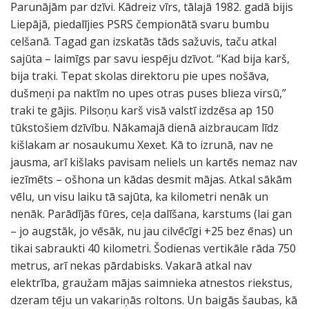
Parunājām par dzīvi. Kādreiz vīrs, tālajā 1982. gadā bijis
Liepājā, piedalījies PSRS čempionātā svaru bumbu
celšanā. Tagad gan izskatās tāds sažuvis, taču atkal
sajūta – laimīgs par savu iespēju dzīvot. “Kad bija karš,
bija traki. Tepat skolas direktoru pie upes nošāva,
dušmeņi pa naktīm no upes otras puses blieza virsū,”
traki te gājis. Pilsoņu karš visā valstī izdzēsa ap 150
tūkstošiem dzīvību. Nākamajā dienā aizbraucam līdz
kišlakam ar nosaukumu Xexet. Kā to izrunā, nav ne
jausma, arī kišlaks pavisam neliels un kartēs nemaz nav
iezīmēts – ošhona un kādas desmit mājas. Atkal sākām
vēlu, un visu laiku tā sajūta, ka kilometri nenāk un
nenāk. Parādījās fūres, ceļa dalīšana, karstums (lai gan
– jo augstāk, jo vēsāk, nu jau cilvēcīgi +25 bez ēnas) un
tikai sabraukti 40 kilometri. Šodienas vertikāle rāda 750
metrus, arī nekas pārdabisks. Vakarā atkal nav
elektrība, graužam mājas saimnieka atnestos riekstus,
dzeram tēju un vakariņās roltons. Un baigās šaubas, kā