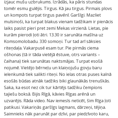
izjauc mušu uzbrukums. Izrādās, ka pāris stundas
tomēr esmu gulējis. Tirgus. Kā jau tirgus. Pirmais plovs
un kompots turpat tirgus pavēnī. Garšīgi. Mazliet
mulsinoši, ka turpat blakus vienam tadžikam ir pienācis
laiks pasist pieri pret zemi Mekas virzienā. Lietas, pie
kurām pierodi ļoti ātri. 13.30 ir sarunāta mašīna uz
Komsomolobadu. 330 somoņi. Tur tad arī sāksies
riteņdaļa. Vakarpusē esam tur. Pie pirmās ciema
ošhonas (tā ir tāda vietējā ēstuve, otrs variants –
čaihana) tiek sarunātas naktsmājas. Turpat esošā
nojumē. Vietējo bērneļu un klaiņojušu govju baru
ielenkumā tiek salikti riteņi. No ielas otras puses kalnā
esošās būdas atnāk tadžiks biki glaunākās trenuškās.
Saka, ka esot nez cik tur kārtējs tadžiku čempions
tajiešu boksā. Bijis Rīgā, kāvies Rīgas arēnā un
uzvarējis. Rāda video. Nav iemesls neticēt, šim Rīga ļoti
patikusi. Vakariņās garšīgs lagmans, dārzeņi, tējiņa.
Saimnieks nāk parunāt par dzīvi, par piedzīvoto karu,