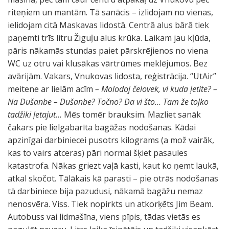
riteņiem un mantām. Tā sanācis – izlidojam no vienas,
ielidojam citā Maskavas lidostā. Centrā alus bārā tiek
paņemti trīs litru Žiguļu alus krūka. Laikam jau kļūda,
pāris nākamās stundas paiet pārskrējienos no viena
WC uz otru vai klusākas vārtrūmes meklējumos. Bez
avārijām. Vakars, Vnukovas lidosta, reģistrācija. “UtAir”
meitene ar lielām acīm
– Molodoj čelovek, vi kuda ļetite?
–
Na Dušanbe
– Dušanbe? Točno? Da vi što… Tam že toļko
tadžiki ļetajut…
Mēs tomēr brauksim. Mazliet sanāk
čakars pie lielgabarīta bagāžas nodošanas. Kādai
apzinīgai darbiniecei pusotrs kilograms (a mož vairāk,
kas to vairs atceras) pāri normai šķiet pasaules
katastrofa. Nākas griezt vaļā kasti, kaut ko ņemt laukā,
atkal skočot. Tālākais kā parasti – pie otrās nodošanas
tā darbiniece bija pazudusi, nākamā bagāžu nemaz
nenosvēra. Viss. Tiek nopirkts un atkorķēts Jim Beam.
Autobuss vai lidmašīna, viens pīpis, tādas vietās es