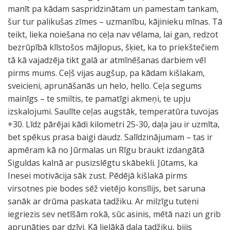
manīt pa kādam saspridzinātam un pamestam tankam,
šur tur palikušas zīmes – uzmanību, kājinieku mīnas. Tā
teikt, lieka noiešana no ceļa nav vēlama, lai gan, redzot
bezrūpībā klīstošos mājlopus, šķiet, ka to priekštečiem
tā kā vajadzēja tikt galā ar atmīnēšanas darbiem vēl
pirms mums. Ceļš vijas augšup, pa kādam kišlakam,
sveicieni, aprunāšanās un helo, hello. Ceļa segums
mainīgs – te smiltis, te pamatīgi akmeņi, te upju
izskalojumi. Saulīte ceļas augstāk, temperatūra tuvojas
+30. Līdz pārējai kādi kilometri 25-30, daļa jau ir uzmīta,
bet spēkus prasa baigi daudz. Salīdzinājumam – tas ir
apmēram kā no Jūrmalas un Rīgu braukt izdangātā
Siguldas kalnā ar pusizslēgtu skābekli. Jūtams, ka
Inesei motivācija sāk zust. Pēdējā kišlakā pirms
virsotnes pie bodes sēž vietējo konsīlijs, bet saruna
sanāk ar drūma paskata tadžiku. Ar milzīgu tuteni
iegriezis sev netīšām rokā, sūc asinis, mētā nazi un grib
aprunāties par dzīvi. Kā lielākā daļa tadžiku, bijis