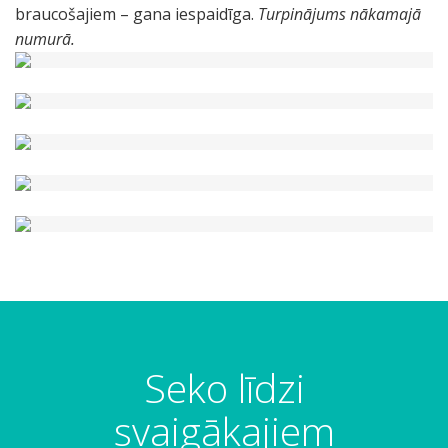
braucošajiem – gana iespaidīga.
Turpinājums nākamajā
numurā.
Seko līdzi
svaigākajiem