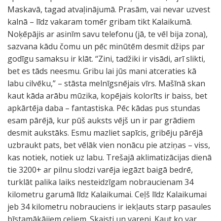
Maskavā, tagad atvaļinājumā. Prasām, vai nevar uzvest
kalnā – līdz vakaram tomēr gribam tikt Kalaikumā.
Noķēpājis ar asinīm savu telefonu (jā, te vēl bija zona),
sazvana kādu čomu un pēc minūtēm desmit džips par
godīgu samaksu ir klāt. “Zini, tadžiki ir visādi, arī slikti,
bet es tāds neesmu. Gribu lai jūs mani atceraties kā
labu cilvēku,” – stāsta melnīgsnējais vīrs. Mašīnā skan
kaut kāda arābu mūzika, kopējais kolorīts ir baiss, bet
apkārtēja daba – fantastiska. Pēc kādas pus stundas
esam pārējā, kur pūš auksts vējš un ir par grādiem
desmit aukstāks. Esmu mazliet sapīcis, gribēju pārējā
uzbraukt pats, bet vēlāk vien nonācu pie atziņas – viss,
kas notiek, notiek uz labu. Trešajā aklimatizācijas dienā
tie 3200+ ar pilnu slodzi varēja iegāzt baigā bedrē,
turklāt palika laiks nesteidzīgam nobraucienam 34
kilometru garumā līdz Kalaikumai. Ceļš līdz Kalaikumai
jeb 34 kilometru nobrauciens ir iekļauts starp pasaules
bīstamākājiem ceļiem. Skaisti un vareni. Kaut ko var