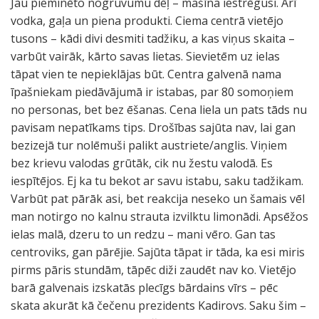
Jau pieminēto nogruvumu dēļ – mašīna iestrēgusi. Arī
vodka, gaļa un piena produkti. Ciema centrā vietējo
tusons – kādi divi desmiti tadžiku, a kas viņus skaita –
varbūt vairāk, kārto savas lietas. Sievietēm uz ielas
tāpat vien te nepieklājas būt. Centra galvenā nama
īpašniekam piedāvājumā ir istabas, par 80 somoņiem
no personas, bet bez ēšanas. Cena liela un pats tāds nu
pavisam nepatīkams tips. Drošības sajūta nav, lai gan
bezizejā tur nolēmuši palikt austriete/anglis. Viņiem
bez krievu valodas grūtāk, cik nu žestu valodā. Es
iespītējos. Ej ka tu bekot ar savu istabu, saku tadžikam.
Varbūt pat pārāk asi, bet reakcija neseko un šamais vēl
man notirgo no kalnu strauta izvilktu limonādi. Apsēžos
ielas malā, dzeru to un redzu – mani vēro. Gan tas
centroviks, gan pārējie. Sajūta tāpat ir tāda, ka esi miris
pirms pāris stundām, tāpēc diži zaudēt nav ko. Vietējo
barā galvenais izskatās plecīgs bārdains vīrs – pēc
skata akurāt kā čečenu prezidents Kadirovs. Saku šim –