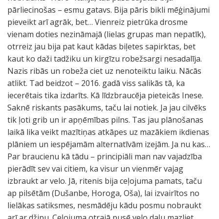
pārliecinošas – esmu gatavs. Bija pāris bikli mēģinājumi
pieveikt arī agrāk, bet… Vienreiz pietrūka drosme
vienam doties nezināmajā (lielas grupas man nepatīk),
otrreiz jau bija pat kaut kādas biļetes sapirktas, bet
kaut ko daži tadžiku un kirgīzu robežsargi nesadalīja.
Nazis ribās un robeža ciet uz nenoteiktu laiku. Nācās
atlikt. Tad beidzot – 2016. gadā viss salikās tā, ka
iecerētais tika izdarīts. Kā līdzbraucēja pieteicās Inese.
Saknē riskants pasākums, taču lai notiek. Ja jau cilvēks
tik ļoti grib un ir apņēmības pilns. Tas jau plānošanas
laikā lika veikt mazītiņas atkāpes uz mazākiem ikdienas
plāniem un iespējamām alternatīvām izejām. Ja nu kas…
Par braucienu kā tādu – principiāli man nav vajadzība
pierādīt sev vai citiem, ka visur un vienmēr vajag
izbraukt ar velo. Jā, ritenis bija ceļojuma pamats, taču
ap pilsētām (Dušanbe, Horoga, Oša), lai izvairītos no
lielākas satiksmes, nesmādēju kādu posmu nobraukt
arī ar džipu. Ceļojuma otrajā pusē velo daļu mazliet