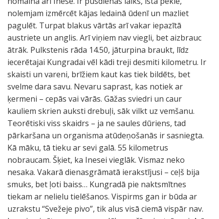
nomaina arī Inese. Ir pusdienas laiks, īsta pekle,
nolemjam izmērcēt kājas ledainā ūdenī un mazliet
pagulēt. Turpat blakus vārtās arī vakar iepazītā
austriete un anglis. Arī viņiem nav viegli, bet aizbrauc
ātrāk. Pulkstenis rāda 14.50, jāturpina braukt, līdz
iecerētajai Kungradai vēl kādi treji desmiti kilometru. Ir
skaisti un vareni, brīžiem kaut kas tiek bildēts, bet
svelme dara savu. Nevaru saprast, kas notiek ar
ķermeni – cepās vai vārās. Gāžas sviedri un caur
kauliem skrien auksti drebuļi, sāk vilkt uz vemšanu.
Teorētiski viss skaidrs – ja ne saules dūriens, tad
pārkaršana un organisma atūdeņošanās ir sasniegta.
Kā māku, tā tieku ar sevi galā. 55 kilometrus
nobraucam. Šķiet, ka Inesei vieglāk. Vismaz neko
nesaka. Vakarā dienasgrāmatā ierakstījusi – ceļš bija
smuks, bet ļoti baiss… Kungradā pie naktsmītnes
tiekam ar nelielu tielēšanos. Vispirms gan ir būda ar
uzrakstu “Svežeje pivo”, tik alus visā ciemā vispār nav.