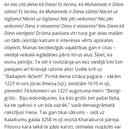
ka nav cita dieva kā Dievs! Es liecinu, ka Muhameds ir Dieva
sūtnis! Es liecinu, ka Muhameds ir Dieva sūtnis! Nāciet uz
lūgšanu! Nāciet uz lūgšanu! Nāc pēc veiksmes! Nāc pēc
veiksmes! Dievs ir visvarens! Dievs ir visvarens! Nav Dieva kā
Dievs vienīgais!
Drūma paskata vīri turp gar ielas malām
un tāds ceļotājs katram ir intereses vērts apskates
objekts. Manas bezdievīgās vajadzības gan ir citas –
vietējā veikalā iegādāties pāris litrus alus. Šķiet, ka
esmu pelnījis. Te vēl ir civilizācija un bez vietējā Sim Sim
pieejami arī Krievijā ražotie aliņi. Izvēle krīt uz
“Baltajiem lāčiem”. Pirmā diena iznāca pagara – sākām
1227 m virs jūras līmeņa (vjl.), beidzām 1610 m vjl.,
pieveikti 74 kilometri un 1227 augstuma metri. “Besīgi
grūti… Biju iedomājusies, ka būs grūti, bet pašai šķita,
ka tie spēciņi ir un būs vairāk,” savā dienasgrāmatā
rakstījusi Inese. Tas gan tikai sākums – ceļā uz
Kalaikumu gaida 3258 m vjl. esošā Kharaburot pāreja.
Pilsoņu kara laikā te gājis karsti, ceļmalas nogāzēs var