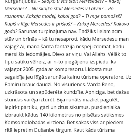
Kurgantjubes.
– Skoļko u vas stoit Meresedes?
– Kakoj
Mersedes?
– Nu skoļko stoit Mersedes v Latviii?
– Po
raznomu. Kakaja modeļ, kakoi god?
– Ti mņe pomožeš?
Kupiš v Rige Mersedes ir prišļoš?
– Kakoj Mercedes? Kakovo
goda?
Sarunas turpinājuma nav. Tadžiks lielām acīm
stāv un brīnās – kā tu nesaproti, kādu Mersedesu man
vajag? Ai, mana šārīta fantāzija nespēj izdomāt, kādu
mersi šis iedomājies. Dievs ar viņu. Vai Allahs. Vēlāk to
tipu satiku vēlreiz, ar n-to piegājienu izspiedu, ka
vajagot 2005. gada ar kompresoru. Lidostā mūs
sagaidīja jau Rīgā sarunāta kalnu tūrisma operatore. Uz
Pamiru brauc daudzi. No visurienes. Vārdā Reno,
uzkrāsota un sapūderēta kundzīte. Apnicīga, bet dažas
stundas varēja izturēt. Bija runāts mazliet pagulēt,
iepirkt pārtiku, gāzi un citus sīkumus, pusdienlaikā
izbraukt kādus 140 kilometrus no pilsētas satiksmes
Komsomolobadas virzienā. Bet sākas viss ar pieciem
rītā iepretim Dušanbe tirgum. Kaut kāds tūrisma