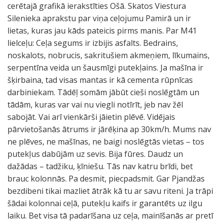
cerētajā grafikā ierakstīties Ošā. Skatos Viestura
Silenieka aprakstu par viņa ceļojumu Pamirā un ir
lietas, kuras jau kāds pateicis pirms manis. Par M41
lielceļu: Ceļa segums ir izbijis asfalts. Bedrains,
noskalots, nobrucis, sakritušiem akmeņiem, līkumains,
serpentīna veida un šausmīgi putekļains. Ja mašīna ir
šķirbaina, tad visas mantas ir kā cementa rūpnīcas
darbiniekam. Tādēļ somām jābūt cieši noslēgtām un
tādām, kuras var vai nu viegli notīrīt, jeb nav žēl
sabojāt. Vai arī vienkārši jāietin plēvē. Vidējais
pārvietošanās ātrums ir jārēķina ap 30km/h. Mums nav
ne plēves, ne mašīnas, ne baigi noslēgtās vietas – tos
putekļus dabūjām uz sevis. Bija fūres. Daudz un
dažādas – tadžiku, ķīniešu. Tās nav katru brīdi, bet
brauc kolonnās. Pa desmit, piecpadsmit. Gar Pjandžas
bezdibeni tikai mazliet ātrāk kā tu ar savu riteni. Ja trāpi
šādai kolonnai ceļā, putekļu kaifs ir garantēts uz ilgu
laiku. Bet visa tā padarīšana uz ceļa, mainīšanās ar pretī