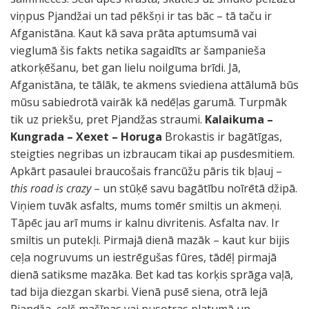
viņpus Pjandžai un tad pēkšņi ir tas bāc – tā taču ir
Afganistāna. Kaut kā sava prāta aptumsumā vai
vieglumā šis fakts netika sagaidīts ar šampanieša
atkorķēšanu, bet gan lielu noilguma brīdi. Jā,
Afganistāna, te tālāk, te akmens sviediena attālumā būs
mūsu sabiedrotā vairāk kā nedēļas garumā. Turpmāk
tik uz priekšu, pret Pjandžas straumi.
Kalaikuma –
Kungrada – Xexet – Horuga
Brokastis ir bagātīgas,
steigties negribas un izbraucam tikai ap pusdesmitiem.
Apkārt pasaulei braucošais francūžu pāris tik bļauj –
this road is crazy
– un stūķē savu bagātību noīrētā džipā.
Viņiem tuvāk asfalts, mums tomēr smiltis un akmeņi.
Tāpēc jau arī mums ir kalnu divritenis. Asfalta nav. Ir
smiltis un putekļi. Pirmajā dienā mazāk – kaut kur bijis
ceļa nogruvums un iestrēgušas fūres, tādēļ pirmajā
dienā satiksme mazāka. Bet kad tas korķis sprāga vaļā,
tad bija diezgan skarbi. Vienā pusē siena, otrā lejā