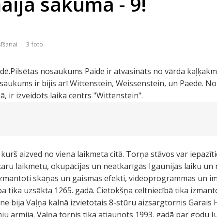
aija sākumā - 9!
sīšanai
3 foto
idē.Pilsētas nosaukums Paide ir atvasināts no vārda kaļķak
aukums ir bijis arī Wittenstein, Weissenstein, un Paede. No
, ir izveidots laika centrs "Wittenstein".
, kurš aizved no viena laikmeta citā. Torņa stāvos var iepazīt
caru laikmetu, okupācijas un neatkarīgās Igaunijas laiku u
ši izmantoti skaņas un gaismas efekti, videoprogrammas un imi
ba tika uzsākta 1265. gadā. Cietokšņa celtniecībā tika izman
tne bija Vaļņa kalnā izvietotais 8-stūru aizsargtornis Garai
u armija. Vaļņa tornis tika atjaunots 1993. gadā par godu J