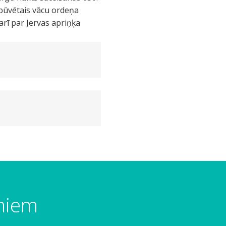
uzbūvētais vācu ordeņa
 arī par Jervas apriņķa
umiem