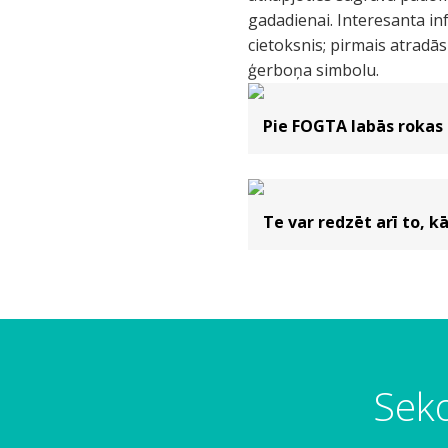
gadadienai. Interesanta inf
cietoksnis; pirmais atradās
ģerboņa simbolu.
Pie FOGTA labās rokas 
Te var redzēt arī to, kā
Seko