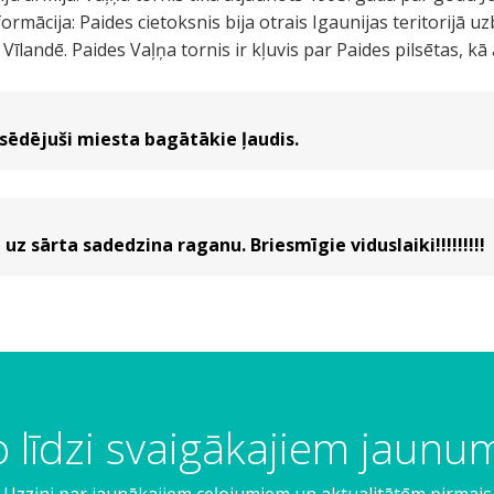
ormācija: Paides cietoksnis bija otrais Igaunijas teritorijā 
 Vīlandē. Paides Vaļņa tornis ir kļuvis par Paides pilsētas, kā
sēdējuši miesta bagātākie ļaudis.
 uz sārta sadedzina raganu. Briesmīgie viduslaiki!!!!!!!!!
 līdzi svaigākajiem jaun