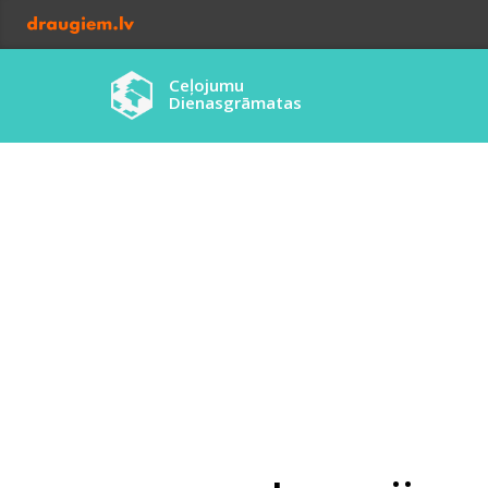
Ceļojumu
Dienasgrāmatas