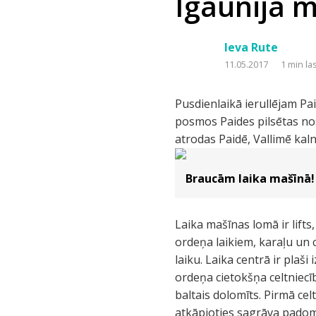
Igaunija m
Ieva Rute
11.05.2017
1 min la
Pusdienlaikā ierullējam Pa
posmos Paides pilsētas nos
atrodas Paidē, Vallimē kalnā
Braucām laika mašīnā!
Laika mašīnas lomā ir lifts
ordeņa laikiem, karaļu un 
laiku. Laika centrā ir pla
ordeņa cietokšņa celtniecī
baltais dolomīts. Pirmā cel
atkāpjoties sagrāva padomj