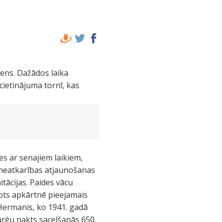
mens. Dažādos laika
cietinājuma tornī, kas
ies ar senajiem laikiem,
n neatkarības atjaunošanas
tācijas. Paides vācu
tots apkārtnē pieejamais
s Hermanis, ko 1941. gadā
urģu nakts sacelšanās 650.