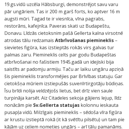
19.gs.vidū uzcēla Hābsburgi, demonstrējot savu varu
pār ungāriem. Tas ir 200 m garš forts, ko aptver 16 m
augsti mūri. Tagad te ir viesnīca, vīna pagrabs,
restorāns, kafejnīca. Paveras skati uz Budapeštu,
Donavu. Līdzās cietoksnim pašā Gellerta kalna virsotnē
atrodas tālu redzamais
Atbrīvošanas piemineklis
–
sievietes figūra, kas izstieptās rokās virs galvas tur
palmas zaru. Piemineklis celts par godu Budapeštas
atbrīvošanai no fašistiem 1945.gadā un idejiski bija
saistīts ar padomju armiju. Taču ar laiku ungāru apziņā
šis piemineklis transformējies par Brīvības statuju. Gar
cietokšņa mūriem izstiepušās suvenīrtirgotāju būdiņas.
Īsu brīdi nolija veldzējošs lietus, bet drīz vien saule
turpināja karsēt. Aiz Citadeles sekoja gājiens lejup, līdz
nonācām pie
Sv.Gellerta statujas
kolonnu ieskauta
pusapļa vidū. Milzīgais piemineklis – sēdoša vīra figūra
ar krustu izstieptā rokā (it kā svētītu pilsētu) un tam pie
kājām uz ceļiem nometies ungārs – arī tālu pamanāms.