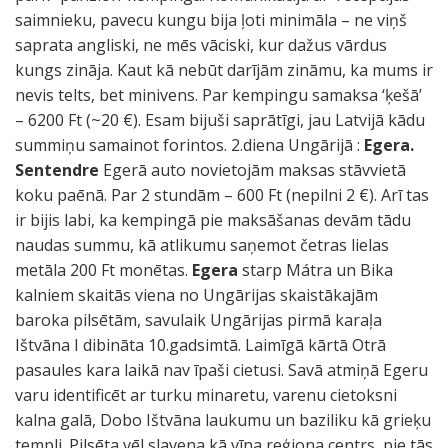
saimnieku, pavecu kungu bija ļoti minimāla – ne viņš
saprata angliski, ne mēs vāciski, kur dažus vārdus
kungs zināja. Kaut kā nebūt darījām zināmu, ka mums ir
nevis telts, bet minivens. Par kempingu samaksa ‘ķešā’
– 6200 Ft (~20 €). Esam bijuši saprātīgi, jau Latvijā kādu
summiņu samainot forintos. 2.diena Ungārijā :
Egera.
Sentendre
Egerā auto novietojām maksas stāvvietā
koku paēnā. Par 2 stundām – 600 Ft (nepilni 2 €). Arī tas
ir bijis labi, ka kempingā pie maksāšanas devām tādu
naudas summu, kā atlikumu saņemot četras lielas
metāla 200 Ft monētas.
Egera
starp Mátra un Bika
kalniem skaitās viena no Ungārijas skaistākajām
baroka pilsētām, savulaik Ungārijas pirmā karaļa
Ištvāna I dibināta 10.gadsimtā. Laimīgā kārtā Otrā
pasaules kara laikā nav īpaši cietusi. Savā atmiņā Egeru
varu identificēt ar turku minaretu, varenu cietoksni
kalna galā, Dobo Ištvāna laukumu un baziliku kā grieķu
templi. Pilsēta vēl slavena kā vīna reģiona centrs, pie tās