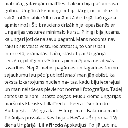
matrača, gatavojām maltītes. Taksim bija pašam sava
gultiņa. Ungārijā kempingi nebija dārgi, ne ar tik izcili
sakārtotām labierīcību zonām kā Austrijā, taču gana
apmierinoši. Šis brauciens drīzāk bija iepazīšanās ar
Ungārijas vēstures minimālo kursu. Pilnīgi bija jūtams,
ka ungāri ļoti ciena savu pagātni. Mans nodoms nav
rakstīt šīs valsts vēstures atstāstu, to var izlasīt
internetā, grāmatās. Taču, stāstot par Ungārijā
redzēto, pilnīgi no vēstures pieminējuma neizdevās
izvairīties. Nepārmetiet pagātnes un tagadnes formu
sajaukumu Jau pēc 'publicēšanas' man jāpiebilst, ka
teksta izkārtojums nudien nav tas, kādu biju iecerējusi,
un man neizdevās pievienot normāli fotogrāfijas. Tādēļ
saites uz bilžām - stāsta beigās. Mūsu Ziemeļungārijas
maršruts klasisks: Lillafīreda – Egera – Sentendre –
Budapešta – Višegrada – Estergoma – Balatonalmadi –
Tihānijas pussala – Kestheja – Hevīza – Šoprona. 1.½
diena Ungārijā :
Lillafīreda
Apskatījuši Polijā Ļubļinu,