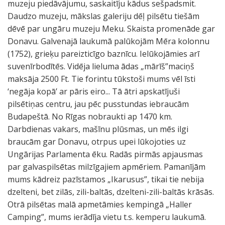
muzeju piedāvājumu, saskaitīju kādus sešpadsmit.
Daudzo muzeju, mākslas galeriju dēļ pilsētu tiešām
dēvē par ungāru muzeju Meku. Skaista promenāde gar
Donavu. Galvenajā laukumā palūkojām Mēra kolonnu
(1752), grieķu pareizticīgo baznīcu. Ielūkojāmies arī
suvenīrbodītēs. Vidēja lieluma ādas „mārīš”maciņš
maksāja 2500 Ft. Tie forintu tūkstoši mums vēl īsti
‘negāja kopā’ ar pāris eiro... Tā ātri apskatījuši
pilsētiņas centru, jau pēc pusstundas iebraucām
Budapeštā. No Rīgas nobraukti ap 1470 km.
Darbdienas vakars, mašīnu plūsmas, un mēs ilgi
braucām gar Donavu, otrpus upei lūkojoties uz
Ungārijas Parlamenta ēku. Radās pirmās apjausmas
par galvaspilsētas milzīgajiem apmēriem. Pamanījām
mums kādreiz pazīstamos „Ikarusus”, tikai tie nebija
dzelteni, bet zilās, zili-baltās, dzelteni-zili-baltās krāsās.
Otrā pilsētas malā apmetāmies kempingā „Haller
Camping”, mums ierādīja vietu t.s. kemperu laukumā.