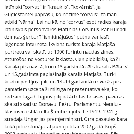
latīniski “corvus” ir “krauklis”, “kovārnis”. Ja
Gūglestantei paprasu, ko nozīmē “corvus”, tā man
atbild “vārna”. Lai nu kā, no “corvus” esot radies karaļa
latīniskais personvārds Matthias Corvinus. Par Huņadi
dzimtas ģerbonī “iemitinājušos” putnu var lasīt
leģendas internetā. Ikviens tūrists karaļa Matjāša
portretu var skatīt uz 1000 forintu naudas zīmes.
Atturēšos no vēstures izklāsta, vien piebildīšu, ka šī
Karaļa pils nav tā, kuru 13.gadsimtā cēlis karalis Bēla IV
un 15.gadsimtā paplašinājis karalis Matjāšs. Turki
krietni postījuši pili, un 18.-19.gadsimtā uz vecās pils
pamatiem uzcelta šī milzīgā reprezentatīvā ēka, ko
redzam tagad. Lejpus pilij iekārtotas terases, paveras
skaisti skati uz Donavu, Peštu, Parlamentu. Netālu –
klasicisma stilā celta
Šāndora pils
. Te 1919.-1941.g.
strādāja Ungārijas premjerministri. Otrā pasaules kara
laikā pili iznīcināja, atjaunoja tikai 2002.gadā. Kopš