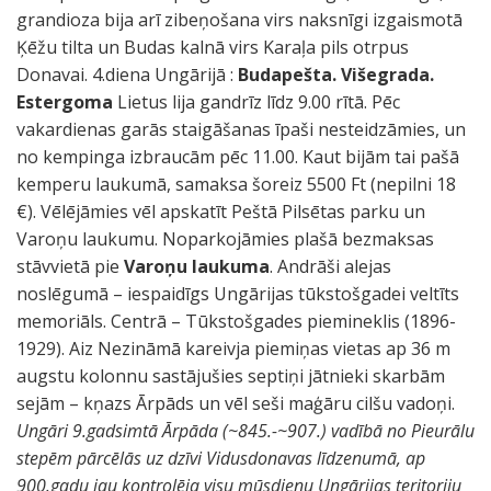
grandioza bija arī zibeņošana virs naksnīgi izgaismotā
Ķēžu tilta un Budas kalnā virs Karaļa pils otrpus
Donavai. 4.diena Ungārijā :
Budapešta. Višegrada.
Estergoma
Lietus lija gandrīz līdz 9.00 rītā. Pēc
vakardienas garās staigāšanas īpaši nesteidzāmies, un
no kempinga izbraucām pēc 11.00. Kaut bijām tai pašā
kemperu laukumā, samaksa šoreiz 5500 Ft (nepilni 18
€). Vēlējāmies vēl apskatīt Peštā Pilsētas parku un
Varoņu laukumu. Noparkojāmies plašā bezmaksas
stāvvietā pie
Varoņu laukuma
. Andrāši alejas
noslēgumā – iespaidīgs Ungārijas tūkstošgadei veltīts
memoriāls. Centrā – Tūkstošgades piemineklis (1896-
1929). Aiz Nezināmā kareivja piemiņas vietas ap 36 m
augstu kolonnu sastājušies septiņi jātnieki skarbām
sejām – kņazs Ārpāds un vēl seši maģāru cilšu vadoņi.
Ungāri 9.gadsimtā Ārpāda (~845.-~907.) vadībā no Pieurālu
stepēm pārcēlās uz dzīvi Vidusdonavas līdzenumā, ap
900.gadu jau kontrolēja visu mūsdienu Ungārijas teritoriju