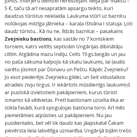
jumts. Interjeru diemžēl neredzējām. Ieeja par maksu –
5 €, taču tā arī nesapratām apsargu teikto, kuri
daudzus tūristus neielaida. Laukuma stūrī uz baznīcu
nolūkojas milzīga jātnieka – karaļa Ištvāna I statuja. Ļoti
daudz tūristu... Kā nu ne, līdzās baznīcai – pasakains
Zvejnieku bastions
, kas sastāv no 7 koniskiem
torņiem, katrs veltīts septiņām Ungārijas dibinātāju
ciltīm. Atgādina mazu Indiju. Celts 19.gs.beigās un jau
no paša sākuma kalpojis kā skatu laukums, lai ļaudis
varētu jūsmot par Donavu un Peštu. Kāpēc Zvejnieku?
Jo esot piederējis Zvejnieku ģildei, un šeit viduslaikos
atradies zivju tirgus. Ir iekārtots mūsdienīgs laukumiņš
ar puslokā izvietotiem pakāpieniem, kurus tūristi
izmanto kā sēdvietas. Pretī bastionam uzcelta ēka ar
stikla fasādi, kurā spoguļojas bastiona torņi. Arī mēs
piemetāmies atpūsties uz pakāpieniem. Nu jau
pusdienlaiks, bet vēl tik daudz kas jāapskata! Čakam
pievērsta liela labvēlīga uzmanība. Ungārijā bijām trešo