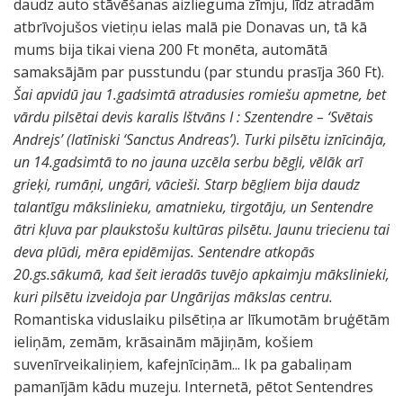
daudz auto stāvēšanas aizlieguma zīmju, līdz atradām
atbrīvojušos vietiņu ielas malā pie Donavas un, tā kā
mums bija tikai viena 200 Ft monēta, automātā
samaksājām par pusstundu (par stundu prasīja 360 Ft).
Šai apvidū jau 1.gadsimtā atradusies romiešu apmetne, bet
vārdu pilsētai devis karalis Ištvāns I : Szentendre – ‘Svētais
Andrejs’ (latīniski ‘Sanctus Andreas’). Turki pilsētu iznīcināja,
un 14.gadsimtā to no jauna uzcēla serbu bēgļi, vēlāk arī
grieķi, rumāņi, ungāri, vācieši. Starp bēgļiem bija daudz
talantīgu mākslinieku, amatnieku, tirgotāju, un Sentendre
ātri kļuva par plaukstošu kultūras pilsētu. Jaunu triecienu tai
deva plūdi, mēra epidēmijas. Sentendre atkopās
20.gs.sākumā, kad šeit ieradās tuvējo apkaimju mākslinieki,
kuri pilsētu izveidoja par Ungārijas mākslas centru.
Romantiska viduslaiku pilsētiņa ar līkumotām bruģētām
ieliņām, zemām, krāsainām mājiņām, košiem
suvenīrveikaliņiem, kafejnīciņām... Ik pa gabaliņam
pamanījām kādu muzeju. Internetā, pētot Sentendres