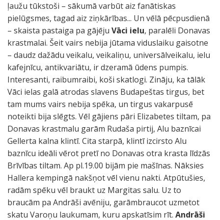
ļaužu tūkstoši – sākumā varbūt aiz fanātiskas
pielūgsmes, tagad aiz ziņkārības... Un vēlā pēcpusdienā
– skaista pastaiga pa gājēju
Vāci ielu
, paralēli Donavas
krastmalai. Šeit vairs nebija jūtama viduslaiku gaisotne
– daudz dažādu veikalu, veikaliņu, universālveikalu, ielu
kafejnīcu, antikvariātu, ir dzeramā ūdens pumpis.
Interesanti, raibumraibi, koši skatlogi. Zināju, ka tālāk
Vāci ielas galā atrodas slavens Budapeštas tirgus, bet
tam mums vairs nebija spēka, un tirgus vakarpusē
noteikti bija slēgts. Vēl gājiens pāri Elizabetes tiltam, pa
Donavas krastmalu garām Rudaša pirtij, Alu baznīcai
Gellerta kalna klintī. Cita starpā, klintī izcirsto Alu
baznīcu ideāli vērot pretī no Donavas otra krasta līdzās
Brīvības tiltam. Ap pl.19.00 bijām pie mašīnas. Nāksies
Hallera kempingā nakšņot vēl vienu nakti. Atpūtušies,
radām spēku vēl braukt uz Margitas salu. Uz to
braucām pa Andrāši avēniju, garāmbraucot uzmetot
skatu Varoņu laukumam, kuru apskatīsim rīt.
Andrāši