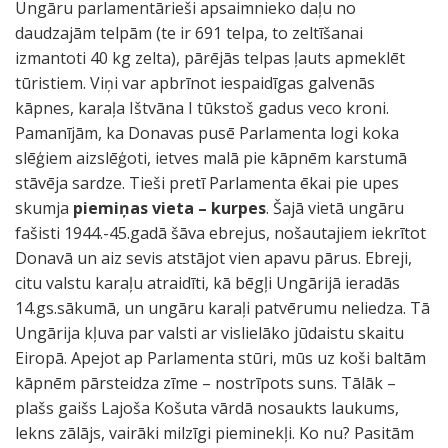
Ungāru parlamentārieši apsaimnieko daļu no
daudzajām telpām (te ir 691 telpa, to zeltīšanai
izmantoti 40 kg zelta), pārējās telpas ļauts apmeklēt
tūristiem. Viņi var apbrīnot iespaidīgas galvenās
kāpnes, karaļa Ištvāna I tūkstoš gadus veco kroni.
Pamanījām, ka Donavas pusē Parlamenta logi koka
slēģiem aizslēģoti, ietves malā pie kāpnēm karstumā
stāvēja sardze. Tieši pretī Parlamenta ēkai pie upes
skumja
piemiņas vieta – kurpes
. Šajā vietā ungāru
fašisti 1944.-45.gadā šāva ebrejus, nošautajiem iekrītot
Donavā un aiz sevis atstājot vien apavu pārus. Ebreji,
citu valstu karaļu atraidīti, kā bēgļi Ungārijā ieradās
14.gs.sākumā, un ungāru karaļi patvērumu neliedza. Tā
Ungārija kļuva par valsti ar vislielāko jūdaistu skaitu
Eiropā. Apejot ap Parlamenta stūri, mūs uz koši baltām
kāpnēm pārsteidza zīme – nostrīpots suns. Tālāk –
plašs gaišs Lajoša Košuta vārdā nosaukts laukums,
lekns zālājs, vairāki milzīgi pieminekļi. Ko nu? Pasitām