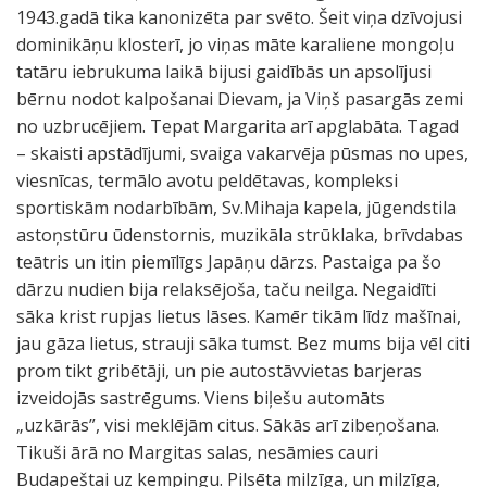
1943.gadā tika kanonizēta par svēto. Šeit viņa dzīvojusi
dominikāņu klosterī, jo viņas māte karaliene mongoļu
tatāru iebrukuma laikā bijusi gaidībās un apsolījusi
bērnu nodot kalpošanai Dievam, ja Viņš pasargās zemi
no uzbrucējiem. Tepat Margarita arī apglabāta. Tagad
– skaisti apstādījumi, svaiga vakarvēja pūsmas no upes,
viesnīcas, termālo avotu peldētavas, kompleksi
sportiskām nodarbībām, Sv.Mihaja kapela, jūgendstila
astoņstūru ūdenstornis, muzikāla strūklaka, brīvdabas
teātris un itin piemīlīgs Japāņu dārzs. Pastaiga pa šo
dārzu nudien bija relaksējoša, taču neilga. Negaidīti
sāka krist rupjas lietus lāses. Kamēr tikām līdz mašīnai,
jau gāza lietus, strauji sāka tumst. Bez mums bija vēl citi
prom tikt gribētāji, un pie autostāvvietas barjeras
izveidojās sastrēgums. Viens biļešu automāts
„uzkārās”, visi meklējām citus. Sākās arī zibeņošana.
Tikuši ārā no Margitas salas, nesāmies cauri
Budapeštai uz kempingu. Pilsēta milzīga, un milzīga,