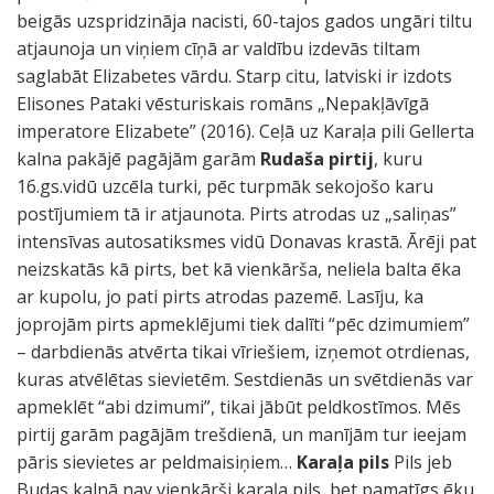
beigās uzspridzināja nacisti, 60-tajos gados ungāri tiltu
atjaunoja un viņiem cīņā ar valdību izdevās tiltam
saglabāt Elizabetes vārdu. Starp citu, latviski ir izdots
Elisones Pataki vēsturiskais romāns „Nepakļāvīgā
imperatore Elizabete” (2016). Ceļā uz Karaļa pili Gellerta
kalna pakājē pagājām garām
Rudaša pirtij
, kuru
16.gs.vidū uzcēla turki, pēc turpmāk sekojošo karu
postījumiem tā ir atjaunota. Pirts atrodas uz „saliņas”
intensīvas autosatiksmes vidū Donavas krastā. Ārēji pat
neizskatās kā pirts, bet kā vienkārša, neliela balta ēka
ar kupolu, jo pati pirts atrodas pazemē. Lasīju, ka
joprojām pirts apmeklējumi tiek dalīti “pēc dzimumiem”
– darbdienās atvērta tikai vīriešiem, izņemot otrdienas,
kuras atvēlētas sievietēm. Sestdienās un svētdienās var
apmeklēt “abi dzimumi”, tikai jābūt peldkostīmos. Mēs
pirtij garām pagājām trešdienā, un manījām tur ieejam
pāris sievietes ar peldmaisiņiem…
Karaļa pils
Pils jeb
Budas kalnā nav vienkārši karaļa pils, bet pamatīgs ēku