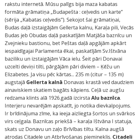
rakstu internetā. Mūsu palīgs bija maza kabatas
formāta grāmatiņa „Budapešta : ceļvedis un karte”
(sērija „Kabatas ceļvedis”). Sekojot šai grāmatiņai,
Budas daļā izstaigājām Gellerta kalnu, Karaļa pili, Vecās
Budas jeb Obudas daļā paskatījām Matjāša baznīcu un
Zvejnieku bastionu, bet Peštas daļā apgājām apkārt
iespaidīgajai Parlamenta ēkai, paskatījām Sv.Ištvāna
baziliku un izstaigājām Vāca ielu. Šeit pāri Donavai
uzcelti deviņi tilti, pārgājām pāri diviem – Ķēžu un
Elizabetes. Ja visu pēc kārtas... 235 m (citur – 135 m)
augstajā
Gellerta kalnā
Donavas krastā ved daudziem
ainaviskiem skatiem bagāts kāpiens. Ceļā uz augšu
redzama klints alā 1926.gadā izcirsta
Alu baznīca
.
Interjeru nevarējām apskatīt, jo notika dievkalpojums.
Ir brīdinājuma zīme, ka ieeja aizliegta šortos un svārkos
virs ceļgala. Baznīcas priekšā – karaļa Ištvāna I statuja,
skats uz Donavu un zaļo Brīvības tiltu. Kalna augšā
atrodas Citadele un Atbrīvošanas piemineklis.
Citadeli