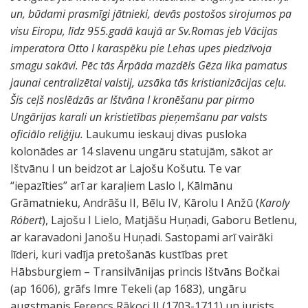
un, būdami prasmīgi jātnieki, devās postošos sirojumos pa
visu Eiropu, līdz 955.gadā kaujā ar Sv.Romas jeb Vācijas
imperatora Otto I karaspēku pie Lehas upes piedzīvoja
smagu sakāvi. Pēc tās Ārpāda mazdēls Gēza lika pamatus
jaunai centralizētai valstij, uzsāka tās kristianizācijas ceļu.
Šis ceļš noslēdzās ar Ištvāna I kronēšanu par pirmo
Ungārijas karali un kristietības pieņemšanu par valsts
oficiālo reliģiju.
Laukumu ieskauj divas pusloka
kolonādes ar 14 slavenu ungāru statujām, sākot ar
Ištvānu I un beidzot ar Lajošu Košutu. Te var
“iepazīties” arī ar karaļiem Laslo I, Kālmānu
Grāmatnieku, Andrāšu II, Bēlu IV, Kārolu I Anžū (
Karoly
Róbert
), Lajošu I Lielo, Matjāšu Huņadi, Gaboru Betlenu,
ar karavadoni Janošu Huņadi. Sastopami arī vairāki
līderi, kuri vadīja pretošanās kustības pret
Hābsburgiem – Transilvānijas princis Ištvāns Bočkai
(ap 1606), grāfs Imre Tekeli (ap 1683), ungāru
augstmanis Ferencs Rākoci II (1703-1711) un jurists,