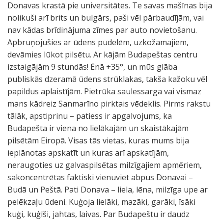
Donavas krastā pie universitātes. Te savas mašīnas bija
nolikuši arī brits un bulgārs, paši vēl pārbaudījām, vai
nav kādas brīdinājuma zīmes par auto novietošanu.
Apbruņojušies ar ūdens pudelēm, uzkožamajiem,
devāmies lūkot pilsētu. Ar kājām Budapeštas centru
izstaigājām 9 stundās! Ēnā +35°, un mūs glāba
publiskās dzeramā ūdens strūklakas, takša kažoku vēl
papildus aplaistījām. Pietrūka saulessarga vai vismaz
mans kādreiz Sanmarīno pirktais vēdeklis. Pirms rakstu
tālāk, apstiprinu – patiess ir apgalvojums, ka
Budapešta ir viena no lielākajām un skaistākajām
pilsētām Eiropā. Visas tās vietas, kuras mums bija
ieplānotas apskatīt un kuras arī apskatījām,
neraugoties uz galvaspilsētas milzīgajiem apmēriem,
sakoncentrētas faktiski vienuviet abpus Donavai –
Budā un Peštā. Pati Donava – liela, lēna, milzīga upe ar
pelēkzaļu ūdeni. Kuģoja lielāki, mazāki, garāki, īsāki
kuģi, kuģīši, jahtas, laivas. Par Budapeštu ir daudz