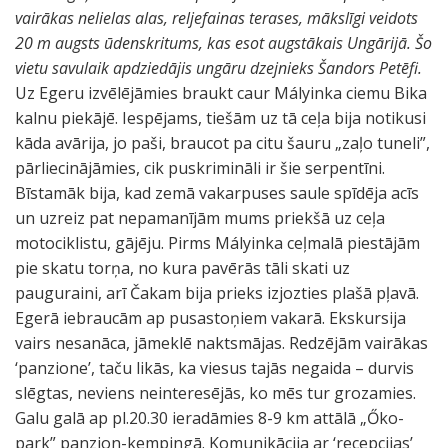
vairākas nelielas alas, reljefainas terases, mākslīgi veidots
20 m augsts ūdenskritums, kas esot augstākais Ungārijā. Šo
vietu savulaik apdziedājis ungāru dzejnieks Šandors Petēfi.
Uz Egeru izvēlējāmies braukt caur Mályinka ciemu Bika
kalnu piekājē. Iespējams, tiešām uz tā ceļa bija notikusi
kāda avārija, jo paši, braucot pa citu šauru „zaļo tuneli”,
pārliecinājāmies, cik puskrimināli ir šie serpentīni.
Bīstamāk bija, kad zemā vakarpuses saule spīdēja acīs
un uzreiz pat nepamanījām mums priekšā uz ceļa
motociklistu, gājēju. Pirms Mályinka ceļmalā piestājām
pie skatu torņa, no kura pavērās tāli skati uz
pauguraini, arī Čakam bija prieks izjozties plašā pļavā.
Egerā iebraucām ap pusastoņiem vakarā. Ekskursija
vairs nesanāca, jāmeklē naktsmājas. Redzējām vairākas
‘panzione’, taču likās, ka viesus tajās negaida – durvis
slēgtas, neviens neinteresējās, ko mēs tur grozamies.
Galu galā ap pl.20.30 ieradāmies 8-9 km attālā „Őko-
park” panzion-kempingā. Komunikācija ar ‘recepcijas’