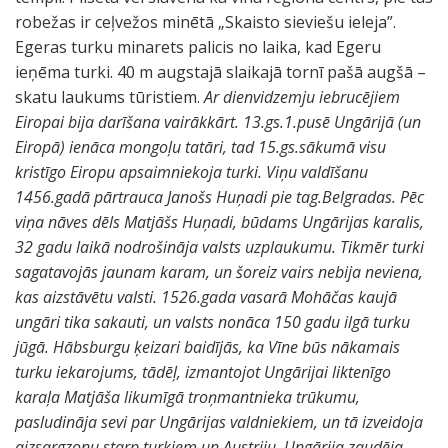
robežas ir ceļvežos minētā „Skaisto sieviešu ieleja”.
Egeras turku minarets palicis no laika, kad Egeru
ieņēma turki. 40 m augstajā slaikajā tornī pašā augšā –
skatu laukums tūristiem.
Ar dienvidzemju iebrucējiem
Eiropai bija darīšana vairākkārt. 13.gs.1.pusē Ungārijā (un
Eiropā) ienāca mongoļu tatāri, tad 15.gs.sākumā visu
kristīgo Eiropu apsaimniekoja turki. Viņu valdīšanu
1456.gadā pārtrauca Janošs Huņadi pie tag.Belgradas. Pēc
viņa nāves dēls Matjāšs Huņadi, būdams Ungārijas karalis,
32 gadu laikā nodrošināja valsts uzplaukumu. Tikmēr turki
sagatavojās jaunam karam, un šoreiz vairs nebija neviena,
kas aizstāvētu valsti. 1526.gada vasarā Mohāčas kaujā
ungāri tika sakauti, un valsts nonāca 150 gadu ilgā turku
jūgā. Hābsburgu ķeizari baidījās, ka Vīne būs nākamais
turku iekarojums, tādēļ, izmantojot Ungārijai liktenīgo
karaļa Matjāša likumīgā troņmantnieka trūkumu,
pasludināja sevi par Ungārijas valdniekiem, un tā izveidoja
aizsargzonu starp turkiem un Austriju. Ungārija zaudēja