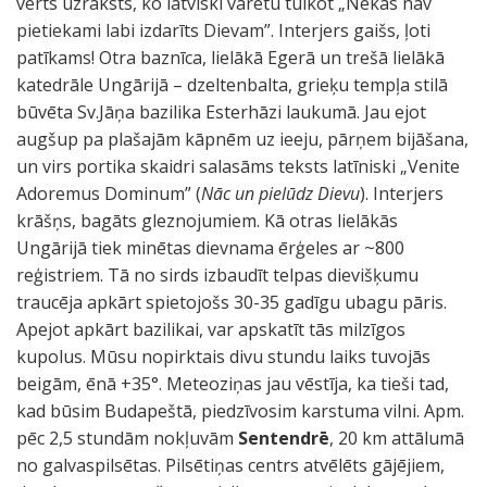
vērts uzraksts, ko latviski varētu tulkot „Nekas nav
pietiekami labi izdarīts Dievam”. Interjers gaišs, ļoti
patīkams! Otra baznīca, lielākā Egerā un trešā lielākā
katedrāle Ungārijā – dzeltenbalta, grieķu tempļa stilā
būvēta Sv.Jāņa bazilika Esterhāzi laukumā. Jau ejot
augšup pa plašajām kāpnēm uz ieeju, pārņem bijāšana,
un virs portika skaidri salasāms teksts latīniski „Venite
Adoremus Dominum” (
Nāc un pielūdz Dievu
). Interjers
krāšņs, bagāts gleznojumiem. Kā otras lielākās
Ungārijā tiek minētas dievnama ērģeles ar ~800
reģistriem. Tā no sirds izbaudīt telpas dievišķumu
traucēja apkārt spietojošs 30-35 gadīgu ubagu pāris.
Apejot apkārt bazilikai, var apskatīt tās milzīgos
kupolus. Mūsu nopirktais divu stundu laiks tuvojās
beigām, ēnā +35°. Meteoziņas jau vēstīja, ka tieši tad,
kad būsim Budapeštā, piedzīvosim karstuma vilni. Apm.
pēc 2,5 stundām nokļuvām
Sentendrē
, 20 km attālumā
no galvaspilsētas. Pilsētiņas centrs atvēlēts gājējiem,