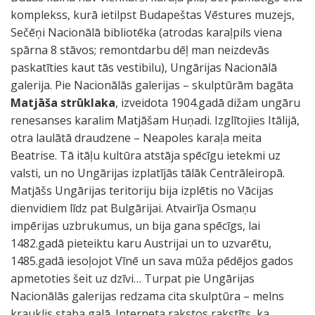
komplekss, kurā ietilpst Budapeštas Vēstures muzejs,
Sečēņi Nacionālā bibliotēka (atrodas karaļpils viena
spārna 8 stāvos; remontdarbu dēļ man neizdevās
paskatīties kaut tās vestibilu), Ungārijas Nacionālā
galerija. Pie Nacionālās galerijas – skulptūrām bagāta
Matjāša strūklaka
, izveidota 1904.gadā dižam ungāru
renesanses karalim Matjāšam Huņadi. Izglītojies Itālijā,
otra laulātā draudzene – Neapoles karaļa meita
Beatrise. Tā itāļu kultūra atstāja spēcīgu ietekmi uz
valsti, un no Ungārijas izplatījās tālāk Centrāleiropā.
Matjāšs Ungārijas teritoriju bija izplētis no Vācijas
dienvidiem līdz pat Bulgārijai. Atvairīja Osmaņu
impērijas uzbrukumus, un bija gana spēcīgs, lai
1482.gadā pieteiktu karu Austrijai un to uzvarētu,
1485.gadā iesoļojot Vīnē un sava mūža pēdējos gados
apmetoties šeit uz dzīvi… Turpat pie Ungārijas
Nacionālās galerijas redzama cita skulptūra – melns
krauklis staba galā. Interneta rakstos rakstīts, ka