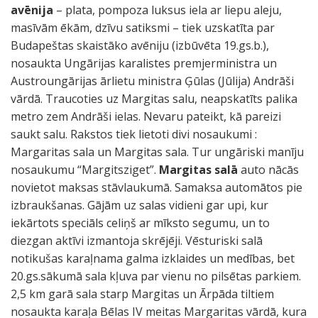
avēnija
– plata, pompoza luksus iela ar liepu aleju,
masīvām ēkām, dzīvu satiksmi – tiek uzskatīta par
Budapeštas skaistāko avēniju (izbūvēta 19.gs.b.),
nosaukta Ungārijas karalistes premjerministra un
Austroungārijas ārlietu ministra Ģūlas (Jūlija) Andrāši
vārdā. Traucoties uz Margitas salu, neapskatīts palika
metro zem Andrāši ielas. Nevaru pateikt, kā pareizi
saukt salu. Rakstos tiek lietoti divi nosaukumi :
Margaritas sala un Margitas sala. Tur ungāriski manīju
nosaukumu “Margitsziget”.
Margitas salā
auto nācās
novietot maksas stāvlaukumā. Samaksa automātos pie
izbraukšanas. Gājām uz salas vidieni gar upi, kur
iekārtots speciāls celiņš ar mīksto segumu, un to
diezgan aktīvi izmantoja skrējēji. Vēsturiski salā
notikušas karaļnama galma izklaides un medības, bet
20.gs.sākumā sala kļuva par vienu no pilsētas parkiem.
2,5 km garā sala starp Margitas un Ārpāda tiltiem
nosaukta karaļa Bēlas IV meitas Margaritas vārdā, kura