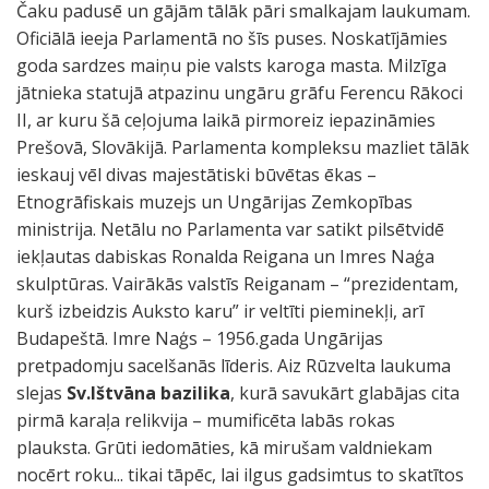
Čaku padusē un gājām tālāk pāri smalkajam laukumam.
Oficiālā ieeja Parlamentā no šīs puses. Noskatījāmies
goda sardzes maiņu pie valsts karoga masta. Milzīga
jātnieka statujā atpazinu ungāru grāfu Ferencu Rākoci
II, ar kuru šā ceļojuma laikā pirmoreiz iepazināmies
Prešovā, Slovākijā. Parlamenta kompleksu mazliet tālāk
ieskauj vēl divas majestātiski būvētas ēkas –
Etnogrāfiskais muzejs un Ungārijas Zemkopības
ministrija. Netālu no Parlamenta var satikt pilsētvidē
iekļautas dabiskas Ronalda Reigana un Imres Naģa
skulptūras. Vairākās valstīs Reiganam – “prezidentam,
kurš izbeidzis Auksto karu” ir veltīti pieminekļi, arī
Budapeštā. Imre Naģs – 1956.gada Ungārijas
pretpadomju sacelšanās līderis. Aiz Rūzvelta laukuma
slejas
Sv.Ištvāna bazilika
, kurā savukārt glabājas cita
pirmā karaļa relikvija – mumificēta labās rokas
plauksta. Grūti iedomāties, kā mirušam valdniekam
nocērt roku... tikai tāpēc, lai ilgus gadsimtus to skatītos