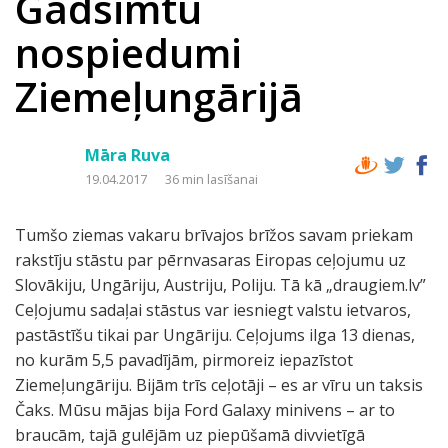
Gadsimtu
nospiedumi
Ziemeļungārijā
Māra Ruva
19.04.2017
36 min lasīšanai
Tumšo ziemas vakaru brīvajos brīžos savam priekam
rakstīju stāstu par pērnvasaras Eiropas ceļojumu uz
Slovākiju, Ungāriju, Austriju, Poliju. Tā kā „draugiem.lv”
Ceļojumu sadaļai stāstus var iesniegt valstu ietvaros,
pastāstīšu tikai par Ungāriju. Ceļojums ilga 13 dienas,
no kurām 5,5 pavadījām, pirmoreiz iepazīstot
Ziemeļungāriju. Bijām trīs ceļotāji – es ar vīru un taksis
Čaks. Mūsu mājas bija Ford Galaxy minivens – ar to
braucām, tajā gulējām uz piepūšamā divvietīgā