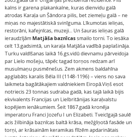
2003.gada tā ir Ungārijas prezidenta rezidence. Pils
kalns ir garena plakankalne, kuras dienvidu galā
atrodas Karaļa un Šāndora pilis, bet ziemeļu galā – ne
miņas no majestātiskā svinīguma. Līkumotas ieliņas,
restorāni, kafejnīcas, muzeji… Un šauras ieliņas galā
ieraudzījām
Matjāša baznīcas
smailo torni. To iesāka
celt 13.gadsimtā, un karaļa Matjāša vadībā paplašināja.
Turku valdīšanas laikā 16.gs.vidū dievnamu pārveidoja
par Lielo mošeju, tāpēc tagad torņos redzam arī
musulmaņu pusmēnešus. Zem akmens baldahīna
apglabāts karalis Bēla III (1148-1196) – viens no sava
laikmeta bagātākajiem valdniekiem Eiropā.Viņš esot
notriecis 23 tonnas sudraba gadā, kas tajā laikā bijis
ekvivalents Francijas un Lielbritānijas karaļvalstu
kopējiem ienākumiem. Šeit 1867.gadā kronēja
imperatoru Franci Jozefu I un Elizabeti. Tveicīgajā saulē
acis žilbināja baznīcas baltā krāsa, mežģīņotā fasāde un
torņi, ar krāsainām keramikas flīzēm apdarinātais