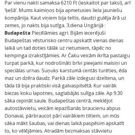
Par vienu nakti samaksa 6210 Ft (ieskaitot par taksi), arī
‘ķešā’. Mums kaimiņos bija apmetusies liela jauniešu
kompānija. Kaut viņiem bija teltis, daudzi gulēja ārā uz
zemes, jo nakts bija sutīga
.
3.diena Ungārijā :
Budapešta
Piecēlāmies agri. Bijām iecerējuši
Budapeštas vēsturisko centru apskatīt vienas dienas
laikā un tad doties tālāk uz rietumiem, tāpēc no
kempinga izrakstījāmies. Ar Čaku veicām ikrīta pastaigu
turpat parkā, kur nodrošināti brīvi pieejami maisiņi un
speciālas urnas. Suņuks karstumā centās turēties, ēda
maz un dzēra daudz. Parkā zāle izdegusi dzeltena, un
tāda tā bija praktiski visā galvaspilsētā. Kur vairāk
biezas koku lapotnes, saglabājās sulīga zāle. Ap 9.30
sāka cepināt saule. Budapeštas centrā, meklējot
autostāvvietu, veicām iepazīšanās braucienu abpus
Donavai, pārbraucot pāri vairākiem tiltiem, un mūs
sāka mākt šaubas, vai dienas laikā paspēsim apskatīt
to, ko vēlējāmies. Atradām bezmaksas stāvvietu