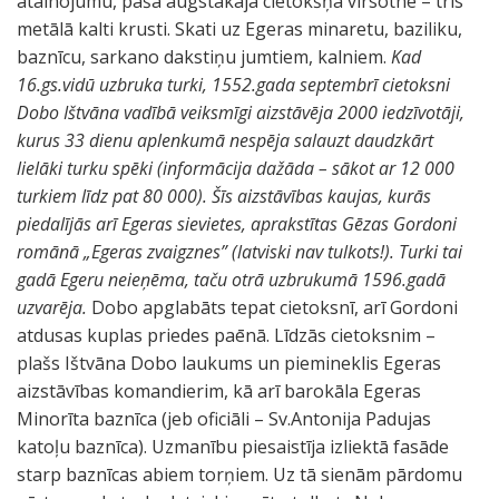
atainojumu, pašā augstākajā cietokšņa virsotnē – trīs
metālā kalti krusti. Skati uz Egeras minaretu, baziliku,
baznīcu, sarkano dakstiņu jumtiem, kalniem.
Kad
16.gs.vidū uzbruka turki, 1552.gada septembrī cietoksni
Dobo Ištvāna vadībā veiksmīgi aizstāvēja 2000 iedzīvotāji,
kurus 33 dienu aplenkumā nespēja salauzt daudzkārt
lielāki turku spēki (informācija dažāda – sākot ar 12 000
turkiem līdz pat 80 000). Šīs aizstāvības kaujas, kurās
piedalījās arī Egeras sievietes, aprakstītas Gēzas Gordoni
romānā „Egeras zvaigznes” (latviski nav tulkots!). Turki tai
gadā Egeru neieņēma, taču otrā uzbrukumā 1596.gadā
uzvarēja.
Dobo apglabāts tepat cietoksnī, arī Gordoni
atdusas kuplas priedes paēnā. Līdzās cietoksnim –
plašs Ištvāna Dobo laukums un piemineklis Egeras
aizstāvības komandierim, kā arī barokāla Egeras
Minorīta baznīca (jeb oficiāli – Sv.Antonija Padujas
katoļu baznīca). Uzmanību piesaistīja izliektā fasāde
starp baznīcas abiem torņiem. Uz tā sienām pārdomu