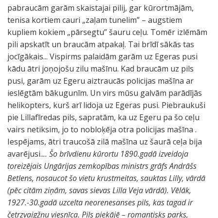
pabraucām garām skaistajai pilij, gar kūrortmājām,
tenisa kortiem cauri „zaļam tunelim” – augstiem
kupliem kokiem „pārsegtu” šauru ceļu. Tomēr izlēmām
pili apskatīt un braucām atpakaļ. Tai brīdī sākās tas
jocīgākais... Vispirms palaidām garām uz Egeras pusi
kādu ātri joņojošu zilu mašīnu. Kad braucām uz pils
pusi, garām uz Egeru aiztraucās policijas mašīna ar
ieslēgtām bākugunīm. Un virs mūsu galvām parādījās
helikopters, kurš arī lidoja uz Egeras pusi. Piebraukuši
pie Lillafīredas pils, sapratām, ka uz Egeru pa šo ceļu
vairs netiksim, jo to nobloķēja otra policijas mašīna .
Iespējams, ātri traucošā zilā mašīna uz šaurā ceļa bija
avarējusi..
..
Šo brīvdienu kūrortu 1890.gadā izveidoja
toreizējais Ungārijas zemkopības ministrs grāfs Andrāšs
Betlens, nosaucot šo vietu krustmeitas, sauktas Lilly, vārdā
(pēc citām ziņām, savas sievas Lilla Veja vārdā). Vēlāk,
1927.-30.gadā uzcelta neorenesanses pils, kas tagad ir
četrzvaigžņu viesnīca. Pils piekājē – romantisks parks,