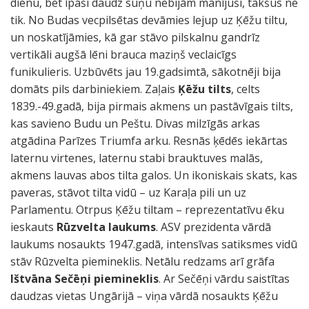
dienu, bet īpaši daudz suņu nebijām manījuši, takšus ne
tik. No Budas vecpilsētas devāmies lejup uz Ķēžu tiltu,
un noskatījāmies, kā gar stāvo pilskalnu gandrīz
vertikāli augšā lēni brauca maziņš veclaicīgs
funikulieris. Uzbūvēts jau 19.gadsimtā, sākotnēji bija
domāts pils darbiniekiem. Zaļais
Ķēžu tilts
, celts
1839.-49.gadā, bija pirmais akmens un pastāvīgais tilts,
kas savieno Budu un Peštu. Divas milzīgās arkas
atgādina Parīzes Triumfa arku. Resnās ķēdēs iekārtas
laternu virtenes, laternu stabi brauktuves malās,
akmens lauvas abos tilta galos. Un ikoniskais skats, kas
paveras, stāvot tilta vidū – uz Karaļa pili un uz
Parlamentu. Otrpus Ķēžu tiltam – reprezentatīvu ēku
ieskauts
Rūzvelta laukums
. ASV prezidenta vārdā
laukums nosaukts 1947.gadā, intensīvas satiksmes vidū
stāv Rūzvelta piemineklis. Netālu redzams arī grāfa
Ištvāna Sečēņi piemineklis
. Ar Sečēņi vārdu saistītas
daudzas vietas Ungārijā – viņa vārdā nosaukts Ķēžu