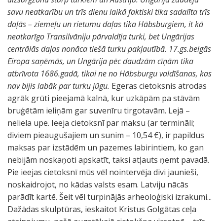
savu neatkarību un trīs dienu laikā faktiski tika sadalīta trīs
daļās – ziemeļu un rietumu daļas tika Hābsburgiem, it kā
neatkarīgo Transilvāniju pārvaldīja turki, bet Ungārijas
centrālās daļas nonāca tiešā turku pakļautībā. 17.gs.beigās
Eiropa saņēmās, un Ungārija pēc daudzām cīņām tika
atbrīvota 1686.gadā, tikai ne no Hābsburgu valdīšanas, kas
nav bijis labāk par turku jūgu.
Egeras cietoksnis atrodas
agrāk grūti pieejamā kalnā, kur uzkāpām pa stāvām
bruģētām ieliņām gar suvenīru tirgotavām. Lejā –
neliela upe. Ieeja cietoksnī par maksu (ar termināli;
diviem pieaugušajiem un sunim – 10,54 €), ir papildus
maksas par izstādēm un pazemes labirintiem, ko gan
nebijām noskaņoti apskatīt, taksi atļauts ņemt pavadā.
Pie ieejas cietoksnī mūs vēl nointervēja divi jaunieši,
noskaidrojot, no kādas valsts esam. Latviju nācās
parādīt kartē. Šeit vēl turpinājās arheoloģiski izrakumi...
Dažādas skulptūras, ieskaitot Kristus Golgātas ceļa