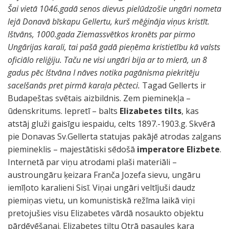
Šai vietā 1046.gadā senos dievus pielūdzošie ungāri nometa
lejā Donavā bīskapu Gellertu, kurš mēģināja viņus kristīt.
Ištvāns, 1000.gada Ziemassvētkos kronēts par pirmo
Ungārijas karali, tai pašā gadā pieņēma kristietību kā valsts
oficiālo reliģiju. Taču ne visi ungāri bija ar to mierā, un 8
gadus pēc Ištvāna I nāves notika pagānisma piekritēju
sacelšanās pret pirmā karaļa pēcteci.
Tagad Gellerts ir
Budapeštas svētais aizbildnis. Zem pieminekļa –
ūdenskritums. Iepretī – balts
Elizabetes tilts
, kas
atstāj gluži gaisīgu iespaidu, celts 1897.-1903.g. Skvērā
pie Donavas Sv.Gellerta statujas pakājē atrodas zaļgans
piemineklis – majestātiski sēdošā
imperatore Elizbete
.
Internetā par viņu atrodami plaši materiāli –
austroungāru ķeizara Franča Jozefa sievu, ungāru
iemīļoto karalieni Sisī. Viņai ungāri veltījuši daudz
piemiņas vietu, un komunistiskā režīma laikā viņi
pretojušies visu Elizabetes vārdā nosaukto objektu
pārdēvēšanai. Elizabetes tiltu Otrā pasaules kara