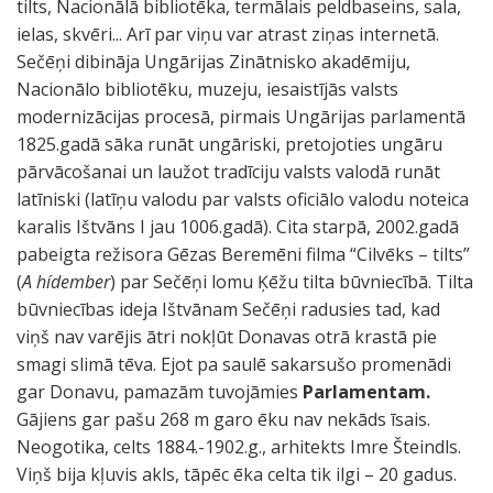
tilts, Nacionālā bibliotēka, termālais peldbaseins, sala,
ielas, skvēri... Arī par viņu var atrast ziņas internetā.
Sečēņi dibināja Ungārijas Zinātnisko akadēmiju,
Nacionālo bibliotēku, muzeju, iesaistījās valsts
modernizācijas procesā, pirmais Ungārijas parlamentā
1825.gadā sāka runāt ungāriski, pretojoties ungāru
pārvācošanai un laužot tradīciju valsts valodā runāt
latīniski (latīņu valodu par valsts oficiālo valodu noteica
karalis Ištvāns I jau 1006.gadā). Cita starpā, 2002.gadā
pabeigta režisora Gēzas Beremēni filma “Cilvēks – tilts”
(
A hídember
) par Sečēņi lomu Ķēžu tilta būvniecībā. Tilta
būvniecības ideja Ištvānam Sečēņi radusies tad, kad
viņš nav varējis ātri nokļūt Donavas otrā krastā pie
smagi slimā tēva. Ejot pa saulē sakarsušo promenādi
gar Donavu, pamazām tuvojāmies
Parlamentam.
Gājiens gar pašu 268 m garo ēku nav nekāds īsais.
Neogotika, celts 1884.-1902.g., arhitekts Imre Šteindls.
Viņš bija kļuvis akls, tāpēc ēka celta tik ilgi – 20 gadus.