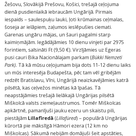
Žešovu, Slovākijā Prešovu, Košici, trešajā ceļojuma
dienā pusdienlaikā iebraucām Ungārijā. Pirmais
iespaids – saulespuķu lauki, ļoti krūmainas ceļmalas,
šoseja ar ielāpiem, zaļumos ieslēpušies ciemati.
Garenas ungāru mājas, un šauri pagalmi starp
kaimiņmājām. Iegādājāmies 10 dienu vinjeti par 2975
forintiem, saīsināti Ft (9,50 €). Virzījāmies uz Egeras
pusi cauri Bika Nacionālajam parkam (
Bükki Nemzeti
Park)
.
Tā kā mūsu ceļojumam bija dots 11-12 dienu laiks
un mūs interesēja Budapešta, pēc tam vēl gribējām
redzēt Bratislavu, Vīni, Ungārijā neaizkavējāmies katrā
pilsētā, kas ceļvežos minētas kā īpašas. Tā
neapstājāmies trešajā lielākajā Ungārijas pilsētā
Miškolcā valsts ziemeļaustrumos. Tomēr Miškolcas
apkārtnē, pamanījuši jauku ezeru un skaistu pili,
piestājām
Lillafīredā
(
Lillafüred
) – populārā Ungārijas
kūrortā pie mākslīgā Hāmori ezera (12 km no
Miškolcas). Sākumā nebijām domājuši šeit apstāties,