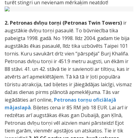
turēt stingri un nevienam mērkaķim neatdot!
2. Petronas dvīņu torņi (Petronas Twin Towers)
ir
augstākie dvīņu torņi pasaulē. To būvniecība tika
pabeigta 1998. gadā. No 1998. līdz 2004. gadam tie bija
augstākās ēkas pasaulē, līdz tika uzbūvēts Taipei 101
tornis. Kuru savukārt drīz vien “pārspēja” Burj Khalifa.
Petronas dvīņu torņi ir 451.9 metru augsti, un ēkām ir
88 stāvi. 41. un 42. stāvā tie ir savienoti ar tiltiņu, kas ir
atvērts arī apmeklētājiem. Tā kā tā ir ļoti populāra
tūristu atrakcija, tad biļetes ir jāiegādājas laicīgi, vismaz
dažas dienas pirms plānotā apmeklējuma. Tās var
iegādāties arī online,
Petronas torņu oficiālajā
mājaslapā
. Biļetes cena ir 85 RM jeb 18 EUR. Lai arī ir
redzētas arī augstākas ēkas gan Dubaijā, gan Ķīnā,
Petronas dvīņu torņi vēl aizvien mani pārsteidz! Ejot
tiem garām, vienmēr apstājos un atskatos. Tie ir tik