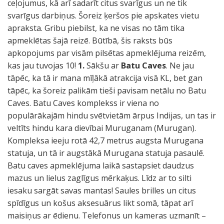
ceļojumus, kā arī sadarīt citus svarīgus un ne tik
svarīgus darbiņus. Šoreiz ķeršos pie apskates vietu
apraksta. Gribu piebilst, ka ne visas no tām tika
apmeklētas šajā reizē. Būtībā, šis raksts būs
apkopojums par visām pilsētas apmeklējuma reizēm,
kas jau tuvojas 10!
1.
Sākšu ar
Batu Caves
. Ne jau
tāpēc, ka tā ir mana mīļākā atrakcija visā KL, bet gan
tāpēc, ka šoreiz palikām tieši pavisam netālu no Batu
Caves. Batu Caves komplekss ir viena no
populārākajām hindu svētvietām ārpus Indijas, un tas ir
veltīts hindu kara dievībai Muruganam (Murugan).
Kompleksa ieeju rotā 42,7 metrus augsta Murugana
statuja, un tā ir augstākā Murugana statuja pasaulē.
Batu caves apmeklējuma laikā sastapsiet daudzus
mazus un lielus zaglīgus mērkaķus. Līdz ar to silti
iesaku sargāt savas mantas! Saules brilles un citus
spīdīgus un košus aksesuārus likt somā, tāpat arī
maisiņus ar ēdienu. Telefonus un kameras uzmanīt –