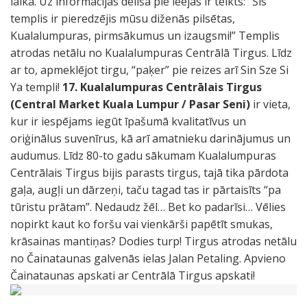
laikā. Uz informācijas dēlīša pie ieejas ir teikts: “Šis
templis ir pieredzējis mūsu diženās pilsētas,
Kualalumpuras, pirmsākumus un izaugsmi!” Templis
atrodas netālu no Kualalumpuras Centrālā Tirgus. Līdz
ar to, apmeklējot tirgu, “paķer” pie reizes arī Sin Sze Si
Ya templi!
17. Kualalumpuras Centrālais Tirgus
(Central Market Kuala Lumpur / Pasar Seni)
ir vieta,
kur ir iespējams iegūt īpašumā kvalitatīvus un
oriģinālus suvenīrus, kā arī amatnieku darinājumus un
audumus. Līdz 80-to gadu sākumam Kualalumpuras
Centrālais Tirgus bijis parasts tirgus, tajā tika pārdota
gaļa, augļi un dārzeņi, taču tagad tas ir pārtaisīts “pa
tūristu prātam”. Nedaudz žēl… Bet ko padarīsi… Vēlies
nopirkt kaut ko foršu vai vienkārši papētīt smukas,
krāsainas mantiņas? Dodies turp! Tirgus atrodas netālu
no Čainataunas galvenās ielas Jalan Petaling. Apvieno
Čainataunas apskati ar Centrālā Tirgus apskati!