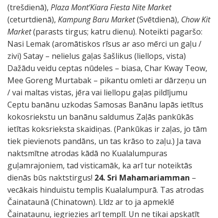
(trešdienā),
Plaza Mont’Kiara Fiesta Nite Market
(ceturtdienā),
Kampung Baru Market
(Svētdienā),
Chow Kit
Market
(parasts tirgus; katru dienu). Noteikti pagaršo:
Nasi Lemak (aromātiskos rīsus ar aso mērci un gaļu /
zivi) Satay – nelielus gaļas šašlikus (liellops, vista)
Dažādu veidu ceptas nūdeles – biasa, Char Kway Teow,
Mee Goreng Murtabak – pikantu omleti ar dārzeņu un
/ vai maltas vistas, jēra vai liellopu gaļas pildījumu
Ceptu banānu uzkodas Samosas Banānu lapās ietītus
kokosriekstu un banānu saldumus Zaļās pankūkās
ietītas koksrieksta skaidiņas. (Pankūkas ir zaļas, jo tām
tiek pievienots pandāns, un tas krāso to zaļu.) Ja tava
naktsmītne atrodas kādā no Kualalumpuras
guļamrajoniem, tad visticamāk, ka arī tur noteiktās
dienās būs naktstirgus!
24. Sri Mahamariamman
–
vecākais hinduistu templis Kualalumpurā. Tas atrodas
Čainataunā (Chinatown). Līdz ar to ja apmeklē
Čainataunu, iegriezies arī templī. Un ne tikai apskatīt