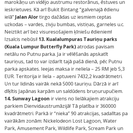
marokāņu un vidējo austrumu restorānus, ēstuves un
ieskrietuves. Kā arī Bukit Bintang “galvenajā ēdienu
ielā”
Jalan Alor
tirgo dažādas uz iesmiem ceptas
uzkodas – vardes, zivju bumbas, vistiņas, garneles u.c.
Neiztikt arī bez visuresošajiem ķīniešu ēdieniem!
Izsalcis nebūsi!
13. Kualalumpuras Tauriņu parks
(Kuala Lumpur Butterfly Park)
atrodas pavisam
netālu no Putnu parka. Ja ir vēlēšanās apskatīt
tauriņus, tad to var izdarīt tajā pašā dienā, pēc Putnu
parka apskates. Ieejas maksa ir neliela – 25 RM jeb 5,3
EUR. Teritorija ir liela – aptuveni 7432,2 kvadrātmetri.
Un tur lidinās vairāk nekā 5000 tauriņu. Dārzā ir arī
dīķītis Japānas karpām un saldūdens bruņurupučiem.
14. Sunway Lagoon
ir viens no lielākajiem atrakciju
parkiem Dienvidaustrumāzijā! Tā platība ir 360000
kvadrātmetri. Parkā ir “nieka” 90 atrakcijas, sadalītas pa
vairākām zonām: Nickelodeon Lost Lagoon, Water
Park, Amusement Park, Wildlife Park, Scream Park un