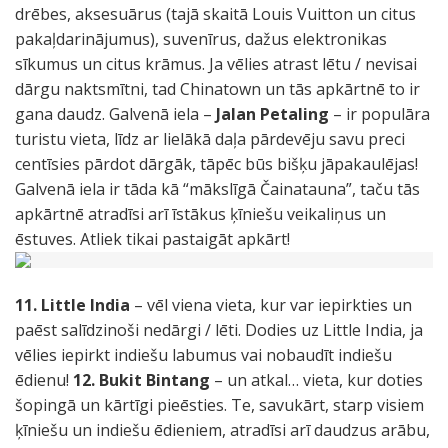
drēbes, aksesuārus (tajā skaitā Louis Vuitton un citus
pakaļdarinājumus), suvenīrus, dažus elektronikas
sīkumus un citus krāmus. Ja vēlies atrast lētu / nevisai
dārgu naktsmītni, tad Chinatown un tās apkārtnē to ir
gana daudz. Galvenā iela –
Jalan Petaling
– ir populāra
turistu vieta, līdz ar lielākā daļa pārdevēju savu preci
centīsies pārdot dārgāk, tāpēc būs bišķu jāpakaulējas!
Galvenā iela ir tāda kā “mākslīgā Čainatauna”, taču tās
apkārtnē atradīsi arī īstākus ķīniešu veikaliņus un
ēstuves. Atliek tikai pastaigāt apkārt!
11. Little India
– vēl viena vieta, kur var iepirkties un
paēst salīdzinoši nedārgi / lēti. Dodies uz Little India, ja
vēlies iepirkt indiešu labumus vai nobaudīt indiešu
ēdienu!
12. Bukit Bintang
– un atkal… vieta, kur doties
šopingā un kārtīgi pieēsties. Te, savukārt, starp visiem
ķīniešu un indiešu ēdieniem, atradīsi arī daudzus arābu,