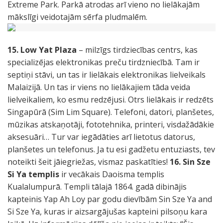
Extreme Park. Parkā atrodas arī vieno no lielākajām
mākslīgi veidotajām sērfa pludmalēm.
15. Low Yat Plaza
– milzīgs tirdziecības centrs, kas
specializējas elektronikas preču tirdzniecībā. Tam ir
septiņi stāvi, un tas ir lielākais elektronikas lielveikals
Malaizijā. Un tas ir viens no lielākajiem tāda veida
lielveikaliem, ko esmu redzējusi. Otrs lielākais ir redzēts
Singapūrā (Sim Lim Square). Telefoni, datori, planšetes,
mūzikas atskaņotāji, fototehnika, printeri, visdažādākie
aksesuāri… Tur var iegādāties arī lietotus datorus,
planšetes un telefonus. Ja tu esi gadžetu entuziasts, tev
noteikti šeit jāiegriežas, vismaz paskatīties!
16. Sin Sze
Si Ya templis
ir vecākais Daoisma templis
Kualalumpurā. Templi tālajā 1864. gadā dibinājis
kapteinis Yap Ah Loy par godu dievībām Sin Sze Ya and
Si Sze Ya, kuras ir aizsargājušas kapteini pilsoņu kara