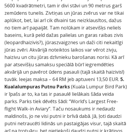
5600 kvadrātmetri, tam ir divi stāvi un 90 metrus garš
zemūdens tunelis. Zivtiņas un jūras zvērus var ne tikai
aplūkot, bet, lai arī cik dīvaini tas neizklausītos, dažus
no tiem arī papaijāt. Tam nolūkam ir atsevišķs neliels
baseins, kurā peld dažas palielas un garas raibas zivis
(leopardhaizivis?), jūraszvaigznes un daži citi nekaitīgi
jūras zvēri. Akvārijā noteiktos laikos var vērot zivju,
haizivu un citu jūras dzīvnieku barošanas norisi. Kā arī
par atsevišķu samaksu speciālā būrī iegremdēties
akvārijā un pavērot ūdens pasauli (tajā skaitā haizivis!)
tuvāk. Ieejas maksa – 64 RM jeb aptuveni 13,50 EUR.
5.
Kualalumpuras Putnu Parks
(Kuala Lumpur Bird Park)
ir īpašs ar to, ka tas ir pasaulē lielākais šāda veida
parks. Parks tiek dēvēts šādi: “World’s Largest Free-
flight Walk-in Aviary”. Taču nosaukums ir nedaudz
maldinošs, jo ne visi putni ir brīvā dabā. Jā, ļoti daudzi
putni netraucēti lidinās un pastaigājas visur, tajā skaitā
arī pa trotuāru, bet pietiekoši daudzi putni ir krātiņos