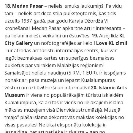
18. Medan Pasar
– neliels, smuks laukumiņš. Pa vidu
tam – neliels art deco stila pulksteņtornis, kas ticis
uzcelts 1937. gadā, par godu Karaļa Džordža VI
kronēšanai. Medan Pasar apkārtne arī ir interesanta –
pa lielam indiešu veikaliņi un ēstuvītes.
19.
Aizej līdz
KL
City Gallery
un nofotografējies ar lielo
I Love KL zīmi!
Tur atrodas arī tūristu informācijas centrs, kur var
iegūt bezmaksas kartes un superīgus bezmaksas
bukletus par vairākiem Malaizijas reģioniem!
Samaksājot nelielu naudiņu (5 RM, 1 EUR), ir iespējams
nonākt arī pašā muzejā un iepazīt Kualalumpuras
vēsturi un uzbūvi! Forši un informatīvi!
20. Islamic Arts
Museum
ir viena no populārākajām tūristu izklaidēm
Kualalumpurā, kā arī tas ir viens no lielākajiem islāma
mākslas muzejiem visā Dienvidaustrumāzijā. Muzejā
“mājo” plaša islāma dekoratīvās mākslas kolekcijas no
visas pasaules! Ne tikai eksponātu kolekcija ir
iespaidīga, bet arī pati ēka ir skaista – gan no