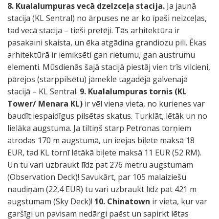
8. Kualalumpuras vecā dzelzceļa stacija.
Ja jaunā
stacija (KL Sentral) no ārpuses ne ar ko īpaši neizceļas,
tad vecā stacija – tieši pretēji. Tās arhitektūra ir
pasakaini skaista, un ēka atgādina grandiozu pili. Ēkas
arhitektūrā ir iemiksēti gan rietumu, gan austrumu
elementi. Mūsdienās šajā stacijā piestāj vien trīs vilcieni,
pārējos (starppilsētu) jāmeklē tagadējā galvenajā
stacijā – KL Sentral.
9. Kualalumpuras tornis (KL
Tower/ Menara KL)
ir vēl viena vieta, no kurienes var
baudīt iespaidīgus pilsētas skatus. Turklāt, lētāk un no
lielāka augstuma. Ja tiltiņš starp Petronas torņiem
atrodas 170 m augstumā, un ieejas biļete maksā 18
EUR, tad KL tornī lētākā biļete maksā 11 EUR (52 RM).
Un tu vari uzbraukt līdz pat 276 metru augstumam
(Observation Deck)! Savukārt, par 105 malaiziešu
naudiņām (22,4 EUR) tu vari uzbraukt līdz pat 421 m
augstumam (Sky Deck)!
10. Chinatown
ir vieta, kur var
garšīgi un pavisam nedārgi paēst un sapirkt lētas