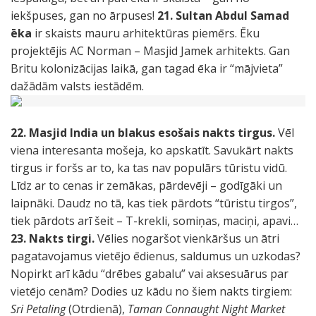
iekšpuses, gan no ārpuses!
21. Sultan Abdul Samad
ēka
ir skaists mauru arhitektūras piemērs. Ēku
projektējis AC Norman – Masjid Jamek arhitekts. Gan
Britu kolonizācijas laikā, gan tagad ēka ir “mājvieta”
dažādām valsts iestādēm.
22. Masjid India un blakus esošais nakts tirgus.
Vēl
viena interesanta mošeja, ko apskatīt. Savukārt nakts
tirgus ir foršs ar to, ka tas nav populārs tūristu vidū.
Līdz ar to cenas ir zemākas, pārdevēji – godīgāki un
laipnāki. Daudz no tā, kas tiek pārdots “tūristu tirgos”,
tiek pārdots arī šeit – T-krekli, somiņas, maciņi, apavi…
23. Nakts tirgi.
Vēlies nogaršot vienkāršus un ātri
pagatavojamus vietējo ēdienus, saldumus un uzkodas?
Nopirkt arī kādu “drēbes gabalu” vai aksesuārus par
vietējo cenām? Dodies uz kādu no šiem nakts tirgiem:
Sri Petaling
(Otrdienā),
Taman Connaught Night Market