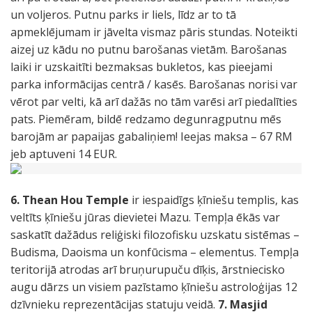
un voljeros. Putnu parks ir liels, līdz ar to tā
apmeklējumam ir jāvelta vismaz pāris stundas. Noteikti
aizej uz kādu no putnu barošanas vietām. Barošanas
laiki ir uzskaitīti bezmaksas bukletos, kas pieejami
parka informācijas centrā / kasēs. Barošanas norisi var
vērot par velti, kā arī dažās no tām varēsi arī piedalīties
pats. Piemēram, bildē redzamo degunragputnu mēs
barojām ar papaijas gabaliņiem! Ieejas maksa – 67 RM
jeb aptuveni 14 EUR.
6. Thean Hou Temple
ir iespaidīgs ķīniešu templis, kas
veltīts ķīniešu jūras dievietei Mazu. Tempļa ēkās var
saskatīt dažādus reliģiski filozofisku uzskatu sistēmas –
Budisma, Daoisma un konfūcisma – elementus. Tempļa
teritorijā atrodas arī bruņurupuču dīķis, ārstniecisko
augu dārzs un visiem pazīstamo ķīniešu astroloģijas 12
dzīvnieku reprezentācijas statuju veidā.
7. Masjid