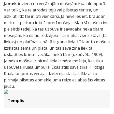
Jamek
ir viena no vecākajām mošejām Kualalumpurā.
Var teikt, ka tā atrodas teju vai pilsētas centrā, un
aizkļūt līdz tai ir ļoti vienkārši. Ja nevēlies iet, brauc ar
metro – pietura ir tieši pretī mošejai. Man šī mošeja iet
pie sirds tādēļ, ka tās uzbūve ir savādāka nekā citām
mošejām, ko esmu redzējusi. Tai ir tikai viens stāvs (tā
liekas) un platības ziņā tā ir gana liela. Līdz ar to mošeja
izskatās zema un plata, un tas savā ziņā liek tai
izskatīties krietni vecākai nekā tā ir (uzbūvēta 1909).
Jameka mošeja ir pirmā liela izmēra mošeja, kas tika
uzbūvēta Kualalumpurā. Ēkas stils savā ziņā ir līdzīgs
Kualalumpuras vecajai dzelzceļa stacijai, līdz ar to
pirmajā pilsētas apmeklējuma reizē es abas šīs vietas
jaucu.
Templis