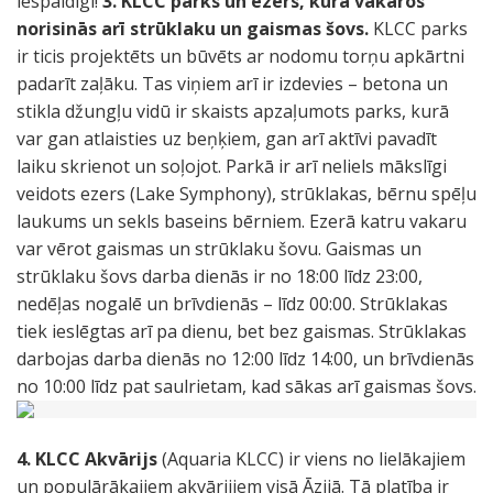
iespaidīgi!
3. KLCC parks un ezers, kurā vakaros
norisinās arī strūklaku un gaismas šovs.
KLCC parks
ir ticis projektēts un būvēts ar nodomu torņu apkārtni
padarīt zaļāku. Tas viņiem arī ir izdevies – betona un
stikla džungļu vidū ir skaists apzaļumots parks, kurā
var gan atlaisties uz beņķiem, gan arī aktīvi pavadīt
laiku skrienot un soļojot. Parkā ir arī neliels mākslīgi
veidots ezers (Lake Symphony), strūklakas, bērnu spēļu
laukums un sekls baseins bērniem. Ezerā katru vakaru
var vērot gaismas un strūklaku šovu. Gaismas un
strūklaku šovs darba dienās ir no 18:00 līdz 23:00,
nedēļas nogalē un brīvdienās – līdz 00:00. Strūklakas
tiek ieslēgtas arī pa dienu, bet bez gaismas. Strūklakas
darbojas darba dienās no 12:00 līdz 14:00, un brīvdienās
no 10:00 līdz pat saulrietam, kad sākas arī gaismas šovs.
4. KLCC Akvārijs
(Aquaria KLCC) ir viens no lielākajiem
un populārākajiem akvārijiem visā Āzijā. Tā platība ir