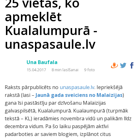
25 vietas, ko
apmeklēt
Kualalumpurā -
unaspasaule.lv
Una Baufala
15.04.2017
8 min lasīšanai
9 foto
Raksts pārpublicēts no
unaspasaule.lv
. Iepriekšējā
rakstā (lasi –
Jaunā gada sveiciens no Malaizijas
)
gana īsi pastāstīju par dzīvošanu Malaizijas
galvaspilsētā, Kualalumpurā. Kualaumpurā (turpmāk
tekstā – KL) ieradāmies novembra vidū un palikām līdz
decembra vidum. Pa šo laiku paspējām aktīvi
padarboties ar saviem blogiem, izplānot citus