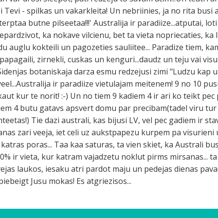
i Tevi - spilkas un vakarkleita! Un nebriinies, ja no rita busi
erptaa butne pilseetaa!!!' Australija ir paradiize...atputai, lo
 nepardzivot, ka nokave vilcienu, bet ta vieta nopriecaties, k
u auglu kokteili un pagozeties sauliitee... Paradize tiem, ka
pagaili, zirnekli, cuskas un kenguri...daudz un teju vai vis
ai Sidenjas botaniskaja darza esmu redzejusi zimi "Ludzu kap 
el...Australija ir paradiize vietulajam meitenem! 9 no 10 pusi
kaut kur te norit! :-) Un no tiem 9 kadiem 4 ir ari ko teikt pe
tiem 4 butu gatavs apsvert domu par precibam(tadel viru tur 
teetas!) Tie dazi australi, kas bijusi LV, vel pec gadiem ir s
anas zari veeja, iet celi uz aukstpapezu kurpem pa visurien
katras poras... Taa kaa saturas, ta vien skiet, ka Australi 
100% ir vieta, kur katram vajadzetu noklut pirms mirsanas... t
vejas laukos, iesaku atri pardot maju un pedejas dienas pavad
iebeigt Jusu mokas! Es atgriezisos...