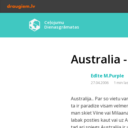
Ceļojumu
Dienasgrāmatas
Australia -
Edīte M.Purple
27.04.2006
1 min la
Australija... Par so vietu v
ta ir paradize visam velmem
man skiet Viine vai Milaan
labak posties kaut vai uz Al
tad ari sniegs Australija ir