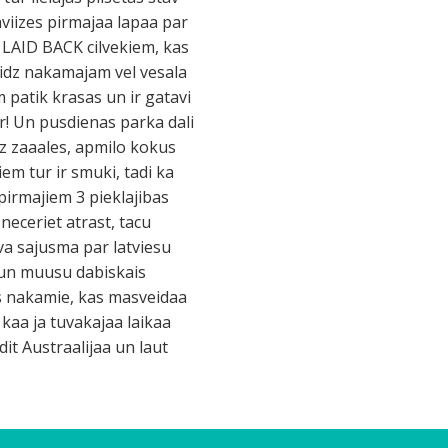
 aviizes pirmajaa lapaa par
ti LAID BACK cilvekiem, kas
a lidz nakamajam vel vesala
m patik krasas un ir gatavi
ur! Un pusdienas parka dali
uz zaaales, apmilo kokus
em tur ir smuki, tadi ka
c pirmajiem 3 pieklajibas
neceriet atrast, tacu
tava sajusma par latviesu
i un muusu dabiskais
bus nakamie, kas masveidaa
a kaa ja tuvakajaa laikaa
it Austraalijaa un laut