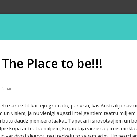
 The Place to be!!!
sīšanai
aretu sarakstit kartejo gramatu, par visu, kas Australija nav un 
 un visiem, ja nu vienigi augsti inteligentiem teatru miljie
a butu daudz piemeerotaaka... Tapat arii snovotaajiem un bob
pie kopa ar teatra miljiem, ko jau taja virziena pirms mirkla a
 un var drosi sleepot, pati redzeju to savam acim...Un teatri ar 