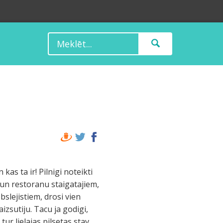
kas ta ir! Pilnigi noteikti
m un restoranu staigatajiem,
slejistiem, drosi vien
izsutiju. Tacu ja godigi,
tur lielajas pilsetas stav