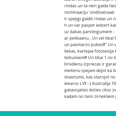
rindas un ta vien gaida ties
nominaaciju 'visdiivainaak t
ir spejigi gaidit rindas un
h un var paspet iedzert kad
uz dabas parsteigumiem - pa
ar pelikaanu... Un vel tik
un pasmarzo pukes!!!" Un ve
liekas, kartejaa fotosesija 
teikumiem!!! Un tikai 1 no 
brivdienu izpriecas ir garan
meitenu spejam dejot ka li
skaistums, kas starojot no 
iekaros LV!! :-) Australija 
gatavojaties doties citos z
kadam no tiem zirnekliem p