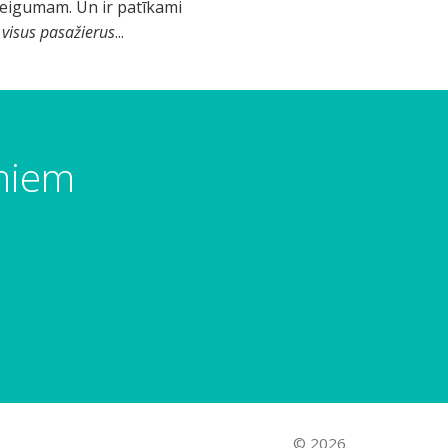
obeigumam. Un ir patīkami
 visus pasažierus
...
umiem
© 2026