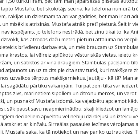
ar 1,50 turku lirām, pēc tam man jāpārsēžas pilsētas autobu
tapto Mustafu, bet skolotājs secina, ka telefona numurā trū
em, rakijas un dziesmām tā arī var gadīties, bet man ir arī 
i, un misēklis atrisinās. Mustafa atnāk pretī pieturā. Šeit ir 
t nav iespējams, jo telefons nestrādā, bet zinu tikai to, ka Ani
u dzīvoklī, kas atrodas dažu metro pieturu attālumā no vecpil
 pieteicis brīvdienu darbavietā, un mēs braucam uz Stambulas
a krastos, lai vēlreiz aplūkotu vēsturiskās vietas, ieietu kr
aržām, un satiktos ar viņa draugiem. Stambulas paceļamo ti
gad atjaunots un uz tā cits pie cita stāv turki, kuri makšķerē 
nos uzvalkos tērptus makšķerniekus. Jautāju - kā tā? Man atb
lai sagādātu pārtiku vakariņām. Turpat zem tilta var iedzert 
ptas zivs, marinētiem sīpoliem un citronu mērces, un vērot „
, un pusnaktī Mustafa izdomā, ka vajadzētu apciemot kādu 
iesi, sāk paust savu neapmierinātību, skaļi kliedzot un lamā
ēcīgiem decibeliem apveltītu vēl nebiju dzirdējusi un izteicu 
ā atskriet ar kinžalu. Sirreālas pasaules iezīmes vērojamas a
li, Mustafa saka, ka tā notiekot un nav par ko uztraukties. T