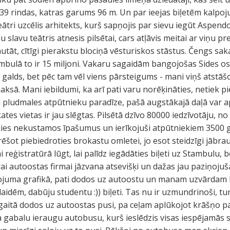
ir 39 rindas, katras garums 96 m. Un par ieejas biļetēm kalpo
eātri uzcēlis arhitekts, kurš sapņojis par sievu iegūt Aspen
u slavu teātris atnesis pilsētai, cars atļāvis meitai ar viņu pr
tāt, cītīgi pierakstu blociņā vēsturiskos stāstus. Čengs saka
ambulā to ir 15 miljoni. Vakaru sagaidām bangojošas Sides ost
u galds, bet pēc tam vēl viens pārsteigums - mani viņš atstāš
sā. Mani iebildumi, ka arī pati varu norēķināties, netiek pi
a pludmales atpūtnieku paradīze, pašā augstākajā daļā var aps
ates vietas ir jau slēgtas. Pilsētā dzīvo 80000 iedzīvotāju, n
ušies nekustamos īpašumus un ierīkojuši atpūtniekiem 3500 g
ēšot piebiedroties brokastu omletei, jo esot steidzīgi jābra
i reģistratūrā lūgt, lai palīdz iegādāties biļeti uz Stambulu, 
atrai autoostas firmai jāzvana atsevišķi un dažas jau paziņojuš
ļojuma grafikā, pati dodos uz autoostu un manam uzvārdam līd
aidēm, dabūju studentu :)) biļeti. Tas nu ir uzmundrinoši, t
aitā dodos uz autoostas pusi, pa ceļam aplūkojot krāšņo pa
a gabalu ieraugu autobusu, kurš ieslēdzis visas iespējamās