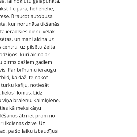
sā, lai nokļūtu galapunktā.
kst 1 cipara, hehehehe,
adrese. Braucot autobusā
vieta, kur norunāta tikšanās
ta ieradīsies dienu vēlāk.
sētas, un mani aicina uz
 centru, uz pilsētu Zelta
odziņos, kuri aicina ar
ltu pirms dažiem gadiem
zivis. Par brīnumu ieraugu
ild, ka daži te nākot
turku kafiju, notiesāt
lielos” lomus. Līdz
viņa brālēnu. Kaimiņiene,
joties kā meksikāņu
vēlēšanos ātri iet prom no
rī ikdienas dzīvē. Uz
ad, pa šo laiku izbaudījusi