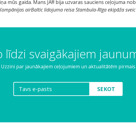
a viņa mūs gaida. Mans JĀ!!! bija uzvaras sauciens ceļojuma n
Kompānijas airBaltic lidojuma reisa Stambula-Rīga ekipāža sveic
 līdzi svaigākajiem jaun
Uzzini par jaunākajiem ceļojumiem un aktualitātēm pirmais
SEKOT