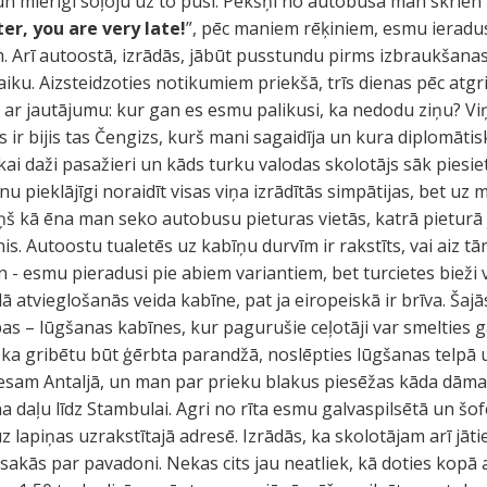
 un mierīgi soļoju uz to pusi. Pēkšņi no autobusa man skrien 
ter, you are very late!
”, pēc maniem rēķiniem, esmu ieradu
m. Arī autoostā, izrādās, jābūt pusstundu pirms izbraukšanas
laiku. Aizsteidzoties notikumiem priekšā, trīs dienas pēc at
ar jautājumu: kur gan es esmu palikusi, ka nedodu ziņu? Viņ
as ir bijis tas Čengizs, kurš mani sagaidīja un kura diplomāti
ikai daži pasažieri un kāds turku valodas skolotājs sāk piesi
u pieklājīgi noraidīt visas viņa izrādītās simpātijas, bet 
š kā ēna man seko autobusu pieturas vietās, katrā pieturā 
is. Autoostu tualetēs uz kabīņu durvīm ir rakstīts, vai aiz 
 - esmu pieradusi pie abiem variantiem, bet turcietes bieži v
 atvieglošanās veida kabīne, pat ja eiropeiskā ir brīva. Šajās
lpas – lūgšanas kabīnes, kur pagurušie ceļotāji var smelties 
ka gribētu būt ģērbta parandžā, noslēpties lūgšanas telpā 
sam Antaljā, un man par prieku blakus piesēžas kāda dāma, 
 daļu līdz Stambulai. Agri no rīta esmu galvaspilsētā un šof
z lapiņas uzrakstītajā adresē. Izrādās, ka skolotājam arī jā
esakās par pavadoni. Nekas cits jau neatliek, kā doties kopā a