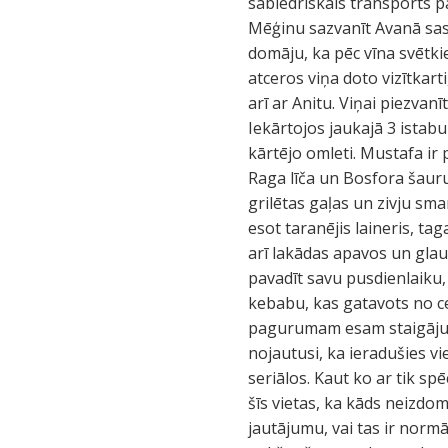
sabiedriskais transports p
Mēģinu sazvanīt Avanā sas
domāju, ka pēc vīna svētki
atceros viņa doto vizītkart
arī ar Anitu. Viņai piezvanī
Iekārtojos jaukajā 3 istab
kārtējo omleti. Mustafa ir
Raga līča un Bosfora šaurum
grilētas gaļas un zivju sm
esot taranējis laineris, ta
arī lakādas apavos un glau
pavadīt savu pusdienlaiku, 
kebabu, kas gatavots no ce
pagurumam esam staigājuši
nojautusi, ka ieradušies v
seriālos. Kaut ko ar tik sp
šīs vietas, ka kāds neizdom
jautājumu, vai tas ir normā