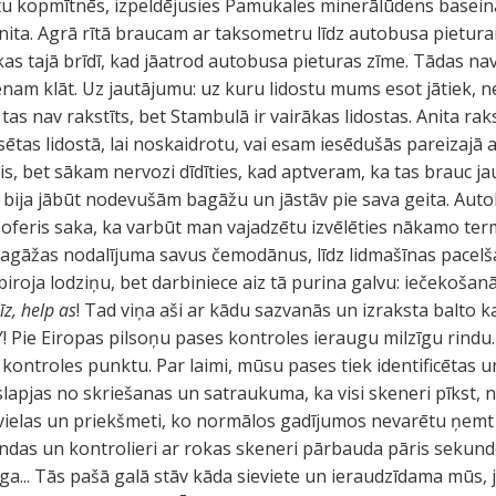
 kopmītnēs, izpeldējusies Pamukales minerālūdens baseinā
Anita. Agrā rītā braucam ar taksometru līdz autobusa pietura
as tajā brīdī, kad jāatrod autobusa pieturas zīme. Tādas n
enam klāt. Uz jautājumu: uz kuru lidostu mums esot jātiek, n
s tas nav rakstīts, bet Stambulā ir vairākas lidostas. Anita 
ētas lidostā, lai noskaidrotu, vai esam iesēdušās pareizajā 
is, bet sākam nervozi dīdīties, kad aptveram, ka tas brauc jau
 bija jābūt nodevušām bagāžu un jāstāv pie sava geita. Auto
šoferis saka, ka varbūt man vajadzētu izvēlēties nākamo term
bagāžas nodalījuma savus čemodānus, līdz lidmašīnas pacelš
biroja lodziņu, bet darbiniece aiz tā purina galvu: iečekošan
līz, help as
! Tad viņa aši ar kādu sazvanās un izraksta balto kar
Y! Pie Eiropas pilsoņu pases kontroles ieraugu milzīgu rind
kontroles punktu. Par laimi, mūsu pases tiek identificētas
 slapjas no skriešanas un satraukuma, ka visi skeneri pīkst,
s vielas un priekšmeti, ko normālos gadījumos nevarētu ņemt
indas un kontrolieri ar rokas skeneri pārbauda pāris sekundē
zīga... Tās pašā galā stāv kāda sieviete un ieraudzīdama mūs, j