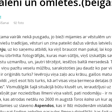
rālēni un omletes.(beiga
c
sīšanai
92 foto
ama vairāk nekā pusgadu, jo bieži mijamies ar vēstulēm un vi
atviešu tradīcijas, vēsturi un zina pateikt dažus vārdus latvie
nju
, uz ko saņemu atbildi, ka viņš braucot man pakaļ, lai kop
u izbrīnīta: fotogrāfijās, kuras man sūtījis, viņš izskatījās 
vērstu uzmanību, un, jautri tērzējot, iesēžos baltā mersedesā.
es viņu pazītu veselu mūžību, sarakstoties jau daudz ko par v
š ir oriģināls turks? Ievēroju viņa zaļo acu krāsu, gaišos ma
i: „viņš esot īsts turks, kā arī visas viņa ķermeņa detaļas 
as”. Vismuļķīgāk šajā situācijā būtu klusēt un, ieraudzījusi uz
prašņāt par noziedzības līmeni viņa valstī, pati nodomāju - ir
e
, kas atrodas netālu no 2600 m augstā
Toros kalna
un kur a
odamies uz slaveno
Aspendos
, kas ir līdz mūsdienām vislabāk
iku pat šodien apbrīno pasaules līmeņa dziedātāji, kas šeit uz