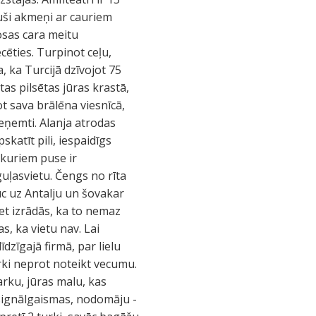
juši akmeņi ar cauriem
dosas cara meitu
ecēties. Turpinot ceļu,
, ka Turcijā dzīvojot 75
as pilsētas jūras krastā,
ot sava brālēna viesnīcā,
eņemti. Alanja atrodas
katīt pili, iespaidīgs
o kuriem puse ir
uļasvietu. Čengs no rīta
uc uz Antalju un šovakar
bet izrādās, ka to nemaz
as, ka vietu nav. Lai
zīgajā firmā, par lielu
urki neprot noteikt vecumu.
rku, jūras malu, kas
 signālgaismas, nodomāju -