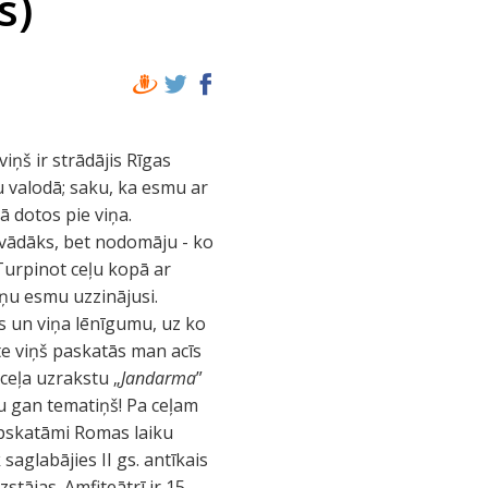
s)
ņš ir strādājis Rīgas
šu valodā; saku, ka esmu ar
ā dotos pie viņa.
savādāks, bet nodomāju - ko
 Turpinot ceļu kopā ar
iņu esmu uzzinājusi.
tus un viņa lēnīgumu, uz ko
(te viņš paskatās man acīs
 ceļa uzrakstu „
Jandarma
”
 nu gan tematiņš! Pa ceļam
pskatāmi Romas laiku
 saglabājies II gs. antīkais
stājas. Amfiteātrī ir 15