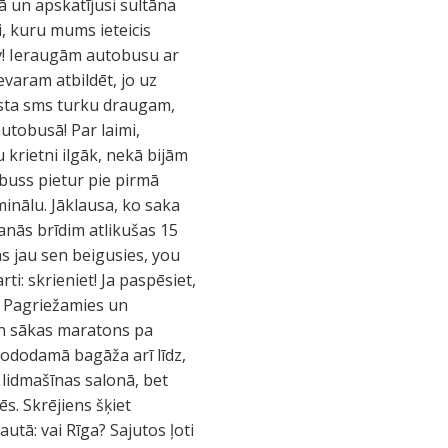
 un apskatījusi sultāna
i, kuru mums ieteicis
av! Ieraugām autobusu ar
evaram atbildēt, jo uz
raksta sms turku draugam,
autobusā! Par laimi,
 krietni ilgāk, nekā bijām
buss pietur pie pirmā
inālu. Jāklausa, ko saka
anās brīdim atlikušas 15
ās jau sen beigusies, you
ti: skrieniet! Ja paspēsiet,
u. Pagriežamies un
 un sākas maratons pa
 nododamā bagāža arī līdz,
 lidmašīnas salonā, bet
s. Skrējiens šķiet
autā: vai Rīga? Sajutos ļoti