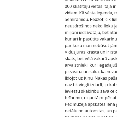
000 skatītāju vietas, tajā 
vidiem. Kā vēsta leģenda, t
Semiramidu. Redzot, cik liel
neuzdrošinos neko lieku jau
miljoni iedzīvotāju, bet St
kur arī ir pasūtīts vakariņ
par kuru man nebūšot jāmak
Vidusjūras krastā un ir īst
skats, bet vēlā vakarā apsk
ārvalstnieki, kuri iegādāj
piezvana un saka, ka nevar
lidojot uz Ķīnu. Nākas paša
nav tik viegli izdarīt, jo k
ieviestu skaidrību savā ce
brīnumu, uzjautājot pēc atl
Pēc muzeja apskates lēnā g
netālu no autoostas, un p