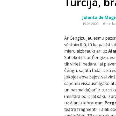
Turcija, b
Jolanta de Magi
19.04.2009
6 min la
Ar Čengizu jau esmu pazīst
vēstniecībā, tā ka pazīst l
mieru aizbraukt arī uz
Ala
Satiekoties ar Čengizu, esm
tik vīrieši nedara, lai pie
Čengu, sajūta tāda, it kā 
Jokojot apvaicājos: vai viņ
saņemu visšausmīgāko atbild
un pasmaida) arī ir turcisk
(militārā policija) sāku iz
uz Alanju iebraucam
Perg
teātra fragmenti. Tālāk d
amfiteātris. Tā sienu akust