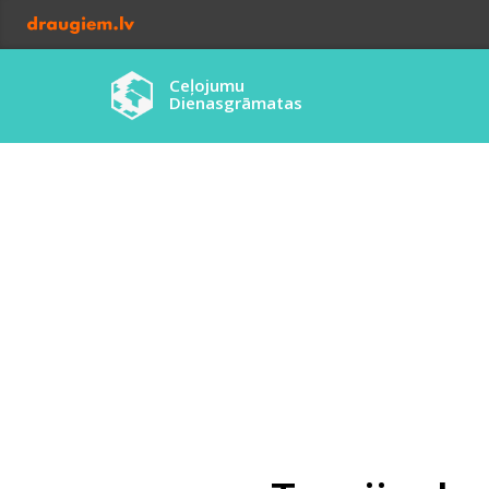
Ceļojumu
Dienasgrāmatas