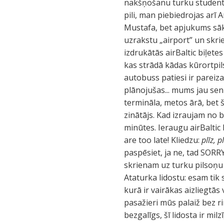
nakšņošanu turku studentu
pili, man piebiedrojas arī 
Mustafa, bet apjukums sāk
uzrakstu „airport” un skri
izdrukātās airBaltic biļete
kas strādā kādas kūrortpils
autobuss patiesi ir pareiza
plānojušas... mums jau sen
termināla, metos ārā, bet 
zinātājs. Kad izraujam no 
minūtes. Ieraugu airBaltic 
are too late! Kliedzu:
plīz, p
paspēsiet, ja ne, tad SORR
skrienam uz turku pilsoņu 
Ataturka lidostu: esam tik
kurā ir vairākas aizliegtā
pasažieri mūs palaiž bez r
bezgalīgs, šī lidosta ir mil