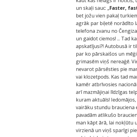
kaut kas nelāgs ir noticis,
un skaļi sauc: „
Faster, fas
bet jožu vien pakaļ turkie
agrāk par biļetē norādīto 
telefona zvanu no Čengiza 
un gaidot ciemos! ... Tad k
apskatījusi?! Autobusā ir t
par ko pārskaišos un mēģin
grimasēm viņš nereaģē. Viņ
nevarot pārsēsties pie man
vai klozetpods. Kas tad man
kamēr atbrīvosies nacionālā
arī mazmājiņai līdzīgas te
kuram aktuāls! Iedomājos, 
vairāku stundu brauciena e
pavadām atlikušo brauciena
man kāpt ārā, lai nokļūtu u
virzienā un viņš sparīgi pi