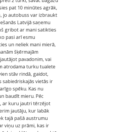
pretī 2 turki, savāc bagāžu
sies pat 10 minūtes agrāk,
, jo autobuss var izbraukt
griešanās Latvijā saņemu
š gribot ar mani satikties
sko pasi arī esmu
eties un neliek mani mierā,
uz manām šķērmajām
jautājot pavadonim, vai
tām atrodama turku tualete
ien stāv rindā, gaidot,
 sabiedriskajās vietās ir
garīgo spēku. Kas nu
un baudīt mieru. Pēc
ar kuru jautri tērzējot
erim jautāju, kur labāk
tiek tajā pašā austrumu
r viņu uz prāmi, kas ir