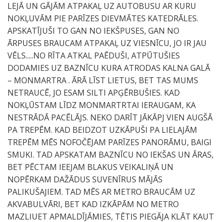
LEJĀ UN GĀJĀM ATPAKAĻ UZ AUTOBUSU AR KURU
NOKĻUVĀM PIE PARĪZES DIEVMĀTES KATEDRĀLES.
APSKATĪJUŠI TO GAN NO IEKŠPUSES, GAN NO
ĀRPUSES BRAUCAM ATPAKAĻ UZ VIESNĪCU, JO IR JAU
VĒLS.....NO RĪTA ATKAL PAĒDUŠI, ATPŪTUŠIES
DODAMIES UZ BAZNĪCU KURA ATRODAS KALNA GALĀ
– MONMARTRA . ĀRĀ LĪST LIETUS, BET TAS MUMS
NETRAUCĒ, JO ESAM SILTI APĢĒRBUŠIES. KAD
NOKĻŪSTAM LĪDZ MONMARTRTAI IERAUGAM, KA
NESTRĀDĀ PACĒLĀJS. NEKO DARĪT JĀKĀPJ VIEN AUGŠĀ
PA TREPĒM. KAD BEIDZOT UZKĀPUŠI PA LIELAJĀM
TREPĒM MĒS NOFOČĒJAM PARĪZES PANORĀMU, BAIGI
SMUKI. TAD APSKATAM BAZNĪCU NO IEKŠAS UN ĀRAS,
BET PĒCTAM IEEJAM BLAKUS VEIKALIŅĀ UN
NOPĒRKAM DAŽĀDUS SUVENĪRUS MĀJĀS
PALIKUŠAJIEM. TAD MĒS AR METRO BRAUCĀM UZ
AKVABULVĀRI, BET KAD IZKĀPĀM NO METRO
MAZLIUET APMALDĪJĀMIES, TĒTIS PIEGĀJA KLĀT KAUT