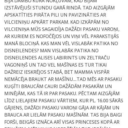
BIJA DAMBO KURĀ NOKĻUVĀM, KAD BIJĀM
IZSTĀVĒJUŠI STUNDU GARĀ RINDĀ. TAD AIZGĀJĀM
APSKATĪTIES PIRĀTA PILI UN PAVIZINĀTIES AR
VILCIENIŅU APKĀRT PARKAM. KAD IZKĀPĀM NO
VILCIENIŅA MŪS SAGAIDĪJA DAŽĀDI PASAKU VAROŅI,
AR KURIEM ES NOFOČĒJOS UN VIŅI VĒL PARAKSTIJĀS
MANĀ BLOCIŅĀ. KAS MAN VĒL VISLABĀK PATIKA NO
DISNEILENDES? MAN VISLABĀK PATIKA NO
DISNEILENDES ALISES LABIRINTS UN ZELTRAČU
VAGONIŅŠ UN TAD VEL MAŠĪNAS ES TUR TIKAI
DAŽREIZ IESKRĒJOS STABĀ, BET MAMMA VISPĀR
NEMĀCĒJA BRAUKT AR MAŠĪNU....TAD MĒS AR PASAKU
KUĢĪTI BRAUCĀM CAURI DAŽĀDĀM PASAKĀM UN
MINĒJĀM, KAS TĀ IR PAR PASAKU. PĒCTAM AIZGĀJĀM
LĪDZ LIELAJIEM PASAKU VĀRTIEM, KUR PL. 16.00 SĀKĀS
GĀJIENS, DAŽĀDI PASAKU VAROŅI GĀJA AR KĀJĀM UN
BRAUCA AR LIELĀM PASAKU MAŠĪNĀM. TAS BIJA BAIGI
FORŠI, BEIGĀS IZNĀCA ARĪ VISAS PRINCESES KOPĀ AR