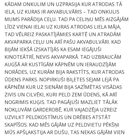
KĀDAM ONKULIM UN UZPRASIJA KUR ATRODAS TĀ
IELA, UZ KURAS IR AKVABULVĀRIS – TAD ONKULIS
MUMS PARĀDIJA CEĻU. TAD PA CELIŅU MĒS AIZGĀJĀM
LĪDZ VIENAI IELAI UZ KURAS ATRODAS LIELA MĀJA,
TAD VĒLREIZ PASKATĪJĀMIES KARTĒ UN ATRADĀM
AKVAPARKA CEĻU UN ARĪ PAŠU AKVABULVĀRI. KAD
BIJĀM IEKŠĀ IZSKATĪJĀS KA ESAM IEGĀJUŠI
KINOTEĀTRĪ, NEVIS AKVAPARKĀ. TAD UZBRAUCĀM
AUGŠĀ AR KUSTĪGĀM KĀPNĒM UN IERAUDZĪJĀM
NORĀDES, UZ KURĀM BIJA RAKSTĪTS, KUR ATRODAS
ŪDENS PARKS. NOPIRKUŠI BIĻETES SEJAM LEJĀ PA
KĀPNĒM KUR UZ SIENĀM BIJA SAZĪMĒTAS VISĀDAS
ZIVIS UN CILVĒKI, KURI PELD ZEM ŪDENS, KĀ ARĪ
NOGRIMIS KUĢIS. TAD PAGĀJUŠI MAZLIET TĀLĀK
NOKĻUVĀM GARDEROBĒ, KUR VAJADZĒJA UZREIZ
UZVILKT PELDKOSTĪMUS UN DRĒBES ATSTĀT
SKAPĪŠOS. KAD MĒS GĀJĀM UZ PELDVIETU PĒKŠŅI
MŪS APŠĻAKSTIJA AR DUŠU, TAS NEKAS GĀJĀM VIEN