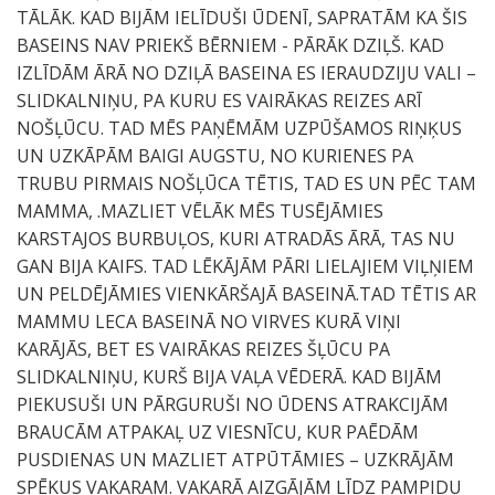
TĀLĀK. KAD BIJĀM IELĪDUŠI ŪDENĪ, SAPRATĀM KA ŠIS
BASEINS NAV PRIEKŠ BĒRNIEM - PĀRĀK DZIĻŠ. KAD
IZLĪDĀM ĀRĀ NO DZIĻĀ BASEINA ES IERAUDZIJU VALI –
SLIDKALNIŅU, PA KURU ES VAIRĀKAS REIZES ARĪ
NOŠĻŪCU. TAD MĒS PAŅĒMĀM UZPŪŠAMOS RIŅĶUS
UN UZKĀPĀM BAIGI AUGSTU, NO KURIENES PA
TRUBU PIRMAIS NOŠĻŪCA TĒTIS, TAD ES UN PĒC TAM
MAMMA, .MAZLIET VĒLĀK MĒS TUSĒJĀMIES
KARSTAJOS BURBUĻOS, KURI ATRADĀS ĀRĀ, TAS NU
GAN BIJA KAIFS. TAD LĒKĀJĀM PĀRI LIELAJIEM VIĻŅIEM
UN PELDĒJĀMIES VIENKĀRŠAJĀ BASEINĀ.TAD TĒTIS AR
MAMMU LECA BASEINĀ NO VIRVES KURĀ VIŅI
KARĀJĀS, BET ES VAIRĀKAS REIZES ŠĻŪCU PA
SLIDKALNIŅU, KURŠ BIJA VAĻA VĒDERĀ. KAD BIJĀM
PIEKUSUŠI UN PĀRGURUŠI NO ŪDENS ATRAKCIJĀM
BRAUCĀM ATPAKAĻ UZ VIESNĪCU, KUR PAĒDĀM
PUSDIENAS UN MAZLIET ATPŪTĀMIES – UZKRĀJĀM
SPĒKUS VAKARAM. VAKARĀ AIZGĀJĀM LĪDZ PAMPIDU