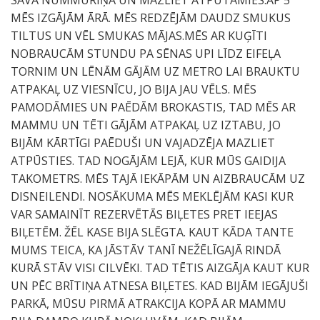
SAVĀ NUMMURIŅĀ UN MAZLIET ATPŪTĀMIES.AP 5
MĒS IZGĀJĀM ĀRĀ. MĒS REDZĒJĀM DAUDZ SMUKUS
TILTUS UN VĒL SMUKAS MĀJAS.MĒS AR KUĢĪTI
NOBRAUCĀM STUNDU PA SĒNAS UPI LĪDZ EIFEĻA
TORNIM UN LĒNĀM GĀJĀM UZ METRO LAI BRAUKTU
ATPAKAĻ UZ VIESNĪCU, JO BIJA JAU VĒLS. MĒS
PAMODĀMIES UN PAĒDĀM BROKASTIS, TAD MĒS AR
MAMMU UN TĒTI GĀJĀM ATPAKAĻ UZ IZTABU, JO
BIJĀM KĀRTĪGI PAĒDUŠI UN VAJADZĒJA MAZLIET
ATPŪSTIES. TAD NOGĀJĀM LEJĀ, KUR MŪS GAIDIJA
TAKOMETRS. MĒS TAJĀ IEKĀPĀM UN AIZBRAUCĀM UZ
DISNEILENDI. NOSĀKUMA MĒS MEKLĒJĀM KASI KUR
VAR SAMAINĪT REZERVĒTĀS BIĻETES PRET IEEJAS
BIĻETĒM. ŽĒL KASE BIJA SLĒGTA. KAUT KĀDA TANTE
MUMS TEICA, KA JĀSTĀV TANĪ NEŽĒLĪGAJĀ RINDĀ
KURĀ STĀV VISI CILVĒKI. TAD TĒTIS AIZGĀJA KAUT KUR
UN PĒC BRĪTIŅA ATNESA BIĻETES. KAD BIJĀM IEGĀJUŠI
PARKĀ, MŪSU PIRMĀ ATRAKCIJA KOPĀ AR MAMMU