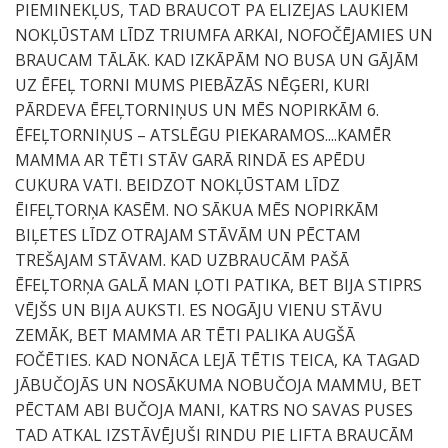
PIEMINEKĻUS, TAD BRAUCOT PA ELIZEJAS LAUKIEM
NOKĻŪSTAM LĪDZ TRIUMFA ARKAI, NOFOČĒJAMIES UN
BRAUCAM TĀLĀK. KAD IZKĀPĀM NO BUSA UN GĀJĀM
UZ ĒFEĻ TORNI MUMS PIEBĀZĀS NĒĢERI, KURI
PĀRDEVA ĒFEĻTORNIŅUS UN MĒS NOPIRKĀM 6.
ĒFEĻTORNIŅUS – ATSLĒGU PIEKARAMOS....KAMĒR
MAMMA AR TĒTI STĀV GARĀ RINDĀ ES APĒDU
CUKURA VATI. BEIDZOT NOKĻŪSTAM LĪDZ
ĒIFEĻTORŅA KASĒM. NO SĀKUA MĒS NOPIRKĀM
BIĻETES LĪDZ OTRAJAM STĀVĀM UN PĒCTAM
TREŠAJAM STĀVAM. KAD UZBRAUCĀM PAŠĀ
ĒFEĻTORŅA GALĀ MAN ĻOTI PATIKA, BET BIJA STIPRS
VĒJŠS UN BIJA AUKSTI. ES NOGĀJU VIENU STĀVU
ZEMĀK, BET MAMMA AR TĒTI PALIKA AUGŠĀ
FOČĒTIES. KAD NONĀCA LEJĀ TĒTIS TEICA, KA TAGAD
JĀBUČOJĀS UN NOSĀKUMA NOBUČOJA MAMMU, BET
PĒCTAM ABI BUČOJA MANI, KATRS NO SAVAS PUSES
TAD ATKAL IZSTĀVĒJUŠI RINDU PIE LIFTA BRAUCĀM