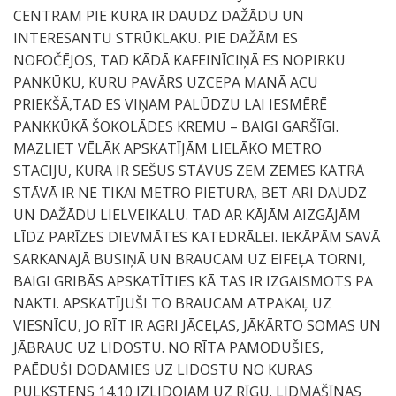
CENTRAM PIE KURA IR DAUDZ DAŽĀDU UN
INTERESANTU STRŪKLAKU. PIE DAŽĀM ES
NOFOČĒJOS, TAD KĀDĀ KAFEINĪCIŅĀ ES NOPIRKU
PANKŪKU, KURU PAVĀRS UZCEPA MANĀ ACU
PRIEKŠĀ,TAD ES VIŅAM PALŪDZU LAI IESMĒRĒ
PANKKŪKĀ ŠOKOLĀDES KREMU – BAIGI GARŠĪGI.
MAZLIET VĒLĀK APSKATĪJĀM LIELĀKO METRO
STACIJU, KURA IR SEŠUS STĀVUS ZEM ZEMES KATRĀ
STĀVĀ IR NE TIKAI METRO PIETURA, BET ARI DAUDZ
UN DAŽĀDU LIELVEIKALU. TAD AR KĀJĀM AIZGĀJĀM
LĪDZ PARĪZES DIEVMĀTES KATEDRĀLEI. IEKĀPĀM SAVĀ
SARKANAJĀ BUSIŅĀ UN BRAUCAM UZ EIFEĻA TORNI,
BAIGI GRIBĀS APSKATĪTIES KĀ TAS IR IZGAISMOTS PA
NAKTI. APSKATĪJUŠI TO BRAUCAM ATPAKAĻ UZ
VIESNĪCU, JO RĪT IR AGRI JĀCEĻAS, JĀKĀRTO SOMAS UN
JĀBRAUC UZ LIDOSTU. NO RĪTA PAMODUŠIES,
PAĒDUŠI DODAMIES UZ LIDOSTU NO KURAS
PULKSTENS 14.10 IZLIDOJAM UZ RĪGU. LIDMAŠĪNAS