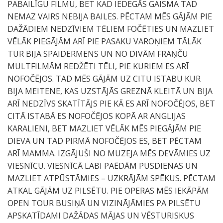
PABAILĪGU FILMU, BET KAD IEDEGĀS GAISMA TAD
NEMAZ VAIRS NEBIJA BAILES. PĒCTAM MĒS GĀJĀM PIE
DAŽĀDIEM NEDZĪVIEM TĒLIEM FOČĒTIES UN MAZLIET
VĒLĀK PIEGĀJĀM ARĪ PIE PASAKU VAROŅIEM TĀLĀK
TUR BIJA SPAIDERMENS UN NO DIVĀM FRAŅČU
MULTFILMĀM REDŽĒTI TĒLI, PIE KURIEM ES ARĪ
NOFOČĒJOS. TAD MĒS GĀJĀM UZ CITU ISTABU KUR
BIJA MEITENE, KAS UZSTĀJĀS GREZNĀ KLEITĀ UN BIJA
ARĪ NEDZĪVS SKATĪTĀJS PIE KĀ ES ARĪ NOFOČĒJOS, BET
CITĀ ISTABĀ ES NOFOČĒJOS KOPĀ AR ANGLIJAS
KARALIENI, BET MAZLIET VĒLĀK MĒS PIEGĀJĀM PIE
DIEVA UN TAD PIRMĀ NOFOČĒJOS ES, BET PĒCTAM
ARĪ MAMMA. IZGĀJUŠI NO MUZEJA MĒS DEVĀMIES UZ
VIESNĪCU. VIESNĪCĀ LABI PAĒDĀM PUSDIENAS UN
MAZLIET ATPŪSTĀMIES – UZKRĀJĀM SPĒKUS. PĒCTAM
ATKAL GĀJĀM UZ PILSĒTU. PIE OPERAS MĒS IEKĀPĀM
OPEN TOUR BUSIŅĀ UN VIZINĀJĀMIES PA PILSĒTU
APSKATĪDAMI DAŽĀDAS MĀJAS UN VĒSTURISKUS