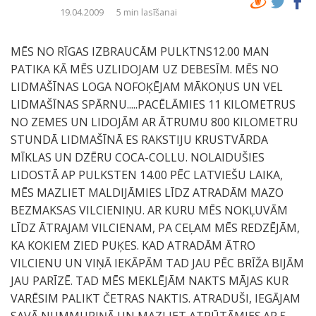
19.04.2009
5 min lasīšanai
MĒS NO RĪGAS IZBRAUCĀM PULKTNS12.00 MAN
PATIKA KĀ MĒS UZLIDOJAM UZ DEBESĪM. MĒS NO
LIDMAŠĪNAS LOGA NOFOĶĒJAM MĀKOŅUS UN VEL
LIDMAŠĪNAS SPĀRNU.....PACĒLĀMIES 11 KILOMETRUS
NO ZEMES UN LIDOJĀM AR ĀTRUMU 800 KILOMETRU
STUNDĀ LIDMAŠĪNĀ ES RAKSTIJU KRUSTVĀRDA
MĪKLAS UN DZĒRU COCA-COLLU. NOLAIDUŠIES
LIDOSTĀ AP PULKSTEN 14.00 PĒC LATVIEŠU LAIKA,
MĒS MAZLIET MALDIJĀMIES LĪDZ ATRADĀM MAZO
BEZMAKSAS VILCIENIŅU. AR KURU MĒS NOKĻUVĀM
LĪDZ ĀTRAJAM VILCIENAM, PA CEĻAM MĒS REDZĒJĀM,
KA KOKIEM ZIED PUĶES. KAD ATRADĀM ĀTRO
VILCIENU UN VIŅĀ IEKĀPĀM TAD JAU PĒC BRĪŽA BIJĀM
JAU PARĪZĒ. TAD MĒS MEKLĒJĀM NAKTS MĀJAS KUR
VARĒSIM PALIKT ČETRAS NAKTIS. ATRADUŠI, IEGĀJAM