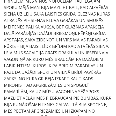
PRIŅČIEM. MĒS VIŅUS NOFOČĒJĀM TAD IEGĀJĀM
SPOKU MĀJĀ MAN BIJA MAZLIET BAIL, KAD AIZVĒRĀS
SIENA UZ LEJU SĀKA LAISTIES GRĪDA. GLEZNAS KURAS
ATRADĀS PIE SIENAS KĻUVA GARĀKAS UN SMUKĀS
MEITENES PALIKA AUGŠĀ, BET GLAZNAS APAKŠĒJĀ
DAĻĀ PARĀDĪJĀS DAŽĀDI BRIESMOŅI. PĒKŠŅI GRĪDA
APSTĀJĀS, SĀKA ZIDEŅOT UN VIRS MĀJAS PARĀDIJĀS
PŪĶIS – BIJA BAISI, LĪDZ BRĪDIM KAD ATVĒRĀS SIENA.
LEJĀ MŪS SAGAIDĪJA GRĀFS DRAKULA UN IESĒDINĀJA
VAGONIŅĀ AR KURU MĒS BRAUCĀM PA DAŽĀDIEM
LABIRINTIEM, KUROS IK PA BRĪDIM PARĀDIJĀS UN
PAZUDA DAŽĀDI SPOKI UN VIENĀ BRĪDĪ PAVĒRĀS
ZĀRKS, NO KURA GRIBĒJA IZKĀPT KAUT KĀDS
MIRONIS. TAD APGRIEZĀMIES UN SPOGULĪ
PAMARĪJĀM, KA UZ MŪSU VAGONIŅA SĒŽ SPOKS.
MAZLIET VĒLĀK MĒS PIEBRAUCĀM PIE BUMBAS, KURĀ
BIJA RUNĀJOŠAMEITENES GALVA– TĀ BIJA SPOCENE,
MĒS PECTAM APGRIEZĀMIES UN IZKĀPĀM NO