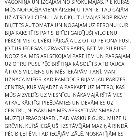
VAGONIŅA UN IZGĀJĀM NO SPOKUMĀJAS. PIE KURAS
MŪS NOFOČĒJA VIENA ĀRZEMJU TANTE. TAD GĀJĀM
UZ ĀTRO VILCIENU LAI NOKĻŪTU MĀJĀS.NOPIRKĀM
BIĻETES AUTOMĀTĀ UN NOGĀJĀM UZ PERONU KUR
BIJA RAKSTĪTS PARIS. BRĪDI GAIDĪJUŠI VILCIENU
PĒKŠŅI VISI CILVĒKI PĀRGĀJA UZ OTRU PERONA PUSI,
JO TUR IEDEGĀS UZRAKSTS PARIS, BET MŪSU PUSĒ
NODZISA. MĒS ARĪ SEKOJĀM PĀRĒJIEM UN PĀRGĀJĀM
UZ OTRU PUSI. PĒC BRĪTIŅA KĀ SOLĪTS ATBRAUCA
ĀTRAIS VILCIENS UN MĒS IEKĀPĀM TANĪ. MAN
UZNĀCA MIEGS. KAD PAMODOS BIJĀM JAU PARĪZES
CENTRĀ, KUR VAJADZĒJA PĀRKĀPT UZ METRO, KAS
MŪS AIZVEDĪS UZ VIESNĪCU. NĀKAMAJĀ RĪTĀ MES
ATKAL KĀRTĪGI PIEĒDĀMIES UN DEVĀMIES UZ
CENTRU, NOSĀKUMA MĒS APSKATĪJĀM SMARŽU
MUZEJU FRAGONARDI, TAD VASKU FIGŪRU MUZEJU
GRĒVIN, KURĀ IEGĀJUŠI IZSTĀVĒJĀM MAZIŅĀ RINDĀ
PĒC BIĻETĒM. TAD IEGĀJĀM ZĀLĒ, NOSKATĪJĀMIES