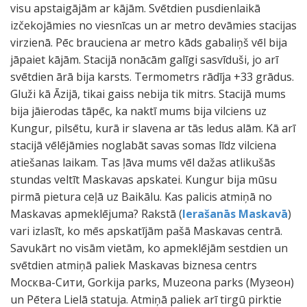
visu apstaigājām ar kājām. Svētdien pusdienlaikā
izčekojāmies no viesnīcas un ar metro devāmies stacijas
virzienā. Pēc brauciena ar metro kāds gabaliņš vēl bija
jāpaiet kājām. Stacijā nonācām galīgi sasvīduši, jo arī
svētdien ārā bija karsts. Termometrs rādīja +33 grādus.
Gluži kā Āzijā, tikai gaiss nebija tik mitrs. Stacijā mums
bija jāierodas tāpēc, ka naktī mums bija vilciens uz
Kungur, pilsētu, kurā ir slavena ar tās ledus alām. Kā arī
stacijā vēlējāmies noglabāt savas somas līdz vilciena
atiešanas laikam. Tas ļāva mums vēl dažas atlikušās
stundas veltīt Maskavas apskatei. Kungur bija mūsu
pirmā pietura ceļā uz Baikālu. Kas palicis atmiņā no
Maskavas apmeklējuma? Rakstā (
Ierašanās Maskavā
)
vari izlasīt, ko mēs apskatījām pašā Maskavas centrā.
Savukārt no visām vietām, ko apmeklējām sestdien un
svētdien atmiņā paliek Maskavas biznesa centrs
Москва-Сити, Gorkija parks, Muzeona parks (Музеон)
un Pētera Lielā statuja. Atmiņā paliek arī tirgū pirktie