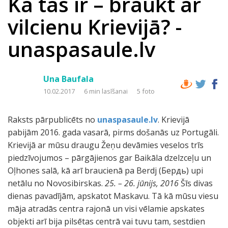
Kā tas ir – braukt ar
vilcienu Krievijā? -
unaspasaule.lv
Una Baufala
10.02.2017
6 min lasīšanai
5 foto
Raksts pārpublicēts no
unaspasaule.lv
. Krievijā
pabijām 2016. gada vasarā, pirms došanās uz Portugāli.
Krievijā ar mūsu draugu Žeņu devāmies veselos trīs
piedzīvojumos – pārgājienos gar Baikāla dzelzceļu un
Oļhones salā, kā arī braucienā pa Berdj (Бердь) upi
netālu no Novosibirskas.
25. – 26. jūnijs, 2016
Šīs divas
dienas pavadījām, apskatot Maskavu. Tā kā mūsu viesu
māja atradās centra rajonā un visi vēlamie apskates
objekti arī bija pilsētas centrā vai tuvu tam, sestdien