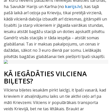
ar kuru neviens pasažieris nevēlējās ielaisties sarunās,
ha. Savukār Harijs un Karīna (no
karijs.lv
), kas tajā
pašā laikā arī ceļoja pa Krieviju, tikai pretējā virzienā,
kādā vilcienā dabūja izbaudīt arī dziesmas, ģitārspēli un
šņabīti. Ja starp vilcieniem ir jāgaida vairākas stundas,
iesaku atstāt bagāžu stacijā un doties apskatīt pilsētu.
Gandrīz visās stacijās ir tāda iespēja – atstāt somas
glabāšanai. Tas ir maksas pakalpojums, un cenas ir
dažādas, sākot no 3 euro dienā par somu. Lielākajās
pilsētās bagāžas glabāšanai tiek piešķirti īpaši skapīši.
KĀ IEGĀDĀTIES VILCIENA
BIĻETES?
Vilciena biļetes iesakām pirkt laicīgi, it īpaši vasarā, kad
krieviem ir atvaļinājumu laiks un tie aktīvi ceļo arī pa
māti Krievzemi. Vilciens ir populārākais transporta
veids Krievijā, bet ne tas lētākais. Braukt ar