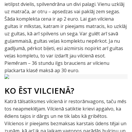
ietilpst dvielis, spilvendrāna un divi palagi. Vienu uzklāj
uz matrača, ar otru – apsedzas vai paklāj zem segas.
Šāda komplekta cena ir ap 2 euro. Lai gan vilciena
gultas ir mīkstas, katram ir pieejams matracis, ko uzklāj
uz gultas, kā arī spilvens un sega. Var gulēt arī savā
guļammaisā, gultas veļas komplektu nepērkot. Ja nu
gadījumā, pērkot biļeti, esi aizmirsis nopirkt arī gultas
veļas kompletu, to var izdarīt jau vilcienā esot.
Piemēram – 36 stundu ilgs brauciens ar vilcienu
plackarta klasē maksā ap 30 euro.
KO ĒST VILCIENĀ?
Katrā tālsatiksmes vilcienā ir restorānvagons, taču mēs
tos neapmeklējam. Vilcienā satiktie krievi apgalvo, ka
ēdiens tajos ir dārgs un ne tik labs kā gribētos.
Vilcienos ir pieejams bezmaksas karstais ūdens tējai un
zupām, kā arī ik pa laikam vagonos parādās bulciņu un