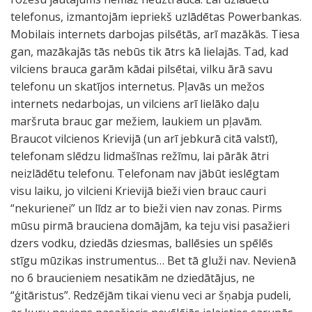
telefonus, izmantojām iepriekš uzlādētas Powerbankas.
Mobilais internets darbojas pilsētās, arī mazākās. Tiesa
gan, mazākajās tās nebūs tik ātrs kā lielajās. Tad, kad
vilciens brauca garām kādai pilsētai, vilku ārā savu
telefonu un skatījos internetus. Pļavās un mežos
internets nedarbojas, un vilciens arī lielāko daļu
maršruta brauc gar mežiem, laukiem un pļavām.
Braucot vilcienos Krievijā (un arī jebkurā citā valstī),
telefonam slēdzu lidmašīnas režīmu, lai pārāk ātri
neizlādētu telefonu. Telefonam nav jābūt ieslēgtam
visu laiku, jo vilcieni Krievijā bieži vien brauc cauri
“nekurienei” un līdz ar to bieži vien nav zonas. Pirms
mūsu pirmā brauciena domājām, ka teju visi pasažieri
dzers vodku, dziedās dziesmas, ballēsies un spēlēs
stīgu mūzikas instrumentus… Bet tā gluži nav. Nevienā
no 6 braucieniem nesatikām ne dziedātājus, ne
“ģitāristus”. Redzējām tikai vienu veci ar šņabja pudeli,