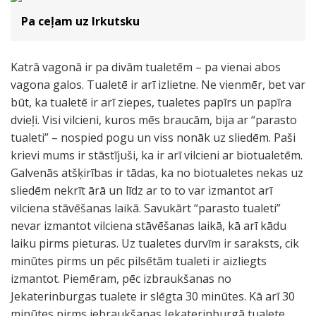
Pa ceļam uz Irkutsku
Katrā vagonā ir pa divām tualetēm – pa vienai abos
vagona galos. Tualetē ir arī izlietne. Ne vienmēr, bet var
būt, ka tualetē ir arī ziepes, tualetes papīrs un papīra
dvieļi. Visi vilcieni, kuros mēs braucām, bija ar “parasto
tualeti” – nospied pogu un viss nonāk uz sliedēm. Paši
krievi mums ir stāstījuši, ka ir arī vilcieni ar biotualetēm.
Galvenās atšķirības ir tādas, ka no biotualetes nekas uz
sliedēm nekrīt ārā un līdz ar to to var izmantot arī
vilciena stāvēšanas laikā. Savukārt “parasto tualeti”
nevar izmantot vilciena stāvēšanas laikā, kā arī kādu
laiku pirms pieturas. Uz tualetes durvīm ir saraksts, cik
minūtes pirms un pēc pilsētām tualeti ir aizliegts
izmantot. Piemēram, pēc izbraukšanas no
Jekaterinburgas tualete ir slēgta 30 minūtes. Kā arī 30
minūtes pirms iebraukšanas Jekaterinburgā tualete