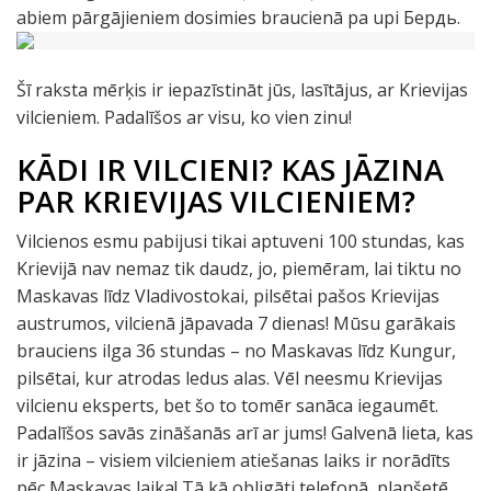
abiem pārgājieniem dosimies braucienā pa upi Бердь.
Šī raksta mērķis ir iepazīstināt jūs, lasītājus, ar Krievijas
vilcieniem. Padalīšos ar visu, ko vien zinu!
KĀDI IR VILCIENI? KAS JĀZINA
PAR KRIEVIJAS VILCIENIEM?
Vilcienos esmu pabijusi tikai aptuveni 100 stundas, kas
Krievijā nav nemaz tik daudz, jo, piemēram, lai tiktu no
Maskavas līdz Vladivostokai, pilsētai pašos Krievijas
austrumos, vilcienā jāpavada 7 dienas! Mūsu garākais
brauciens ilga 36 stundas – no Maskavas līdz Kungur,
pilsētai, kur atrodas ledus alas. Vēl neesmu Krievijas
vilcienu eksperts, bet šo to tomēr sanāca iegaumēt.
Padalīšos savās zināšanās arī ar jums! Galvenā lieta, kas
ir jāzina – visiem vilcieniem atiešanas laiks ir norādīts
pēc Maskavas laika! Tā kā obligāti telefonā, planšetē