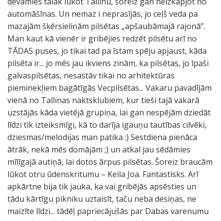
devāmies tālāk lūkot Tallinu, šoreiz gan neizkāpjot no
automāšīnas. Un nemaz i neprasījās, jo ceļš veda pa
mazajām šķērsieliņām pilsētas „apšaubāmajā rajonā”.
Man kaut kā vienēr ir gribējies redzēt pilsētu arī no
TĀDAS puses, jo tikai tad pa īstam spēju apjaust, kāda
pilsēta ir... jo mēs jau ikviens zinām, ka pilsētas, jo īpaši
galvaspilsētas, nesastāv tikai no arhitektūras
pieminekļiem bagātīgās Vecpilsētas... Vakaru pavadījām
vienā no Tallinas naktsklubiem, kur tieši tajā vakarā
uzstājās kāda vietējā grupiņa, lai gan nespējām dziedāt
līdzi tik izteiksmīgi, kā to darīja igauņu tautības cilvēki,
dziesmas/melodijas man patika :) Sestdiena pienāca
ātrāk, nekā mēs domājām ;) un atkal jau sēdāmies
mīlīgajā autiņā, lai dotos ārpus pilsētas. Šoreiz braucām
lūkot otru ūdenskritumu – Keila Joa. Fantastisks. Arī
apkārtne bija tik jauka, ka vai gribējās apsēsties un
tādu kārtīgu pikniku uztaisīt, taču neba desiņas, ne
maizīte līdzi... tādēļ papriecājušās par Dabas varenumu