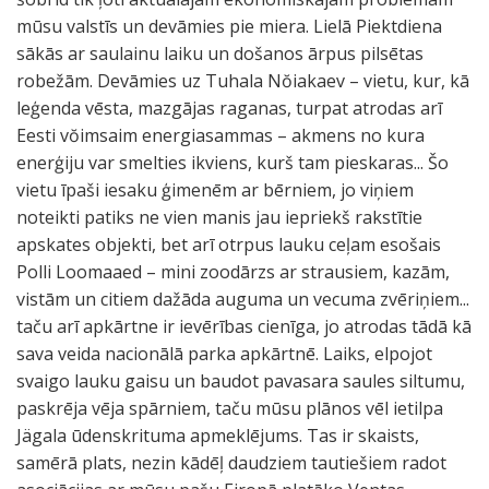
mūsu valstīs un devāmies pie miera. Lielā Piektdiena
sākās ar saulainu laiku un došanos ārpus pilsētas
robežām. Devāmies uz Tuhala Nŏiakaev – vietu, kur, kā
leģenda vēsta, mazgājas raganas, turpat atrodas arī
Eesti vŏimsaim energiasammas – akmens no kura
enerģiju var smelties ikviens, kurš tam pieskaras... Šo
vietu īpaši iesaku ģimenēm ar bērniem, jo viņiem
noteikti patiks ne vien manis jau iepriekš rakstītie
apskates objekti, bet arī otrpus lauku ceļam esošais
Polli Loomaaed – mini zoodārzs ar strausiem, kazām,
vistām un citiem dažāda auguma un vecuma zvēriņiem...
taču arī apkārtne ir ievērības cienīga, jo atrodas tādā kā
sava veida nacionālā parka apkārtnē. Laiks, elpojot
svaigo lauku gaisu un baudot pavasara saules siltumu,
paskrēja vēja spārniem, taču mūsu plānos vēl ietilpa
Jägala ūdenskrituma apmeklējums. Tas ir skaists,
samērā plats, nezin kādēļ daudziem tautiešiem radot