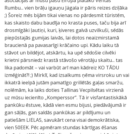
asociācijas ar mūsu pašu Eiropā platāko Ventas
Rumbu... vien brāļu igauņu Jägala ir pāris reizes dziļāka
;) Šoreiz mēs bijām tikai vienas no pārdesmit tūristēm,
kas skaisto dabu baudīja no krasta puses, taču bija arī
drosmīgāki ļautiņi, kuri, ķiveres galvā uzvilkuši, sēdās
piepūstajās gumijas laivās, lai dotos neaizmirstamā
braucienā pa pavasarīgi krāčaino upi. Kādu laiku tā
stāvot un bildējot, atskārtu, ka upē sēdošie cilvēki
krietni pārsniedz krastā stāvošo vērotāju skaitu... tas
lika padomāt – vai varbūt arī man kādreiz KO TĀDU
izmēģināt?! ;) Mirklī, kad izsalkums ņēma virsroku un vai
ikkatrā ieelpā jutām pamatīgo grillētās gaļas smaržu,
nolēmām, ka laiks doties Tallinas Vecpilsētas virzienā
uz mūsu iecienīto „Komperssor”. Tā ir visfantastiskākā
pankūku ēstuve, kādā vien esmu bijusi, piedāvājumā ir
gan sāļās, gan saldās pankūkas ar pildījumu un
patiešām LIELAS, savukārt cena visai demokrātiska,
vien 50EEK. Pēc apmēram stundas kārtīgas ēšanas