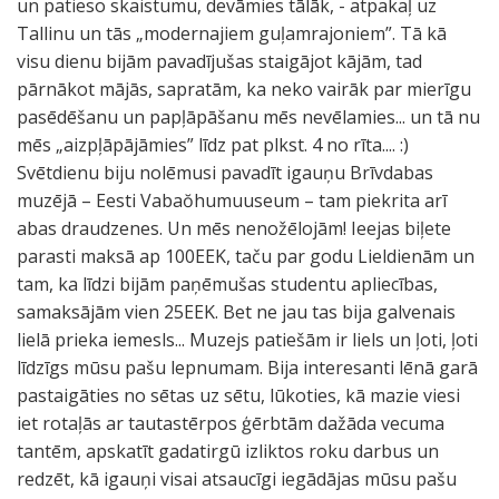
un patieso skaistumu, devāmies tālāk, - atpakaļ uz
Tallinu un tās „modernajiem guļamrajoniem”. Tā kā
visu dienu bijām pavadījušas staigājot kājām, tad
pārnākot mājās, sapratām, ka neko vairāk par mierīgu
pasēdēšanu un papļāpāšanu mēs nevēlamies... un tā nu
mēs „aizpļāpājāmies” līdz pat plkst. 4 no rīta.... :)
Svētdienu biju nolēmusi pavadīt igauņu Brīvdabas
muzējā – Eesti Vabaŏhumuuseum – tam piekrita arī
abas draudzenes. Un mēs nenožēlojām! Ieejas biļete
parasti maksā ap 100EEK, taču par godu Lieldienām un
tam, ka līdzi bijām paņēmušas studentu apliecības,
samaksājām vien 25EEK. Bet ne jau tas bija galvenais
lielā prieka iemesls... Muzejs patiešām ir liels un ļoti, ļoti
līdzīgs mūsu pašu lepnumam. Bija interesanti lēnā garā
pastaigāties no sētas uz sētu, lūkoties, kā mazie viesi
iet rotaļās ar tautastērpos ģērbtām dažāda vecuma
tantēm, apskatīt gadatirgū izliktos roku darbus un
redzēt, kā igauņi visai atsaucīgi iegādājas mūsu pašu