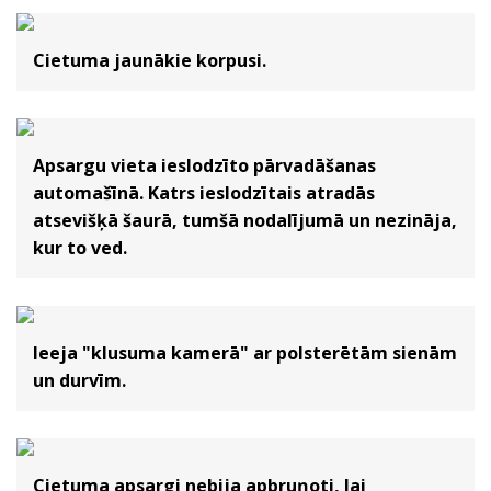
Cietuma jaunākie korpusi.
Apsargu vieta ieslodzīto pārvadāšanas
automašīnā. Katrs ieslodzītais atradās
atsevišķā šaurā, tumšā nodalījumā un nezināja,
kur to ved.
Ieeja "klusuma kamerā" ar polsterētām sienām
un durvīm.
Cietuma apsargi nebija apbruņoti, lai