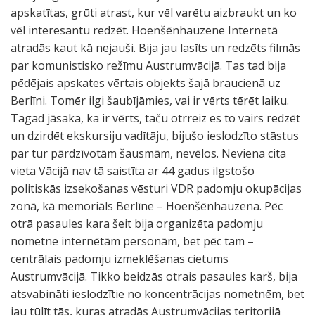
apskatītas, grūti atrast, kur vēl varētu aizbraukt un ko
vēl interesantu redzēt. Hoenšēnhauzene Internetā
atradās kaut kā nejauši. Bija jau lasīts un redzēts filmās
par komunistisko režīmu Austrumvācijā. Tas tad bija
pēdējais apskates vērtais objekts šajā braucienā uz
Berlīni. Tomēr ilgi šaubījāmies, vai ir vērts tērēt laiku.
Tagad jāsaka, ka ir vērts, taču otrreiz es to vairs redzēt
un dzirdēt ekskursiju vadītāju, bijušo ieslodzīto stāstus
par tur pārdzīvotām šausmām, nevēlos. Neviena cita
vieta Vācijā nav tā saistīta ar 44 gadus ilgstošo
politiskās izsekošanas vēsturi VDR padomju okupācijas
zonā, kā memoriāls Berlīne – Hoenšēnhauzena. Pēc
otrā pasaules kara šeit bija organizēta padomju
nometne internētām personām, bet pēc tam –
centrālais padomju izmeklēšanas cietums
Austrumvācijā. Tikko beidzās otrais pasaules karš, bija
atsvabināti ieslodzītie no koncentrācijas nometnēm, bet
jau tūlīt tās, kuras atradās Austrumvācijas teritorijā