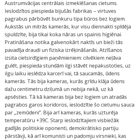
Austrumvācijas centrālais izmeklēšanas cietums.
Ieslodzītos piespieda bijušās fabrikas – virtuves
pagrabus pārbūvēt bunkuru tipa būros bez logiem.
Aukstās un mitrās kamerās, kur visu diennakti spīdēja
spuldzīte, bija tikai koka nāras un spainis higiēnai.
Pratināšana notika galvenokārt naktīs un bieži tās
pavadīja draudi un fiziska izrēķināšanās. Atzīšanos
izsita cietsirdīgiem paņēmieniem: cilvēkiem neļāva
gulēt, piespieda stundām ilgi stāvēt nepakustoties, uz
ilgu laiku ieslēdza karcerī vai, tā saucamās, ūdens
kamerās. Tās bija kameras, kurās grīdu klāja ūdens
dažu centimetru dziļumā un nebija nekā, uz kā
apsēsties. Tā kā kameras bija bez logiem un atradās
pagrabos garos koridoros, ieslodzītie šo cietumu sauca
par „zemūdeni”. Bija arī kameras, kurās uzturēja
temperatūru +39C. Starp ieslodzītajiem visbiežāk
gadījās politiskie oponenti, demokrātisko partiju
pārstāvji, kā arī komunisti un padomju virsnieki, kas