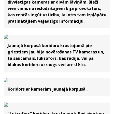
divvietīgas kameras ar divām lāviņām. Bieži
vien viens no ieslodzītajiem bija provokators,
kas centās iegūt uzticību, lai otrs tam izpļāpātu
pratinātājiem vajadzīgo informāciju.
Jaunajā korpusā koridoru krustojumā pie
griestiem jau bija novērošanas TV kameras un,
tā saucamais, luksofors, kas rādīja, vai pa
blakus koridoru uzraugs ved arestēto.
Koridors ar kamerām jaunajā korpusā .
"Luksofors" koridoru krustojumā. Kad vienā no