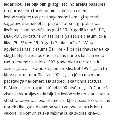
iedarbību. Tie bija pilnīgi atgriezti no ārējās pasaules
un parasti tika turēti pilnīgi izolēti no citiem
ieslodzītajiem; tos pratināja mēnešiem ilgi speciāli
sagatavoti izmeklētāji, piespiežot sniegt publiskas
liecības. Tikai revolūcijas gaitā 1989. gadā krita SEPG,
DDR VDK diktatūra un tās pārziņā esošie cietumi tika
likvidēti.
Muzejs
1990. gada 3. oktobrī, pēc Vācijas
apvienošanās, cietums Berlīne – Hoenšēnhauzene tika
slēgts. Bijušie ieslodzītie iestājās par to, lai šajā vietā
radītu memoriālu. No 1992. gada plaša teritorija ir
aizsargāta ar likumu kā piemineklis, bet 1994. gadā tā
kļuva par memoriālu. No 2000. gada jūlija muzejam ir
patstāvīga nekomerciāla sabiedriska fonda statuss.
Pašlaik cietumu apmeklē 444 000 cilvēku gadā. Gandrīz
visas ekskursijas vada bijušie ieslodzītie un klausīties to
stāstīto uz vietas, esot kamerās, kļūst baisi. Ekskursijas
notiek tikai gida pavadībā vācu valodā un arī krievu
valodā, jo komunistiskā režīma laikā skolās krievu