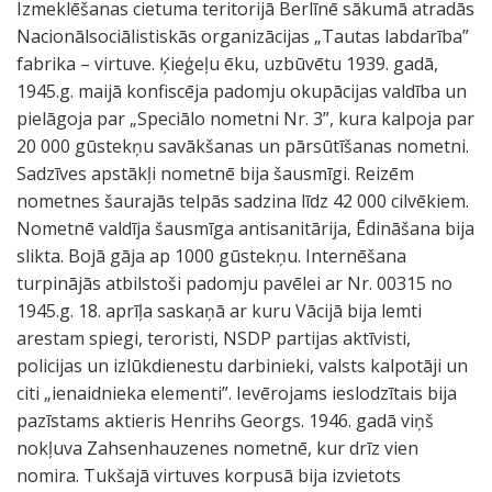
Izmeklēšanas cietuma teritorijā Berlīnē sākumā atradās
Nacionālsociālistiskās organizācijas „Tautas labdarība”
fabrika – virtuve. Ķieģeļu ēku, uzbūvētu 1939. gadā,
1945.g. maijā konfiscēja padomju okupācijas valdība un
pielāgoja par „Speciālo nometni Nr. 3”, kura kalpoja par
20 000 gūstekņu savākšanas un pārsūtīšanas nometni.
Sadzīves apstākļi nometnē bija šausmīgi. Reizēm
nometnes šaurajās telpās sadzina līdz 42 000 cilvēkiem.
Nometnē valdīja šausmīga antisanitārija, Ēdināšana bija
slikta. Bojā gāja ap 1000 gūstekņu. Internēšana
turpinājās atbilstoši padomju pavēlei ar Nr. 00315 no
1945.g. 18. aprīļa saskaņā ar kuru Vācijā bija lemti
arestam spiegi, teroristi, NSDP partijas aktīvisti,
policijas un izlūkdienestu darbinieki, valsts kalpotāji un
citi „ienaidnieka elementi”. Ievērojams ieslodzītais bija
pazīstams aktieris Henrihs Georgs. 1946. gadā viņš
nokļuva Zahsenhauzenes nometnē, kur drīz vien
nomira. Tukšajā virtuves korpusā bija izvietots