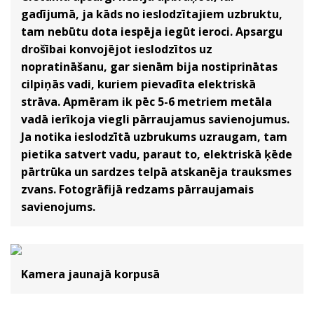
gadījumā, ja kāds no ieslodzītajiem uzbruktu,
tam nebūtu dota iespēja iegūt ieroci. Apsargu
drošībai konvojējot ieslodzītos uz
nopratināšanu, gar sienām bija nostiprinātas
cilpiņās vadi, kuriem pievadīta elektriskā
strāva. Apmēram ik pēc 5-6 metriem metāla
vadā ierīkoja viegli pārraujamus savienojumus.
Ja notika ieslodzītā uzbrukums uzraugam, tam
pietika satvert vadu, paraut to, elektriskā ķēde
pārtrūka un sardzes telpā atskanēja trauksmes
zvans. Fotogrāfijā redzams pārraujamais
savienojums.
Kamera jaunajā korpusā