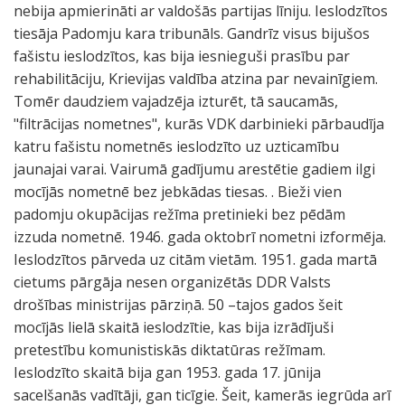
nebija apmierināti ar valdošās partijas līniju. Ieslodzītos
tiesāja Padomju kara tribunāls. Gandrīz visus bijušos
fašistu ieslodzītos, kas bija iesnieguši prasību par
rehabilitāciju, Krievijas valdība atzina par nevainīgiem.
Tomēr daudziem vajadzēja izturēt, tā saucamās,
"filtrācijas nometnes", kurās VDK darbinieki pārbaudīja
katru fašistu nometnēs ieslodzīto uz uzticamību
jaunajai varai. Vairumā gadījumu arestētie gadiem ilgi
mocījās nometnē bez jebkādas tiesas. . Bieži vien
padomju okupācijas režīma pretinieki bez pēdām
izzuda nometnē. 1946. gada oktobrī nometni izformēja.
Ieslodzītos pārveda uz citām vietām. 1951. gada martā
cietums pārgāja nesen organizētās DDR Valsts
drošības ministrijas pārziņā. 50 –tajos gados šeit
mocījās lielā skaitā ieslodzītie, kas bija izrādījuši
pretestību komunistiskās diktatūras režīmam.
Ieslodzīto skaitā bija gan 1953. gada 17. jūnija
sacelšanās vadītāji, gan ticīgie. Šeit, kamerās iegrūda arī