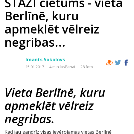
ŠTAZI cietums - vieta
Berlīnē, kuru
apmeklēt vēlreiz
negribas...
Imants Sokolovs
15.01.2017
4 min lasīšanai
28 foto
Vieta Berlīnē, kuru
apmeklēt vēlreiz
negribas.
Kad jau gandrīz visas ievērojamas vietas Berlīnē