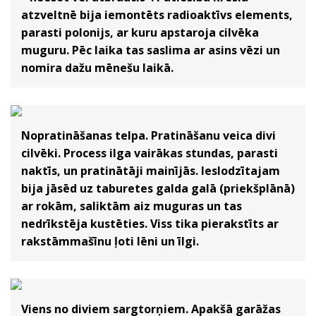
atzveltnē bija iemontēts radioaktīvs elements,
parasti polonijs, ar kuru apstaroja cilvēka
muguru. Pēc laika tas saslima ar asins vēzi un
nomira dažu mēnešu laikā.
Nopratināšanas telpa. Pratināšanu veica divi
cilvēki. Process ilga vairākas stundas, parasti
naktīs, un pratinātāji mainījās. Ieslodzītajam
bija jāsēd uz taburetes galda galā (priekšplānā)
ar rokām, saliktām aiz muguras un tas
nedrīkstēja kustēties. Viss tika pierakstīts ar
rakstāmmašīnu ļoti lēni un īlgi.
Viens no diviem sargtorņiem. Apakšā garāžas