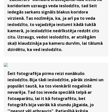
koridoriem uzraugs veda ieslodzīto, tad šeit
iedegās sarkans signāls blakus koridora
virzienā. Tas nozīmēja, ka, ja arī pa to veda
ieslodzīto, to vajadzēja iestumt kādā tukšā
kamerā, jo ieslodzītie nedrīkstēja redzēt cits
citu. Uzraugs, vedot ieslodzīto, ar atslēgām
skaļi klaudzināja pa kameru durvīm, lai tālumā
dzirdētu, ka ved ieslodzīto.
Šeit fotografēja pirmo reizi nonākušo
ieslodzīto. Bija tādi ieslodzītie, pārāk zināmi un
populāri tautā, ka tos vienkārši nogalināt
nevarēja. Tad tos ieveda speciālā telpā ar
fotoaparātu, lai it kā fotografētu, bet
fotogrāfs bija vairāk kā stundu jāgaida, jo
'"neesot vēl atbraucis". Patiesībā krēsla