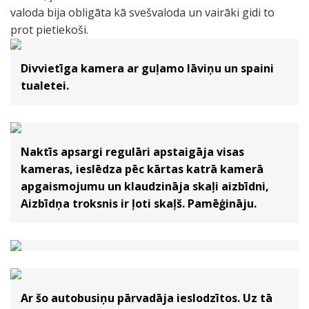
valoda bija obligāta kā svešvaloda un vairāki gidi to
prot pietiekoši.
Divvietīga kamera ar guļamo lāviņu un spaini
tualetei.
Naktīs apsargi regulāri apstaigāja visas
kameras, ieslēdza pēc kārtas katrā kamerā
apgaismojumu un klaudzināja skaļi aizbīdni,
Aizbīdņa troksnis ir ļoti skaļš. Pamēģināju.
Ar šo autobusiņu pārvadāja ieslodzītos. Uz tā