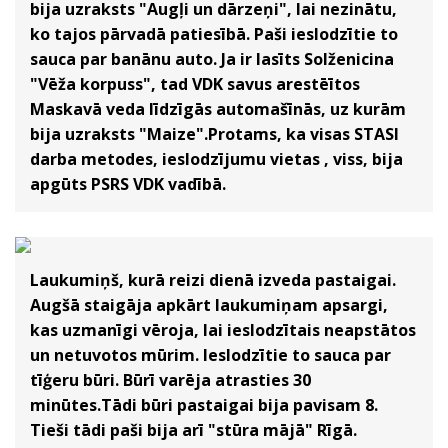
bija uzraksts "Augļi un dārzeņi", lai nezinātu,
ko tajos pārvadā patiesībā. Paši ieslodzītie to
sauca par banānu auto. Ja ir lasīts Solženicina
"Vēža korpuss", tad VDK savus arestēītos
Maskavā veda līdzīgās automašīnās, uz kurām
bija uzraksts "Maize".Protams, ka visas STASI
darba metodes, ieslodzījumu vietas , viss, bija
apgūts PSRS VDK vadībā.
Laukumiņš, kurā reizi dienā izveda pastaigai.
Augšā staigāja apkārt laukumiņam apsargi,
kas uzmanīgi vēroja, lai ieslodzītais neapstātos
un netuvotos mūrim. Ieslodzītie to sauca par
tīģeru būri. Būrī varēja atrasties 30
minūtes.Tādi būri pastaigai bija pavisam 8.
Tieši tādi paši bija arī "stūra mājā" Rīgā.