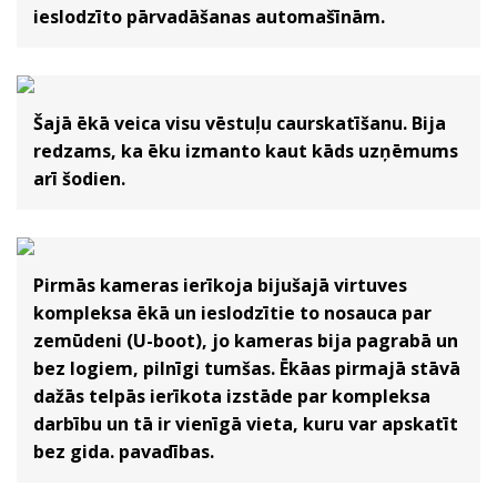
ieslodzīto pārvadāšanas automašīnām.
Šajā ēkā veica visu vēstuļu caurskatīšanu. Bija
redzams, ka ēku izmanto kaut kāds uzņēmums
arī šodien.
Pirmās kameras ierīkoja bijušajā virtuves
kompleksa ēkā un ieslodzītie to nosauca par
zemūdeni (U-boot), jo kameras bija pagrabā un
bez logiem, pilnīgi tumšas. Ēkāas pirmajā stāvā
dažās telpās ierīkota izstāde par kompleksa
darbību un tā ir vienīgā vieta, kuru var apskatīt
bez gida. pavadības.