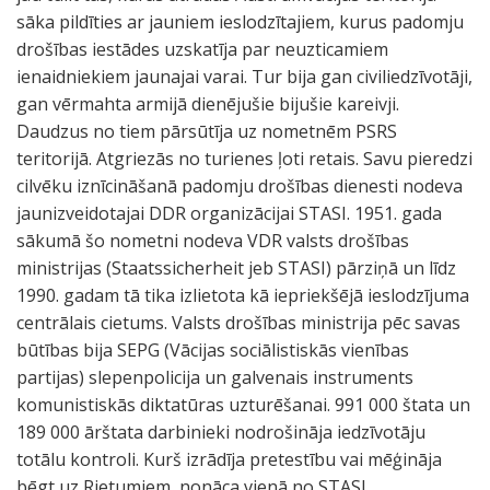
sāka pildīties ar jauniem ieslodzītajiem, kurus padomju
drošības iestādes uzskatīja par neuzticamiem
ienaidniekiem jaunajai varai. Tur bija gan civiliedzīvotāji,
gan vērmahta armijā dienējušie bijušie kareivji.
Daudzus no tiem pārsūtīja uz nometnēm PSRS
teritorijā. Atgriezās no turienes ļoti retais. Savu pieredzi
cilvēku iznīcināšanā padomju drošības dienesti nodeva
jaunizveidotajai DDR organizācijai STASI. 1951. gada
sākumā šo nometni nodeva VDR valsts drošības
ministrijas (Staatssicherheit jeb STASI) pārziņā un līdz
1990. gadam tā tika izlietota kā iepriekšējā ieslodzījuma
centrālais cietums. Valsts drošības ministrija pēc savas
būtības bija SEPG (Vācijas sociālistiskās vienības
partijas) slepenpolicija un galvenais instruments
komunistiskās diktatūras uzturēšanai. 991 000 štata un
189 000 ārštata darbinieki nodrošināja iedzīvotāju
totālu kontroli. Kurš izrādīja pretestību vai mēģināja
bēgt uz Rietumiem, nonāca vienā no STASI