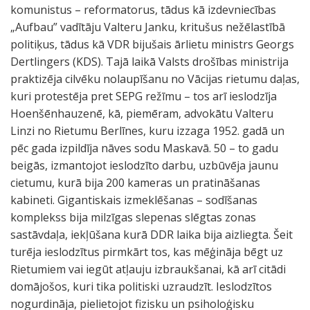
komunistus – reformatorus, tādus kā izdevniecības
„Aufbau” vadītāju Valteru Janku, kritušus nežēlastībā
politiķus, tādus kā VDR bijušais ārlietu ministrs Georgs
Dertlingers (KDS). Tajā laikā Valsts drošības ministrija
praktizēja cilvēku nolaupīšanu no Vācijas rietumu daļas,
kuri protestēja pret SEPG režīmu – tos arī ieslodzīja
Hoenšēnhauzenē, kā, piemēram, advokātu Valteru
Linzi no Rietumu Berlīnes, kuru izzaga 1952. gadā un
pēc gada izpildīja nāves sodu Maskavā. 50 – to gadu
beigās, izmantojot ieslodzīto darbu, uzbūvēja jaunu
cietumu, kurā bija 200 kameras un pratināšanas
kabineti. Gigantiskais izmeklēšanas – sodīšanas
komplekss bija milzīgas slepenas slēgtas zonas
sastāvdaļa, iekļūšana kurā DDR laika bija aizliegta. Šeit
turēja ieslodzītus pirmkārt tos, kas mēģināja bēgt uz
Rietumiem vai iegūt atļauju izbraukšanai, kā arī citādi
domājošos, kuri tika politiski uzraudzīt. Ieslodzītos
nogurdināja, pielietojot fizisku un psiholoģisku