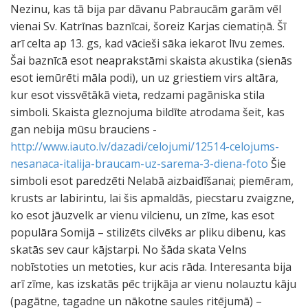
http://www.iauto.lv/dazadi/celojumi/12514-celojums-
nesanaca-italija-braucam-uz-sarema-3-diena-foto
Šie
simboli esot paredzēti Nelabā aizbaidīšanai; piemēram,
krusts ar labirintu, lai šis apmaldās, piecstaru zvaigzne,
ko esot jāuzvelk ar vienu vilcienu, un zīme, kas esot
populāra Somijā – stilizēts cilvēks ar pliku dibenu, kas
skatās sev caur kājstarpi. No šāda skata Velns
nobīstoties un metoties, kur acis rāda. Interesanta bija
arī zīme, kas izskatās pēc trijkāja ar vienu nolauztu kāju
(pagātne, tagadne un nākotne saules ritējumā) –