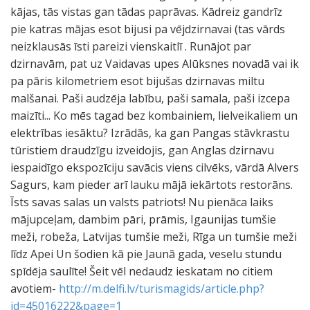
kājas, tās vistas gan tādas paprāvas. Kādreiz gandrīz
pie katras mājas esot bijusi pa vējdzirnavai (tas vārds
neizklausās īsti pareizi vienskaitlī . Runājot par
dzirnavām, pat uz Vaidavas upes Alūksnes novadā vai ik
pa pāris kilometriem esot bijušas dzirnavas miltu
malšanai. Paši audzēja labību, paši samala, paši izcepa
maizīti... Ko mēs tagad bez kombainiem, lielveikaliem un
elektrības iesāktu? Izrādās, ka gan Pangas stāvkrastu
tūristiem draudzīgu izveidojis, gan Anglas dzirnavu
iespaidīgo ekspozīciju savācis viens cilvēks, vārdā Alvers
Sagurs, kam pieder arī lauku mājā iekārtots restorāns.
Īsts savas salas un valsts patriots! Nu pienāca laiks
mājupceļam, dambim pāri, prāmis, Igaunijas tumšie
meži, robeža, Latvijas tumšie meži, Rīga un tumšie meži
līdz Apei Un šodien kā pie Jaunā gada, veselu stundu
spīdēja saulīte! Šeit vēl nedaudz ieskatam no citiem
avotiem-
http://m.delfi.lv/turismagids/article.php?
id=45016222&page=1