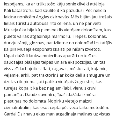
iespējams, ka ar trūkstošo kāju senie cilvēki attēloja
Kāli katastrofu, kad saulīte it kā pazudusi. Pēc neliela
laiciņa nonācām Anglas dzirnavās. Mēs bijām jau trešais
lielais tūristu autobuss rīta cēlienā, un ne par velti.
Muzeja ēka bija kā piemineklis vietējam dolomītam, kas
pulēts vairāk atgādināja marmoru. Trepes, kolonnas,
durvju rāmji, gleznas, pat izlietne no dolomīta! Izskatījās
kā pilī! Muzeja eksponāti skaisti pa nišām izvietoti,
tāpat dažādi lauksaimniecības aparāti un ierīces
daudzajās plašajās telpās un āra ekspozīcijās, un tas
viss arī darbojoties! Rati, ragavas, mēslu rati, kuļamie,
veļamie, arkli, pat traktoriņš ar koka dēli aizmugurē un
dzelzs riteņiem... Ļoti patika vietējais žogu stils, kas
turējās kopā it kā bez naglām (labi, vienu skrūvi
pamanīju . Daudz suvenīru, īpaši dažāda izmēra
piestiņas no dolomīta. Nopirku vietējo maizīti
ciemakukulim, kas esot cepta pēc veco laiku metodēm.
Garda! Dzirnavu ēkas man atgādināja mājiņas uz vistas