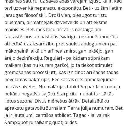
mašīnas saturu, uz savas ādas varējām izjust, kā ir, kad
tevi uztver kā neparastu eksponātu. Bet - uz šīm lietām
jāraugās filosofiski... Droši vien, pieaugot tūristu
plūsmām, pirmatnējais dzīvesveids un attieksme
mainīsies. Bet, mēs taču arī vairs nestaigājam
tautastērpos un pastalās. Svarīgi - nezaudēt modrību
attiecībā uz aizsardzību pret saules apdegumiem pat
mākoņainā laikā un arī neaizmirst gan iekšējo, gan
ārējo dezinfekciju. Regulāri - pa kādam stiprākam
malkam (kas nu kuram garšo), jo tā tiekot stimulēti
gremošanas procesi utt., kas iznīcinot arī šādas tādas
nevēlamas baktērijas. Pēc katras cilts apmeklējuma -
mitrās salvetes. No malārijas tabletēm par laimi nebija
nekādu negatīvu sajūtu. Starp citu, nupat tur sākās
lietus sezona! Divus mēnešus ātrāk! Detalizētāku
aprakstu gatavošu žurnālam Terra jūlija numuram. Bet,
ja ir jautājumi, centīšos atbildēt. Tagad - lai vairāk
&amp;quot;runā&amp;quot; bildes.