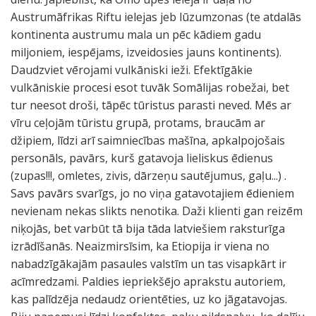
Austrumāfrikas Riftu ielejas jeb lūzumzonas (te atdalās
kontinenta austrumu mala un pēc kādiem gadu
miljoniem, iespējams, izveidosies jauns kontinents).
Daudzviet vērojami vulkāniski ieži. Efektīgākie
vulkāniskie procesi esot tuvāk Somālijas robežai, bet
tur neesot droši, tāpēc tūristus parasti neved. Mēs ar
vīru ceļojām tūristu grupā, protams, braucām ar
džipiem, līdzi arī saimniecības mašīna, apkalpojošais
personāls, pavārs, kurš gatavoja lieliskus ēdienus
(zupas!!!, omletes, zivis, dārzeņu sautējumus, gaļu...) .
Savs pavārs svarīgs, jo no viņa gatavotajiem ēdieniem
nevienam nekas slikts nenotika. Daži klienti gan reizēm
niķojās, bet varbūt tā bija tāda latviešiem raksturīga
izrādīšanās. Neaizmirsīsim, ka Etiopija ir viena no
nabadzīgākajām pasaules valstīm un tas visapkārt ir
acīmredzami. Paldies iepriekšējo aprakstu autoriem,
kas palīdzēja nedaudz orientēties, uz ko jāgatavojas.