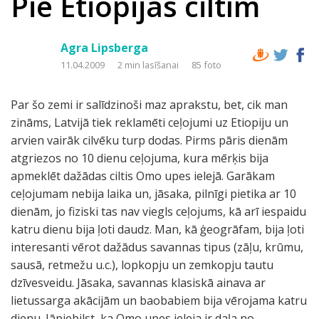
Pie Etiopijas ciltīm
Agra Lipsberga
11.04.2009
2 min lasīšanai
85 foto
Par šo zemi ir salīdzinoši maz aprakstu, bet, cik man
zināms, Latvijā tiek reklamēti ceļojumi uz Etiopiju un
arvien vairāk cilvēku turp dodas. Pirms pāris dienām
atgriezos no 10 dienu ceļojuma, kura mērķis bija
apmeklēt dažādas ciltis Omo upes ielejā. Garākam
ceļojumam nebija laika un, jāsaka, pilnīgi pietika ar 10
dienām, jo fiziski tas nav viegls ceļojums, kā arī iespaidu
katru dienu bija ļoti daudz. Man, kā ģeogrāfam, bija ļoti
interesanti vērot dažādus savannas tipus (zāļu, krūmu,
sausā, retmežu u.c.), lopkopju un zemkopju tautu
dzīvesveidu. Jāsaka, savannas klasiskā ainava ar
lietussarga akācijām un baobabiem bija vērojama katru
dienu. Jāpiebilst, ka Omo upes ieleja ir daļa no