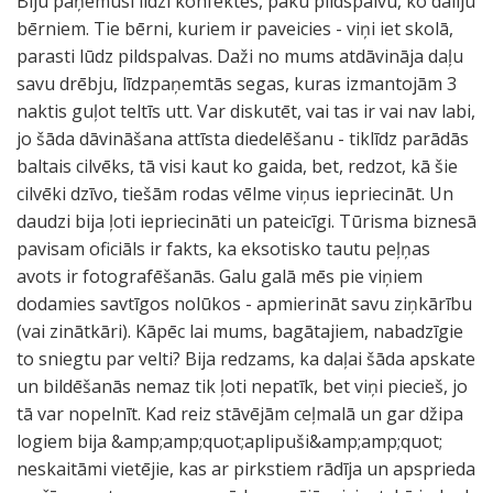
Biju paņemusi līdzi konfektes, paku pildspalvu, ko dalīju
bērniem. Tie bērni, kuriem ir paveicies - viņi iet skolā,
parasti lūdz pildspalvas. Daži no mums atdāvināja daļu
savu drēbju, līdzpaņemtās segas, kuras izmantojām 3
naktis guļot teltīs utt. Var diskutēt, vai tas ir vai nav labi,
jo šāda dāvināšana attīsta diedelēšanu - tiklīdz parādās
baltais cilvēks, tā visi kaut ko gaida, bet, redzot, kā šie
cilvēki dzīvo, tiešām rodas vēlme viņus iepriecināt. Un
daudzi bija ļoti iepriecināti un pateicīgi. Tūrisma biznesā
pavisam oficiāls ir fakts, ka eksotisko tautu peļņas
avots ir fotografēšanās. Galu galā mēs pie viņiem
dodamies savtīgos nolūkos - apmierināt savu ziņkārību
(vai zinātkāri). Kāpēc lai mums, bagātajiem, nabadzīgie
to sniegtu par velti? Bija redzams, ka daļai šāda apskate
un bildēšanās nemaz tik ļoti nepatīk, bet viņi piecieš, jo
tā var nopelnīt. Kad reiz stāvējām ceļmalā un gar džipa
logiem bija &amp;amp;quot;aplipuši&amp;amp;quot;
neskaitāmi vietējie, kas ar pirkstiem rādīja un apsprieda