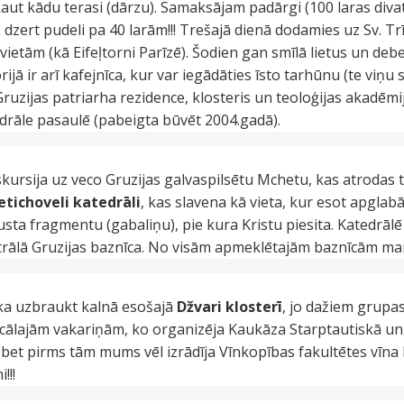
 kaut kādu terasi (dārzu). Samaksājam padārgi (100 laras divatā
 dzert pudeli pa 40 larām!!! Trešajā dienā dodamies uz Sv. Tr
 vietām (kā Eifeļtorni Parīzē). Šodien gan smīlā lietus un debe
ijā ir arī kafejnīca, kur var iegādāties īsto tarhūnu (te viņu s
 Gruzijas patriarha rezidence, klosteris un teoloģijas akadēmij
drāle pasaulē (pabeigta būvēt 2004.gadā).
ursija uz veco Gruzijas galvaspilsētu Mchetu, kas atrodas 
etichoveli katedrāli
, kas slavena kā vieta, kur esot apglab
sta fragmentu (gabaliņu), pie kura Kristu piesita. Katedrālē 
ntrālā Gruzijas baznīca. No visām apmeklētajām baznīcām man 
ka uzbraukt kalnā esošajā
Džvari klosterī
, jo dažiem grupa
ficālajām vakariņām, ko organizēja Kaukāza Starptautiskā uni
, bet pirms tām mums vēl izrādīja Vīnkopības fakultētes vīna 
!!!