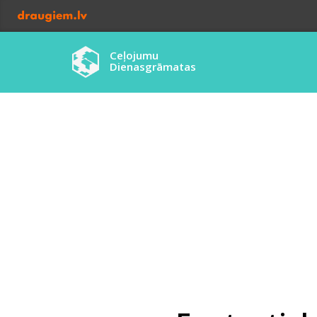
Ceļojumu
Dienasgrāmatas