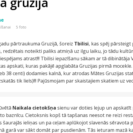
ā gruzija
ne
sīšanai
5 foto
gadu pārtraukuma Gruzijā, šoreiz
Tbilisi
, kas spēj pārsteigt 
s, redzētais noteikti paliks atmiņā uz ilgu laiku, jo tādu kul
 iespējams atrast!!! Tbilisi iepazīšanu sākam ar tā dibinātāj
cas apskati, kuras pakājē apglabāta Gruzijas pirmā mocekle
eb 38 centi) dodamies kalnā, kur atrodas Mātes Gruzijas stat
zskatās tik liels)!!! Pajūsmojam par skaistajiem skatiem uz v
būvētā
Naikala cietokšņa
sienu var doties lejup un apskatīt
vēto baznīcu. Cietoksnis kopš tā tapšanas neesot ne reizi resta
s šaurajās ieliņas un pa ceļam aplūkojot slavenās sēravota p
ā garā var sākt domāt par pusdienām. Tās ieturam mazā kafe