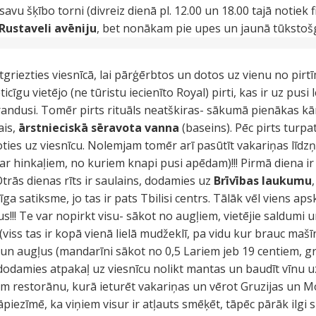
 savu šķībo torni (divreiz dienā pl. 12.00 un 18.00 tajā notiek
Rustaveli avēniju
, bet nonākam pie upes un jaunā tūkstošga
griezties viesnīcā, lai pārģērbtos un dotos uz vienu no pirt
ticīgu vietējo (ne tūristu iecienīto Royal) pirti, kas ir uz pusi 
andusi. Tomēr pirts rituāls neatškiras- sākumā pienākas kā
ais,
ārstnieciskā sēravota vanna
(baseins). Pēc pirts turpat
oties uz viesnīcu. Nolemjam tomēr arī pasūtīt vakariņas līdz
ti ar hinkaļiem, no kuriem knapi pusi apēdam)!!! Pirmā diena i
 Otrās dienas rīts ir saulains, dodamies uz
Brīvības laukumu
īga satiksme, jo tas ir pats Tbilisi centrs. Tālāk vēl viens ap
s!!! Te var nopirkt visu- sākot no augļiem, vietējie saldumi u
viss tas ir kopā vienā lielā mudžeklī, pa vidu kur brauc mašīna
n augļus (mandarīni sākot no 0,5 Lariem jeb 19 centiem, gra
 dodamies atpakaļ uz viesnīcu nolikt mantas un baudīt vīnu u
m restorānu, kurā ieturēt vakariņas un vērot Gruzijas un Mol
āpiezīmē, ka viņiem visur ir atļauts smēķēt, tāpēc pārāk ilgi s