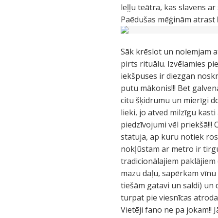
leļļu teātra, kas slavens ar
Paēdušas mēģinām atrast
Sāk krēslot un nolemjam at
pirts rituālu. Izvēlamies pie
iekšpuses ir diezgan noskr
putu mākonis!!! Bet galven
citu šķidrumu un mierīgi d
lieki, jo atved milzīgu kas
piedzīvojumi vēl priekšā!!!
statuja, ap kuru notiek ros
nokļūstam ar metro ir tirgu
tradicionālajiem paklājiem (
mazu daļu, sapērkam vīnu u
tiešām gatavi un saldi) un
turpat pie viesnīcas atroda
Vietēji fano ne pa jokam!! J