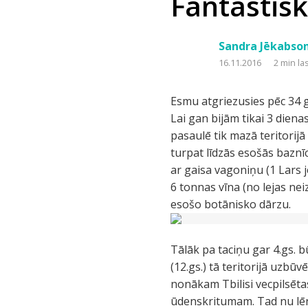
Fantastisk
Sandra Jēkabso
16.11.2016
2 min la
Esmu atgriezusies pēc 34 
Lai gan bijām tikai 3 diena
pasaulē tik mazā teritorijā
turpat līdzās esošās baznī
ar gaisa vagoniņu (1 Lars j
6 tonnas vīna (no lejas nei
esošo botānisko dārzu.
Tālāk pa taciņu gar 4.gs. 
(12.gs.) tā teritorijā uzbū
nonākam Tbilisi vecpilsēta
ūdenskritumam. Tad nu lēn