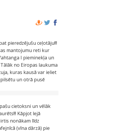
pat pieredzējušu ceļotāju!!!
tūras mantojumu reti kur
a Vahtanga I pieminekļa un
. Tālāk no Eiropas laukuma
uja, kuras kausā var ieliet
ecpilsētu un otrā pusē
 pašu cietoksni un vēlāk
urēts!!! Kāpjot lejā
irtis nonākam līdz
jnīcā (vīna dārzā) pie