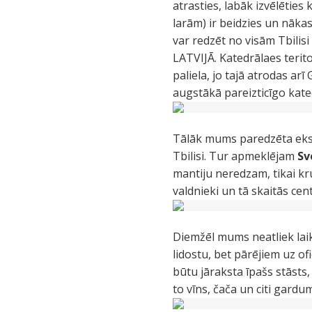
atrasties, labāk izvēlēties
larām) ir beidzies un nākas
var redzēt no visām Tbilisi
LATVIJĀ. Katedrālaes teritor
paliela, jo tajā atrodas arī
augstākā pareizticīgo kate
Tālāk mums paredzēta eksk
Tbilisi. Tur apmeklējam
Sv
mantiju neredzam, tikai kru
valdnieki un tā skaitās ce
Diemžēl mums neatliek lai
lidostu, bet pārējiem uz o
būtu jāraksta īpašs stāsts
to vīns, čača un citi gardumi