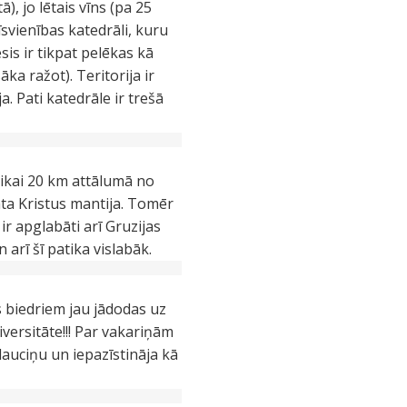
), jo lētais vīns (pa 25
īsvienības katedrāli, kuru
sis ir tikpat pelēkas kā
āka ražot). Teritorija ir
a. Pati katedrāle ir trešā
tikai 20 km attālumā no
āta Kristus mantija. Tomēr
ir apglabāti arī Gruzijas
arī šī patika vislabāk.
s biedriem jau jādodas uz
versitāte!!! Par vakariņām
lauciņu un iepazīstināja kā