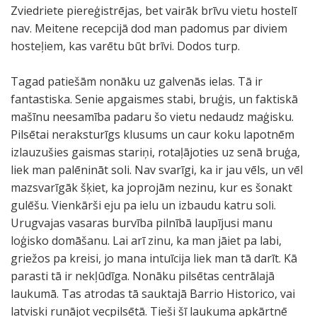
Zviedriete piereģistrējas, bet vairāk brīvu vietu hostelī
nav. Meitene recepcijā dod man padomus par diviem
hosteļiem, kas varētu būt brīvi. Dodos turp.
Tagad patiešām nonāku uz galvenās ielas. Tā ir
fantastiska. Senie apgaismes stabi, bruģis, un faktiskā
mašīnu neesamība padaru šo vietu nedaudz maģisku.
Pilsētai neraksturīgs klusums un caur koku lapotnēm
izlauzušies gaismas stariņi, rotaļājoties uz senā bruģa,
liek man palēnināt soli. Nav svarīgi, ka ir jau vēls, un vēl
mazsvarīgāk šķiet, ka joprojām nezinu, kur es šonakt
gulēšu. Vienkārši eju pa ielu un izbaudu katru soli.
Urugvajas vasaras burvība pilnībā laupījusi manu
loģisko domāšanu. Lai arī zinu, ka man jāiet pa labi,
griežos pa kreisi, jo mana intuīcija liek man tā darīt. Kā
parasti tā ir nekļūdīga. Nonāku pilsētas centrālajā
laukumā. Tas atrodas tā sauktajā Barrio Historico, vai
latviski runājot vecpilsētā. Tieši šī laukuma apkārtnē