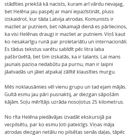
stādīties priekšā kā nacists, kuram arī vārdu nevajag,
bet Helēna jau paspēj ar mani iepazīstināt, pluss
izskaidrot, kur tāda Latvija atrodas. Komunists ir
mazliet ar putniem, bet nākamajā dienā es pārliecinos,
ka visi Helēnas draugi ir mazliet ar putniem. Viņš kaut
ko nesakarīgu runā par proletariātu un internacionāli.
Es tādus tekstus varētu sabīdīt pēc litra laba
pašbrūvētā, bet šim izskatās, ka ir talants. Lai mans
jaunais paziņa nedabūtu pa purnu, man ir laipni
jāatvadās un jāiet atpakaļ zālītē klausīties murgu.
Mēs noklausāmies vēl vienu grupu un tad ejam mājās.
Gultā esmu jau pāri pusnaktij, ar diezgan sāpošām
kājām. Soļu mērītājs uzrāda nosoļotus 25 kilometrus.
No rīta Helēna piedāvājas izvadāt ekskursijā pa
vecpilsētu, par ko esmu ļoti pateicīgs. Viņas māja
atrodas diezgan netālu no pilsētas senās daļas, tāpēc