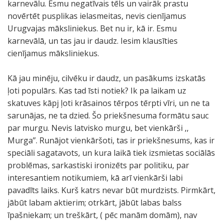
karnevālu. Esmu negatīvais tēls un vairāk prastu
novērtēt pusplikas ielasmeitas, nevis cienījamus
Urugvajas māksliniekus. Bet nu ir, kā ir. Esmu
karnevālā, un tas jau ir daudz. Iesim klausīties
cienījamus māksliniekus.
Kā jau minēju, cilvēku ir daudz, un pasākums izskatās
ļoti populārs. Kas tad īsti notiek? Ik pa laikam uz
skatuves kāpj ļoti krāsainos tērpos tērpti vīri, un ne ta
sarunājas, ne ta dzied. Šo priekšnesuma formātu sauc
par murgu. Nevis latvisko murgu, bet vienkārši ,,
Murga”. Runājot vienkāršoti, tas ir priekšnesums, kas ir
speciāli sagatavots, un kura laikā tiek izsmietas sociālās
problēmas, sarkastiski ironizēts par politiku, par
interesantiem notikumiem, kā arī vienkārši labi
pavadīts laiks. Kurš katrs nevar būt murdzists. Pirmkārt,
jābūt labam aktierim; otrkārt, jābūt labas balss
īpašniekam; un treškārt, ( pēc manām domām), nav