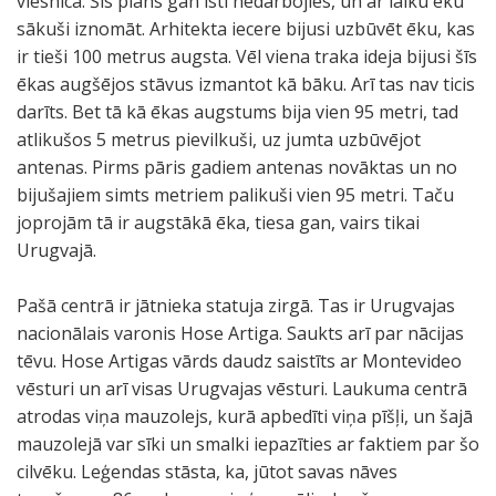
viesnīca. Šis plāns gan īsti nedarbojies, un ar laiku ēku
sākuši iznomāt. Arhitekta iecere bijusi uzbūvēt ēku, kas
ir tieši 100 metrus augsta. Vēl viena traka ideja bijusi šīs
ēkas augšējos stāvus izmantot kā bāku. Arī tas nav ticis
darīts. Bet tā kā ēkas augstums bija vien 95 metri, tad
atlikušos 5 metrus pievilkuši, uz jumta uzbūvējot
antenas. Pirms pāris gadiem antenas novāktas un no
bijušajiem simts metriem palikuši vien 95 metri. Taču
joprojām tā ir augstākā ēka, tiesa gan, vairs tikai
Urugvajā.
Pašā centrā ir jātnieka statuja zirgā. Tas ir Urugvajas
nacionālais varonis Hose Artiga. Saukts arī par nācijas
tēvu. Hose Artigas vārds daudz saistīts ar Montevideo
vēsturi un arī visas Urugvajas vēsturi. Laukuma centrā
atrodas viņa mauzolejs, kurā apbedīti viņa pīšļi, un šajā
mauzolejā var sīki un smalki iepazīties ar faktiem par šo
cilvēku. Leģendas stāsta, ka, jūtot savas nāves