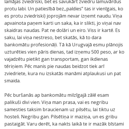
lamājas zviedriski, bet es savukārt zviedru lamuvārdus
protu labi. Un patiesībā bez,,paldies” tas ir vienīgais, ko
es protu zviedriski) joprojām nevar izņemt naudu. Viņa
apvainota paņem karti un saka, ka ir slikti, jo viņai nav
skaidras naudas. Pat ne dolāri un eiro. Viss ir kartē. Es
saku, lai viņa nestreso, bet skatās, kā to dara
bankomātu profesionāļi. Tā kā Urugvajā esmu plānojis
uzturēties vien pāris dienas, tad izņemu 500 peso, ar ko
vajadzētu pietikt gan transportam, gan ikdienas
tēriņiem. Pēc manis pie naudas beidzot tiek arī
zviedriete, kura nu izskatās manāmi atplaukusi un pat
smaida.
Pēc buršanās ap bankomātu milzīgajā zālē esam
palikuši divi vien. Viņa man prasa, vai es negribu
samesties taksim braucienam uz pilsētu, lai tiktu uz
hosteli. Negribu gan. Pilsētiņa ir maziņa, un es gribu
pastaigāt. Varu derēt, ka nakts laikā te ir mazāk bīstami