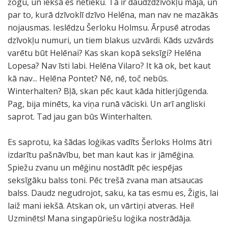
žogu, un iekšā es netieku. Tā ir daudzdzīvokļu māja, un
par to, kurā dzīvoklī dzīvo Helēna, man nav ne mazākās
nojausmas. Ieslēdzu Šerloku Holmsu. Ārpusē atrodas
dzīvokļu numuri, un tiem blakus uzvārdi. Kāds uzvārds
varētu būt Helēnai? Kas skan kopā seksīgi? Helēna
Lopesa? Nav īsti labi. Helēna Vilaro? It kā ok, bet kaut
kā nav... Helēna Pontet? Nē, nē, toč nebūs.
Winterhalten? Bļā, skan pēc kaut kāda hitlerjūgenda.
Pag, bija minēts, ka viņa runā vāciski. Un arī angliski
saprot. Tad jau gan būs Winterhalten.
Es saprotu, ka šādas loģikas vadīts Šerloks Holms ātri
izdarītu pašnāvību, bet man kaut kas ir jāmēģina.
Spiežu zvanu un mēģinu nostādīt pēc iespējas
seksīgāku balss toni. Pēc trešā zvana man atsaucas
balss. Daudz negudrojot, saku, ka tas esmu es, Žigis, lai
laiž mani iekšā. Atskan ok, un vārtiņi atveras. Hei!
Uzminēts! Mana singapūriešu loģika nostrādāja.