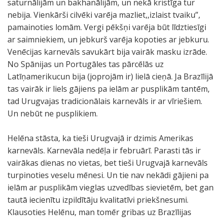
saturnālijām un bakhanālijām, un nekā kristīga tur
nebija. Vienkārši cilvēki varēja mazliet,,izlaist tvaiku”,
pamainoties lomām. Vergi pēkšņi varēja būt līdztiesīgi
ar saimniekiem, un jebkurš varēja kopoties ar jebkuru.
Venēcijas karnevāls savukārt bija vairāk masku izrāde.
No Spānijas un Portugāles tas pārcēlās uz
Latīņamerikucun bija (joprojām ir) lielā cieņā. Ja Brazīlijā
tas vairāk ir liels gājiens pa ielām ar pusplikām tantēm,
tad Urugvajas tradicionālais karnevāls ir ar vīriešiem.
Un nebūt ne pusplikiem.
Helēna stāsta, ka tieši Urugvajā ir dzimis Amerikas
karnevāls. Karnevāla nedēļa ir februārī. Parasti tās ir
vairākas dienas no vietas, bet tieši Urugvajā karnevāls
turpinoties veselu mēnesi. Un tie nav nekādi gājieni pa
ielām ar pusplikām vieglas uzvedības sievietēm, bet gan
tautā iecienītu izpildītāju kvalitatīvi priekšnesumi.
Klausoties Helēnu, man tomēr gribas uz Brazīlijas