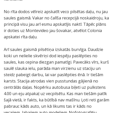
No rīta dodos vēlreiz apskatīt veco pilsētas daļu, nu jau
saules gaismā. Vakar no čalīša recepcijā noskaidroju, ka
principā visu jau arī esmu apskatījis naktī. Tāpēc plāns
ir doties uz Montevideo jau šovakar, atvēlot Colonia
apskatei rīta daļu.
Arī saules gaismā pilsētiņa izskatās burvīga. Daudzie
koki un nelielie skvēriņi dod iespēju paslēpties no
saules, kas cepina diezgan pamatīgi. Pavecāks vīrs, kurš
saulē slauka ielu, parāda man virzienu uz staciju un
steidz pabeigt darbu, lai var paslēpties ēnā. Ir tiešām
karsts. Stacija atrodas vien pusstundas gājienā no
centrālās daļas. Nopērku autobusa biļeti uz pulkstens
4.00 un eju atpakaļ uz vecpilsētu. Kas man tiešām patīk
šajā vietā, ir fakts, ka būtībā nav mašīnu. Ļoti reti garām
pabrauc kāds auto, un kā likums tas ir kāds no
vecajiem, labajiem auto modeļiem. Nofotografēju