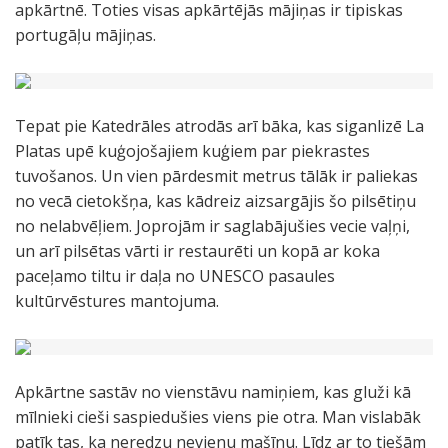
apkārtnē. Toties visas apkārtējās mājiņas ir tipiskas
portugāļu mājiņas.
Tepat pie Katedrāles atrodās arī bāka, kas siganlizē La
Platas upē kuģojošajiem kuģiem par piekrastes
tuvošanos. Un vien pārdesmit metrus tālāk ir paliekas
no vecā cietokšņa, kas kādreiz aizsargājis šo pilsētiņu
no nelabvēļiem. Joprojām ir saglabājušies vecie vaļņi,
un arī pilsētas vārti ir restaurēti un kopā ar koka
paceļamo tiltu ir daļa no UNESCO pasaules
kultūrvēstures mantojuma.
Apkārtne sastāv no vienstāvu namiņiem, kas gluži kā
mīlnieki cieši saspiedušies viens pie otra. Man vislabāk
patīk tas, ka neredzu nevienu mašīnu. Līdz ar to tiešām