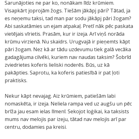
Sarunājoties ne par ko, nonākam līdz krūmiem.
Visapkārt joprojām žogs. Tiešām jākāpj pāri? Tātad, ja
es neņemu taksi, tad man par sodu jākāpj pāri žogam?
Abi saskatāmies un ejam atpakaļ. Pretī nāk pēc paskata
vietējais vīrietis. Prasām, kur ir izeja. Arī viņš norāda
krūmu virzienā. Nu skaidrs. Urugvajā ir pieņemts kāpt
pāri žogam. Nez kā ar tādu uzdevumu tiek galā vecāka
gadagājuma cilvēki, kuriem nav naudas taksim? Šobrīd
zviedrietes koferis lieliski noderēs. Būs, uz kā
pakāpties. Saprotu, ka koferis patiesībā ir pat ļoti
praktisks.
Nekur kāpt nevajag. Aiz krūmiem, patiešām labi
nomaskēta, ir izeja. Neliela rampa ved uz augšu un pēc
brīža jau esam ielas līmenī. Sekojot loģikai, ka taksists
mums nav melojis par izeju, tātad nav melojis arī par
centru, dodamies pa kreisi.