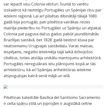
var iepazīt visu Colonia vēsturi. Īsumā to varētu
izskaidrot kā nemitīgu Portugāles un Spānijas cīņu par
ietekmi reģionā. Lai arī pilsētas dibinātāji tālajā 1680.
gadā bija portugāļi, pati pilsētiņa vairākas reizes
mainīja piederību no Portugāles uz Spāniju un atpakaļ.
Colonia pat paguva dažus gadus pabūt jaundibinātās
Brazīlijas sastāvā, bet 1828. gadā beidzot kļuva par
neatņemamu Urugvajas sastāvdaļu. Varas maiņas,
iespējams, negatīvi ietekmēja tajā laikā dzīvojošos
cilvēkus, toties atstāja unikālu mantojumu arhitektūrā.
Portugāles neregulārais ielu plānojums kopā ar tās
arhitektūru, kā arī Spānijas arihetktūras ietekme
atspoguļojas katrā senā mājā un ielā.
Pilsētiņas katedrāle Basílica del Santísimo Sacramento
ir celta spāņu stilā un joprojām ir augstākā celtne