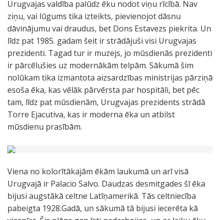
Urugvajas valdība palūdz ēku nodot viņu rīcībā. Nav
ziņu, vai lūgums tika izteikts, pievienojot dāsnu
dāvinājumu vai draudus, bet Dons Estavezs piekrita. Un
līdz pat 1985. gadam šeit ir strādājuši visi Urugvajas
prezidenti. Tagad tur ir muzejs, jo mūsdienās prezidenti
ir pārcēlušies uz modernākām telpām. Sākumā šim
nolūkam tika izmantota aizsardzības ministrijas pārziņā
esoša ēka, kas vēlāk pārvērsta par hospitāli, bet pēc
tam, līdz pat mūsdienām, Urugvajas prezidents strādā
Torre Ejacutiva, kas ir moderna ēka un atbilst
mūsdienu prasībām.
Viena no kolorītākajām ēkām laukumā un arī visā
Urugvajā ir Palacio Salvo. Daudzas desmitgades šī ēka
bijusi augstākā celtne Latīņamerikā. Tās celtniecība
pabeigta 1928.Gadā, un sākumā tā bijusi iecerēta kā