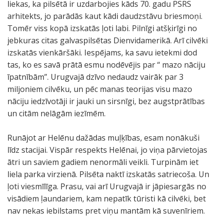
liekas, ka pilsētā ir uzdarbojies kāds 70. gadu PSRS
arhitekts, jo parādās kaut kādi daudzstāvu briesmoņi.
Tomēr viss kopā izskatās ļoti labi. Pilnīgi atšķirīgi no
jebkuras citas galvaspilsētas Dienvidamerikā. Arī cilvēki
izskatās vienkāršāki. Iespējams, ka savu ietekmi dod
tas, ko es savā prātā esmu nodēvējis par “ mazo nāciju
īpatnībām”. Urugvajā dzīvo nedaudz vairāk par 3
miljoniem cilvēku, un pēc manas teorijas visu mazo
nāciju iedzīvotāji ir jauki un sirsnīgi, bez augstprātības
un citām nelāgām iezīmēm.
Runājot ar Helēnu dažādas muļķības, esam nonākuši
līdz stacijai. Vispār respekts Helēnai, jo viņa pārvietojas
ātri un saviem gadiem nenormāli veikli. Turpinām iet
liela parka virzienā. Pilsēta naktī izskatās satriecoša. Un
ļoti viesmīlīga. Prasu, vai arī Urugvajā ir jāpiesargās no
visādiem ļaundariem, kam nepatīk tūristi kā cilvēki, bet
nav nekas iebilstams pret viņu mantām kā suvenīriem.