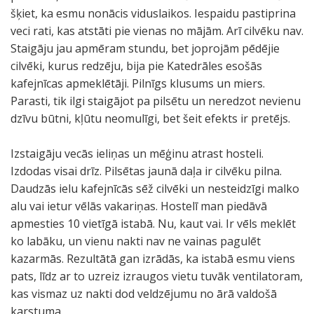
šķiet, ka esmu nonācis viduslaikos. Iespaidu pastiprina
veci rati, kas atstāti pie vienas no mājām. Arī cilvēku nav.
Staigāju jau apmēram stundu, bet joprojām pēdējie
cilvēki, kurus redzēju, bija pie Katedrāles esošās
kafejnīcas apmeklētāji. Pilnīgs klusums un miers.
Parasti, tik ilgi staigājot pa pilsētu un neredzot nevienu
dzīvu būtni, kļūtu neomulīgi, bet šeit efekts ir pretējs.
Izstaigāju vecās ieliņas un mēģinu atrast hosteli.
Izdodas visai drīz. Pilsētas jaunā daļa ir cilvēku pilna.
Daudzās ielu kafejnīcās sēž cilvēki un nesteidzīgi malko
alu vai ietur vēlās vakariņas. Hostelī man piedāvā
apmesties 10 vietīgā istabā. Nu, kaut vai. Ir vēls meklēt
ko labāku, un vienu nakti nav ne vainas pagulēt
kazarmās. Rezultātā gan izrādās, ka istabā esmu viens
pats, līdz ar to uzreiz izraugos vietu tuvāk ventilatoram,
kas vismaz uz nakti dod veldzējumu no ārā valdošā
karstuma.