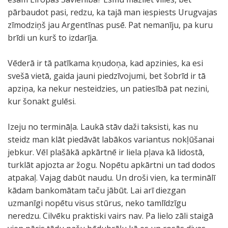
pārbaudot pasi, redzu, ka tajā man iespiests Urugvajas
zīmodziņš jau Argentīnas pusē. Pat nemanīju, pa kuru
brīdi un kurš to izdarīja.
Vēderā ir tā patīkama kņudoņa, kad apzinies, ka esi
svešā vietā, gaida jauni piedzīvojumi, bet šobrīd ir tā
apziņa, ka nekur nesteidzies, un patiesībā pat nezini,
kur šonakt gulēsi.
Izeju no termināļa. Laukā stāv daži taksisti, kas nu
steidz man klāt piedāvāt labākos variantus nokļūšanai
jebkur. Vēl plašākā apkārtnē ir liela pļava kā lidostā,
turklāt apjozta ar žogu. Nopētu apkārtni un tad dodos
atpakaļ. Vajag dabūt naudu. Un droši vien, ka terminālī
kādam bankomātam taču jābūt. Lai arī diezgan
uzmanīgi nopētu visus stūrus, neko tamlīdzīgu
neredzu. Cilvēku praktiski vairs nav. Pa lielo zāli staigā