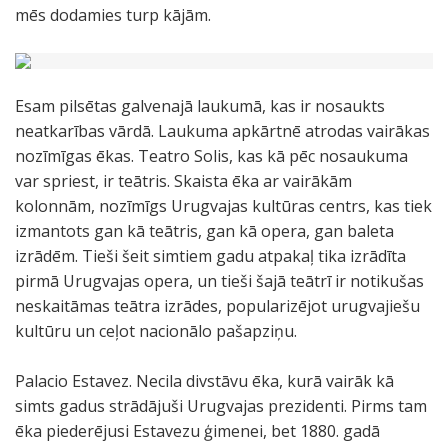
mēs dodamies turp kājām.
Esam pilsētas galvenajā laukumā, kas ir nosaukts
neatkarības vārdā. Laukuma apkārtnē atrodas vairākas
nozīmīgas ēkas. Teatro Solis, kas kā pēc nosaukuma
var spriest, ir teātris. Skaista ēka ar vairākām
kolonnām, nozīmīgs Urugvajas kultūras centrs, kas tiek
izmantots gan kā teātris, gan kā opera, gan baleta
izrādēm. Tieši šeit simtiem gadu atpakaļ tika izrādīta
pirmā Urugvajas opera, un tieši šajā teātrī ir notikušas
neskaitāmas teātra izrādes, popularizējot urugvajiešu
kultūru un ceļot nacionālo pašapziņu.
Palacio Estavez. Necila divstāvu ēka, kurā vairāk kā
simts gadus strādājuši Urugvajas prezidenti. Pirms tam
ēka piederējusi Estavezu ģimenei, bet 1880. gadā