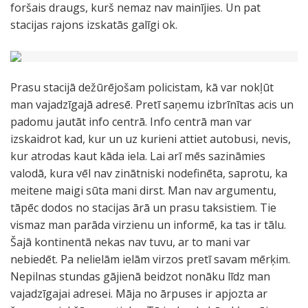
foršais draugs, kurš nemaz nav mainījies. Un pat
stacijas rajons izskatās galīgi ok.
Prasu stacijā dežūrējošam policistam, kā var nokļūt
man vajadzīgajā adresē. Pretī saņemu izbrīnītas acis un
padomu jautāt info centrā. Info centrā man var
izskaidrot kad, kur un uz kurieni attiet autobusi, nevis,
kur atrodas kaut kāda iela. Lai arī mēs sazināmies
valodā, kura vēl nav zinātniski nodefinēta, saprotu, ka
meitene maigi sūta mani dirst. Man nav argumentu,
tāpēc dodos no stacijas ārā un prasu taksistiem. Tie
vismaz man parāda virzienu un informē, ka tas ir tālu.
Šajā kontinentā nekas nav tuvu, ar to mani var
nebiedēt. Pa nelielām ielām virzos pretī savam mērķim.
Nepilnas stundas gājienā beidzot nonāku līdz man
vajadzīgajai adresei. Māja no ārpuses ir apjozta ar