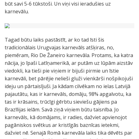
būt savi 5-6 tūkstoši. Un viņi visi ieradušies uz
karnevālu.
Tagad būtu laiks pastāstīt, ar ko tad īsti šis
tradicionālais Urugvajas karnevāls atšķiras, no,
piemēram, Rio De Žaneiro karnevāla. Protams, ka katra
nācija, jo īpaši Latīņamerikā, ar putām uz lūpām aizstāv
viedokli, ka tieši pie viņiem ir bijuši pirmie un īstie
karnevāli, bet pārējie nelieši gluži vienkārši nošpikojuši
ideju un pārtaisījuši. Ja kādam cilvēkam no ielas Latvijā
pajautātu, kas ir karnevāls, domāju, 98% apgalvotu, ka
tas ir krāsains, trūcīgi ģērbtu sieviešu gājiens pa
Brazīlijas ielām. Savā ziņā viņiem būtu taisnība. Jo
karnevāls, kā domājams, ir radies, dažviet apvienojot
pagāniskos svētkus ar kristīgās baznīcas ietekmi,
dažviet nē. Senajā Romā karnevāla laiks tika dēvēts par