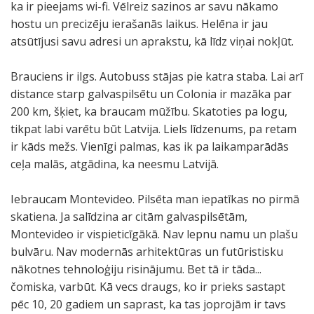
ka ir pieejams wi-fi. Vēlreiz sazinos ar savu nākamo
hostu un precizēju ierašanās laikus. Helēna ir jau
atsūtījusi savu adresi un aprakstu, kā līdz viņai nokļūt.
Brauciens ir ilgs. Autobuss stājas pie katra staba. Lai arī
distance starp galvaspilsētu un Colonia ir mazāka par
200 km, šķiet, ka braucam mūžību. Skatoties pa logu,
tikpat labi varētu būt Latvija. Liels līdzenums, pa retam
ir kāds mežs. Vienīgi palmas, kas ik pa laikamparādās
ceļa malās, atgādina, ka neesmu Latvijā.
Iebraucam Montevideo. Pilsēta man iepatīkas no pirmā
skatiena. Ja salīdzina ar citām galvaspilsētām,
Montevideo ir vispieticīgākā. Nav lepnu namu un plašu
bulvāru. Nav modernās arhitektūras un futūristisku
nākotnes tehnoloģiju risinājumu. Bet tā ir tāda...
čomiska, varbūt. Kā vecs draugs, ko ir prieks sastapt
pēc 10, 20 gadiem un saprast, ka tas joprojām ir tavs