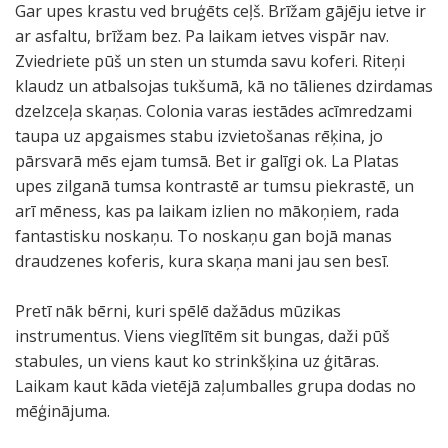
Gar upes krastu ved bruģēts ceļš. Brīžam gājēju ietve ir
ar asfaltu, brīžam bez. Pa laikam ietves vispār nav.
Zviedriete pūš un sten un stumda savu koferi. Riteņi
klaudz un atbalsojas tukšumā, kā no tālienes dzirdamas
dzelzceļa skaņas. Colonia varas iestādes acīmredzami
taupa uz apgaismes stabu izvietošanas rēķina, jo
pārsvarā mēs ejam tumsā. Bet ir galīgi ok. La Platas
upes zilganā tumsa kontrastē ar tumsu piekrastē, un
arī mēness, kas pa laikam izlien no mākoņiem, rada
fantastisku noskaņu. To noskaņu gan bojā manas
draudzenes koferis, kura skaņa mani jau sen besī.
Pretī nāk bērni, kuri spēlē dažādus mūzikas
instrumentus. Viens vieglītēm sit bungas, daži pūš
stabules, un viens kaut ko strinkšķina uz ģitāras.
Laikam kaut kāda vietējā zaļumballes grupa dodas no
mēģinājuma.