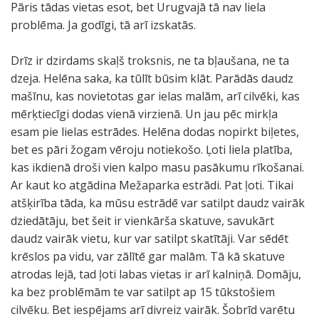
Pāris tādas vietas esot, bet Urugvajā tā nav liela
problēma. Ja godīgi, tā arī izskatās.
Drīz ir dzirdams skaļš troksnis, ne ta bļaušana, ne ta
dzeja. Helēna saka, ka tūlīt būsim klāt. Parādās daudz
mašīnu, kas novietotas gar ielas malām, arī cilvēki, kas
mērķtiecīgi dodas vienā virzienā. Un jau pēc mirkļa
esam pie lielas estrādes. Helēna dodas nopirkt biļetes,
bet es pāri žogam vēroju notiekošo. Ļoti liela platība,
kas ikdienā droši vien kalpo masu pasākumu rīkošanai.
Ar kaut ko atgādina Mežaparka estrādi. Pat ļoti. Tikai
atšķirība tāda, ka mūsu estrādē var satilpt daudz vairāk
dziedātāju, bet šeit ir vienkārša skatuve, savukārt
daudz vairāk vietu, kur var satilpt skatītāji. Var sēdēt
krēslos pa vidu, var zālītē gar malām. Tā kā skatuve
atrodas lejā, tad ļoti labas vietas ir arī kalniņā. Domāju,
ka bez problēmām te var satilpt ap 15 tūkstošiem
cilvēku. Bet iespējams arī divreiz vairāk. Šobrīd varētu