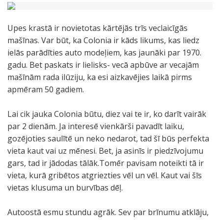
Upes krastā ir novietotas kārtējās trīs veclaicīgās
mašīnas. Var būt, ka Colonia ir kāds likums, kas liedz
ielās parādīties auto modeļiem, kas jaunāki par 1970.
gadu. Bet paskats ir lielisks- vecā apbūve ar vecajām
mašīnām rada ilūziju, ka esi aizkavējies laikā pirms
apmēram 50 gadiem.
Lai cik jauka Colonia būtu, diez vai te ir, ko darīt vairāk
par 2 dienām. Ja interesē vienkārši pavadīt laiku,
gozējoties saulītē un neko nedarot, tad šī būs perfekta
vieta kaut vai uz mēnesi. Bet, ja asinīs ir piedzīvojumu
gars, tad ir jādodas tālāk.Tomēr pavisam noteikti tā ir
vieta, kurā gribētos atgriezties vēl un vēl. Kaut vai šīs
vietas klusuma un burvības dēļ.
Autoostā esmu stundu agrāk. Sev par brīnumu atklāju,