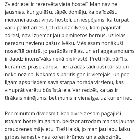
Zviedrietei ir rezervēta vieta hostelī. Man nav ne
jausmas, kur gulēšu, tāpēc domāju, ka palīdzēšu
meitenei atrast viņas hosteli, un iespējams, ka turpat
varu palikt arī es. Ļoti daudz cilvēku, kam pajautāt
adresi, nav. Izņemot jau pieminētos bērnus, uz ielas
neredzu nevienu pašu cilvēku. Mēs esam nonākuši
nosacītā centrā, jo parādās mājas, un arī apgaismojums
ir daudz intensīvāks nekā piekrastē. Pretī nāk pārītis,
kuram es prasu adresi. Tie izrādās tādi paši tūristi un
neko nezina. Nākamais pārītis gan ir vietējais, un pēc
ilgām apspriedēm savā starpā norāda virzienu, kas
viņuprāt varētu būs īstā iela. Var redzēt, ka tas ir
tīrākais minējums, bet mums ir vienalga, uz kurieni iet.
Pēc minūtēm divdesmit, kad divreiz esam pagājuši
īstajam hostelim garām, beidzot atrodam manas jaunās
draudzenes mājvietu. Tieši laikā, jo man jau labu laiku
gribas iemest viņas koferi krūmos un aizdedzināt.