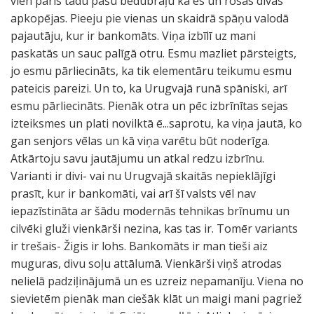
vien pāris tādu pašu bēdubrāļu kā es un rosās divas
apkopējas. Pieeju pie vienas un skaidrā spāņu valodā
pajautāju, kur ir bankomāts. Viņa izbīlī uz mani
paskatās un sauc palīgā otru. Esmu mazliet pārsteigts,
jo esmu pārliecināts, ka tik elementāru teikumu esmu
pateicis pareizi. Un to, ka Urugvajā runā spāniski, arī
esmu pārliecināts. Pienāk otra un pēc izbrīnītas sejas
izteiksmes un plati novilktā ē...saprotu, ka viņa jautā, ko
gan senjors vēlas un kā viņa varētu būt noderīga.
Atkārtoju savu jautājumu un atkal redzu izbrīnu.
Varianti ir divi- vai nu Urugvajā skaitās nepieklājīgi
prasīt, kur ir bankomāti, vai arī šī valsts vēl nav
iepazīstināta ar šādu modernās tehnikas brīnumu un
cilvēki gluži vienkārši nezina, kas tas ir. Tomēr variants
ir trešais- Žigis ir lohs. Bankomāts ir man tieši aiz
muguras, divu soļu attālumā. Vienkārši viņš atrodas
nelielā padziļinājumā un es uzreiz nepamanīju. Viena no
sievietēm pienāk man ciešāk klāt un maigi mani pagriež