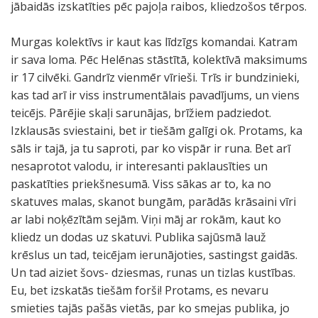
jābaidās izskatīties pēc pajoļa raibos, kliedzošos tērpos.
Murgas kolektīvs ir kaut kas līdzīgs komandai. Katram
ir sava loma. Pēc Helēnas stāstītā, kolektīvā maksimums
ir 17 cilvēki. Gandrīz vienmēr vīrieši. Trīs ir bundzinieki,
kas tad arī ir viss instrumentālais pavadījums, un viens
teicējs. Pārējie skaļi sarunājas, brīžiem padziedot.
Izklausās sviestaini, bet ir tiešām galīgi ok. Protams, ka
sāls ir tajā, ja tu saproti, par ko vispār ir runa. Bet arī
nesaprotot valodu, ir interesanti paklausīties un
paskatīties priekšnesumā. Viss sākas ar to, ka no
skatuves malas, skanot bungām, parādās krāsaini vīri
ar labi noķēzītām sejām. Viņi māj ar rokām, kaut ko
kliedz un dodas uz skatuvi. Publika sajūsmā lauž
krēslus un tad, teicējam ierunājoties, sastingst gaidās.
Un tad aiziet šovs- dziesmas, runas un tizlas kustības.
Eu, bet izskatās tiešām forši! Protams, es nevaru
smieties tajās pašās vietās, par ko smejas publika, jo