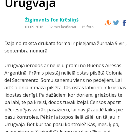
Urugvaja
Žigimants fon Krēsliņš
01.09.2016
32 min lasīšanai
15 foto
Daļa no raksta drukātā formā ir pieejama žurnālā 9 vīri,
septembra numurā
Urugvajā ierodos ar nelielu prāmi no Buenos Airesas
Argentīnā. Prāmis piestāj nelielā ostas pilsētā Colonia
del Sacramento. Somu saņemu viens no pēdējiem. Lai
arī Colonia ir maza pilsēta, tās ostas labirinti ir krietnas
lidostas cienīgi. Pa dažādiem koridoriem, griežoties te
pa labi, te pa kreisi, dodos tuvāk izejai. Cenšos apdzīt
pēc iespējas vairāk pasažieru, lai nav jāzaudē laiks pie
pasu kontroles. Pēkšņi attopos lielā zālē, un tā jau ir
Urugvaja. Bet kur tad pasu kontrole? Kas, mēs, ķipa,
esam Eiropas Savienībā? Esmu mazliet vīlies, bet