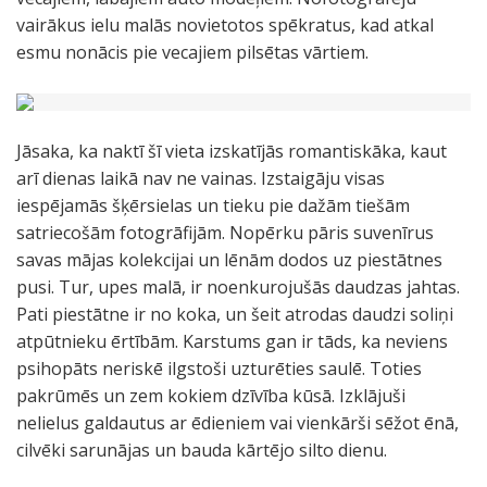
vairākus ielu malās novietotos spēkratus, kad atkal
esmu nonācis pie vecajiem pilsētas vārtiem.
Jāsaka, ka naktī šī vieta izskatījās romantiskāka, kaut
arī dienas laikā nav ne vainas. Izstaigāju visas
iespējamās šķērsielas un tieku pie dažām tiešām
satriecošām fotogrāfijām. Nopērku pāris suvenīrus
savas mājas kolekcijai un lēnām dodos uz piestātnes
pusi. Tur, upes malā, ir noenkurojušās daudzas jahtas.
Pati piestātne ir no koka, un šeit atrodas daudzi soliņi
atpūtnieku ērtībām. Karstums gan ir tāds, ka neviens
psihopāts neriskē ilgstoši uzturēties saulē. Toties
pakrūmēs un zem kokiem dzīvība kūsā. Izklājuši
nelielus galdautus ar ēdieniem vai vienkārši sēžot ēnā,
cilvēki sarunājas un bauda kārtējo silto dienu.