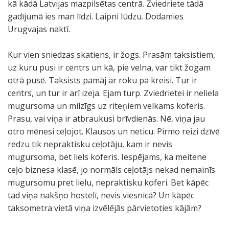
kā kādā Latvijas mazpilsētas centrā. Zviedriete tādā
gadījumā ies man līdzi. Laipni lūdzu. Dodamies
Urugvajas naktī.
Kur vien sniedzas skatiens, ir žogs. Prasām taksistiem,
uz kuru pusi ir centrs un kā, pie velna, var tikt žogam
otrā pusē. Taksists pamāj ar roku pa kreisi. Tur ir
centrs, un tur ir arī izeja. Ejam turp. Zviedrietei ir neliela
mugursoma un milzīgs uz riteņiem velkams koferis.
Prasu, vai viņa ir atbraukusi brīvdienās. Nē, viņa jau
otro mēnesi ceļojot. Klausos un neticu. Pirmo reizi dzīvē
redzu tik nepraktisku ceļotāju, kam ir nevis
mugursoma, bet liels koferis. Iespējams, ka meitene
ceļo biznesa klasē, jo normāls ceļotājs nekad nemainīs
mugursomu pret lielu, nepraktisku koferi. Bet kāpēc
tad viņa nakšņo hostelī, nevis viesnīcā? Un kāpēc
taksometra vietā viņa izvēlējās pārvietoties kājām?