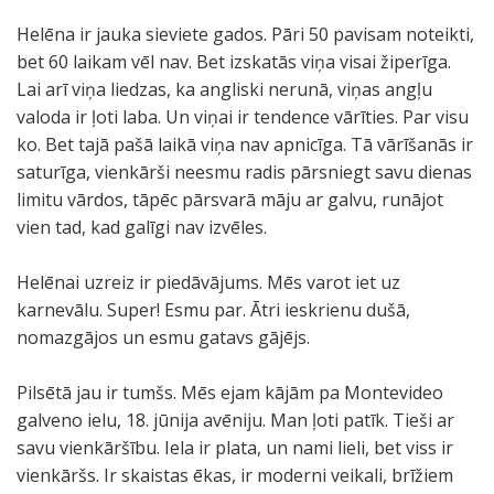
Helēna ir jauka sieviete gados. Pāri 50 pavisam noteikti,
bet 60 laikam vēl nav. Bet izskatās viņa visai žiperīga.
Lai arī viņa liedzas, ka angliski nerunā, viņas angļu
valoda ir ļoti laba. Un viņai ir tendence vārīties. Par visu
ko. Bet tajā pašā laikā viņa nav apnicīga. Tā vārīšanās ir
saturīga, vienkārši neesmu radis pārsniegt savu dienas
limitu vārdos, tāpēc pārsvarā māju ar galvu, runājot
vien tad, kad galīgi nav izvēles.
Helēnai uzreiz ir piedāvājums. Mēs varot iet uz
karnevālu. Super! Esmu par. Ātri ieskrienu dušā,
nomazgājos un esmu gatavs gājējs.
Pilsētā jau ir tumšs. Mēs ejam kājām pa Montevideo
galveno ielu, 18. jūnija avēniju. Man ļoti patīk. Tieši ar
savu vienkāršību. Iela ir plata, un nami lieli, bet viss ir
vienkāršs. Ir skaistas ēkas, ir moderni veikali, brīžiem