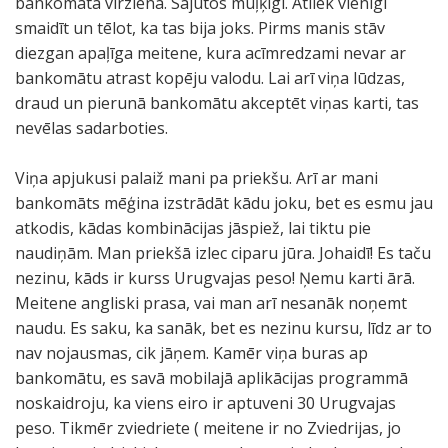
bankomāta virzienā. Sajūtos muļķīgi. Atliek vienīgi
smaidīt un tēlot, ka tas bija joks. Pirms manis stāv
diezgan apaļīga meitene, kura acīmredzami nevar ar
bankomātu atrast kopēju valodu. Lai arī viņa lūdzas,
draud un pierunā bankomātu akceptēt viņas karti, tas
nevēlas sadarboties.
Viņa apjukusi palaiž mani pa priekšu. Arī ar mani
bankomāts mēģina izstrādāt kādu joku, bet es esmu jau
atkodis, kādas kombinācijas jāspiež, lai tiktu pie
naudiņām. Man priekšā izlec ciparu jūra. Johaidī! Es taču
nezinu, kāds ir kurss Urugvajas peso! Ņemu karti ārā.
Meitene angliski prasa, vai man arī nesanāk noņemt
naudu. Es saku, ka sanāk, bet es nezinu kursu, līdz ar to
nav nojausmas, cik jāņem. Kamēr viņa buras ap
bankomātu, es savā mobilajā aplikācijas programmā
noskaidroju, ka viens eiro ir aptuveni 30 Urugvajas
peso. Tikmēr zviedriete ( meitene ir no Zviedrijas, jo