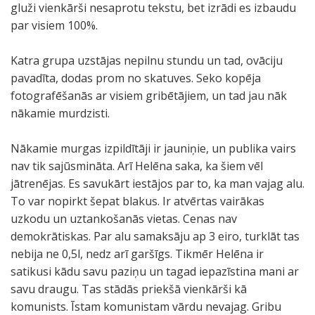
gluži vienkārši nesaprotu tekstu, bet izrādi es izbaudu
par visiem 100%.
Katra grupa uzstājas nepilnu stundu un tad, ovāciju
pavadīta, dodas prom no skatuves. Seko kopēja
fotografēšanās ar visiem gribētājiem, un tad jau nāk
nākamie murdzisti.
Nākamie murgas izpildītāji ir jauniņie, un publika vairs
nav tik sajūsmināta. Arī Helēna saka, ka šiem vēl
jātrenējas. Es savukārt iestājos par to, ka man vajag alu.
To var nopirkt šepat blakus. Ir atvērtas vairākas
uzkodu un uztankošanās vietas. Cenas nav
demokrātiskas. Par alu samaksāju ap 3 eiro, turklāt tas
nebija ne 0,5l, nedz arī garšīgs. Tikmēr Helēna ir
satikusi kādu savu paziņu un tagad iepazīstina mani ar
savu draugu. Tas stādās priekšā vienkārši kā
komunists. Īstam komunistam vārdu nevajag. Gribu